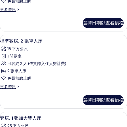
床
免費無線上網
沙
的
的
發
更
更多資訊
所
床
所
多
的
有
標
有
選擇日期以查看價格
詳
準
相
相
情
客
片
房
片
標準客房, 2 張單人床 | 低過敏寢具
顯
13
的
標準客房, 2 張單人床
示
詳
18 平方公尺
情
標
1 間臥室
準
可容納 2 人 (依實際入住人數計費)
客
2 張單人床
房,
免費無線上網
2
更
更多資訊
張
多
單
標
選擇日期以查看價格
準
人
客
床
房,
低過敏寢具、客房內保險箱、筆電工作
顯
14
2
的
套房, 1 張加大雙人床
示
張
所
25 平方公尺