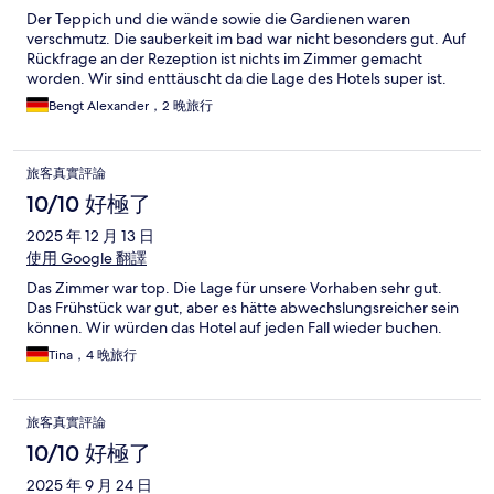
Der Teppich und die wände sowie die Gardienen waren
verschmutz. Die sauberkeit im bad war nicht besonders gut. Auf
Rückfrage an der Rezeption ist nichts im Zimmer gemacht
worden. Wir sind enttäuscht da die Lage des Hotels super ist.
Bengt Alexander，2 晚旅行
旅客真實評論
10/10 好極了
2025 年 12 月 13 日
使用 Google 翻譯
Das Zimmer war top. Die Lage für unsere Vorhaben sehr gut.
Das Frühstück war gut, aber es hätte abwechslungsreicher sein
können. Wir würden das Hotel auf jeden Fall wieder buchen.
Tina，4 晚旅行
旅客真實評論
10/10 好極了
2025 年 9 月 24 日