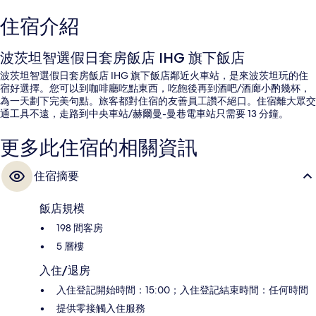
住宿介紹
波茨坦智選假日套房飯店 IHG 旗下飯店
波茨坦智選假日套房飯店 IHG 旗下飯店鄰近火車站，是來波茨坦玩的住
宿好選擇。您可以到咖啡廳吃點東西，吃飽後再到酒吧/酒廊小酌幾杯，
為一天劃下完美句點。旅客都對住宿的友善員工讚不絕口。住宿離大眾交
通工具不遠，走路到中央車站/赫爾曼-曼巷電車站只需要 13 分鐘。
更多此住宿的相關資訊
住宿摘要
飯店規模
198 間客房
5 層樓
入住/退房
入住登記開始時間：15:00；入住登記結束時間：任何時間
提供零接觸入住服務