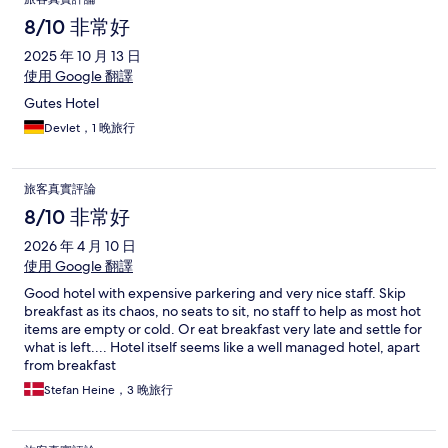
8/10 非常好
2025 年 10 月 13 日
使用 Google 翻譯
Gutes Hotel
Devlet，1 晚旅行
旅客真實評論
8/10 非常好
2026 年 4 月 10 日
使用 Google 翻譯
Good hotel with expensive parkering and very nice staff. Skip
breakfast as its chaos, no seats to sit, no staff to help as most hot
items are empty or cold. Or eat breakfast very late and settle for
what is left.... Hotel itself seems like a well managed hotel, apart
from breakfast
Stefan Heine，3 晚旅行