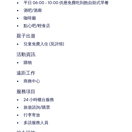
平日 06:00 - 10:00 供應免費吃到飽自助式早餐
酒吧/酒廊
咖啡廳
點心吧/輕食店
親子出遊
兒童免費入住 (見詳情)
活動資訊
購物
遠距工作
商務中心
服務項目
24 小時櫃台服務
旅遊諮詢/購票
行李寄放
多語服務人員