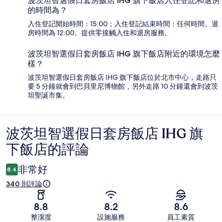
波茨坦智選假日套房飯店 IHG 旗下飯店入住登記和退房
的時間為？
入住登記開始時間：15:00；入住登記結束時間：任何時間。退
房時間為 12:00。提供零接觸入住和退房服務。
波茨坦智選假日套房飯店 IHG 旗下飯店附近的環境怎麼
樣？
波茨坦智選假日套房飯店 IHG 旗下飯店位於北市中心，走路只
要 5 分鐘就會到巴貝里尼博物館，另外走路 10 分鐘還會到波茨
坦聖誕市集。
波茨坦智選假日套房飯店 IHG 旗
評
下飯店的評論
論
非常好
8.4
340 則評論
8.8
8.2
8.6
整潔度
設施服務
員工素質