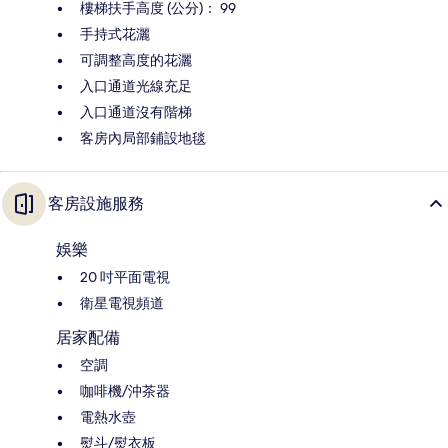
樓梯扶手高度 (公分)： 99
手持式花灑
可調整高度的花灑
入口通道光線充足
入口通道沒有階梯
客房內局部鋪設地毯
客房設施服務
娛樂
20 吋平面電視
衛星電視頻道
居家配備
空調
咖啡機/沖茶器
電熱水壺
熨斗/熨衣板