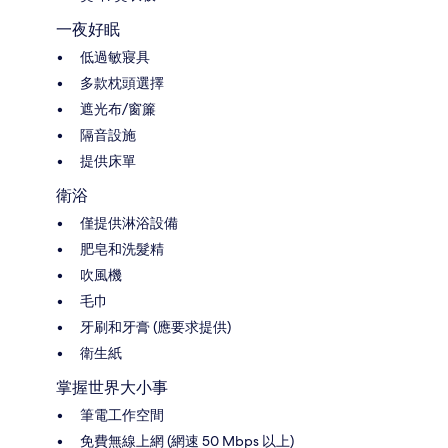
一夜好眠
低過敏寢具
多款枕頭選擇
遮光布/窗簾
隔音設施
提供床單
衛浴
僅提供淋浴設備
肥皂和洗髮精
吹風機
毛巾
牙刷和牙膏 (應要求提供)
衛生紙
掌握世界大小事
筆電工作空間
免費無線上網 (網速 50 Mbps 以上)