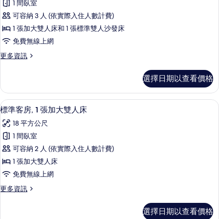
無
大
1 間臥室
準
雙
障
可容納 3 人 (依實際入住人數計費)
人
客
礙
床,
1 張加大雙人床和 1 張標準雙人沙發床
房,
無
的
免費無線上網
障
1
所
礙
更
更多資訊
張
的
多
有
加
詳
標
相
選擇日期以查看價格
情
準
大
片
客
雙
房,
低過敏寢具、客房內保險箱、筆電工作
顯
14
1
人
標準客房, 1 張加大雙人床
示
張
床
18 平方公尺
加
標
和
大
1 間臥室
準
雙
1
可容納 2 人 (依實際入住人數計費)
人
客
張
床
1 張加大雙人床
房,
和
沙
免費無線上網
1
1
發
張
更
更多資訊
張
沙
床
多
加
發
標
的
選擇日期以查看價格
床
準
大