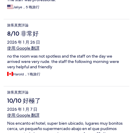
Jaliye，5 晚旅行
旅客真實評論
8/10 非常好
2026 年 1 月 26 日
使用 Google 翻譯
no the room was not spotless and the staff on the day we
arrived were very rude. the staff the following morning were
very helpful and friendly
Harold，1 晚旅行
旅客真實評論
10/10 好極了
2026 年 1 月 7 日
使用 Google 翻譯
Nos encanto el hotel, super bien ubicado, lugares muy bonitos
cerca, un pequeño supermercado abajo en el que pudimos