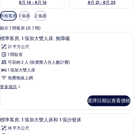
8月 14 - 8月 16
8月 21 - 8月 23
可
所有客房
1 張床
2 張床
用
的
顯示 7 間客房 (共 7 間)
客
低過敏寢具、客房內保險箱、筆電工作
顯
8
標準客房, 1 張加大雙人床, 無障礙
房
示
篩
21 平方公尺
標
選
1 間臥室
準
條
可容納 2 人 (依實際入住人數計費)
客
件
1 張加大雙人床
房,
免費無線上網
1
更
更多資訊
張
多
加
標
選擇日期以查看價格
準
大
客
雙
房,
標準客房, 1 張加大雙人床和 1 張沙
顯
15
1
人
標準客房, 1 張加大雙人床和 1 張沙發床
示
張
床,
18 平方公尺
加
標