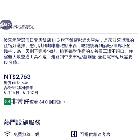
假
日
一個
下一個
套
87+
簡介
客房
地點
規定
房
波茨坦智選假日套房飯店 IHG 旗下飯店鄰近火車站，是來波茨坦玩的
飯
住宿好選擇。您可以到咖啡廳吃點東西，吃飽後再到酒吧/酒廊小酌
幾杯，為一天劃下完美句點。旅客都對住宿的友善員工讚不絕口。住
店
宿離大眾交通工具不遠，走路到中央車站/赫爾曼-曼巷電車站只需要
IHG
13 分鐘。
旗
目
NT$2,763
下
前
總價 NT$3,608
的
含稅金和其他費用
飯
外觀
價
8 月 16 日 - 8 月 17 日
格
評
店
非常好
8.4
查看 340 則評論
是
8.4 分，滿分 10 分，
論
NT$2,763
的
相
熱門設施服務
片
免費無線上網
可提供相連客房