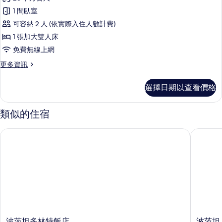
單
套
有
人
1 間臥室
房,
床
相
可容納 2 人 (依實際入住人數計費)
的
1
片
詳
1 張加大雙人床
張
情
免費無線上網
加
更
更多資訊
大
多
雙
套
選擇日期以查看價格
房,
人
1
床
張
類似的住宿
加
的
大
所
波茨坦多林特飯店
波茨坦 the
雙
有
人
床
相
的
片
詳
情
波
波
波茨坦多林特飯店
波茨坦 t