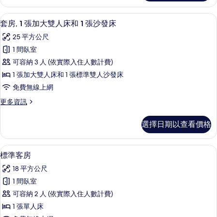
所
的
客
雙
詳
房,
有
套房, 1 張加大雙人床和 1 張沙發床
顯
情
24
1
人
套房, 1 張加大雙人床和 1 張沙發床
相
示
張
床
25 平方公尺
加
片
套
的
大
1 間臥室
房,
雙
所
可容納 3 人 (依實際入住人數計費)
人
1
有
床
1 張加大雙人床和 1 張標準雙人沙發床
張
的
相
免費無線上網
詳
加
片
情
更
更多資訊
大
多
雙
套
選擇日期以查看價格
房,
人
1
床
張
低過敏寢具、客房內保險箱、筆電工作
顯
15
加
和
標準客房
示
大
1
18 平方公尺
雙
標
張
人
1 間臥室
準
床
沙
可容納 2 人 (依實際入住人數計費)
和
客
發
1
1 張單人床
房
張