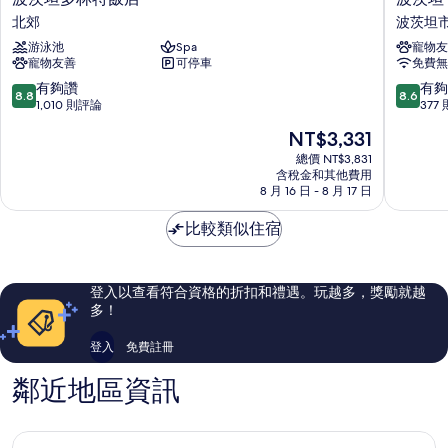
茨
茨
北郊
波茨坦
坦
坦
游泳池
Spa
寵物友
多
the
寵物友善
可停車
免費無
林
niu
特
Holiday
8.8
8.6
有夠讚
有夠
8.8
8.6
飯
Inn
分，
分，
1,010 則評論
377
店
IHG
滿
滿
現
NT$3,331
北
旗
分
分
在
郊
下
10
10
總價 NT$3,831
價
含稅金和其他費用
飯
分，
分，
格
8 月 16 日 - 8 月 17 日
店
有
有
為
波
夠
夠
NT$3,331
比較類似住宿
茨
讚，
讚，
坦
1,010
377
市
則
則
中
評
評
登入以查看符合資格的折扣和禮遇。玩越多，獎勵就越
心
論
論
多！
登入
免費註冊
鄰近地區資訊