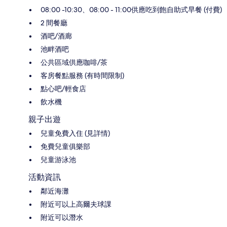
08:00 -10:30、08:00 - 11:00供應吃到飽自助式早餐 (付費)
2 間餐廳
酒吧/酒廊
池畔酒吧
公共區域供應咖啡/茶
客房餐點服務 (有時間限制)
點心吧/輕食店
飲水機
親子出遊
兒童免費入住 (見詳情)
免費兒童俱樂部
兒童游泳池
活動資訊
鄰近海灘
附近可以上高爾夫球課
附近可以潛水