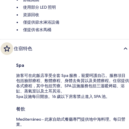
使用部分 LED 照明
資源回收
僅提供節水淋浴設備
僅提供省水馬桶
住宿特色
Spa
旅客可在此飯店享受全套 Spa 服務，寵愛呵護自己。服務項目
包括臉部療程、敷體療程、身體去角質以及美體療程。住宿提供
各式療程，其中包括芳療。SPA 設施服務包括三溫暖烤箱、浴
缸、蒸氣室以及土耳其浴。
Spa 設施每日開放。16 歲以下房客禁止進入 SPA 池。
餐飲
Mediterráneo - 此家自助式餐廳專門提供地中海料理。每日營
業。