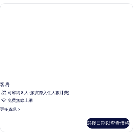
詳
情
客房
可容納 8 人 (依實際入住人數計費)
免費無線上網
更
更多資訊
多
客
選擇日期以查看價格
房
的