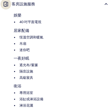
客房設施服務
娛樂
40 吋平面電視
居家配備
恆溫空調和暖氣
吊扇
迷你吧
一夜好眠
遮光布/窗簾
隔音設施
高級寢具
衛浴
專用浴室
浴缸或淋浴設備
淋浴花灑