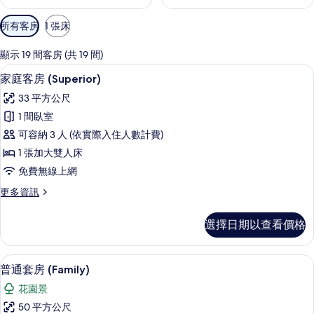
可
所有客房
1 張床
用
的
顯示 19 間客房 (共 19 間)
客
高級寢具、迷你吧、客房內保險箱、書
顯
4
家庭客房 (Superior)
房
示
篩
33 平方公尺
家
選
1 間臥室
庭
條
可容納 3 人 (依實際入住人數計費)
客
件
1 張加大雙人床
房
免費無線上網
(Superior)
更
更多資訊
的
多
所
家
選擇日期以查看價格
庭
有
客
相
房
高級寢具、迷你吧、客房內保險箱、書
顯
6
(Superior)
片
普通套房 (Family)
示
的
花園景
詳
普
情
50 平方公尺