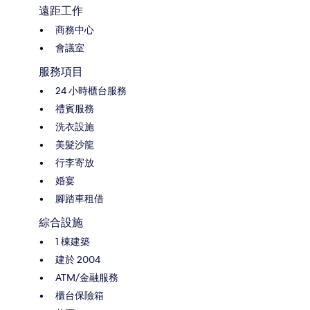
遠距工作
商務中心
會議室
服務項目
24 小時櫃台服務
禮賓服務
洗衣設施
美髮沙龍
行李寄放
婚宴
腳踏車租借
綜合設施
1 棟建築
建於 2004
ATM/金融服務
櫃台保險箱