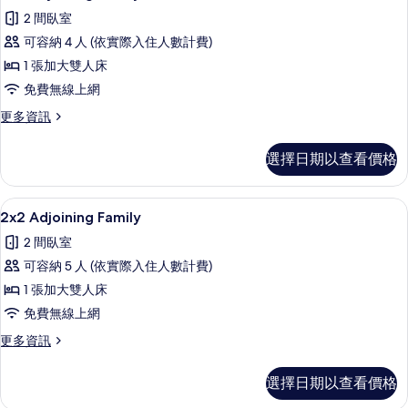
示
Premium)
片
2 間臥室
的
2x2
詳
可容納 4 人 (依實際入住人數計費)
Adjoining
情
1 張加大雙人床
Family
免費無線上網
的
所
更
更多資訊
多
有
2x2
選擇日期以查看價格
相
Adjoining
Family
片
的
高級寢具、迷你吧、客房內保險箱、書
顯
4
詳
2x2 Adjoining Family
示
情
2 間臥室
2x2
可容納 5 人 (依實際入住人數計費)
Adjoining
1 張加大雙人床
Family
免費無線上網
的
所
更
更多資訊
多
有
2x2
選擇日期以查看價格
相
Adjoining
Family