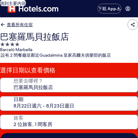
跳到主要內容
下載 App
查看所有住宿
巴塞羅馬貝拉飯店
4.0
Barceló Marbella
星
設有 2 間餐廳並鄰近Guadalmina 皇家高爾夫俱樂部的飯店
級
住
選擇日期以查看價格
宿
想要去哪裡？
日期
旅客