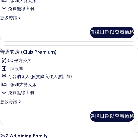
詳
片
1 張加大雙人床
Premium)
情
免費無線上網
的
更
更多資訊
所
多
有
套
選擇日期以查看價格
房
相
(Club
片
Premium)
高級寢具、迷你吧、客房內保險箱、書
顯
6
的
普通套房 (Club Premium)
示
詳
50 平方公尺
情
普
1 間臥室
通
可容納 3 人 (依實際入住人數計費)
套
1 張加大雙人床
房
免費無線上網
(Club
更
更多資訊
Premium)
多
的
普
選擇日期以查看價格
通
所
套
有
房
高級寢具、迷你吧、客房內保險箱、書
顯
相
4
(Club
2x2 Adjoining Family