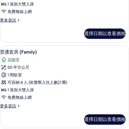
部
1 張加大雙人床
客
免費無線上網
房
更
更多資訊
(Deluxe
多
Premium)
俱
選擇日期以查看價格
樂
的
部
所
客
高級寢具、迷你吧、客房內保險箱、書
顯
有
6
房
普通套房 (Family)
示
(Deluxe
相
花園景
Premium)
普
片
的
50 平方公尺
通
詳
1 間臥室
情
套
可容納 4 人 (依實際入住人數計費)
房
1 張加大雙人床
(Family)
免費無線上網
的
更
更多資訊
所
多
有
普
選擇日期以查看價格
通
相
套