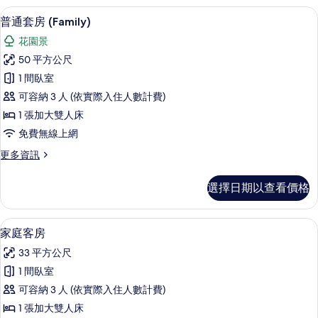
片
房
高級寢具、迷你吧、客房內保險箱、書
顯
6
(Family)
普通套房 (Family)
示
的
花園景
詳
普
情
50 平方公尺
通
1 間臥室
套
可容納 3 人 (依實際入住人數計費)
房
1 張加大雙人床
(Family)
免費無線上網
的
更
更多資訊
所
多
有
普
選擇日期以查看價格
通
相
套
片
房
高級寢具、迷你吧、客房內保險箱、書
顯
4
(Family)
家庭客房
示
的
33 平方公尺
詳
家
情
1 間臥室
庭
可容納 3 人 (依實際入住人數計費)
客
1 張加大雙人床