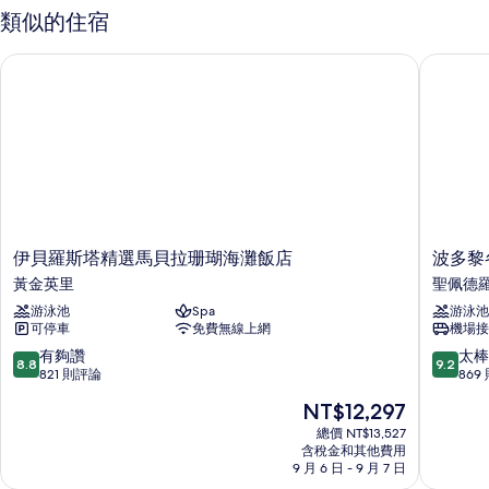
詳
類似的住宿
情
伊貝羅斯塔精選馬貝拉珊瑚海灘飯店
波多黎各
伊
波
伊貝羅斯塔精選馬貝拉珊瑚海灘飯店
波多黎
貝
多
黃金英里
聖佩德
羅
黎
游泳池
Spa
游泳池
斯
各
可停車
免費無線上網
機場接
塔
巴
精
努
8.8
9.2
有夠讚
太棒
8.8
9.2
選
斯
分，
分，
821 則評論
869
馬
帕
滿
滿
現
NT$12,297
貝
洛
分
分
在
拉
瑪
10
10
總價 NT$13,527
價
珊
含稅金和其他費用
布
分，
分，
格
9 月 6 日 - 9 月 7 日
瑚
蘭
有
太
為