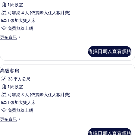
通
1 間臥室
套
可容納 4 人 (依實際入住人數計費)
房
1 張加大雙人床
(Family)
免費無線上網
的
更
更多資訊
所
多
有
普
選擇日期以查看價格
通
相
套
片
房
高級寢具、迷你吧、客房內保險箱、書
顯
4
(Family)
高級客房
示
的
33 平方公尺
詳
高
情
1 間臥室
級
可容納 3 人 (依實際入住人數計費)
客
1 張加大雙人床
房
免費無線上網
的
更
更多資訊
所
多
有
高
選擇日期以查看價格