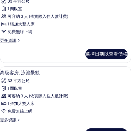
有
33 平方公尺
景
高
觀
相
1 間臥室
級
的
片
可容納 3 人 (依實際入住人數計費)
詳
客
情
1 張加大雙人床
房,
免費無線上網
高
更
更多資訊
球
多
場
高
選擇日期以查看價格
級
景
客
觀
房,
高級寢具、迷你吧、客房內保險箱、書
顯
5
高
高級客房, 泳池景觀
的
示
球
所
33 平方公尺
場
高
景
有
1 間臥室
級
觀
相
可容納 3 人 (依實際入住人數計費)
的
客
詳
片
1 張加大雙人床
房,
情
免費無線上網
泳
更
更多資訊
池
多
景
高