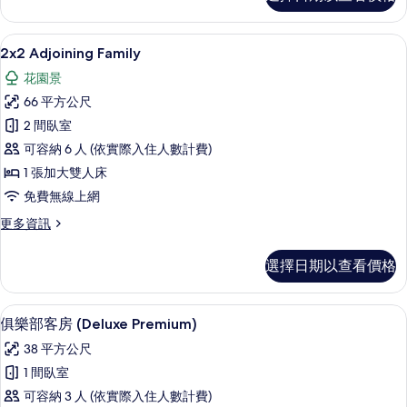
級
相
客
片
房
高級寢具、迷你吧、客房內保險箱、書
顯
4
的
2x2 Adjoining Family
示
詳
花園景
情
2x2
66 平方公尺
Adjoining
2 間臥室
Family
可容納 6 人 (依實際入住人數計費)
的
1 張加大雙人床
所
免費無線上網
有
相
更
更多資訊
多
片
2x2
選擇日期以查看價格
Adjoining
Family
的
高級寢具、迷你吧、客房內保險箱、書
顯
5
詳
俱樂部客房 (Deluxe Premium)
示
情
38 平方公尺
俱
1 間臥室
樂
可容納 3 人 (依實際入住人數計費)