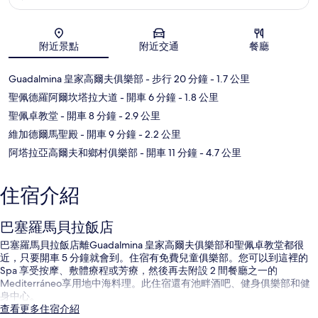
地圖
附近景點
附近交通
餐廳
Guadalmina 皇家高爾夫俱樂部
- 步行 20 分鐘
- 1.7 公里
聖佩德羅阿爾坎塔拉大道
- 開車 6 分鐘
- 1.8 公里
聖佩卓教堂
- 開車 8 分鐘
- 2.9 公里
維加德爾馬聖殿
- 開車 9 分鐘
- 2.2 公里
阿塔拉亞高爾夫和鄉村俱樂部
- 開車 11 分鐘
- 4.7 公里
住宿介紹
巴塞羅馬貝拉飯店
巴塞羅馬貝拉飯店離Guadalmina 皇家高爾夫俱樂部和聖佩卓教堂都很
近，只要開車 5 分鐘就會到。住宿有免費兒童俱樂部。您可以到這裡的
Spa 享受按摩、敷體療程或芳療，然後再去附設 2 間餐廳之一的
Mediterráneo享用地中海料理。此住宿還有池畔酒吧、健身俱樂部和健
身中心。
查看更多住宿介紹