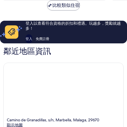
海
卡
夠
棒
NT$12,297
比較類似住宿
灘
精
讚，
了，
飯
品
821
869
店
飯
則
則
黃
店
評
評
登入以查看符合資格的折扣和禮遇。玩越多，獎勵就越
金
聖
論
論
多！
英
佩
里
德
登入
免費註冊
羅
德
鄰近地區資訊
阿
爾
坎
塔
拉
Camino de Granadillas, s/n, Marbella, Malaga, 29670
顯示地圖