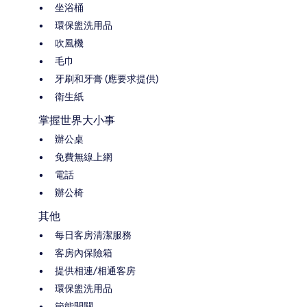
坐浴桶
環保盥洗用品
吹風機
毛巾
牙刷和牙膏 (應要求提供)
衛生紙
掌握世界大小事
辦公桌
免費無線上網
電話
辦公椅
其他
每日客房清潔服務
客房內保險箱
提供相連/相通客房
環保盥洗用品
節能開關