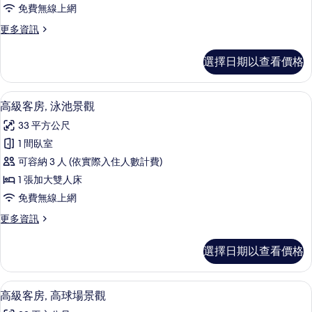
房
免費無線上網
的
更
更多資訊
所
多
有
家
選擇日期以查看價格
庭
相
客
片
房
高級寢具、迷你吧、客房內保險箱、書
顯
5
的
高級客房, 泳池景觀
示
詳
33 平方公尺
情
高
1 間臥室
級
可容納 3 人 (依實際入住人數計費)
客
1 張加大雙人床
房,
免費無線上網
泳
更
更多資訊
池
多
景
高
選擇日期以查看價格
級
觀
客
的
房,
高級寢具、迷你吧、客房內保險箱、書
顯
5
泳
高級客房, 高球場景觀
所
示
池