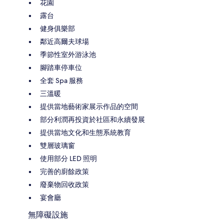
花園
露台
健身俱樂部
鄰近高爾夫球場
季節性室外游泳池
腳踏車停車位
全套 Spa 服務
三溫暖
提供當地藝術家展示作品的空間
部分利潤再投資於社區和永續發展
提供當地文化和生態系統教育
雙層玻璃窗
使用部分 LED 照明
完善的廚餘政策
廢棄物回收政策
宴會廳
無障礙設施