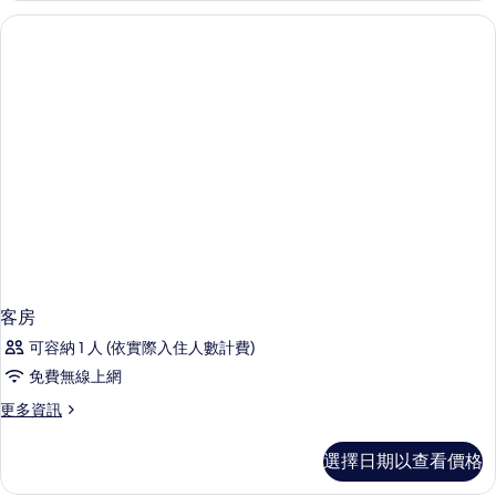
詳
情
客房
可容納 1 人 (依實際入住人數計費)
免費無線上網
更
更多資訊
多
客
選擇日期以查看價格
房
的