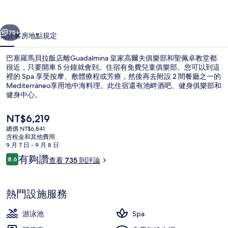
飯
一個
下一個
店
75+
簡介
客房
地點
規定
的
巴塞羅馬貝拉飯店離Guadalmina 皇家高爾夫俱樂部和聖佩卓教堂都
相
很近，只要開車 5 分鐘就會到。住宿有免費兒童俱樂部。您可以到這
裡的 Spa 享受按摩、敷體療程或芳療，然後再去附設 2 間餐廳之一的
片
Mediterráneo享用地中海料理。此住宿還有池畔酒吧、健身俱樂部和
集
健身中心。
目
NT$6,219
前
總價 NT$6,841
的
含稅金和其他費用
大廳
價
9 月 7 日 - 9 月 8 日
格
評
有夠讚
8.6
查看 735 則評論
是
8.6 分，滿分 10 分，
論
NT$6,219
熱門設施服務
游泳池
Spa