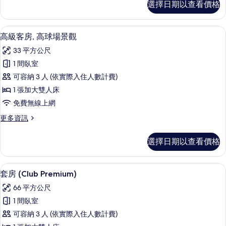
選擇日期以查看價格
級
觀
客
的
房,
高級寢具、迷你吧、客房內保險箱、書
顯
5
泳
高級客房, 高球場景觀
所
示
池
有
33 平方公尺
景
高
觀
相
1 間臥室
級
的
片
可容納 3 人 (依實際入住人數計費)
詳
客
情
1 張加大雙人床
房,
免費無線上網
高
更
更多資訊
球
多
場
高
選擇日期以查看價格
級
景
客
觀
房,
套房 (Club Premium) | 高級寢
顯
4
高
套房 (Club Premium)
的
示
球
所
66 平方公尺
場
套
景
有
1 間臥室
房
觀
相
可容納 3 人 (依實際入住人數計費)
的
(Club