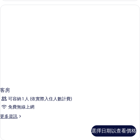
片
的
詳
情
客房
可容納 1 人 (依實際入住人數計費)
免費無線上網
更
更多資訊
多
客
選擇日期以查看價格
房
的