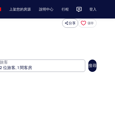
上架您的房源
說明中心
行程
登入
分享
儲存
旅客
搜尋