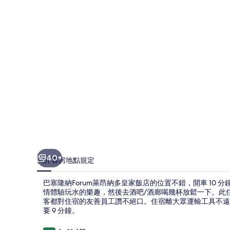
萊
昂
納
多
皇
家
飯
店
的
相
40+
簡介
客房
地點
規定
片
巴塞隆納Forum萊昂納多皇家飯店的位置不錯，開車 10
集
情體驗玩水的樂趣，然後去酒吧/酒廊喝幾杯放鬆一下。此
客都對住宿的友善員工讚不絕口。住宿離大眾運輸工具不遠
要 9 分鐘。