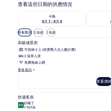
查看這些日期的供應情況
查看今晚 (8月 7 - 8月 8) 的供應情況
查看明天 (8月 
今晚
8月 7 - 8月 8
可
所有客房
2 張床
1 張床
用
客房內保險箱、書桌、筆電工作
顯
的
4
高級城景房
示
客
可容納 2 人 (依實際入住人數計費)
房
高
2 張單人床
篩
級
免費無線上網
選
城
條
更
更多資訊
景
件
多
房
高
查看價
級
的
城
所
景
舒適客房 | 客房內保險箱、書
顯
4
房
舒適客房
有
示
的
好極了
相
詳
9.6
9.6 分，滿分 10 分
舒
(11
11 則評論
情