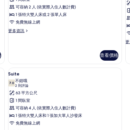
片
華
可容納 2 人 (依實際入住人數計費)
客
1 張特大雙人床或 2 張單人床
房
免費無線上網
的
更
更多資訊
所
多
有
豪
更
更
華
多
相
客
高
格
查看價格
片
房
級
的
客
詳
房
保險箱、書桌、筆電工作空間、免費搖籃/嬰兒床
Suite | 客房內保險箱、書桌、筆電
顯
情
7
的
Suite
示
詳
不錯哦
7.0
情
Suite
7.0 分，滿分 10 分
(2
2 則評論
則
的
63 平方公尺
評
所
1 間臥室
論)
有
可容納 4 人 (依實際入住人數計費)
相
1 張特大雙人床和 1 張加大單人沙發床
片
免費無線上網