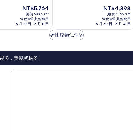
分
桑
現
現
NT$5,764
NT$4,898
10
特
在
在
分，
總價 NT$7,027
馬
總價 NT$6,074
價
價
有
含稅金和其他費用
含稅金和其他費用
蒂
格
格
8 月 10 日 - 8 月 11 日
8 月 30 日 - 8 月 31 日
夠
為
為
讚，
NT$5,764
NT$4,898
比較類似住宿
1,013
則
評
論
越多，獎勵就越多！