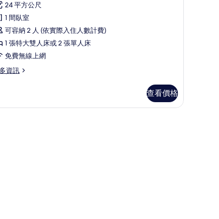
則
級
24 平方公尺
評
客
1 間臥室
論)
房
可容納 2 人 (依實際入住人數計費)
的
1 張特大雙人床或 2 張單人床
所
免費無線上網
有
多資訊
相
查看價格
片
工作空間、免費搖籃/嬰兒床