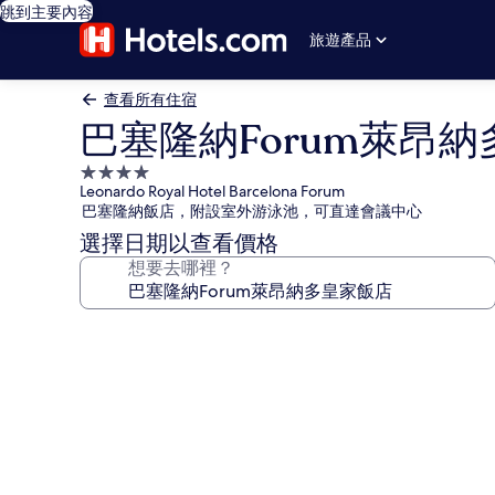
跳到主要內容
旅遊產品
查看所有住宿
巴塞隆納Forum萊昂
4.0
Leonardo Royal Hotel Barcelona Forum
星
巴塞隆納飯店，附設室外游泳池，可直達會議中心
級
選擇日期以查看價格
住
想要去哪裡？
宿
巴
塞
隆
納
Forum