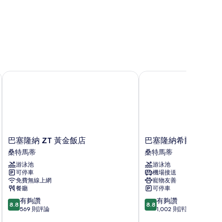
巴塞隆納 ZT 黃金飯店
巴塞隆納希爾頓達爾哥
巴
巴
巴塞隆納 ZT 黃金飯店
巴塞隆納希爾頓達爾
塞
塞
桑特馬蒂
桑特馬蒂
隆
隆
游泳池
游泳池
納
納
可停車
機場接送
ZT
希
免費無線上網
寵物友善
黃
爾
餐廳
可停車
金
頓
8.8
8.8
有夠讚
有夠讚
飯
達
8.8
8.8
分，
分，
569 則評論
1,002 則評論
店
爾
滿
滿
桑
哥