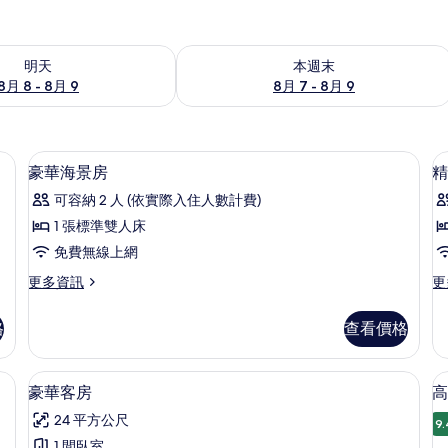
8 - 8月 9) 的供應情況
查看本週末 (8月 7 - 8月 9) 的供應情況
明天
本週末
8月 8 - 8月 9
8月 7 - 8月 9
空間、免費搖籃/嬰兒床
客房內保險箱、書桌、筆電工作空間、
顯
4
豪華海景房
精
示
可容納 2 人 (依實際入住人數計費)
豪
1 張標準雙人床
華
免費無線上網
海
更
更
更多資訊
更
景
多
多
房
豪
精
格
查看價格
華
緻
的
海
套
所
景
房
桌、筆電工作空間、免費搖籃/嬰兒床
豪華客房 | 客房內保險箱、書桌、筆
顯
5
房
的
豪華客房
高
有
示
的
詳
相
24 平方公尺
詳
情
9.
豪
情
1 間臥室