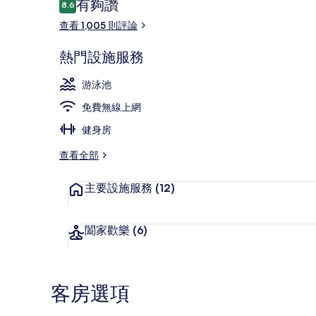
評
有夠讚
8.6
8.6 分，滿分 10 分，
論
查看 1,005 則評論
室外游泳池，
熱門設施服務
游泳池
免費無線上網
健身房
查看全部
主要設施服務
(12)
闔家歡樂
(6)
客房選項