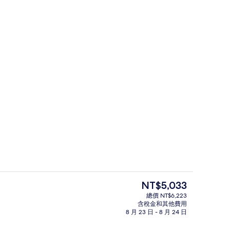
| 客房內保險箱、書桌、筆電工作空間、免費搖籃/嬰兒床
大廳酒吧
目
NT$5,033
前
總價 NT$6,223
的
含稅金和其他費用
住宿內酒吧
價
8 月 23 日 - 8 月 24 日
格
是