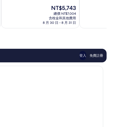
分
分
特
諾
現
NT$5,743
10
10
馬
瑪
在
分，
分，
蒂
總價 NT$7,004
飯
價
有
有
含稅金和其他費用
店
格
8 月 30 日 - 8 月 31 日
8 
夠
夠
桑
為
讚，
讚，
特
NT$5,743
569
1,002
馬
則
則
蒂
評
評
論
論
登入
免費註冊