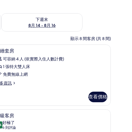
查看下週末 (8月 14 - 8月 16) 的供應情況
下週末
8月 14 - 8月 16
顯示 8 間客房 (共 8 間)
免費搖籃/嬰兒床
客房內保險箱、書桌、筆電工作空間、免費搖籃
顯
18
緻套房
示
可容納 4 人 (依實際入住人數計費)
精
1 張特大雙人床
緻
免費無線上網
套
多資訊
房
的
查看價格
所
有
電工作空間、免費搖籃/嬰兒床
高級客房 | 客房內保險箱、書桌、筆電工作空
顯
5
級客房
相
示
好極了
片
4
9.4 分，滿分 10 分
高
(6
6 則評論