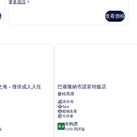
更
更多資訊
多
Suite
格
查看價格
的
詳
情
 - 僅供成人入住
巴塞隆納市諾富特飯店
巴
海 - 僅供成人入住
巴塞隆納市諾富特飯店
塞
桑特馬蒂
隆
游泳池
納
Spa
市
寵物友善
諾
可停車
富
8.6
有夠讚
特
8.6
分，
論
1,013 則評論
飯
滿
店