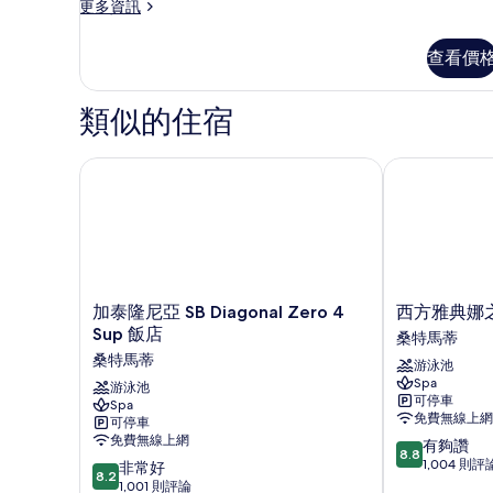
更
更多資訊
多
Suite
查看價
Junior
的
詳
類似的住宿
情
加泰隆尼亞 SB Diagonal Zero 4 Sup 飯店
西方雅典娜之海
加
西
加泰隆尼亞 SB Diagonal Zero 4
西方雅典娜之
泰
方
Sup 飯店
桑特馬蒂
隆
雅
桑特馬蒂
游泳池
尼
典
Spa
亞
游泳池
娜
可停車
Spa
SB
之
免費無線上網
可停車
Diagonal
海
免費無線上網
8.8
有夠讚
Zero
-
8.8
分，
1,004 則評
8.2
4
非常好
僅
8.2
滿
分，
Sup
1,001 則評論
供