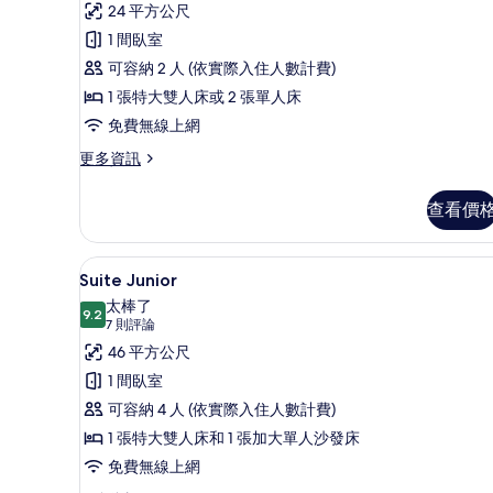
片
則
適
24 平方公尺
評
客
1 間臥室
論)
房
可容納 2 人 (依實際入住人數計費)
的
1 張特大雙人床或 2 張單人床
所
免費無線上網
有
更
更多資訊
多
相
舒
查看價
片
適
客
房
Suite Junior | 客房內
顯
9
的
Suite Junior
示
詳
太棒了
情
9.2
Suite
9.2 分，滿分 10 分
(7
7 則評論
Junior
則
46 平方公尺
評
的
1 間臥室
論)
所
可容納 4 人 (依實際入住人數計費)
有
1 張特大雙人床和 1 張加大單人沙發床
相
免費無線上網
片