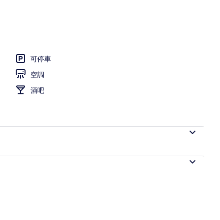
提供日光浴躺椅
可停車
空調
酒吧