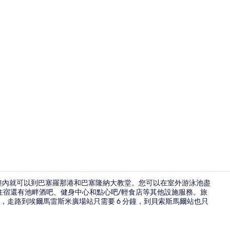
Suite 
 分鐘內就可以到巴塞羅那港和巴塞隆納大教堂。您可以在室外游泳池盡
住宿還有池畔酒吧、健身中心和點心吧/輕食店等其他設施服務。旅
，走路到埃爾馬雷斯米廣場站只需要 6 分鐘，到貝索斯馬爾站也只
頂樓露台