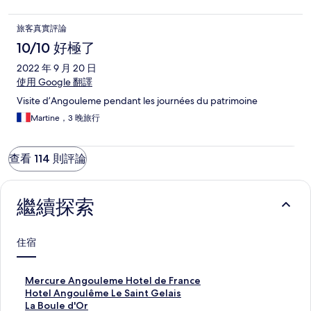
旅客真實評論
10/10 好極了
2022 年 9 月 20 日
使用 Google 翻譯
Visite d’Angouleme pendant les journées du patrimoine
Martine，3 晚旅行
查看 114 則評論
繼續探索
住宿
M
Mercure Angouleme Hotel de France
e
H
Hotel Angoulême Le Saint Gelais
r
o
L
La Boule d'Or