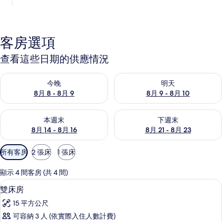
客房選項
查看這些日期的供應情況
查看今晚 (8月 8 - 8月 9) 的供應情況
查看明天 (8月 9 - 8月 10) 的
今晚
明天
8月 8 - 8月 9
8月 9 - 8月 10
查看本週末 (8月 14 - 8月 16) 的供應情況
查看下週末 (8月 21 - 8月 23
本週末
下週末
8月 14 - 8月 16
8月 21 - 8月 23
可
所有客房
2 張床
1 張床
用
的
顯示 4 間客房 (共 4 間)
客
雙床房 | 書桌、隔音、熨斗/熨衣板、
顯
6
雙床房
房
示
篩
15 平方公尺
雙
選
可容納 3 人 (依實際入住人數計費)