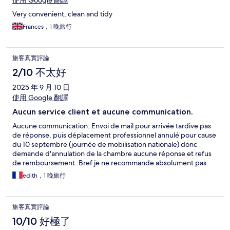
使用 Google 翻譯
Very convenient, clean and tidy
Frances，1 晚旅行
旅客真實評論
2/10 不太好
2025 年 9 月 10 日
使用 Google 翻譯
Aucun service client et aucune communication.
Aucune communication. Envoi de mail pour arrivée tardive pas
de réponse, puis déplacement professionnel annulé pour cause
du 10 septembre (journée de mobilisation nationale) donc
demande d'annulation de la chambre aucune réponse et refus
de remboursement. Bref je ne recommande absolument pas
pour le service client. Je n'ai donc pas mis les pieds à l'hôtel je ne
edith，1 晚旅行
peux rien en dire.
旅客真實評論
10/10 好極了