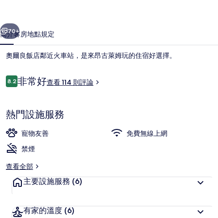
相
一個
下一個
片
70+
簡介
客房
地點
規定
集
奧爾良飯店鄰近火車站，是來昂古萊姆玩的住宿好選擇。
評
非常好
8.2
查看 114 則評論
8.2 分，滿分 10 分，
論
熱門設施服務
寵物友善
免費無線上網
每日付費供應吃到飽自助式早餐
禁煙
查看全部
主要設施服務
(6)
有家的溫度
(6)