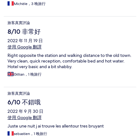
Michèle，3 晚旅行
旅客真實評論
8/10 非常好
2022 年 11 月 19 日
使用 Google 翻譯
Right opposite the station and walking distance to the old town.
Very clean, quick reception, comfortable bed and hot water.
Hotel very basic and a bit shabby.
Gillian，1 晚旅行
旅客真實評論
6/10 不錯哦
2022 年 9 月 30 日
使用 Google 翻譯
Juste une nuit j ai trouve les allentour tres bruyant
sebastien，1 晚旅行