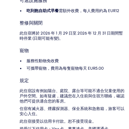
可選設施服務
吃到飽自助式早餐
需額外收費，每人費用約為 EUR12
整修與關閉
此住宿將於 2026 年 1 月 29 日至 2026 年 12 月 31 日期間暫
時停業 (日期可能有變)。
寵物
服務性動物免收費
可攜帶寵物，費用為每隻寵物每天 EUR5.00
規定
此住宿設有例如陽台、庭院、露台等可能不適合兒童使用的
戶外空間。如有疑慮，建議您在入住前與住宿方聯絡，確認
他們可提供適合您的客房。
住宿有滅火器、煙霧探測器、保全系統和急救箱，旅客可以
安心入住。
此住宿接受以信用卡付款。恕不接受現金。
接受以下信用卡：Visa 卡、萬事達卡、美國運通卡