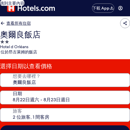
跳到主要內容
下載 App
查看所有住宿
奧爾良飯店
2.0
Hotel d Orléans
星
位於昂古萊姆的飯店
級
住
選擇日期以查看價格
宿
想要去哪裡？
日期
旅客