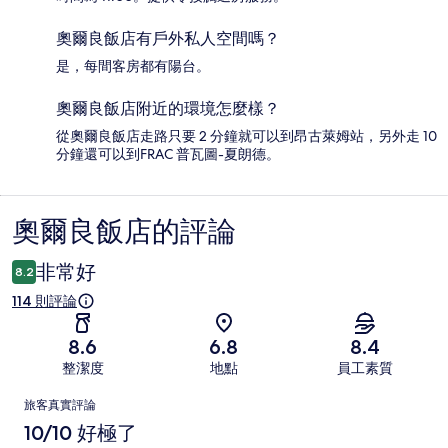
奧爾良飯店有戶外私人空間嗎？
是，每間客房都有陽台。
奧爾良飯店附近的環境怎麼樣？
從奧爾良飯店走路只要 2 分鐘就可以到昂古萊姆站，另外走 10
分鐘還可以到FRAC 普瓦圖-夏朗德。
奧爾良飯店的評論
評
論
非常好
8.2
114 則評論
8.6
6.8
8.4
整潔度
地點
員工素質
評
旅客真實評論
論
10/10 好極了