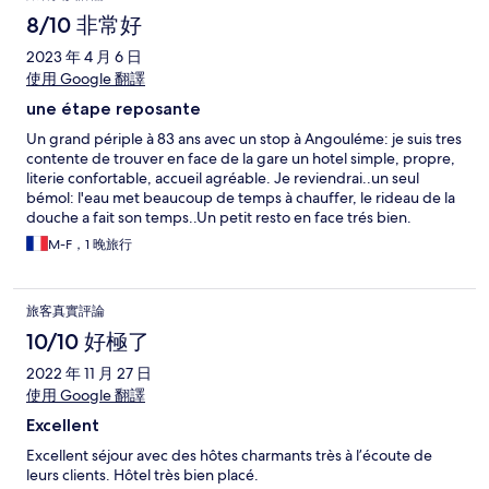
8/10 非常好
2023 年 4 月 6 日
使用 Google 翻譯
une étape reposante
Un grand périple à 83 ans avec un stop à Angouléme: je suis tres
contente de trouver en face de la gare un hotel simple, propre,
literie confortable, accueil agréable. Je reviendrai..un seul
bémol: l'eau met beaucoup de temps à chauffer, le rideau de la
douche a fait son temps..Un petit resto en face trés bien.
M-F，1 晚旅行
旅客真實評論
10/10 好極了
2022 年 11 月 27 日
使用 Google 翻譯
Excellent
Excellent séjour avec des hôtes charmants très à l’écoute de
leurs clients. Hôtel très bien placé.