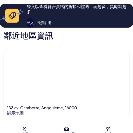
評
評
登入以查看符合資格的折扣和禮遇。玩越多，獎勵就越
論
論
多！
登入
免費註冊
鄰近地區資訊
133 av. Gambetta, Angouleme, 16000
顯示地圖
地圖