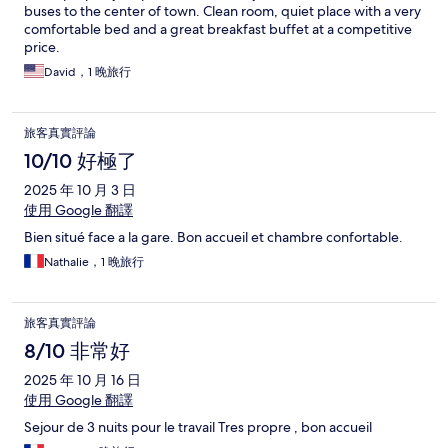
buses to the center of town. Clean room, quiet place with a very
comfortable bed and a great breakfast buffet at a competitive
price.
David，1 晚旅行
旅客真實評論
10/10 好極了
2025 年 10 月 3 日
使用 Google 翻譯
Bien situé face a la gare. Bon accueil et chambre confortable.
Nathalie，1 晚旅行
旅客真實評論
8/10 非常好
2025 年 10 月 16 日
使用 Google 翻譯
Sejour de 3 nuits pour le travail Tres propre , bon accueil