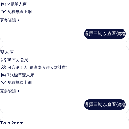
床
條
2 張單人床
房
件
免費無線上網
的
更
更多資訊
所
多
有
雙
選擇日期以查看價格
床
相
房
片
的
雙人房 | 書桌、隔音、熨斗/熨衣板、
顯
10
詳
雙人房
示
情
15 平方公尺
雙
可容納 3 人 (依實際入住人數計費)
人
1 張標準雙人床
房
免費無線上網
的
更
更多資訊
所
多
有
雙
選擇日期以查看價格
人
相
房
片
的
書桌、隔音、熨斗/熨衣板、免費搖籃/
顯
6
詳
Twin Room
示
情