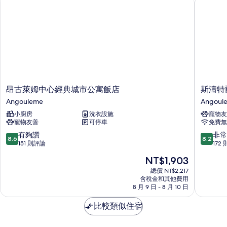
昂
斯
昂古萊姆中心經典城市公寓飯店
斯濤特
古
濤
Angouleme
Angoul
萊
特
小廚房
洗衣設施
寵物友
姆
爾
寵物友善
可停車
免費無
中
歐
心
洲
8.6
8.2
有夠讚
非常
8.6
8.2
經
飯
分，
分，
151 則評論
172
典
店
滿
滿
現
NT$1,903
城
Angoul
分
分
在
市
10
10
總價 NT$2,217
價
公
含稅金和其他費用
分，
分，
格
8 月 9 日 - 8 月 10 日
寓
有
非
為
飯
夠
常
NT$1,903
比較類似住宿
店
讚，
好，
Angouleme
151
172
則
則