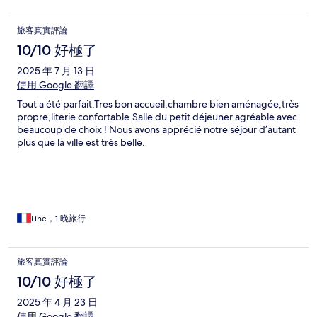
旅客真實評論
10/10 好極了
2025 年 7 月 13 日
使用 Google 翻譯
Tout a été parfait.Tres bon accueil,chambre bien aménagée,très
propre,literie confortable.Salle du petit déjeuner agréable avec
beaucoup de choix ! Nous avons apprécié notre séjour d’autant
plus que la ville est très belle.
Line，1 晚旅行
旅客真實評論
10/10 好極了
2025 年 4 月 23 日
使用 Google 翻譯