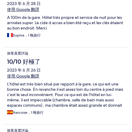
2023 年 6 月 28 日
使用 Google 翻譯
A 100m de la gare. Hôtel très propre et service de nuit pour les
arrivées super. Le cide d acces a bien été reçu et les clés étaient
au bon endroit. Merci
Sophie，1 晚旅行
旅客真實評論
10/10 好極了
2023 年 6 月 26 日
使用 Google 翻譯
L’hôtel est très bien situé par rapport à la gare, ce qui est une
bonne chose. En revanche il est assez loin du centre à pied mais
c’est le seul inconvénient. Pour ce qui est de l’hôtel en lui-
même, il est impeccable (chambre, salle de bain mais aussi
espaces communs) , ma chambre était assez grande et donnait
sur une cour intérieure silencieuse. Pour finir: un prix tout à fait
francoise，1 晚旅行
acceptable donc si je dois retourner à Angoulême pour des
raisons professionnelles, j’y retournerai sans hésiter.,
旅客真實評論