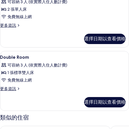
可容納 3 人 (依實際入住人數計費)
Twin
2 張單人床
Room
免費無線上網
的
更
更多資訊
所
多
有
Twin
選擇日期以查看價格
Room
相
的
片
詳
書桌、隔音、熨斗/熨衣板、免費搖籃/
顯
10
情
Double Room
示
可容納 3 人 (依實際入住人數計費)
Double
1 張標準雙人床
Room
免費無線上網
的
更
更多資訊
所
多
有
Double
選擇日期以查看價格
Room
相
的
片
詳
類似的住宿
情
昂古萊姆中心經典城市公寓飯店
斯濤特爾