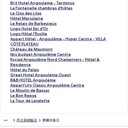
c
t
a
B
Brit Hotel Angouleme - Terminus
u
e
B
r
L
La Fontenelle chambres d'hôtes
r
l
o
i
a
L
Le Clos des Lilas
e
A
u
t
F
e
H
Hôtel Marjolaine
A
n
l
H
o
C
ô
L
Le Relais de Barbezieux
n
g
e
o
n
l
t
e
L
Logis Hotel Epi d'Or
g
o
d
t
t
o
e
R
o
L
Logis Hôtel l'Essille
o
u
'
e
e
s
l
e
g
o
A
Appart Hôtel - Angoulême - Hyper Centre - VILLA
u
l
O
l
n
d
M
l
i
g
p
CÔTÉ PLATEAU
l
ê
r
A
e
e
a
a
s
i
p
C
Château de Maumont
e
m
的
n
l
s
r
i
H
s
a
h
I
Ibis budget Angoulême Centre
m
e
連
g
l
L
j
s
o
H
r
â
b
K
Kyriad Angoulême Nord Champniers - Hôtel &
e
L
結
o
e
i
o
d
t
ô
t
t
i
y
Résidence
H
e
u
c
l
l
e
e
t
H
e
s
r
H
Hôtel du Palais
o
S
l
h
a
a
B
l
e
ô
a
b
i
ô
G
Greet Hotel Angouleme Ouest
t
a
e
a
s
i
a
E
l
t
u
u
a
t
r
B
B&B HOTEL Angoulème
e
i
m
m
的
n
r
p
l
e
d
d
d
e
e
&
A
Appart'city Classic Angoulême Centre
l
n
e
b
連
e
b
i
'
l
e
g
A
l
e
B
p
L
Le Moulin de Bassac
d
t
-
r
結
的
e
d
E
-
M
e
n
d
t
H
p
e
L
Le Bon Repos
e
G
T
e
連
z
'
s
A
a
t
g
u
H
O
a
M
e
L
La Tour de Lavalette
F
e
e
s
結
i
O
s
n
u
A
o
P
o
T
r
o
B
a
r
l
r
d
e
r
i
g
m
n
u
a
t
E
t
u
o
T
a
a
m
'
u
的
l
o
o
g
l
l
e
L
'
l
n
o
昂古萊姆飯店
奧爾良飯店
n
i
i
h
x
連
l
u
n
o
ê
a
l
A
c
i
R
u
c
s
n
ô
的
結
e
l
t
u
m
i
A
n
i
n
e
r