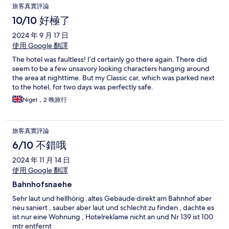
旅客真實評論
10/10 好極了
2024 年 9 月 17 日
使用 Google 翻譯
The hotel was faultless! I’d certainly go there again. There did
seem to be a few unsavory looking characters hanging around
the area at nighttime. But my Classic car, which was parked next
to the hotel, for two days was perfectly safe.
Nigel，2 晚旅行
旅客真實評論
6/10 不錯哦
2024 年 11 月 14 日
使用 Google 翻譯
Bahnhofsnaehe
Sehr laut und hellhörig .altes Gebäude direkt am Bahnhof aber
neu saniert , sauber aber laut und schlecht zu finden , dachte es
ist nur eine Wohnung , Hotelreklame nicht an und Nr 139 ist 100
mtr entfernt