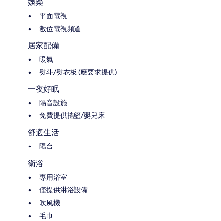
娛樂
平面電視
數位電視頻道
居家配備
暖氣
熨斗/熨衣板 (應要求提供)
一夜好眠
隔音設施
免費提供搖籃/嬰兒床
舒適生活
陽台
衛浴
專用浴室
僅提供淋浴設備
吹風機
毛巾