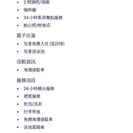
2 間酒吧/酒廊
咖啡廳
24 小時客房餐點服務
點心吧/輕食店
親子出遊
兒童免費入住 (見詳情)
兒童游泳池
活動資訊
海灘接駁車
服務項目
24 小時櫃台服務
禮賓服務
乾洗/洗衣
行李寄放
免費海灘接駁車
泳池遮陽傘