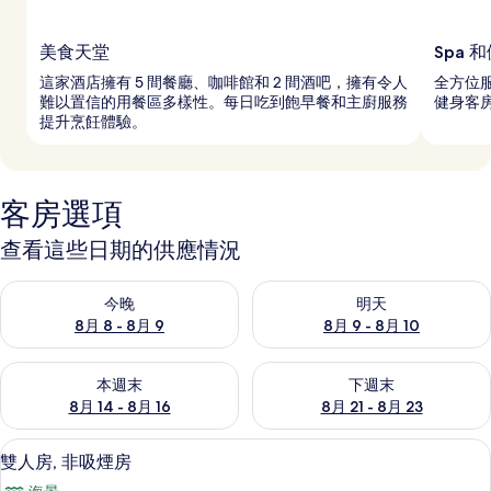
美食天堂
Spa 
這家酒店擁有 5 間餐廳、咖啡館和 2 間酒吧，擁有令人
全方位服
難以置信的用餐區多樣性。每日吃到飽早餐和主廚服務
健身客
提升烹飪體驗。
客房選項
查看這些日期的供應情況
查看今晚 (8月 8 - 8月 9) 的供應情況
查看明天 (8月 9 - 8月 10) 的
今晚
明天
8月 8 - 8月 9
8月 9 - 8月 10
查看本週末 (8月 14 - 8月 16) 的供應情況
查看下週末 (8月 21 - 8月 23
本週末
下週末
8月 14 - 8月 16
8月 21 - 8月 23
免費迷你吧物品、客房內保險箱、書桌
顯
7
雙人房, 非吸煙房
示