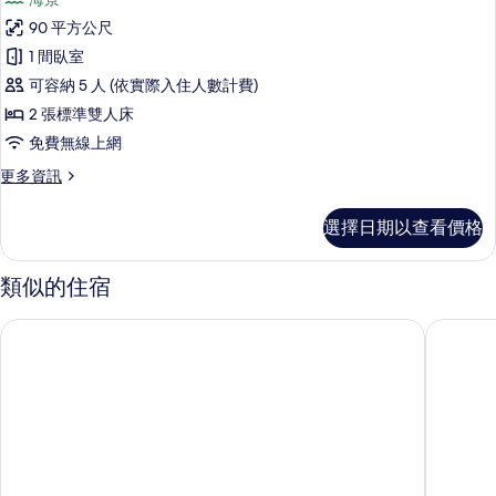
情
套
90 平方公尺
房,
1 間臥室
非
可容納 5 人 (依實際入住人數計費)
吸
2 張標準雙人床
煙
免費無線上網
房
更
更多資訊
的
多
所
套
選擇日期以查看價格
房,
有
非
相
吸
類似的住宿
煙
片
房
達席特坦尼關島渡假村
關島都喜
的
詳
情