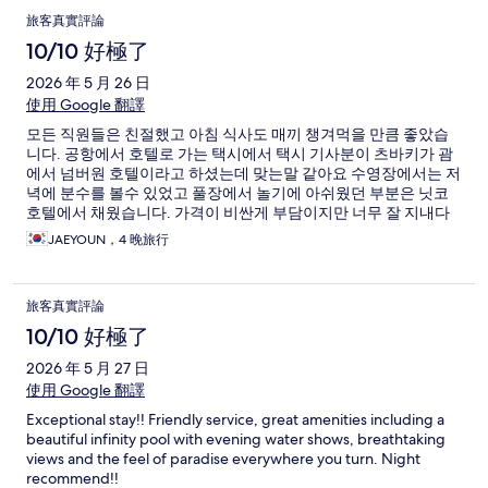
旅客真實評論
10/10 好極了
2026 年 5 月 26 日
使用 Google 翻譯
모든 직원들은 친절했고 아침 식사도 매끼 챙겨먹을 만큼 좋았습
니다. 공항에서 호텔로 가는 택시에서 택시 기사분이 츠바키가 괌
에서 넘버원 호텔이라고 하셨는데 맞는말 같아요 수영장에서는 저
녁에 분수를 볼수 있었고 풀장에서 놀기에 아쉬웠던 부분은 닛코
호텔에서 채웠습니다. 가격이 비싼게 부담이지만 너무 잘 지내다
와서 후회는 없습니다!
JAEYOUN，4 晚旅行
旅客真實評論
10/10 好極了
2026 年 5 月 27 日
使用 Google 翻譯
Exceptional stay!! Friendly service, great amenities including a
beautiful infinity pool with evening water shows, breathtaking
views and the feel of paradise everywhere you turn. Night
recommend!!