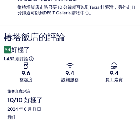
從椿塔飯店走路只要 10 分鐘就可以到Tarza 杜夢灣，另外走 11
分鐘還可以到DFS T Galleria 購物中心。
椿塔飯店的評論
評
論
好極了
9.4
1,452 則評論
9.6
9.4
9.4
整潔度
設施服務
員工素質
評
旅客真實評論
論
10/10 好極了
2024 年 8 月 11 日
極佳