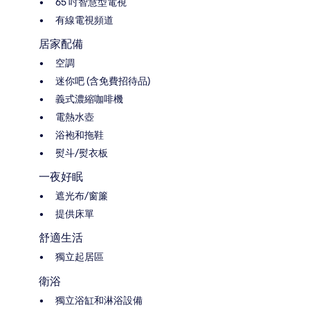
65 吋智慧型電視
有線電視頻道
居家配備
空調
迷你吧 (含免費招待品)
義式濃縮咖啡機
電熱水壺
浴袍和拖鞋
熨斗/熨衣板
一夜好眠
遮光布/窗簾
提供床單
舒適生活
獨立起居區
衛浴
獨立浴缸和淋浴設備