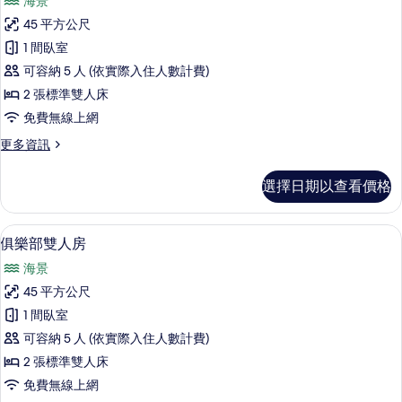
海景
雙
45 平方公尺
人
1 間臥室
房,
可容納 5 人 (依實際入住人數計費)
非
2 張標準雙人床
吸
免費無線上網
煙
更
更多資訊
房
多
的
雙
選擇日期以查看價格
人
所
房,
有
非
免費迷你吧物品、客房內保險箱、書桌
顯
9
吸
俱樂部雙人房
相
示
煙
片
海景
房
俱
的
45 平方公尺
樂
詳
1 間臥室
情
部
可容納 5 人 (依實際入住人數計費)
雙
2 張標準雙人床
人
免費無線上網
房