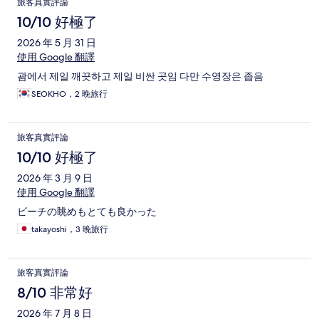
旅客真實評論
10/10 好極了
2026 年 5 月 31 日
使用 Google 翻譯
괌에서 제일 깨끗하고 제일 비싼 곳임 다만 수영장은 좁음
SEOKHO，2 晚旅行
旅客真實評論
10/10 好極了
2026 年 3 月 9 日
使用 Google 翻譯
ビーチの眺めもとても良かった
takayoshi，3 晚旅行
旅客真實評論
8/10 非常好
2026 年 7 月 8 日