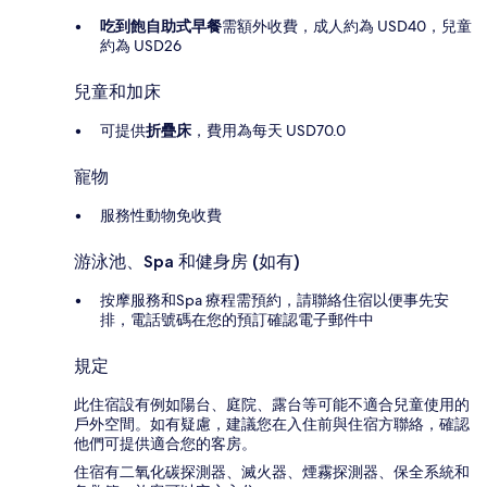
吃到飽自助式早餐
需額外收費，成人約為 USD40，兒童
約為 USD26
兒童和加床
可提供
折疊床
，費用為每天 USD70.0
寵物
服務性動物免收費
游泳池、Spa 和健身房 (如有)
按摩服務和Spa 療程需預約，請聯絡住宿以便事先安
排，電話號碼在您的預訂確認電子郵件中
規定
此住宿設有例如陽台、庭院、露台等可能不適合兒童使用的
戶外空間。如有疑慮，建議您在入住前與住宿方聯絡，確認
他們可提供適合您的客房。
住宿有二氧化碳探測器、滅火器、煙霧探測器、保全系統和