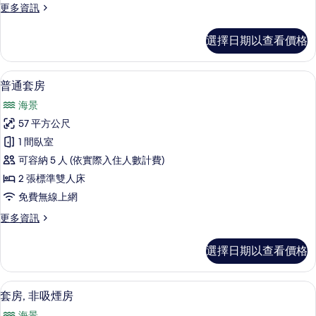
更
更多資訊
的
多
所
俱
選擇日期以查看價格
樂
有
部
相
雙
普通套房 | 免費迷你吧物品、客房內保
顯
9
人
普通套房
片
示
房
海景
的
普
詳
57 平方公尺
通
情
1 間臥室
套
可容納 5 人 (依實際入住人數計費)
房
2 張標準雙人床
的
免費無線上網
所
更
更多資訊
有
多
相
普
選擇日期以查看價格
通
片
套
房
套房, 非吸煙房 | 免費迷你吧物品、
顯
9
的
套房, 非吸煙房
示
詳
海景