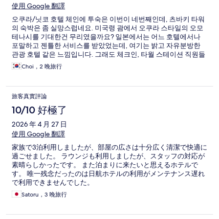
使用 Google 翻譯
오쿠라/닛코 호텔 체인에 투숙은 이번이 네번째인데, 츠바키 타워
의 숙박은 좀 실망스럽네요. 미국령 괌에서 오쿠라 스타일의 오모
테나시를 기대한건 무리였을까요? 일본에서는 어느 호텔에서나
포말하고 젠틀한 서비스를 받았었는데, 여기는 밝고 자유분방한
관광 호텔 같은 느낌입니다. 그래도 체크인, 타월 스테이션 직원들
은 밝고 친절했는데 식음료 매장쪽의 서비스는 닛코 체인 호텔이
Choi，2 晚旅行
맞나 싶을 정도입니다. 시설은 깨끗하고 좋습니다. 조식과 라운지
의 음식들은 기대 이상입니다. 하지만 호텔은 서비스업이죠? 비행
전/후 잠깐 머무를 호텔로 리가 로열, 호시노 리조트를 츠바키의
旅客真實評論
1/3이 안되는 가격에예매했는데요, 시설은 비교가 안되지만 서비
스와 오모테나시는 오히려 리가 로열과 호시노가 월등했습니다.
10/10 好極了
별 3개 수준의 서비스였지만, 라운지의 음식이 마음에 들어서 한개
2026 年 4 月 27 日
만 더 추가. 하지만 괌의 츠바키/닛코 호텔에 다시 올 일은 없겠습
니다.
使用 Google 翻譯
家族で3泊利用しましたが、部屋の広さは十分広く清潔で快適に
過ごせました。 ラウンジも利用しましたが、スタッフの対応が
素晴らしかったです。 また泊まりに来たいと思えるホテルで
す。 唯一残念だったのは日航ホテルの利用がメンテナンス遅れ
で利用できませんでした。
Satoru，3 晚旅行