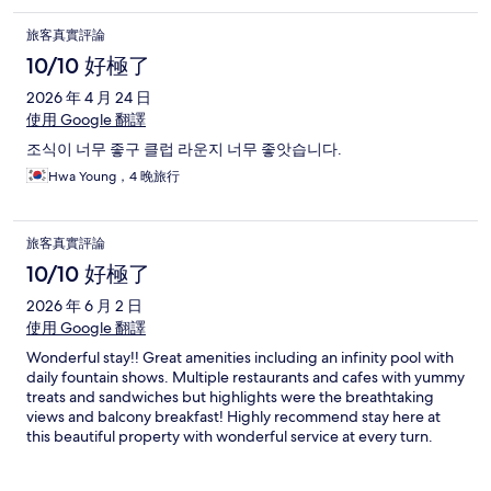
旅客真實評論
10/10 好極了
2026 年 4 月 24 日
使用 Google 翻譯
조식이 너무 좋구 클럽 라운지 너무 좋앗습니다.
Hwa Young，4 晚旅行
旅客真實評論
10/10 好極了
2026 年 6 月 2 日
使用 Google 翻譯
Wonderful stay!! Great amenities including an infinity pool with
daily fountain shows. Multiple restaurants and cafes with yummy
treats and sandwiches but highlights were the breathtaking
views and balcony breakfast! Highly recommend stay here at
this beautiful property with wonderful service at every turn.