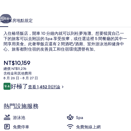
片
一個
下一個
集
58+
簡介
客房
地點
規定
入住椿塔飯店，開車 10 分鐘內就可以到杜夢海灘。想要犒賞自己一
下的旅客可以去附設的 Spa 享受按摩，或任選這裡 5 間餐廳的其中一
間享用美食。此奢華飯店還有 2 間酒吧/酒廊、室外游泳池和健身中
心。旅客都對住宿的友善員工和住宿環境讚譽有加。
目
NT$10,159
前
總價 NT$11,276
的
含稅金和其他費用
價
8 月 26 日 - 8 月 27 日
室外游泳池，提供泳池遮陽傘
格
評
好極了
9.4
查看 1,452 則評論
是
9.4 分，滿分 10 分，
論
NT$10,159
熱門設施服務
游泳池
Spa
免費停車
免費無線上網