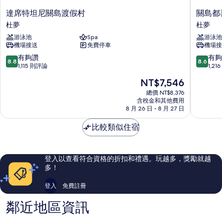
達
關
達席特坦尼關島渡假村
關島都
席
島
杜夢
杜夢
特
都
游泳池
Spa
游泳池
坦
喜
機場接送
免費停車
機場接
尼
海
關
灘
8.8
8.6
有夠讚
有夠
8.8
8.6
島
渡
分，
分，
1,115 則評論
1,2
渡
假
滿
滿
現
NT$7,546
假
村
分
分
在
村
杜
10
10
總價 NT$8,376
價
杜
含稅金和其他費用
夢
分，
分，
格
8 月 26 日 - 8 月 27 日
夢
有
有
為
夠
夠
NT$7,546
比較類似住宿
讚，
讚，
1,115
1,216
則
則
評
評
登入以查看符合資格的折扣和禮遇。玩越多，獎勵就越
論
論
多！
登入
免費註冊
鄰近地區資訊