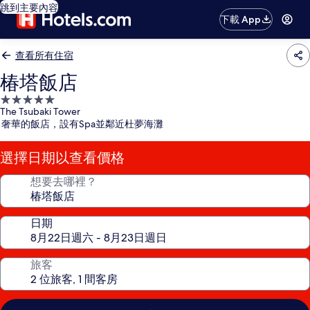
跳到主要內容
下載 App
查看所有住宿
椿塔飯店
5.0
The Tsubaki Tower
星
奢華的飯店，設有Spa並鄰近杜夢海灘
級
住
選擇日期以查看價格
宿
想要去哪裡？
日期
旅客