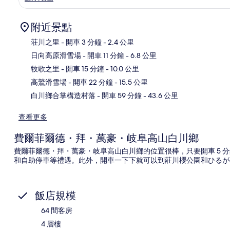
附近景點
荘川之里
- 開車 3 分鐘
- 2.4 公里
日向高原滑雪場
- 開車 11 分鐘
- 6.8 公里
地
牧歌之里
- 開車 15 分鐘
- 10.0 公里
高鷲滑雪場
- 開車 22 分鐘
- 15.5 公里
白川鄉合掌構造村落
- 開車 59 分鐘
- 43.6 公里
查看更多
費爾菲爾德・拜・萬豪・岐阜高山白川鄉
費爾菲爾德・拜・萬豪・岐阜高山白川鄉的位置很棒，只要開車 5 
和自助停車等禮遇。此外，開車一下下就可以到莊川櫻公園和ひるが
飯店規模
64 間客房
4 層樓