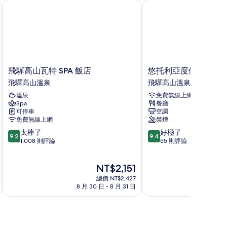
園
飛驒高山瓦特 SPA 飯店
悠托利亞度假村飛驒高
飛
悠
飛驒高山瓦特 SPA 飯店
悠托利亞度假村飛驒
驒
托
飛驒高山溫泉
飛驒高山溫泉
高
利
溫泉
免費無線上網
山
亞
Spa
餐廳
瓦
度
可停車
空調
特
假
免費無線上網
禁煙
SPA
村
9.2
9.4
太棒了
好極了
飯
飛
9.2
9.4
分，
分，
1,008 則評論
55 則評論
店
驒
滿
滿
飛
高
分
分
驒
山
現
NT$2,151
10
10
高
飛
在
分，
分，
山
總價 NT$2,427
驒
價
太
好
8 月 30 日 - 8 月 31 日
8 月
溫
高
格
棒
極
泉
山
為
了，
了，
溫
NT$2,151
1,008
55
泉
則
則