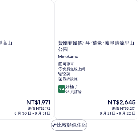
單
el
驒高山
費爾菲爾德･拜･萬豪･岐阜清流里山公
有
人
相
床
的
片
詳
情
費
飛驒高山
費爾菲爾德･拜･萬豪･岐阜清流里山
爾
公園
菲
Minokamo
爾
德･
可停車
免費無線上網
拜･
空調
萬
洗衣設施
豪･
9.4
岐
好極了
9.4
分，
阜
93 則評論
滿
清
現
現
NT$1,971
NT$2,645
分
流
在
在
10
總價 NT$2,172
里
總價 NT$3,201
價
價
8 月 30 日 - 8 月 31 日
8 月 21 日 - 8 月 22 日
分，
山
格
格
好
公
為
為
比較類似住宿
極
園
NT$1,971
NT$2,645
了，
Minokamo
93