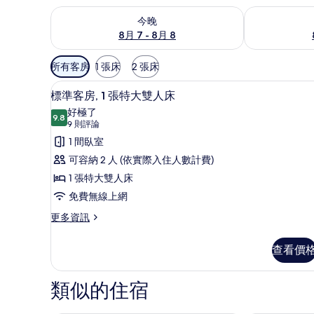
查看今晚 (8月 7 - 8月 8) 的供應情況
查看明天 (8月 
今晚
8月 7 - 8月 8
可
所有客房
1 張床
2 張床
用
標準客房, 1 張特大雙人床 |
顯
的
8
標準客房, 1 張特大雙人床
示
客
好極了
9.8
房
9.8 分，滿分 10 分
標
(9
9 則評論
篩
則
準
1 間臥室
選
評
客
可容納 2 人 (依實際入住人數計費)
條
論)
房,
1 張特大雙人床
件
1
免費無線上網
張
更
更多資訊
多
特
標
大
查看價
準
雙
客
房,
類似的住宿
人
1
床
張