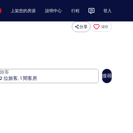
上架您的房源
說明中心
行程
登入
分享
儲存
旅客
搜尋