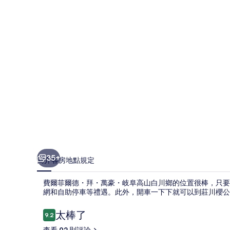
拜・
萬
豪・
岐
阜
高
山
白
川
鄉
35+
簡介
客房
地點
規定
的
費爾菲爾德・拜・萬豪・岐阜高山白川鄉的位置很棒，只要
相
網和自助停車等禮遇。此外，開車一下下就可以到莊川櫻公
片
評
太棒了
9.2
集
9.2 分，滿分 10 分，
論
查看 92 則評論