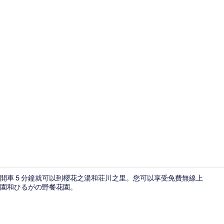
接待櫃台
開車 5 分鐘就可以到櫻花之湯和荘川之里。您可以享受免費無線上
園和ひるがの野餐花園。
酒廊