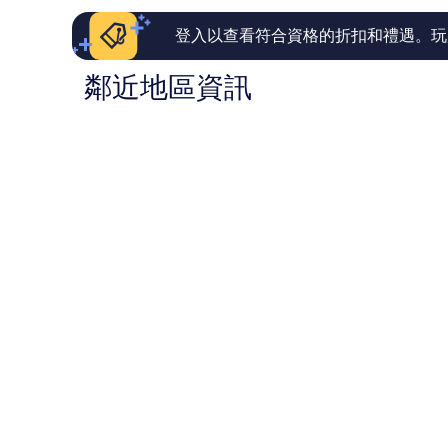
評
則
論
評
登入以查看符合資格的折扣和禮遇。玩
論
鄰近地區資訊