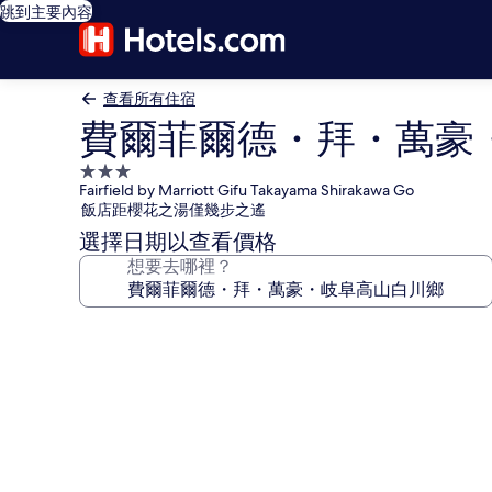
跳到主要內容
查看所有住宿
費爾菲爾德・拜・萬豪
3.0
Fairfield by Marriott Gifu Takayama Shirakawa Go
星
飯店距櫻花之湯僅幾步之遙
級
選擇日期以查看價格
住
想要去哪裡？
宿
費
爾
菲
爾
德・