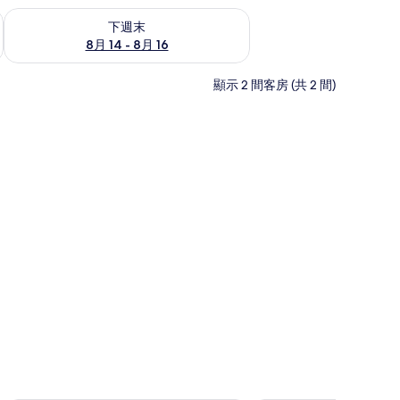
查看下週末 (8月 14 - 8月 16) 的供應情況
下週末
8月 14 - 8月 16
顯示 2 間客房 (共 2 間)
房內保險箱、書桌、遮光布/窗簾