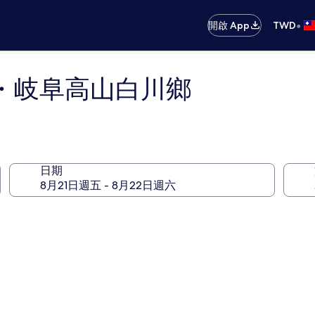
•
開啟 App
TWD
・岐阜高山白川鄉
日期