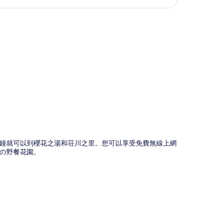
圖
分鐘就可以到櫻花之湯和荘川之里。您可以享受免費無線上網
の野餐花園。