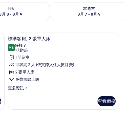
8 - 8月 9) 的供應情況
查看本週末 (8月 7 - 8月 9) 的供應情況
明天
本週末
8月 8 - 8月 9
8月 7 - 8月 9
 羽絨被、客房內保險箱、書桌、遮光布/窗簾
標準客房, 2 張單人床 | 羽絨被、客
顯
8
標準客房, 2 張單人床
示
好極了
9.8
9.8 分，滿分 10 分
標
(8
8 則評論
則
準
1 間臥室
評
客
可容納 2 人 (依實際入住人數計費)
論)
房,
2 張單人床
2
免費無線上網
張
更
更多資訊
多
單
標
人
格
查看價格
準
床
客
房,
的
2
所
張