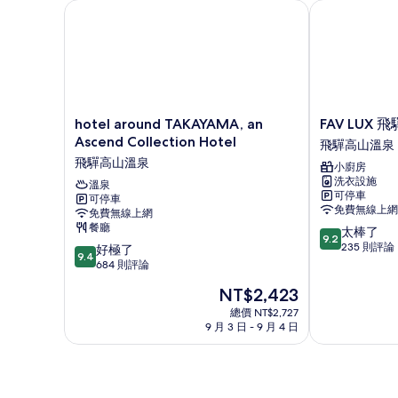
特
hotel around TAKAYAMA, an Ascend Collection Hot
FAV LUX 飛
的
大
所
雙
人
有
床
相
的
詳
片
情
hotel
FAV
hotel around TAKAYAMA, an
FAV LUX 
around
LUX
Ascend Collection Hotel
飛驒高山溫泉
TAKAYAMA,
飛
飛驒高山溫泉
小廚房
an
驒
洗衣設施
Ascend
溫泉
高
可停車
可停車
Collection
山
免費無線上網
免費無線上網
Hotel
飛
餐廳
9.2
太棒了
飛
驒
9.2
分，
235 則評論
9.4
驒
好極了
高
9.4
滿
分，
高
684 則評論
山
分
滿
山
溫
現
NT$2,423
10
分
溫
泉
在
分，
10
泉
總價 NT$2,727
價
太
9 月 3 日 - 9 月 4 日
分，
格
棒
好
為
了，
極
NT$2,423
235
了，
則
684