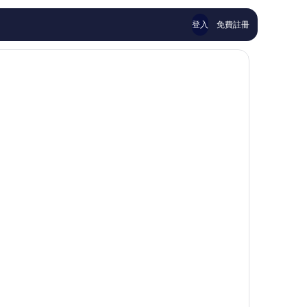
評
評
論
論
登入
免費註冊