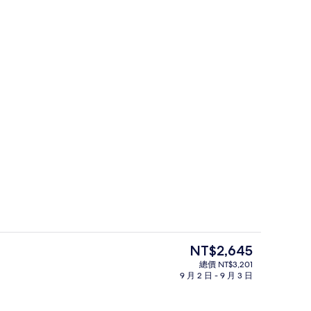
外觀
目
NT$2,645
前
總價 NT$3,201
的
9 月 2 日 - 9 月 3 日
標準客房, 2 張單人床 | 羽絨被、客
價
格
是