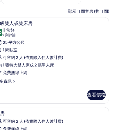
顯示 11 間客房 (共 11 間)
隔音、免費無線上網
高級雙人或雙床房 | 迷你吧、書桌、隔音、免
顯
6
級雙人或雙床房
示
非常好
0
8.0 分，滿分 10 分
高
(2
2 則評論
則
級
25 平方公尺
評
雙
1 間臥室
論)
人
可容納 2 人 (依實際入住人數計費)
或
1 張特大雙人床或 2 張單人床
雙
免費無線上網
床
多資訊
房
查看價格
的
所
無線上網
迷你吧、書桌、隔音、免費無線上網
顯
有
4
房
示
相
可容納 2 人 (依實際入住人數計費)
客
片
免費無線上網