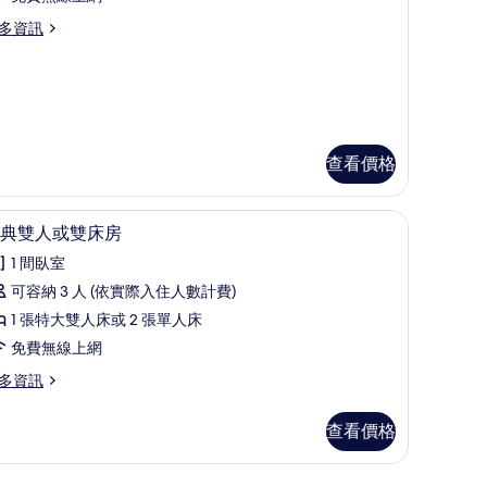
房
多資訊
的
所
有
相
片
查看價格
經典雙人或雙床房 | 迷你吧、書桌、隔音、免
顯
1
典雙人或雙床房
示
1 間臥室
經
可容納 3 人 (依實際入住人數計費)
典
1 張特大雙人床或 2 張單人床
雙
免費無線上網
人
多資訊
或
雙
查看價格
床
房
ouble or Twin Room | 迷你吧、書桌、隔音、免費無線上網