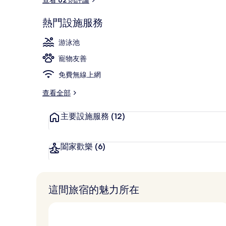
熱門設施服務
酒莊
游泳池
寵物友善
免費無線上網
查看全部
主要設施服務
(12)
闔家歡樂
(6)
這間旅宿的魅力所在