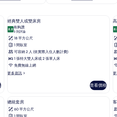
Vintage Double or Twin Room | 迷你吧、書桌、隔音、免費無線上網
經典雙人或雙床房 | 迷你吧、書桌、
顯
4
經典雙人或雙床房
高
示
有夠讚
8.8
8.
8.8 分，滿分 10 分
經
(3
3 則評論
則
典
18 平方公尺
評
雙
1 間臥室
論)
人
可容納 2 人 (依實際入住人數計費)
或
1 張特大雙人床或 2 張單人床
雙
免費無線上網
床
更
更
更多資訊
更
多
多
房
經
高
格
查看價格
的
典
級
雙
雙
所
人
人
音、免費無線上網
總統套房 | 迷你吧、書桌、隔音、免費
顯
有
4
或
或
總統套房
客
示
雙
雙
相
60 平方公尺
床
床
總
片
房
房
1 間臥室