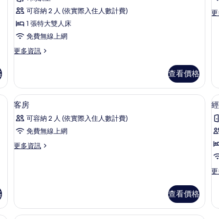
統
的
的
可容納 2 人 (依實際入住人數計費)
更
更
詳
詳
套
多
情
情
1 張特大雙人床
房
客
免費無線上網
房
的
的
更
更多資訊
所
詳
多
情
有
總
格
查看價格
統
相
套
片
房
線上網
迷你吧、書桌、隔音、免費無線上網
顯
4
的
客房
經
示
詳
可容納 2 人 (依實際入住人數計費)
情
客
免費無線上網
房
更
更多資訊
的
多
所
客
更
更
房
有
多
的
相
經
詳
格
查看價格
典
情
片
雙
人
書桌、隔音、免費無線上網
Vintage D