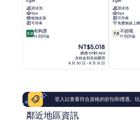
Eger
Eger
拉
Park
游泳池
游泳池
漢
飯
Spa
Spa
格
店
寵物友善
可停車
斯
Eger
可停車
免費無線上網
特
8.8
7.8
有夠讚
不錯哦
飯
8.8
7.8
分，
分，
13 則評論
17 則評論
店
滿
滿
Eger
現
NT$5,018
分
分
在
10
10
總價 NT$5,424
價
含稅金和其他費用
分，
分，
格
8 月 30 日 - 8 月 31 日
有
不
為
夠
錯
NT$5,018
讚，
哦，
13
17
則
則
評
評
論
論
登入以查看符合資格的折扣和禮遇。玩
鄰近地區資訊