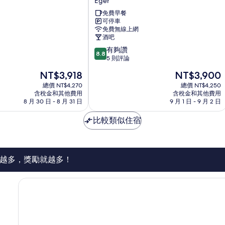
Eger
飯
免費早餐
店
可停車
Eger
免費無線上網
酒吧
8.8
有夠讚
8.8
分，
5 則評論
滿
現
現
NT$3,918
NT$3,900
分
在
在
10
總價 NT$4,270
總價 NT$4,250
價
價
含稅金和其他費用
含稅金和其他費用
分，
格
格
8 月 30 日 - 8 月 31 日
9 月 1 日 - 9 月 2 日
有
為
為
夠
NT$3,918
NT$3,900
比較類似住宿
讚，
5
則
評
論
越多，獎勵就越多！