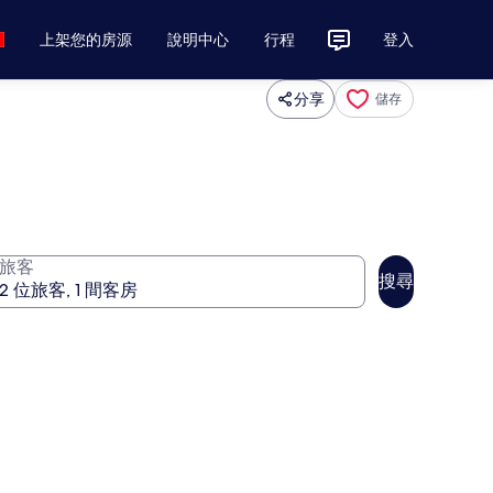
上架您的房源
說明中心
行程
登入
分享
儲存
旅客
搜尋