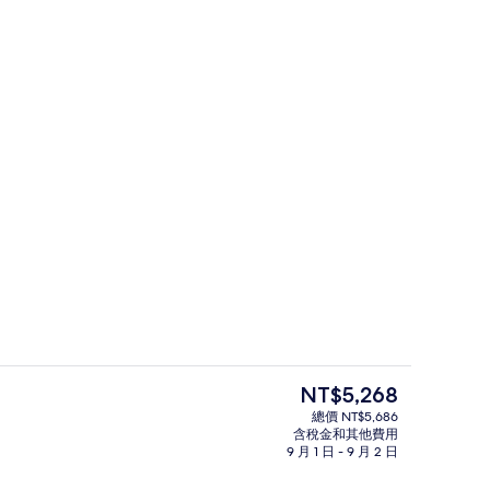
泳池
Vintage D
目
NT$5,268
前
總價 NT$5,686
的
含稅金和其他費用
身體去角質、臉部療程、按摩室/療程室、按摩服務
外觀
價
9 月 1 日 - 9 月 2 日
格
是