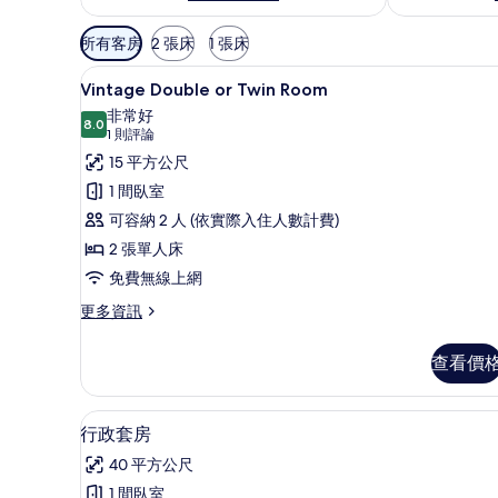
可
所有客房
2 張床
1 張床
用
顯
的
3
Vintage Double or Twin Room
示
客
非常好
8.0
房
Vintage
8.0 分，滿分 10 分
(1
1 則評論
篩
Double
則
15 平方公尺
選
評
or
1 間臥室
條
論)
Twin
可容納 2 人 (依實際入住人數計費)
件
Room
2 張單人床
的
免費無線上網
所
更
更多資訊
有
多
相
Vintage
查看價
Double
片
or
Twin
行政套房 | 迷你吧、書桌、隔
顯
4
Room
行政套房
示
的
40 平方公尺
詳
行
情
1 間臥室