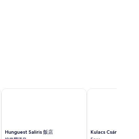
的
所
有
相
片
Hunguest Saliris 飯店
Kulacs Csárda & Panz
Hunguest
Kulacs
Hunguest Saliris 飯店
Kulacs Csárda & Pa
Saliris
Csárda