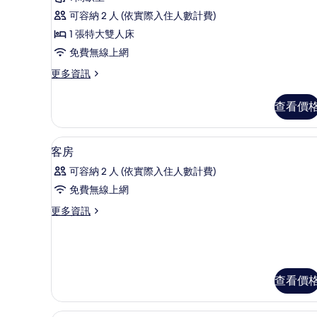
政
可容納 2 人 (依實際入住人數計費)
套
1 張特大雙人床
房
免費無線上網
的
更
更多資訊
所
多
有
行
查看價
政
相
套
片
房
迷你吧、書桌、隔音、免費無
顯
4
的
客房
示
詳
可容納 2 人 (依實際入住人數計費)
情
客
免費無線上網
房
更
更多資訊
的
多
所
客
房
有
的
相
詳
查看價
情
片
高級雙人或雙床房 | 迷你吧、