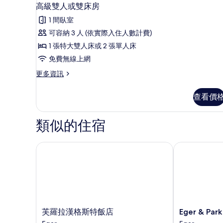
顯
1
高級雙人或雙床房
示
1 間臥室
高
可容納 3 人 (依實際入住人數計費)
級
1 張特大雙人床或 2 張單人床
雙
免費無線上網
人
更
更多資訊
或
多
雙
高
查看價
級
床
雙
房
人
類似的住宿
或
的
雙
所
床
芙羅拉漢格斯特飯店
Eger & Park
房
有
的
相
詳
情
片
芙
Eger
芙羅拉漢格斯特飯店
Eger & Par
羅
&