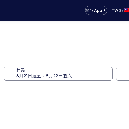
•
開啟 App
TWD
日期