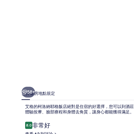
飯
店
的
相
片
集
58+
簡介
客房
地點
規定
艾格的柯洛納耶格飯店絕對是住宿的好選擇，您可以到酒莊
體驗按摩、臉部療程和身體去角質，讓身心都能獲得滿足。此
評
非常好
8.0
8.0 分，滿分 10 分，
論
查看 62 則評論