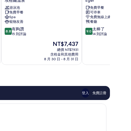
埃格爾溫泉
Eger
飯
&
游泳池
免費早餐
店
Panzió
免費早餐
可停車
埃
飯
Spa
免費無線上網
格
店
寵物友善
餐廳
爾
Eger
8.8
9.0
有夠讚
太棒了
溫
8.8
9.0
分，
分，
15 則評論
14 則評論
泉
滿
滿
現
NT$7,437
分
分
在
10
10
總價 NT$7,931
價
含稅金和其他費用
分，
分，
格
8 月 30 日 - 8 月 31 日
有
太
為
夠
棒
NT$7,437
讚，
了，
15
14
則
則
評
評
論
論
登入
免費註冊