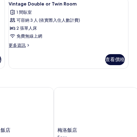
顯
1
或
Vintage Double or Twin Room
示
雙
1 間臥室
床
Vintage
房
可容納 3 人 (依實際入住人數計費)
Double
的
2 張單人床
or
詳
情
免費無線上網
Twin
Room
更
更多資訊
多
的
Vintage
所
格
查看價格
Double
有
or
Twin
相
Room
片
的
詳
 飯店
梅洛飯店
情
梅
k 飯店
梅洛飯店
洛