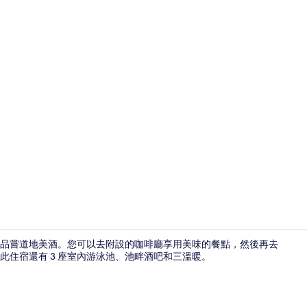
3 座室內游
品嘗道地美酒。您可以去附設的咖啡廳享用美味的餐點，然後再去
住宿還有 3 座室內游泳池、池畔酒吧和三溫暖。
美體療程、