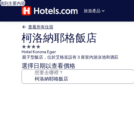
跳到主要內容
旅遊產品
查看所有住宿
柯洛納耶格飯店
4.0
Hotel Korona Eger
星
親子型飯店，位於艾格並設有 3 座室內游泳池和酒莊
級
選擇日期以查看價格
住
想要去哪裡？
宿
柯
洛
納
耶
格