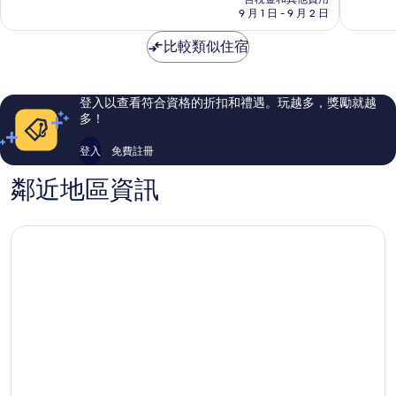
分，
分，
格
9 月 1 日 - 9 月 2 日
好
好
為
極
極
NT$6,667
比較類似住宿
了，
了，
401
548
則
則
評
評
登入以查看符合資格的折扣和禮遇。玩越多，獎勵就越
論
論
多！
登入
免費註冊
鄰近地區資訊