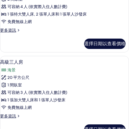
池,
2
所
海
可容納 4 人 (依實際入住人數計費)
間
景
有
1 張特大雙人床, 2 張單人床和 1 張單人沙發床
(Artemis)
臥
相
免費無線上網
的
室,
詳
片
更
更多資訊
私
情
多
人
別
選擇日期以查看價格
墅,
泳
2
池,
間
客房景觀
顯
6
臥
海
高級三人房
示
室,
景
海景
私
高
(Sapphire)
人
20 平方公尺
級
泳
的
1 間臥室
池,
三
所
海
可容納 3 人 (依實際入住人數計費)
人
景
有
1 張加大雙人床和 1 張單人沙發床
(Sapphire)
房
相
免費無線上網
的
的
詳
片
更
更多資訊
情
所
多
有
高