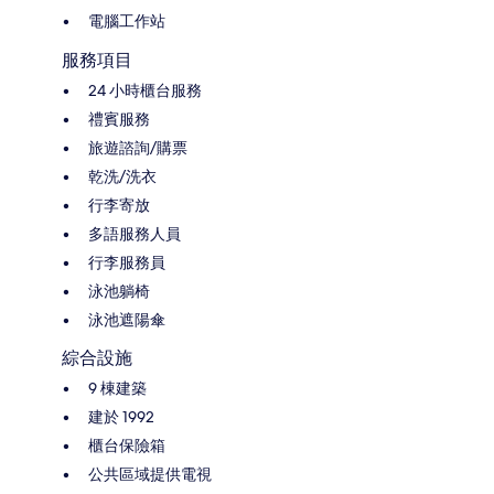
電腦工作站
服務項目
24 小時櫃台服務
禮賓服務
旅遊諮詢/購票
乾洗/洗衣
行李寄放
多語服務人員
行李服務員
泳池躺椅
泳池遮陽傘
綜合設施
9 棟建築
建於 1992
櫃台保險箱
公共區域提供電視