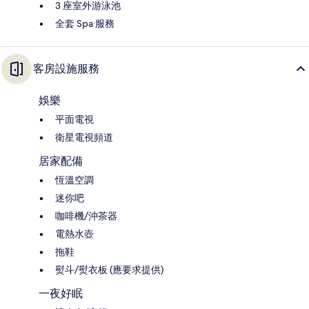
3 座室外游泳池
全套 Spa 服務
客房設施服務
娛樂
平面電視
衛星電視頻道
居家配備
恆溫空調
迷你吧
咖啡機/沖茶器
電熱水壺
拖鞋
熨斗/熨衣板 (應要求提供)
一夜好眠