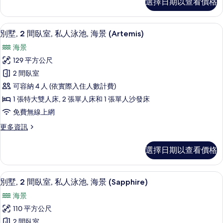
選擇日期以查看價格
墅,
泳
2
池,
間
別墅, 2 間臥室, 私人泳池, 海景 (Artemi
顯
10
臥
海
別墅, 2 間臥室, 私人泳池, 海景 (Artemis)
示
室,
景
海景
私
別
(Aphrodite)
人
129 平方公尺
墅,
泳
的
2 間臥室
池,
2
所
海
可容納 4 人 (依實際入住人數計費)
間
景
有
1 張特大雙人床, 2 張單人床和 1 張單人沙發床
(Aphrodite)
臥
相
免費無線上網
的
室,
詳
片
更
更多資訊
私
情
多
人
別
選擇日期以查看價格
墅,
泳
2
池,
間
別墅, 2 間臥室, 私人泳池, 海景 (Sa
顯
50
臥
海
別墅, 2 間臥室, 私人泳池, 海景 (Sapphire)
示
室,
景
海景
私
別
(Artemis)
人
110 平方公尺
墅,
泳
的
2 間臥室