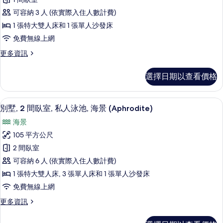
的
1
詳
可容納 3 人 (依實際入住人數計費)
間
情
1 張特大雙人床和 1 張單人沙發床
臥
免費無線上網
室,
更
更多資訊
私
多
人
別
選擇日期以查看價格
墅,
泳
1
池,
間
別墅, 2 間臥室, 私人泳池, 海景 (Aph
顯
50
臥
海
別墅, 2 間臥室, 私人泳池, 海景 (Aphrodite)
示
室,
景
海景
私
別
(Erotas)
人
105 平方公尺
墅,
泳
的
2 間臥室
池,
2
所
海
可容納 6 人 (依實際入住人數計費)
間
景
有
1 張特大雙人床, 3 張單人床和 1 張單人沙發床
(Erotas)
臥
相
免費無線上網
的
室,
詳
片
更
更多資訊
私
情
多
人
別