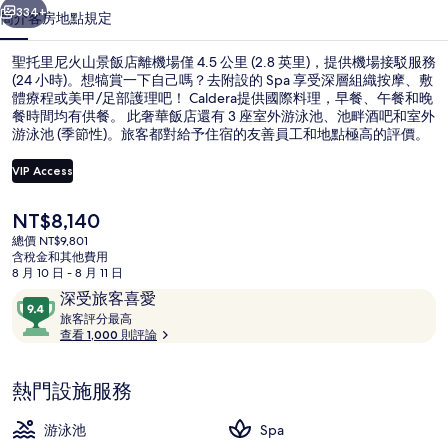
飯
334+
簡介
客房
地點
規定
店
聖托里尼火山景飯店離機場僅 4.5 公里 (2.8 英里)，提供機場接駁服務
的
(24 小時)。想犒賞一下自己嗎？去附設的 Spa 享受深層組織按摩、敷
體療程或美甲/足部護理吧！ Caldera提供國際料理，早餐、午餐和晚
相
餐時間均有供餐。 此奢華飯店還有 3 座室外游泳池、池畔酒吧和室外
片
游泳池 (季節性)。旅客都對給予住宿的友善員工和地點極高的評價。
集
VIP Access
目
NT$8,140
別墅, 2 間臥室, 私人泳池, 海景 (Sa
前
總價 NT$9,801
的
含稅金和其他費用
價
8 月 10 日 - 8 月 11 日
格
評
9.4
深受旅客喜愛
是
論
旅
分，
旅客評分最高
NT$8,140
客
查看 1,000 則評論
滿
評
分
分
10，
熱門設施服務
最
深
高
受
游泳池
Spa