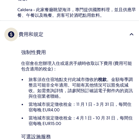
Caldera - 此家餐廳眺望海洋，專門提供國際料理，並且供應早
餐、午餐以及晚餐。房客可於酒吧點用飲料。
費用和規定
強制性費用
住宿會在您辦理入住或退房手續時收取以下費用 (費用可能
包含適用的稅金)：
旅客須在住宿地點支付此城市徴收的
稅款
。金額每季調
整且可能非全年適用。可能有其他情況可以豁免或減
收。如需查詢詳情，請參閱預訂確認電子郵件內的資訊
與住宿業者聯絡。
當地城市規定徵收稅金：11 月 1 日 - 3 月 31 日，每間住
宿每晚 EUR4.00
當地城市規定徵收稅金：4 月 1 日 - 10 月 31 日，每間住
宿每晚 EUR15.00
可選設施服務