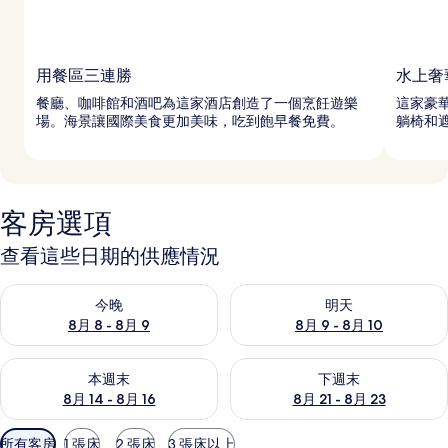
用餐區三連勝
水上奢
餐廳、咖啡館和酒吧為這家酒店創造了一個烹飪遊樂
這家豪華
場。海景讓國際美食更加美味，吃到飽早餐免費。
躺椅和
客房選項
查看這些日期的供應情況
查看今晚 (8月 8 - 8月 9) 的供應情況
查看明天 (8月 9 - 8月 10) 的
今晚
明天
8月 8 - 8月 9
8月 9 - 8月 10
查看本週末 (8月 14 - 8月 16) 的供應情況
查看下週末 (8月 21 - 8月 23
本週末
下週末
8月 14 - 8月 16
8月 21 - 8月 23
可
所有客房
1 張床
2 張床
3 張床以上