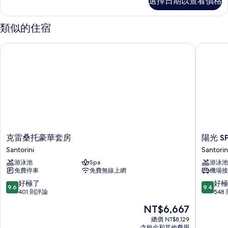
選擇日期以查看價格
級
相
三
片
人
類似的住宿
房
的
克雷桑托豪華套房
陽光 SP
詳
情
克
陽
克雷桑托豪華套房
陽光 S
雷
光
Santorini
Santorin
桑
SPA
游泳池
Spa
游泳池
托
飯
免費停車
免費無線上網
機場接
豪
店
華
Santorin
9.6
9.4
好極了
好極
9.6
9.4
套
分，
分，
401 則評論
548
房
滿
滿
現
NT$6,667
Santorini
分
分
在
10
10
總價 NT$8,129
價
含稅金和其他費用