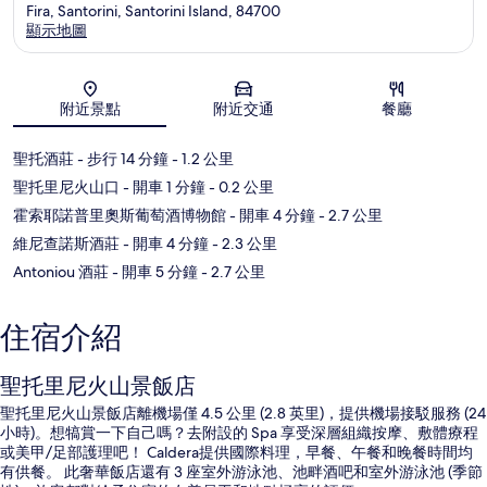
Fira, Santorini, Santorini Island, 84700
顯示地圖
地圖
附近景點
附近交通
餐廳
聖托酒莊
- 步行 14 分鐘
- 1.2 公里
聖托里尼火山口
- 開車 1 分鐘
- 0.2 公里
霍索耶諾普里奧斯葡萄酒博物館
- 開車 4 分鐘
- 2.7 公里
維尼查諾斯酒莊
- 開車 4 分鐘
- 2.3 公里
Antoniou 酒莊
- 開車 5 分鐘
- 2.7 公里
住宿介紹
聖托里尼火山景飯店
聖托里尼火山景飯店離機場僅 4.5 公里 (2.8 英里)，提供機場接駁服務 (24
小時)。想犒賞一下自己嗎？去附設的 Spa 享受深層組織按摩、敷體療程
或美甲/足部護理吧！ Caldera提供國際料理，早餐、午餐和晚餐時間均
有供餐。 此奢華飯店還有 3 座室外游泳池、池畔酒吧和室外游泳池 (季節