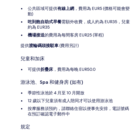
公共區域可提供
有線上網
，費用為 EUR5 (價格可能會變
動)
吃到飽自助式早餐
需額外收費，成人約為 EUR35，兒童
約為 EUR35
機場接送
的費用為每間客房 EUR25 (單程)
提供
渡輪碼頭接駁車
(費用另計)
兒童和加床
可提供
折疊床
，費用為每晚 EUR50.0
游泳池、Spa 和健身房 (如有)
季節性泳池於 4 月至 10 月開放
12 歲以下兒童須有成人陪同才可以使用游泳池
按摩服務須預約，請聯絡住宿以便事先安排，電話號碼
在預訂確認電子郵件中
規定