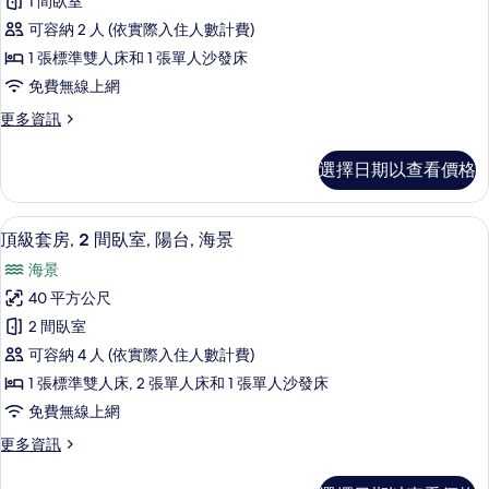
1 間臥室
詳
套
情
可容納 2 人 (依實際入住人數計費)
房,
1 張標準雙人床和 1 張單人沙發床
陽
免費無線上網
台,
更
更多資訊
海
多
景
普
選擇日期以查看價格
通
的
套
所
房,
頂級套房, 2 間臥室, 陽台, 海景 | 客房景
顯
13
陽
頂級套房, 2 間臥室, 陽台, 海景
有
示
台,
相
海景
海
頂
景
片
40 平方公尺
級
的
2 間臥室
詳
套
情
可容納 4 人 (依實際入住人數計費)
房,
1 張標準雙人床, 2 張單人床和 1 張單人沙發床
2
免費無線上網
間
更
更多資訊
臥
多
室,
頂