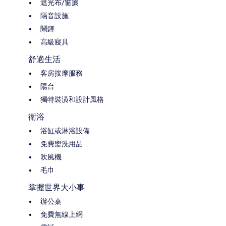
遮光布/窗簾
隔音設施
鬧鐘
高級寢具
舒適生活
客房按摩服務
陽台
獨特裝潢和設計風格
衛浴
浴缸或淋浴設備
免費盥洗用品
吹風機
毛巾
掌握世界大小事
辦公桌
免費無線上網