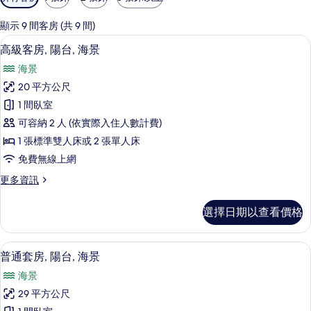
用
的
顯示 9 間客房 (共 9 間)
客
客房景觀
顯
21
高級客房, 陽台, 海景
房
示
篩
海景
高
選
20 平方公尺
級
條
1 間臥室
客
件
可容納 2 人 (依實際入住人數計費)
房,
1 張標準雙人床或 2 張單人床
陽
免費無線上網
台,
更
更多資訊
海
多
景
高
選擇日期以查看價格
級
的
客
所
房,
普通套房, 陽台, 海景 | 客房景觀
顯
24
陽
普通套房, 陽台, 海景
有
示
台,
相
海景
海
普
景
片
29 平方公尺
通
的