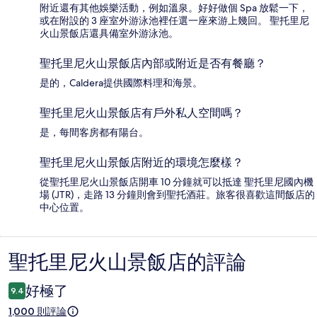
附近還有其他娛樂活動，例如溫泉。好好做個 Spa 放鬆一下，
或在附設的 3 座室外游泳池裡任選一座來游上幾回。 聖托里尼
火山景飯店還具備室外游泳池。
聖托里尼火山景飯店內部或附近是否有餐廳？
是的，Caldera提供國際料理和海景。
聖托里尼火山景飯店有戶外私人空間嗎？
是，每間客房都有陽台。
聖托里尼火山景飯店附近的環境怎麼樣？
從聖托里尼火山景飯店開車 10 分鐘就可以抵達 聖托里尼國內機
場 (JTR)，走路 13 分鐘則會到聖托酒莊。旅客很喜歡這間飯店的
中心位置。
聖托里尼火山景飯店的評論
評
論
好極了
9.4
1,000 則評論