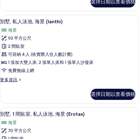
選擇日期以查看價格
級
陽
套
台,
房,
別墅, 私人泳池, 海景 (Ianthi) |
顯
50
2
海
別墅, 私人泳池, 海景 (Ianthi)
示
間
景
海景
臥
別
的
室,
93 平方公尺
墅,
陽
所
2 間臥室
台,
私
有
海
可容納 4 人 (依實際入住人數計費)
人
景
相
1 張加大雙人床, 2 張單人床和 1 張單人沙發床
的
泳
片
免費無線上網
詳
池,
情
更
更多資訊
海
多
景
別
選擇日期以查看價格
墅,
(Ianthi)
私
的
人
高級寢具、迷你吧、客房內保險箱、書
顯
14
泳
所
別墅, 1 間臥室, 私人泳池, 海景 (Erotas)
示
池,
有
海景
海
別
相
景
70 平方公尺
墅,
(Ianthi)
片
1 間臥室