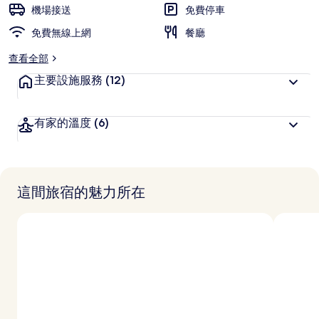
旅
機場接送
免費停車
客
免費無線上網
喜
餐廳
愛
查看全部
主要設施服務
(12)
有家的溫度
(6)
這間旅宿的魅力所在