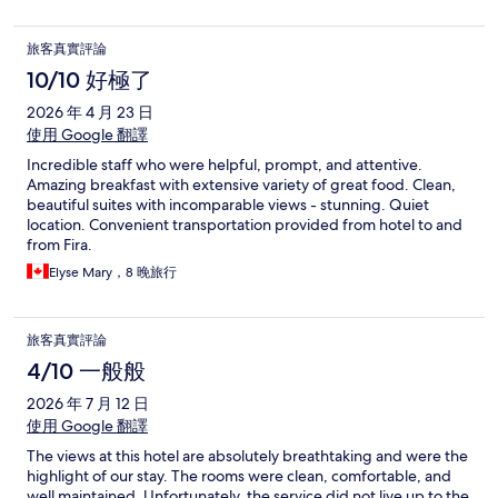
旅客真實評論
10/10 好極了
2026 年 4 月 23 日
使用 Google 翻譯
Incredible staff who were helpful, prompt, and attentive.
Amazing breakfast with extensive variety of great food. Clean,
beautiful suites with incomparable views - stunning. Quiet
location. Convenient transportation provided from hotel to and
from Fira.
Elyse Mary，8 晚旅行
旅客真實評論
4/10 一般般
2026 年 7 月 12 日
使用 Google 翻譯
The views at this hotel are absolutely breathtaking and were the
highlight of our stay. The rooms were clean, comfortable, and
well maintained. Unfortunately, the service did not live up to the