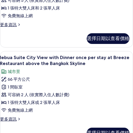
可容納 5 人 (依實際入住人數計費)
2
Bedroom
1 張特大雙人床和 2 張單人床
的
免費無線上網
所
更
更多資訊
多
有
lebua
相
選擇日期以查看價格
Premium
片
Suite
2
1 間臥室、埃及棉床單、高級寢具、客
顯
7
Bedroom
lebua Suite City View with Dinner once per stay at Breeze
示
的
Restaurant above the Bangkok Skyline
詳
lebua
城市景
情
Suite
66 平方公尺
City
1 間臥室
View
可容納 2 人 (依實際入住人數計費)
with
1 張特大雙人床或 2 張單人床
Dinner
once
免費無線上網
per
更
更多資訊
stay
多
lebua
at
選擇日期以查看價格