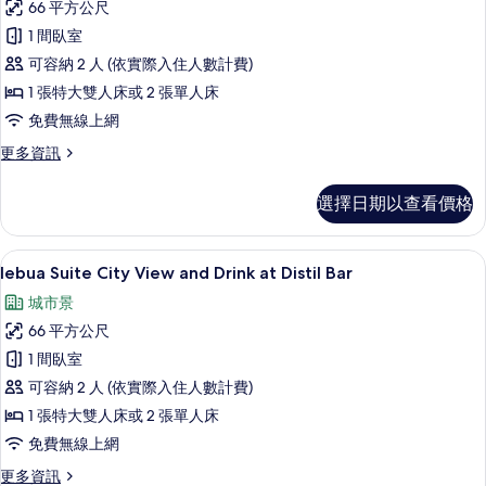
Bangkok
per
66 平方公尺
Suite
stay
Skyline
1 間臥室
at
City
的
Breeze
可容納 2 人 (依實際入住人數計費)
View
所
Restaurant
1 張特大雙人床或 2 張單人床
51st-
above
有
the
52nd
免費無線上網
相
Bangkok
Flr
更
更多資訊
Skyline
片
Dinner
多
的
lebua
once
詳
選擇日期以查看價格
Premium
情
per
Suite
stay
City
1 間臥室、埃及棉床單、高級寢具、客
顯
8
at
View
lebua Suite City View and Drink at Distil Bar
示
51st-
Breeze
城市景
52nd
lebua
Restaurant
Flr
66 平方公尺
Suite
的
Dinner
1 間臥室
City
once
所
per
可容納 2 人 (依實際入住人數計費)
View
有
stay
and
1 張特大雙人床或 2 張單人床
at
相
Drink
免費無線上網
Breeze
片
Restaurant
at
更
更多資訊
的