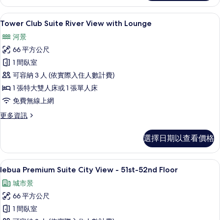
有
Suite
City
相
Tower Club Suite River View with L
顯
13
View
Tower Club Suite River View with Lounge
片
示
with
河景
Lounge
Tower
的
66 平方公尺
Club
詳
1 間臥室
Suite
情
可容納 3 人 (依實際入住人數計費)
River
View
1 張特大雙人床或 1 張單人床
with
免費無線上網
Lounge
更
更多資訊
的
多
Tower
所
選擇日期以查看價格
Club
有
Suite
River
相
1 間臥室、埃及棉床單、高級寢具、客
顯
8
View
lebua Premium Suite City View - 51st-52nd Floor
片
示
with
城市景
Lounge
lebua
的
66 平方公尺
Premium
詳
1 間臥室
Suite
情