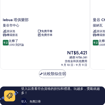
lebua
曼
lebua 塔俱樂部
曼谷 Ch
塔
谷
曼谷市中心
揚納瓦
俱
Chatriu
游泳池
免費早餐
游泳池
樂
Sathon
機場接送
免費停車
機場接
部
飯
曼
店
9.2
9.2
太棒了
太棒
9.2
9.2
谷
揚
分，
分，
1,010 則評論
1,0
市
納
滿
滿
現
NT$5,421
中
瓦
分
分
在
心
10
10
總價 NT$6,381
價
含稅金和其他費用
分，
分，
格
9 月 10 日 - 9 月 11 日
太
太
為
棒
棒
NT$5,421
比較類似住宿
了，
了，
1,010
1,005
則
則
評
評
登入以查看符合資格的折扣和禮遇。玩越多，獎勵就越
論
論
多！
登入
免費註冊