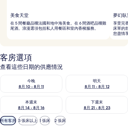
美食天堂
夢幻臥
在 5 間餐廳品嚐法國和地中海美食。在 6 間酒吧品嚐雞
享受完
尾酒。浪漫選項包括私人用餐區和室內香檳服務。
床單的舒
您盡情
客房選項
查看這些日期的供應情況
查看今晚 (8月 10 - 8月 11) 的供應情況
查看明天 (8月 11 - 8月 12) 
今晚
明天
8月 10 - 8月 11
8月 11 - 8月 12
查看本週末 (8月 14 - 8月 16) 的供應情況
查看下週末 (8月 21 - 8月 23
本週末
下週末
8月 14 - 8月 16
8月 21 - 8月 23
可
所有客房
3 張床以上
1 張床
2 張床
用