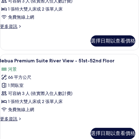
可容納 3 人 (依實際入住人數計費)
City
View
1 張特大雙人床或 2 張單人床
-
免費無線上網
51st-
更
更多資訊
52nd
多
Floor
lebua
選擇日期以查看價格
Premium
的
Suite
所
City
陽台景觀
顯
10
View
lebua Premium Suite River View - 51st-52nd Floor
有
示
-
相
河景
51st-
lebua
52nd
片
66 平方公尺
Premium
Floor
1 間臥室
Suite
的
詳
可容納 3 人 (依實際入住人數計費)
River
情
View
1 張特大雙人床或 2 張單人床
-
免費無線上網
51st-
更
更多資訊
52nd
多
Floor
lebua
選擇日期以查看價格
Premium
的