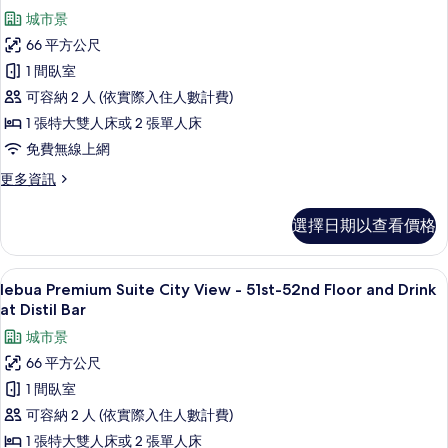
once
lebua
城市景
有
per
Premium
stay
66 平方公尺
相
Suite
at
1 間臥室
片
Sirocco
City
Restaurant
可容納 2 人 (依實際入住人數計費)
View
的
1 張特大雙人床或 2 張單人床
51st-
詳
情
52nd
免費無線上網
Flr
更
更多資訊
Dinner
多
lebua
once
選擇日期以查看價格
Premium
per
Suite
stay
City
1 間臥室、埃及棉床單、高級寢具、客
顯
9
at
View
lebua Premium Suite City View - 51st-52nd Floor and Drink
示
51st-
Sirocco
at Distil Bar
52nd
lebua
Restaurant
城市景
Flr
Premium
的
Dinner
66 平方公尺
Suite
once
所
1 間臥室
per
City
有
stay
可容納 2 人 (依實際入住人數計費)
View
at
相
1 張特大雙人床或 2 張單人床
-
Sirocco