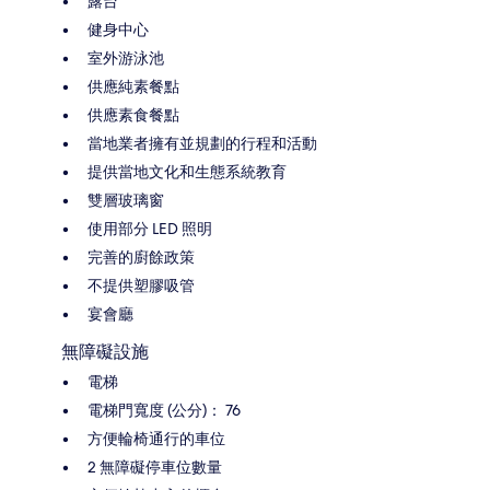
露台
健身中心
室外游泳池
供應純素餐點
供應素食餐點
當地業者擁有並規劃的行程和活動
提供當地文化和生態系統教育
雙層玻璃窗
使用部分 LED 照明
完善的廚餘政策
不提供塑膠吸管
宴會廳
無障礙設施
電梯
電梯門寬度 (公分)： 76
方便輪椅通行的車位
2 無障礙停車位數量