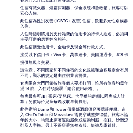
住宿有滅火器、煙霧探測器、保全系統和急救箱，旅客可以
安心入住。
此住宿為性別友善 (LGBTQ+ 友善) 住宿，歡迎多元性別族群
入住。
入住時指明將用於支付雜費的信用卡的持卡人姓名，必須與
主要訂房的房客姓名相符。
此住宿接受信用卡、金融卡及現金等付款方式。
接受以下信用卡：Visa 卡、萬事達卡、美國運通卡、JCB 卡
提供無現金交易。
請注意，不同國家和不同住宿的文化規範和旅客規定會有所
不同，顯示的規定是由住宿業者提供。
套房陽台大門門鎖按旅客個人要求打開，惟所有旅客均需年
滿 14 歲。入住時須簽署「陽台使用表格」。
每房最多可加 1 張床/嬰兒床。含早餐的房價以同房成人計
算；另依每位兒童每晚收取早餐費用。
此住宿的 Dome 和 Tower 俱樂部酒廊須穿著端莊便服。進
入 Chef's Table 和 Mezzaluna 需要穿戴整齊得體。旅客不論
年齡大小，均禁止穿著運動服飾或運動制服、拖鞋、沙灘涼
鞋及人字拖。男士不得穿著無袖衣服、短褲及露趾鞋。