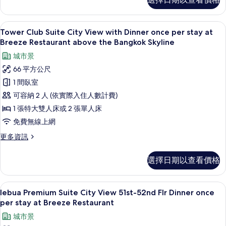
Suite
Breeze
City
Restaurant
View
Tower Club Suite City View with
顯
10
above
with
Tower Club Suite City View with Dinner once per stay at
示
Dinner
the
Breeze Restaurant above the Bangkok Skyline
once
Tower
Bangkok
城市景
per
Club
Skyline
stay
66 平方公尺
Suite
at
的
1 間臥室
Breeze
City
所
Restaurant
可容納 2 人 (依實際入住人數計費)
View
above
有
1 張特大雙人床或 2 張單人床
with
the
相
Bangkok
Dinner
免費無線上網
片
Skyline
once
更
更多資訊
的
per
多
詳
Tower
stay
情
選擇日期以查看價格
Club
at
Suite
Breeze
City
1 間臥室、埃及棉床單、高級寢具、客
顯
9
Restaurant
View
lebua Premium Suite City View 51st-52nd Flr Dinner once
示
with
above
per stay at Breeze Restaurant
Dinner
lebua
the
城市景
once
Premium