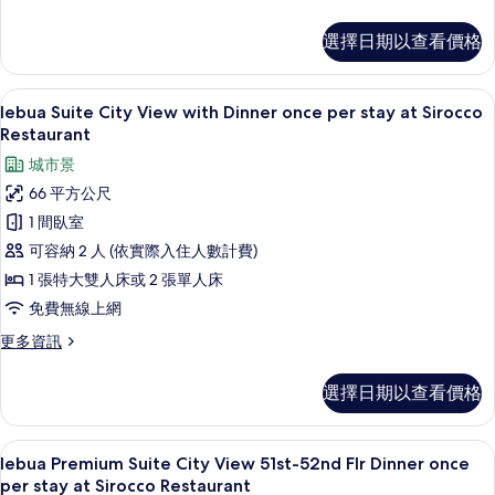
Distil
多
詳
Bar
lebua
情
選擇日期以查看價格
Suite
的
City
所
View
1 間臥室、埃及棉床單、高級寢具、客
顯
7
and
lebua Suite City View with Dinner once per stay at Sirocco
有
示
Drink
Restaurant
相
at
lebua
城市景
Distil
片
Suite
Bar
66 平方公尺
City
的
1 間臥室
詳
View
情
可容納 2 人 (依實際入住人數計費)
with
1 張特大雙人床或 2 張單人床
Dinner
once
免費無線上網
per
更
更多資訊
stay
多
lebua
at
選擇日期以查看價格
Suite
Sirocco
City
Restaurant
View
1 間臥室、埃及棉床單、高級寢具、客
顯
8
with
的
lebua Premium Suite City View 51st-52nd Flr Dinner once
示
Dinner
per stay at Sirocco Restaurant
所