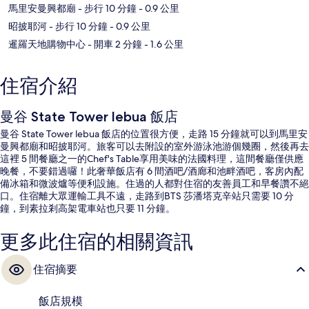
馬里安曼興都廟
- 步行 10 分鐘
- 0.9 公里
昭披耶河
- 步行 10 分鐘
- 0.9 公里
暹羅天地購物中心
- 開車 2 分鐘
- 1.6 公里
住宿介紹
曼谷 State Tower lebua 飯店
曼谷 State Tower lebua 飯店的位置很方便，走路 15 分鐘就可以到馬里安
曼興都廟和昭披耶河。旅客可以去附設的室外游泳池游個幾圈，然後再去
這裡 5 間餐廳之一的Chef's Table享用美味的法國料理，這間餐廳僅供應
晚餐，不要錯過囉！此奢華飯店有 6 間酒吧/酒廊和池畔酒吧，客房內配
備冰箱和微波爐等便利設施。住過的人都對住宿的友善員工和早餐讚不絕
口。住宿離大眾運輸工具不遠，走路到BTS 莎潘塔克辛站只需要 10 分
鐘，到素拉剎高架電車站也只要 11 分鐘。
更多此住宿的相關資訊
住宿摘要
飯店規模