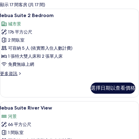
的
顯示 17 間客房 (共 17 間)
客
lebua Suite 2 Bedroom | 起居
顯
10
lebua Suite 2 Bedroom
房
示
篩
城市景
lebua
選
176 平方公尺
Suite
條
2 間臥室
2
件
可容納 5 人 (依實際入住人數計費)
Bedroom
的
1 張特大雙人床和 2 張單人床
所
免費無線上網
有
更
更多資訊
多
相
lebua
選擇日期以查看價格
片
Suite
2
Bedroom
1 間臥室、埃及棉床單、高級寢具、客
顯
7
的
lebua Suite River View
示
詳
河景
情
lebua
66 平方公尺
Suite
1 間臥室
River