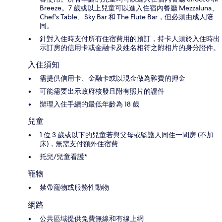
Breeze。7 歲或以上兒童可以進入住宿內餐廳 Mezzaluna、
Chef's Table、Sky Bar 和 The Flute Bar，但必須由成人陪
同。
針對入住時支付所有住宿費用的預訂，持卡人須於入住時出
示訂房的信用卡或金融卡及姓名相符之附相片的身分證件。
入住須知
需提供信用卡、金融卡或以現金做為雜費的押金
可能需要出示政府核發且附有照片的證件
辦理入住手續的最低年齡為 18 歲
兒童
1 位 3 歲或以下的兒童若與父母或監護人同住一間房 (不加
床)，無需支付額外住宿費
托兒/兒童看護*
寵物
禁帶寵物或服務性動物
網路
公共區域提供免費無線和有線上網