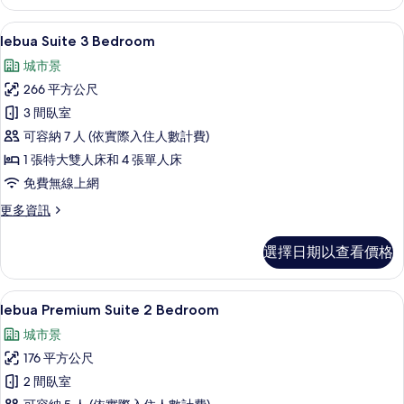
Suite
所
River
lebua Suite 3 Bedroom | 起居
顯
10
View
lebua Suite 3 Bedroom
有
示
-
相
城市景
51st-
lebua
52nd
片
266 平方公尺
Suite
Floor
3 間臥室
3
的
詳
可容納 7 人 (依實際入住人數計費)
Bedroom
情
的
1 張特大雙人床和 4 張單人床
所
免費無線上網
有
更
更多資訊
多
相
lebua
選擇日期以查看價格
片
Suite
3
Bedroom
lebua Premium S
顯
10
的
lebua Premium Suite 2 Bedroom
示
詳
城市景
情
lebua
176 平方公尺
Premium
2 間臥室
Suite