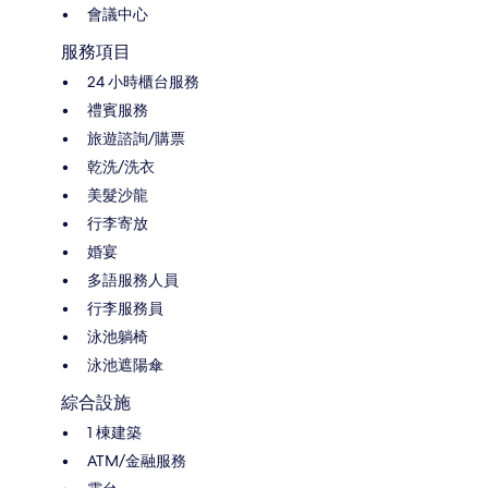
會議中心
服務項目
24 小時櫃台服務
禮賓服務
旅遊諮詢/購票
乾洗/洗衣
美髮沙龍
行李寄放
婚宴
多語服務人員
行李服務員
泳池躺椅
泳池遮陽傘
綜合設施
1 棟建築
ATM/金融服務