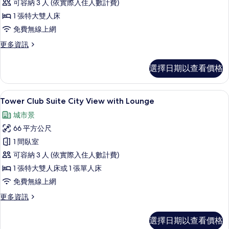
可容納 3 人 (依實際入住人數計費)
View
的
1 張特大雙人床
所
免費無線上網
有
更
更多資訊
多
相
lebua
選擇日期以查看價格
片
Suite
River
View
1 間臥室、埃及棉床單、高級寢具、客
顯
13
的
Tower Club Suite City View with Lounge
示
詳
城市景
情
Tower
66 平方公尺
Club
1 間臥室
Suite
可容納 3 人 (依實際入住人數計費)
City
View
1 張特大雙人床或 1 張單人床
with
免費無線上網
Lounge
更
更多資訊
的
多
Tower
所
選擇日期以查看價格
Club