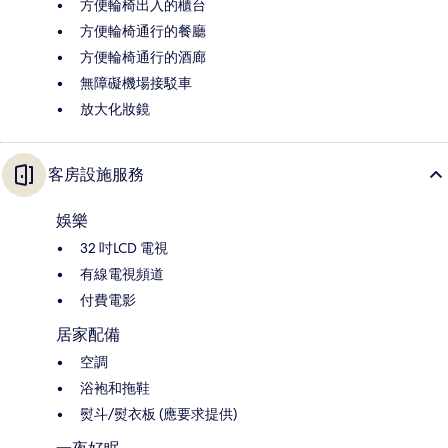
方便輪椅出入的櫃台
方便輪椅通行的餐廳
方便輪椅通行的酒廊
無障礙機場接駁車
放大化妝鏡
客房設施服務
娛樂
32 吋LCD 電視
有線電視頻道
付費電影
居家配備
空調
浴袍和拖鞋
熨斗/熨衣板 (應要求提供)