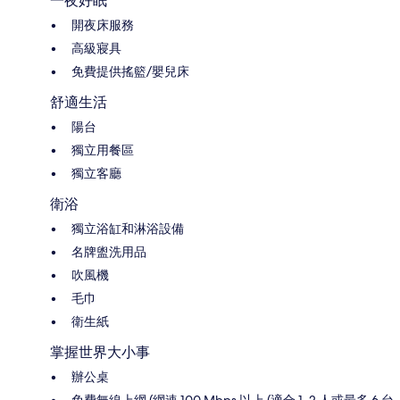
一夜好眠
開夜床服務
高級寢具
免費提供搖籃/嬰兒床
舒適生活
陽台
獨立用餐區
獨立客廳
衛浴
獨立浴缸和淋浴設備
名牌盥洗用品
吹風機
毛巾
衛生紙
掌握世界大小事
辦公桌
免費無線上網 (網速 100 Mbps 以上 (適合 1–2 人或最多 6 台