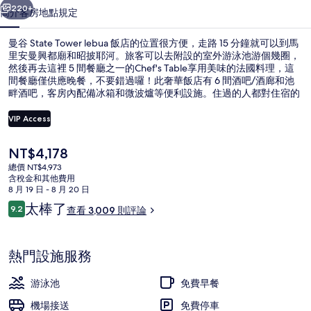
的
220+
簡介
客房
地點
規定
相
片
曼谷 State Tower lebua 飯店的位置很方便，走路 15 分鐘就可以到馬
里安曼興都廟和昭披耶河。旅客可以去附設的室外游泳池游個幾圈，
集
然後再去這裡 5 間餐廳之一的Chef's Table享用美味的法國料理，這
間餐廳僅供應晚餐，不要錯過囉！此奢華飯店有 6 間酒吧/酒廊和池
畔酒吧，客房內配備冰箱和微波爐等便利設施。住過的人都對住宿的
友善員工和早餐讚不絕口。住宿離大眾運輸工具不遠，走路到BTS 莎
潘塔克辛站只需要 10 分鐘，到素拉剎高架電車站也只要 11 分鐘。
VIP Access
目
NT$4,178
外觀
前
總價 NT$4,973
的
含稅金和其他費用
價
8 月 19 日 - 8 月 20 日
格
評
太棒了
9.2
查看 3,009 則評論
是
9.2 分，滿分 10 分，
論
NT$4,178
熱門設施服務
游泳池
免費早餐
機場接送
免費停車