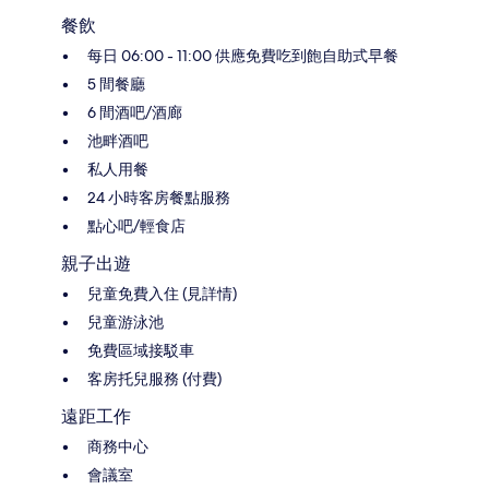
餐飲
每日 06:00 - 11:00 供應免費吃到飽自助式早餐
5 間餐廳
6 間酒吧/酒廊
池畔酒吧
私人用餐
24 小時客房餐點服務
點心吧/輕食店
親子出遊
兒童免費入住 (見詳情)
兒童游泳池
免費區域接駁車
客房托兒服務 (付費)
遠距工作
商務中心
會議室