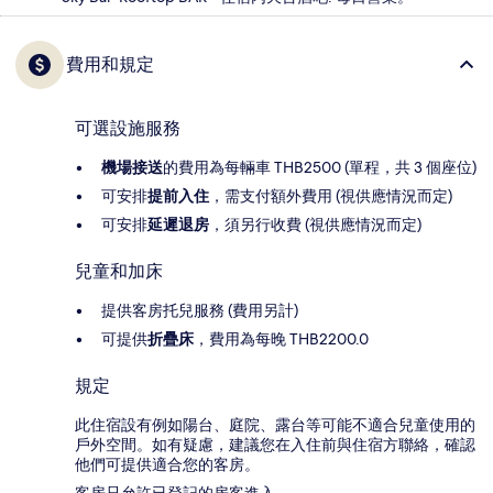
費用和規定
可選設施服務
機場接送
的費用為每輛車 THB2500 (單程，共 3 個座位)
可安排
提前入住
，需支付額外費用 (視供應情況而定)
可安排
延遲退房
，須另行收費 (視供應情況而定)
兒童和加床
提供客房托兒服務 (費用另計)
可提供
折疊床
，費用為每晚 THB2200.0
規定
此住宿設有例如陽台、庭院、露台等可能不適合兒童使用的
戶外空間。如有疑慮，建議您在入住前與住宿方聯絡，確認
他們可提供適合您的客房。
客房只允許已登記的房客進入。