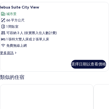
at
City
1 間臥室、埃及棉床單、高級寢具、客
顯
7
Sky
View
lebua Suite City View
示
-
Bar
城市景
51st-
lebua
的
52nd
66 平方公尺
Suite
Floor
所
1 間臥室
City
with
有
Drink
可容納 3 人 (依實際入住人數計費)
View
相
at
的
1 張特大雙人床或 2 張單人床
Sky
片
所
免費無線上網
Bar
的
有
更
更多資訊
詳
多
相
情
lebua
選擇日期以查看價格
片
Suite
City
View
類似的住宿
的
詳
lebua 塔俱樂部
曼谷 Chat
情