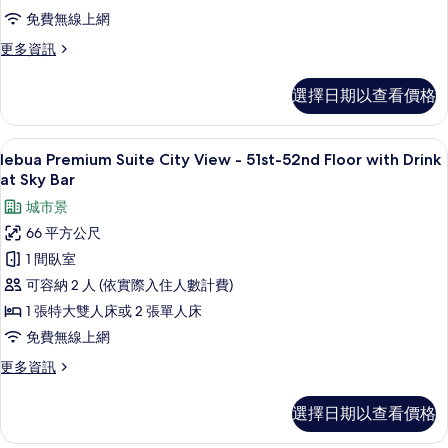
片
Restaurant
51st-
免費無線上網
的
52nd
更
更多資訊
詳
Floor
多
情
lebua
and
選擇日期以查看價格
Premium
Drink
Suite
at
City
1 間臥室、埃及棉床單、高級寢具、客
顯
9
Distil
View
lebua Premium Suite City View - 51st-52nd Floor with Drink
示
-
Bar
at Sky Bar
51st-
lebua
的
城市景
52nd
Premium
Floor
所
66 平方公尺
Suite
and
有
1 間臥室
Drink
City
相
at
可容納 2 人 (依實際入住人數計費)
View
Distil
片
1 張特大雙人床或 2 張單人床
-
Bar
的
51st-
免費無線上網
詳
52nd
更
更多資訊
情
Floor
多
lebua
with
選擇日期以查看價格
Premium
Drink
Suite