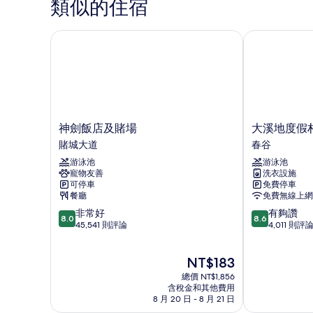
類似的住宿
人
房,
床,
1
張
神劍飯店及賭場
大溪地度假村
簡
特
易
大
雙
廚
人
房
床,
簡
的
易
神
大
神劍飯店及賭場
大溪地度假
所
廚
劍
溪
賭城大道
春谷
有
房
飯
地
的
游泳池
游泳池
店
度
相
詳
寵物友善
洗衣設施
及
假
片
情
可停車
免費停車
賭
村
餐廳
免費無線上網
場
春
8.0
8.6
非常好
有夠讚
賭
谷
8.0
8.6
分，
分，
45,541 則評論
4,011 則評
城
滿
滿
大
分
分
道
現
NT$183
10
10
在
分，
分，
總價 NT$1,856
價
非
有
含稅金和其他費用
格
8 月 20 日 - 8 月 21 日
常
夠
為