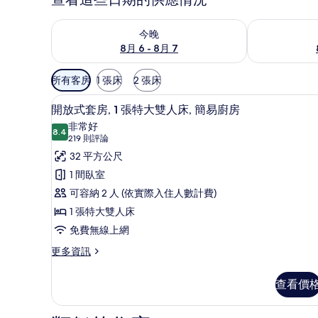
查看今晚 (8月 6 - 8月 7) 的供應情況
查看明天 (8月 
今晚
8月 6 - 8月 7
可
所有客房
1 張床
2 張床
用
客房內保險箱、遮光布/窗簾、
顯
的
6
開放式套房, 1 張特大雙人床, 簡易廚房
示
客
非常好
8.4
房
8.4 分，滿分 10 分
開
(219
219 則評論
篩
則
放
32 平方公尺
選
評
式
1 間臥室
條
論)
套
可容納 2 人 (依實際入住人數計費)
件
房,
1 張特大雙人床
1
免費無線上網
張
更
更多資訊
多
特
開
大
查看價
放
雙
式
套