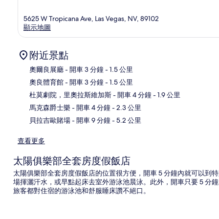
5625 W Tropicana Ave, Las Vegas, NV, 89102
顯示地圖
附近景點
奧爾良展廳
- 開車 3 分鐘
- 1.5 公里
奧良體育館
- 開車 3 分鐘
- 1.5 公里
地
杜莫劇院，里奧拉斯維加斯
- 開車 4 分鐘
- 1.9 公里
馬克森爵士樂
- 開車 4 分鐘
- 2.3 公里
貝拉吉歐賭場
- 開車 9 分鐘
- 5.2 公里
查看更多
太陽俱樂部全套房度假飯店
太陽俱樂部全套房度假飯店的位置很方便，開車 5 分鐘內就可以到
場揮灑汗水，或早點起床去室外游泳池晨泳。此外，開車只要 5 分
旅客都對住宿的游泳池和舒服睡床讚不絕口。