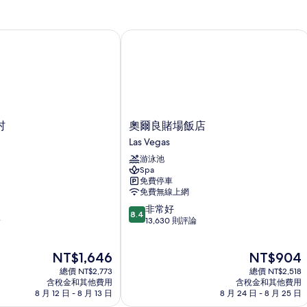
有
室,
室,
廚
廚
相
房
房
奧爾良賭場飯店
片
的
的
詳
詳
情
情
奧
村
奧爾良賭場飯店
爾
Las Vegas
良
游泳池
賭
Spa
場
免費停車
飯
免費無線上網
店
8.4
非常好
Las
8.4
分，
論
13,630 則評論
Vegas
滿
分
現
現
NT$1,646
NT$904
10
在
在
分，
總價 NT$2,773
總價 NT$2,518
價
價
非
含稅金和其他費用
含稅金和其他費用
格
格
8 月 12 日 - 8 月 13 日
8 月 24 日 - 8 月 25 日
常
為
為