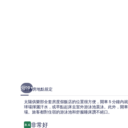
全
套
房
度
假
飯
店
的
相
片
19+
簡介
客房
地點
規定
集
太陽俱樂部全套房度假飯店的位置很方便，開車 5 分鐘
球場揮灑汗水，或早點起床去室外游泳池晨泳。此外，開車
場。旅客都對住宿的游泳池和舒服睡床讚不絕口。
評
非常好
8.4
8.4 分，滿分 10 分，