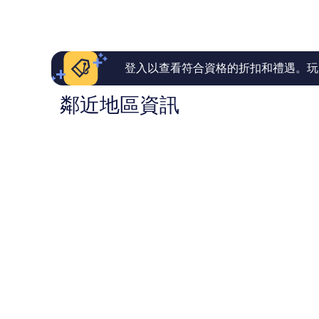
好，
讚，
NT$183
45,541
4,011
則
則
評
評
論
論
登入以查看符合資格的折扣和禮遇。玩
鄰近地區資訊