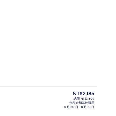
客房內保險箱、遮光布/窗簾、熨斗/
目
NT$2,185
前
總價 NT$3,309
的
含稅金和其他費用
外觀
價
8 月 30 日 - 8 月 31 日
格
是