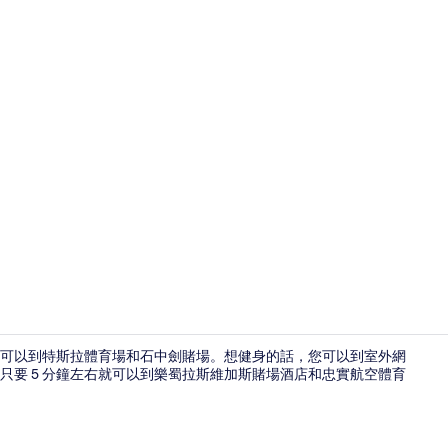
住宿影片
內就可以到特斯拉體育場和石中劍賭場。想健身的話，您可以到室外網
只要 5 分鐘左右就可以到樂蜀拉斯維加斯賭場酒店和忠實航空體育
入口