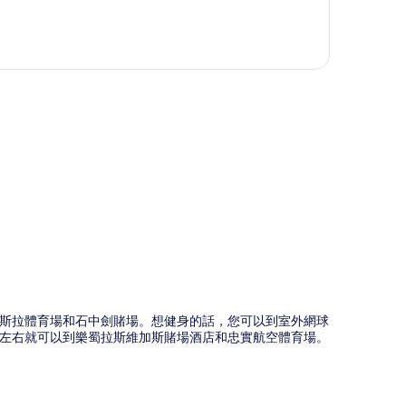
圖
特斯拉體育場和石中劍賭場。想健身的話，您可以到室外網球
鐘左右就可以到樂蜀拉斯維加斯賭場酒店和忠實航空體育場。