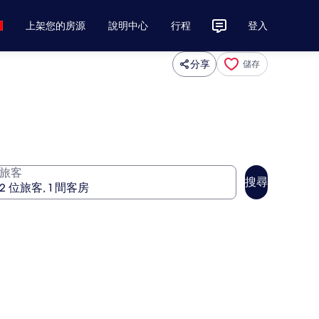
上架您的房源
說明中心
行程
登入
分享
儲存
旅客
搜尋