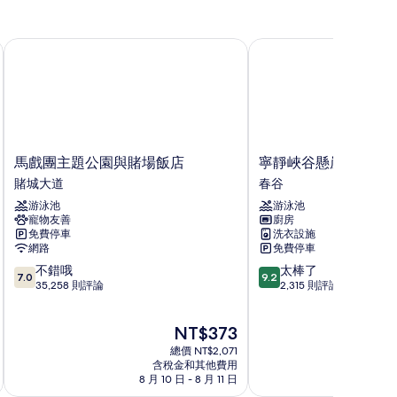
有
相
馬戲團主題公園與賭場飯店
寧靜峽谷懸崖飯店
片
馬
寧
馬戲團主題公園與賭場飯店
寧靜峽谷懸崖飯店
戲
靜
賭城大道
春谷
團
峽
游泳池
游泳池
主
谷
寵物友善
廚房
題
懸
免費停車
洗衣設施
公
崖
網路
免費停車
園
飯
7.0
9.2
不錯哦
太棒了
與
店
7.0
9.2
分，
分，
35,258 則評論
2,315 則評論
賭
春
滿
滿
場
谷
分
分
飯
現
NT$373
10
10
店
在
分，
分，
賭
總價 NT$2,071
價
不
太
含稅金和其他費用
城
格
8 月 10 日 - 8 月 11 日
8 月
錯
棒
大
為