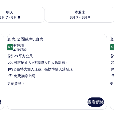
7 - 8月 8) 的供應情況
查看本週末 (8月 7 - 8月 9) 的供應情況
明天
本週末
8月 7 - 8月 8
8月 7 - 8月 9
熨斗/熨衣板、免費無線上網
客房內保險箱、遮光布/窗簾、熨斗/熨
顯
5
套房, 2 間臥室, 廚房
套
示
有夠讚
8.8
8.
8.8 分，滿分 10 分
套
(27
27 則評論
則
房,
98 平方公尺
房
評
2
1
可容納 6 人 (依實際入住人數計費)
論)
間
2 張特大雙人床或 1 張標準雙人沙發床
臥
免費無線上網
室,
室
更
更
更多資訊
更
多
多
廚
套
套
房
房,
房,
的
2
1
格
查看價格
間
間
所
臥
臥