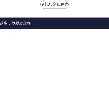
好，
NT$1,646
NT$904
比較類似住宿
13,630
則
評
論
越多，獎勵就越多！