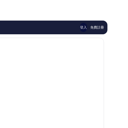
哦，
了，
道
NT$373
35,258
2,315
則
則
評
評
論
論
登入
免費註冊