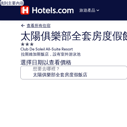
跳到主要內容
旅遊產品
查看所有住宿
太陽俱樂部全套房度假
3.0
Club De Soleil All-Suite Resort
星
拉斯維加斯飯店，設有室外游泳池
級
選擇日期以查看價格
住
想要去哪裡？
宿
太
陽
俱
樂
部