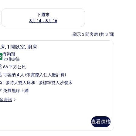
查看下週末 (8月 14 - 8月 16) 的供應情況
下週末
8月 14 - 8月 16
顯示 3 間客房 (共 3 間)
衣板、免費無線上網
40-吋平面電視、數位頻道、電視
顯
6
房, 1 間臥室, 廚房
示
有夠讚
6
8.6 分，滿分 10 分
套
(123
123 則評論
則
,
66 平方公尺
評
可容納 4 人 (依實際入住人數計費)
論)
間
1 張特大雙人床和 1 張標準雙人沙發床
臥
免費無線上網
,
多資訊
廚
房
的
查看價格
所