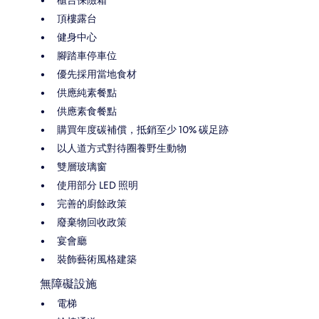
櫃台保險箱
頂樓露台
健身中心
腳踏車停車位
優先採用當地食材
供應純素餐點
供應素食餐點
購買年度碳補償，抵銷至少 10% 碳足跡
以人道方式對待圈養野生動物
雙層玻璃窗
使用部分 LED 照明
完善的廚餘政策
廢棄物回收政策
宴會廳
裝飾藝術風格建築
無障礙設施
電梯