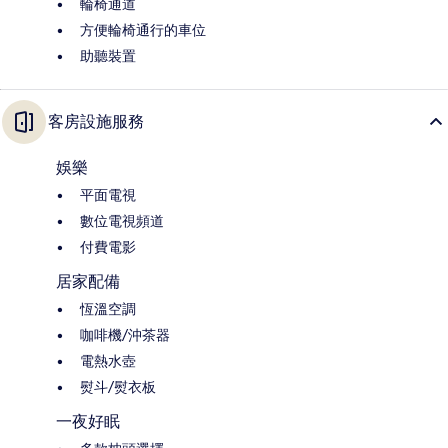
輪椅通道
方便輪椅通行的車位
助聽裝置
客房設施服務
娛樂
平面電視
數位電視頻道
付費電影
居家配備
恆溫空調
咖啡機/沖茶器
電熱水壺
熨斗/熨衣板
一夜好眠