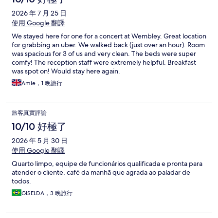
2026 年 7 月 25 日
使用 Google 翻譯
We stayed here for one for a concert at Wembley. Great location
for grabbing an uber. We walked back (just over an hour). Room
was spacious for 3 of us and very clean. The beds were super
comfy! The reception staff were extremely helpful. Breakfast
was spot on! Would stay here again.
Amie，1 晚旅行
旅客真實評論
10/10 好極了
2026 年 5 月 30 日
使用 Google 翻譯
Quarto limpo, equipe de funcionários qualificada e pronta para
atender o cliente, café da manhã que agrada ao paladar de
todos.
GISELDA，3 晚旅行