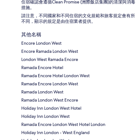
住宿確認會遵循Clean Promise (洲際飯店集團)的清潔與消毒
措施。
請注意，不同國家和不同住宿的文化規範和旅客規定會有所
不同，顯示的規定是由住宿業者提供。
其他名稱
Encore London West
Encore Ramada London West
London West Ramada Encore
Ramada Encore Hotel
Ramada Encore Hotel London West
Ramada Encore London West
Ramada London West
Ramada London West Encore
Holiday Inn London West Hotel
Holiday Inn London West
Ramada Encore London West Hotel London
Holiday Inn London - West England