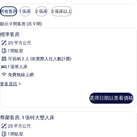
可
所有客房
1 張床
2 張床
3 張床以上
用
的
顯示 9 間客房 (共 9 間)
客
客房設施服務
顯
5
標準客房
房
示
篩
20 平方公尺
標
選
1 間臥室
準
條
可容納 2 人 (依實際入住人數計費)
客
件
1 張單人床
房
免費無線上網
的
更
更多資訊
所
多
有
標
選擇日期以查看價格
準
相
客
片
房
客房內保險箱、書桌、筆電工作空間、
顯
6
的
尊榮客房, 1 張特大雙人床
示
詳
25 平方公尺
情
尊
1 間臥室