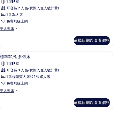
有
人
1 間臥室
榮
床
相
可容納 2 人 (依實際入住人數計費)
的
客
片
詳
1 張單人床
房
情
免費無線上網
的
更
更多資訊
所
多
有
尊
選擇日期以查看價格
榮
相
客
片
房
標準客房, 多張床 | 客房內保險箱、
顯
3
的
標準客房, 多張床
示
詳
1 間臥室
情
標
可容納 3 人 (依實際入住人數計費)
準
1 張標準雙人床和 1 張單人床
客
免費無線上網
房,
更
更多資訊
多
多
張
標
選擇日期以查看價格
準
床
客