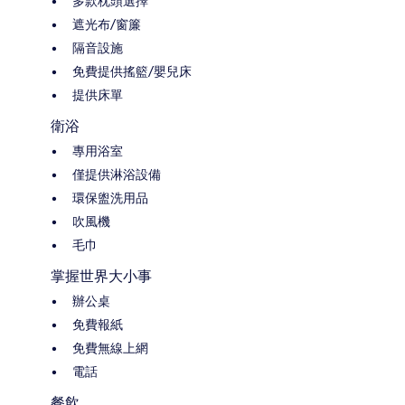
多款枕頭選擇
遮光布/窗簾
隔音設施
免費提供搖籃/嬰兒床
提供床單
衛浴
專用浴室
僅提供淋浴設備
環保盥洗用品
吹風機
毛巾
掌握世界大小事
辦公桌
免費報紙
免費無線上網
電話
餐飲