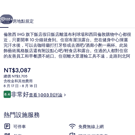
飯
一個
下一個
店
105+
簡介
客房
地點
規定
假
倫敦西 IHG 旗下飯店假日飯店離溫布利球場和西田倫敦購物中心都很
日
近，只要開車 10 分鐘就會到。住宿有屋頂露台。您在健身中心揮灑
飯
完汗水後，可以去咖啡廳打打牙祭或去酒吧/酒廊小酌一兩杯。此裝
飾藝術風格飯店還有附設點心吧/輕食店和露台。住過的人都對住宿
店
的友善員工和早餐讚不絕口。住宿離大眾運輸工具不遠，走路到北阿
克頓地鐵站只要 5 分鐘。
的
目
NT$3,087
相
前
總價 NT$3,705
的
含稅金和其他費用
片
外觀
價
8 月 17 日 - 8 月 18 日
格
評
集
非常好
8.4
查看 1,003 則評論
是
8.4 分，滿分 10 分，
論
NT$3,087
熱門設施服務
可停車
免費無線上網