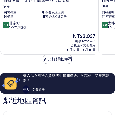
倫敦伊靈 IHG 旗下飯店皇冠假日飯店
倫敦皇
敦
敦
伊令
伊令
伊
皇
可停車
免費無線上網
免費早
靈
家
餐廳
可提供相連客房
可停車
IHG
公
旗
園
8.4
9.0
非常好
太棒
8.4
9.0
下
希
分，
分，
1,007 則評論
1,01
飯
爾
滿
滿
現
NT$3,037
店
頓
分
分
在
皇
歡
10
10
總價 NT$3,644
價
冠
含稅金和其他費用
朋
分，
分，
格
8 月 17 日 - 8 月 18 日
假
飯
非
太
為
日
店
常
棒
NT$3,037
比較類似住宿
飯
伊
好，
了，
店
令
1,007
1,011
伊
則
則
令
評
評
登入以查看符合資格的折扣和禮遇。玩越多，獎勵就越
論
論
多！
登入
免費註冊
鄰近地區資訊