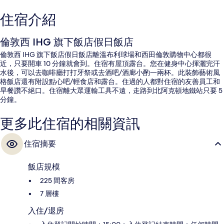
住宿介紹
倫敦西 IHG 旗下飯店假日飯店
倫敦西 IHG 旗下飯店假日飯店離溫布利球場和西田倫敦購物中心都很
近，只要開車 10 分鐘就會到。住宿有屋頂露台。您在健身中心揮灑完汗
水後，可以去咖啡廳打打牙祭或去酒吧/酒廊小酌一兩杯。此裝飾藝術風
格飯店還有附設點心吧/輕食店和露台。住過的人都對住宿的友善員工和
早餐讚不絕口。住宿離大眾運輸工具不遠，走路到北阿克頓地鐵站只要 5
分鐘。
更多此住宿的相關資訊
住宿摘要
飯店規模
225 間客房
7 層樓
入住/退房