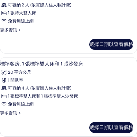
榮
可容納 2 人 (依實際入住人數計費)
客
1 張特大雙人床
房,
免費無線上網
1
更
更多資訊
張
多
特
尊
選擇日期以查看價格
榮
大
客
雙
房,
標準客房, 1 張標準雙人床和 1 張沙
顯
7
1
人
標準客房, 1 張標準雙人床和 1 張沙發床
示
張
床
20 平方公尺
特
標
的
大
1 間臥室
準
雙
所
可容納 4 人 (依實際入住人數計費)
人
客
有
床
1 張標準雙人床和 1 張標準雙人沙發床
房,
的
相
免費無線上網
詳
1
片
情
更
更多資訊
張
多
標
標
選擇日期以查看價格
準
準
客