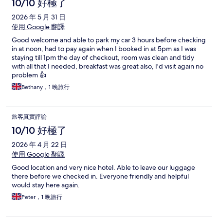
10/10 好極了
2026 年 5 月 31 日
使用 Google 翻譯
Good welcome and able to park my car 3 hours before checking
in at noon, had to pay again when I booked in at 5pm as I was
staying till 1pm the day of checkout, room was clean and tidy
with all that I needed, breakfast was great also, I'd visit again no
problem 👍
Bethany，1 晚旅行
旅客真實評論
10/10 好極了
2026 年 4 月 22 日
使用 Google 翻譯
Good location and very nice hotel. Able to leave our luggage
there before we checked in. Everyone friendly and helpful
would stay here again.
Peter，1 晚旅行