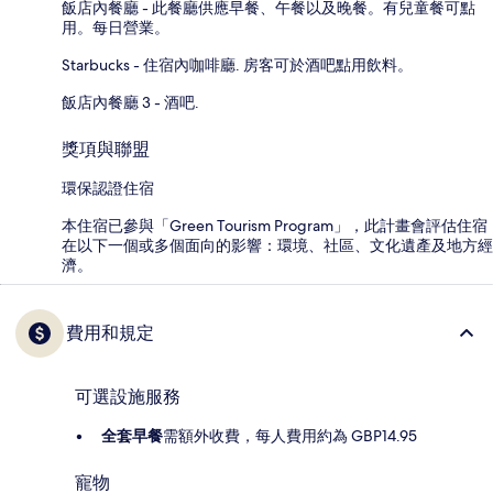
飯店內餐廳 - 此餐廳供應早餐、午餐以及晚餐。有兒童餐可點
用。每日營業。
Starbucks - 住宿內咖啡廳. 房客可於酒吧點用飲料。
飯店內餐廳 3 - 酒吧.
獎項與聯盟
環保認證住宿
本住宿已參與「Green Tourism Program」，此計畫會評估住宿
在以下一個或多個面向的影響：環境、社區、文化遺產及地方經
濟。
費用和規定
可選設施服務
全套早餐
需額外收費，每人費用約為 GBP14.95
寵物