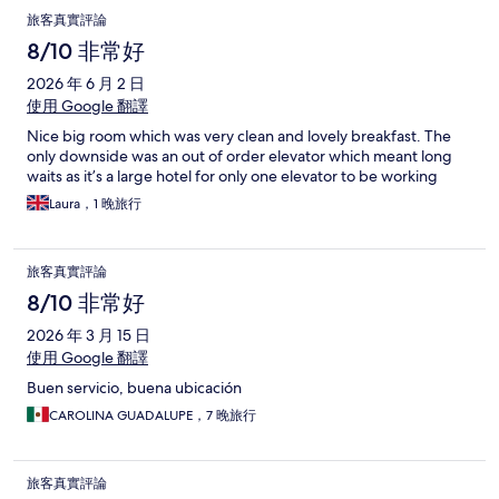
旅客真實評論
8/10 非常好
2026 年 6 月 2 日
使用 Google 翻譯
Nice big room which was very clean and lovely breakfast. The
only downside was an out of order elevator which meant long
waits as it’s a large hotel for only one elevator to be working
Laura，1 晚旅行
旅客真實評論
8/10 非常好
2026 年 3 月 15 日
使用 Google 翻譯
Buen servicio, buena ubicación
CAROLINA GUADALUPE，7 晚旅行
旅客真實評論