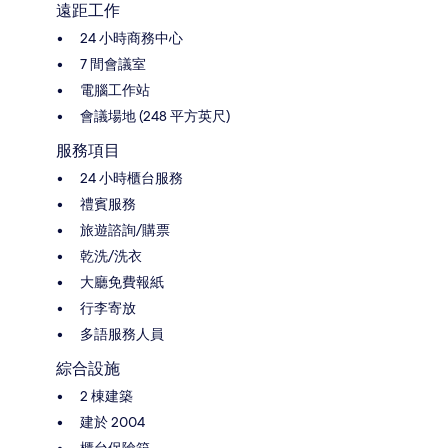
遠距工作
24 小時商務中心
7 間會議室
電腦工作站
會議場地 (248 平方英尺)
服務項目
24 小時櫃台服務
禮賓服務
旅遊諮詢/購票
乾洗/洗衣
大廳免費報紙
行李寄放
多語服務人員
綜合設施
2 棟建築
建於 2004