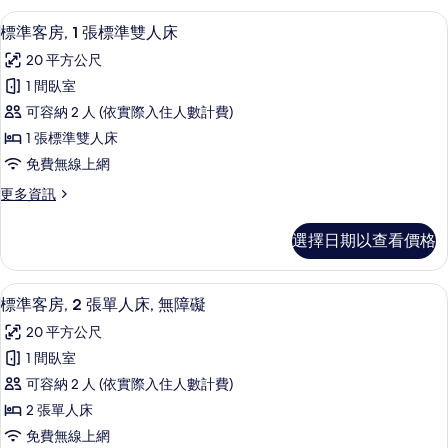
雙
房,
標準客房, 1 張標準雙人床 | 客房內
顯
11
1
人
標準客房, 1 張標準雙人床
示
張
床
20 平方公尺
標
標
和
準
1 間臥室
準
雙
1
可容納 2 人 (依實際入住人數計費)
人
客
張
床
1 張標準雙人床
房,
和
沙
免費無線上網
1
1
發
張
更
更多資訊
張
沙
床
多
標
發
標
的
選擇日期以查看價格
床
準
準
所
的
客
雙
詳
房,
有
客房內保險箱、書桌、筆電工作空間、
顯
情
5
1
人
標準客房, 2 張單人床, 無障礙
相
示
張
床
20 平方公尺
標
片
標
的
準
1 間臥室
準
雙
所
可容納 2 人 (依實際入住人數計費)
人
客
有
床
2 張單人床
房,
的
相
免費無線上網
詳