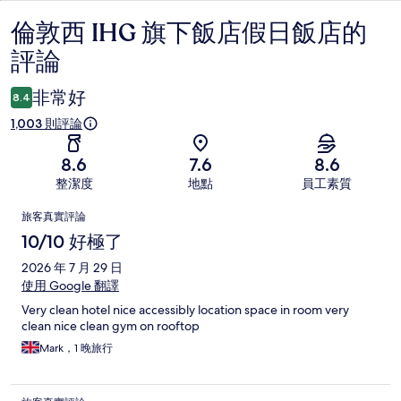
倫敦西 IHG 旗下飯店假日飯店的
評
評論
論
非常好
8.4
1,003 則評論
8.6
7.6
8.6
整潔度
地點
員工素質
評
旅客真實評論
論
10/10 好極了
2026 年 7 月 29 日
使用 Google 翻譯
Very clean hotel nice accessibly location space in room very
clean nice clean gym on rooftop
Mark，1 晚旅行