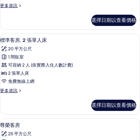
2
片
情
更
更多資訊
張
多
單
標
選擇日期以查看價格
準
人
客
床,
房,
標準客房, 2 張單人床 | 客房內保險
顯
9
2
無
標準客房, 2 張單人床
示
張
障
20 平方公尺
單
標
礙
人
1 間臥室
準
床,
的
可容納 2 人 (依實際入住人數計費)
無
客
所
障
2 張單人床
房,
礙
有
免費無線上網
的
2
相
詳
更
更多資訊
張
情
多
片
單
標
選擇日期以查看價格
準
人
客
床
房,
客房內保險箱、書桌、筆電工作空間、
顯
6
2
的
尊榮客房
示
張
所
25 平方公尺
單
尊