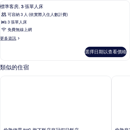
的
房,
客房內保險箱、書桌、筆電工作空間、
顯
1
多
標準客房, 3 張單人床
所
示
張
有
可容納 3 人 (依實際入住人數計費)
床
標
的
相
3 張單人床
準
詳
片
免費無線上網
情
客
更
更多資訊
房,
多
3
標
選擇日期以查看價格
準
張
客
單
房,
類似的住宿
3
人
張
床
倫敦伊靈 IHG 旗下飯店皇冠假日飯店
倫敦皇家
單
的
人
床
所
的
有
詳
情
相
片
倫
倫