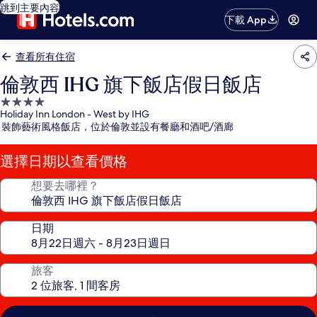
跳到主要內容
下載 App
查看所有住宿
倫敦西 IHG 旗下飯店假日飯店
4.0
Holiday Inn London - West by IHG
星
裝飾藝術風格飯店，位於倫敦並設有餐廳和酒吧/酒廊
級
住
選擇日期以查看價格
宿
想要去哪裡？
日期
旅客