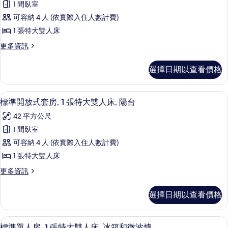
人
特
1 間臥室
的
爐
準
大
詳
床,
可容納 4 人 (依實際入住人數計費)
雙
的
套
情
無
人
1 張特大雙人床
所
房,
床,
障
更
更多資訊
無
有
1
多
礙,
障
張
相
標
礙,
冰
選擇日期以查看價格
準
特
片
冰
箱
套
箱
大
房,
和
和
書桌、筆電工作空間、隔音、熨斗/熨
顯
7
1
雙
標準開放式套房, 1 張特大雙人床, 陽台
微
微
示
張
波
人
42 平方公尺
特
波
爐
標
床,
大
1 間臥室
的
爐
準
雙
詳
無
可容納 4 人 (依實際入住人數計費)
人
的
開
情
障
床,
1 張特大雙人床
所
放
無
礙,
更
更多資訊
障
有
式
多
陽
礙,
相
套
標
陽
台
選擇日期以查看價格
準
片
台
房,
的
開
的
1
放
詳
所
書桌、筆電工作空間、隔音、熨斗/熨
顯
8
式
張
標準單人房, 1 張特大雙人床, 冰箱和微波爐