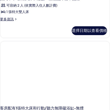
可容納 2 人 (依實際入住人數計費)
1 張特大雙人床
更
更多資訊
多
房
選擇日期以查看價格
間，
帶
1
張
特
大
床
和
浴
缸
-
行
動
無
障
礙，
無
煙
客房配有1張特大床和行動/聽力無障礙浴缸-無煙