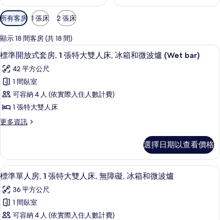
可
所有客房
1 張床
2 張床
用
的
顯示 18 間客房 (共 18 間)
客
書桌、筆電工作空間、隔音、熨斗/熨
顯
10
標準開放式套房, 1 張特大雙人床, 冰箱和微波爐 (Wet bar)
房
示
篩
42 平方公尺
標
選
1 間臥室
準
條
可容納 4 人 (依實際入住人數計費)
開
件
1 張特大雙人床
放
更
更多資訊
式
多
套
標
選擇日期以查看價格
準
房,
開
1
放
書桌、筆電工作空間、隔音、熨斗/熨
顯
10
式
張
標準單人房, 1 張特大雙人床, 無障礙, 冰箱和微波爐
示
套
特
36 平方公尺
房,
標
大
1
1 間臥室
準
張
雙
可容納 4 人 (依實際入住人數計費)
特