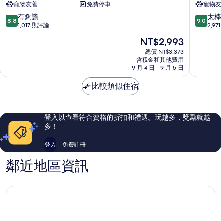
無
寵物友善
免費停車
寵物友
酒
Sunnyva
煙
店
8.8
9.0
有夠讚
太棒
的
8.8
9.0
-
分，
分，
1,017 則評論
2,9
詳
凱
滿
滿
情
現
NT$2,993
悅
分
分
在
尚
10
10
總價 NT$3,373
價
選
含稅金和其他費用
分，
分，
格
9 月 4 日 - 9 月 5 日
品
有
太
為
牌
夠
棒
NT$2,993
比較類似住宿
成
讚，
了，
員
1,017
2,971
Sunnyvale
則
則
評
評
登入以查看符合資格的折扣和禮遇。玩越多，獎勵就越
論
論
多！
登入
免費註冊
鄰近地區資訊