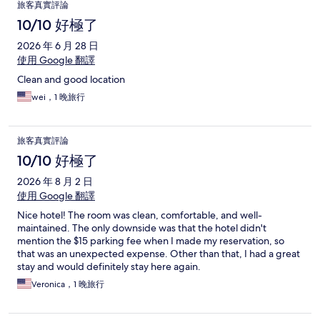
旅客真實評論
10/10 好極了
2026 年 6 月 28 日
使用 Google 翻譯
Clean and good location
wei，1 晚旅行
旅客真實評論
10/10 好極了
2026 年 8 月 2 日
使用 Google 翻譯
Nice hotel! The room was clean, comfortable, and well-
maintained. The only downside was that the hotel didn't
mention the $15 parking fee when I made my reservation, so
that was an unexpected expense. Other than that, I had a great
stay and would definitely stay here again.
Veronica，1 晚旅行