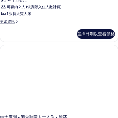
36 平方公尺
加
相
客
床,
大
可容納 2 人 (依實際入住人數計費)
片
房,
雙
無
1 張特大雙人床
人
1
障
床,
更
更多資訊
張
無
多
礙
障
特
客
(Hearing)
選擇日期以查看價格
礙
房,
大
(Hearing)
的
1
雙
的
張
所
詳
特
人
有
情
大
床,
雙
相
無
人
片
床,
障
無
礙
障
礙
(Roll-
(Roll-
In
In
Shower)
Shower)
的
的
詳
所
情
有
特大床間 - 適合聽障人士入住 - 禁菸