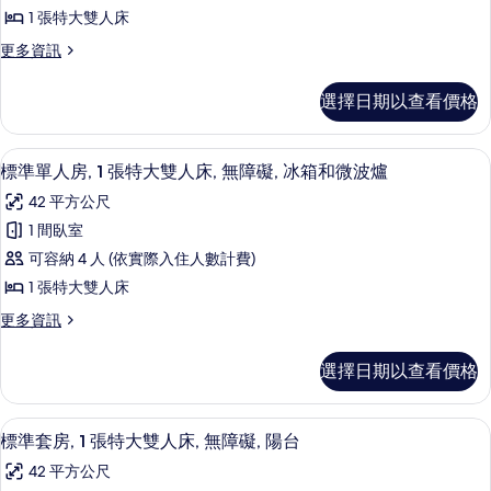
單
人
大
1 張特大雙人床
人
雙
床,
更
更多資訊
人
房,
多
冰
床,
1
標
冰
箱
選擇日期以查看價格
準
張
箱
和
單
和
特
人
微
微
書桌、筆電工作空間、隔音、熨斗/熨
顯
10
房,
大
標準單人房, 1 張特大雙人床, 無障礙, 冰箱和微波爐
波
波
示
1
爐
雙
42 平方公尺
張
爐
(Wet
標
人
特
1 間臥室
bar)
(Wet
準
大
的
床,
可容納 4 人 (依實際入住人數計費)
bar)
雙
單
詳
無
人
1 張特大雙人床
的
情
人
床,
障
更
更多資訊
所
無
房,
多
礙,
障
有
1
標
礙,
冰
選擇日期以查看價格
相
準
張
冰
箱
單
箱
片
特
人
和
和
書桌、筆電工作空間、隔音、熨斗/熨
顯
7
房,
大
標準套房, 1 張特大雙人床, 無障礙, 陽台
微
微
示
1
波
雙
42 平方公尺
張
波
爐
標