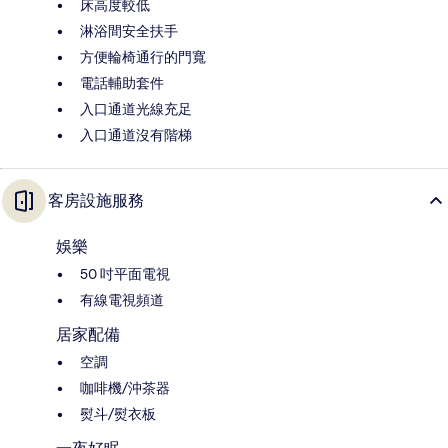
床高度較低
淋浴間安全扶手
方便輪椅通行的門寬
電話輔助套件
入口通道光線充足
入口通道沒有階梯
客房設施服務
娛樂
50 吋平面電視
有線電視頻道
居家配備
空調
咖啡機/沖茶器
熨斗/熨衣板