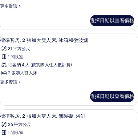
房,
和
張
更
更多資訊
1
1
沙
多
張
張
標
沙
發
選擇日期以查看價格
準
特
發
床,
客
床,
大
房,
冰
冰
書桌、筆電工作空間、隔音、熨斗/熨
顯
9
1
雙
標準客房, 2 張加大雙人床, 冰箱和微波爐
箱
箱
示
張
和
人
31 平方公尺
特
和
微
標
床,
大
1 間臥室
波
微
準
雙
爐
無
可容納 4 人 (依實際入住人數計費)
人
波
客
的
障
床,
2 張加大雙人床
詳
爐
房,
無
情
礙,
更
更多資訊
的
障
2
多
冰
礙,
所
張
標
冰
箱
選擇日期以查看價格
準
有
加
箱
和
客
和
相
大
房,
微
微
書桌、筆電工作空間、隔音、熨斗/熨
顯
9
2
片
雙
標準客房, 2 張加大雙人床, 無障礙, 浴缸
波
波
示
張
爐
人
36 平方公尺
加
爐
的
標
床,
大
1 間臥室
詳
的
準
雙