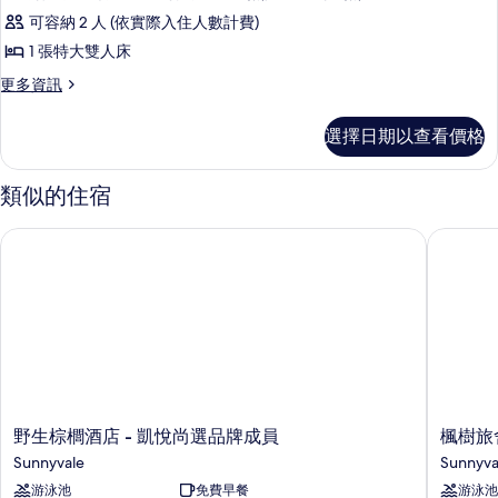
的
可容納 2 人 (依實際入住人數計費)
詳
情
1 張特大雙人床
更
更多資訊
多
客
選擇日期以查看價格
房
配
有
類似的住宿
1
張
野生棕櫚酒店 - 凱悅尚選品牌成員
楓樹旅舍
特
大
床
和
行
動/
聽
力
無
障
野
楓
野生棕櫚酒店 - 凱悅尚選品牌成員
楓樹旅
礙
生
樹
Sunnyvale
Sunnyva
浴
棕
旅
缸-
游泳池
免費早餐
游泳池
櫚
舍