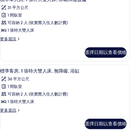
情
有
示
套
特
31 平方公尺
房,
相
標
大
1
1 間臥室
片
準
張
雙
可容納 2 人 (依實際入住人數計費)
特
單
人
大
1 張特大雙人床
人
雙
床,
更
更多資訊
人
房,
多
陽
床,
1
標
陽
台
選擇日期以查看價格
準
張
台
的
單
的
特
人
詳
所
書桌、筆電工作空間、隔音、熨斗/熨
顯
8
房,
大
標準客房, 1 張特大雙人床, 無障礙, 浴缸
情
有
示
1
雙
36 平方公尺
張
相
標
人
特
1 間臥室
片
準
大
床,
可容納 2 人 (依實際入住人數計費)
雙
客
冰
人
1 張特大雙人床
房,
床,
箱
更
更多資訊
冰
1
多
和
箱
張
標
和
微
選擇日期以查看價格
準
特
微