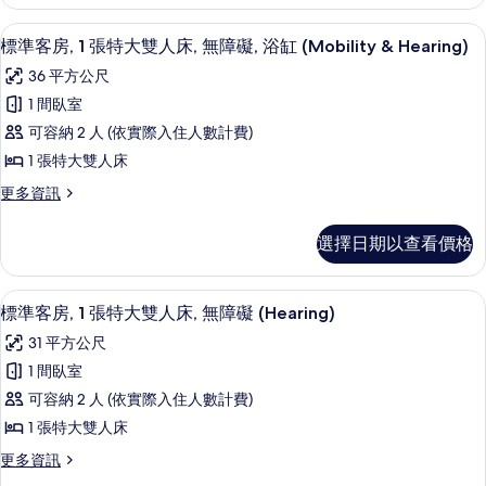
波
客
波
大
房,
爐
爐
書桌、筆電工作空間、隔音、熨斗/熨
顯
8
1
雙
標準客房, 1 張特大雙人床, 無障礙, 浴缸 (Mobility & Hearing)
的
的
示
張
詳
人
36 平方公尺
特
所
情
標
床,
大
1 間臥室
有
準
雙
無
可容納 2 人 (依實際入住人數計費)
人
相
客
障
床,
1 張特大雙人床
片
房,
無
礙,
更
更多資訊
障
1
多
浴
礙,
張
標
浴
缸
選擇日期以查看價格
準
特
缸
的
客
的
大
房,
詳
所
書桌、筆電工作空間、隔音、熨斗/熨
顯
8
1
雙
標準客房, 1 張特大雙人床, 無障礙 (Hearing)
情
有
示
張
人
31 平方公尺
特
相
標
床,
大
1 間臥室
片
準
雙
無
可容納 2 人 (依實際入住人數計費)
人
客
障
床,
1 張特大雙人床
房,
無
礙,
更
更多資訊
障
1
多
浴
礙,