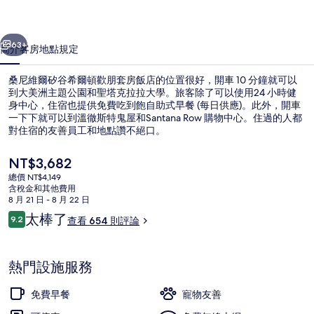
希
一個
下一個
爾
63+
簡介
客房
地點
規定
頓
桑尼維爾矽谷希爾頓歡朋套房飯店的位置很好，開車 10 分鐘就可以
歡
到大美洲主題公園和聖塔克拉拉大學。旅客除了可以使用24 小時健
身中心，住宿也提供免費吃到飽自助式早餐 (每日供應)。此外，開車
朋
一下下就可以到溫徹斯特鬼屋和Santana Row 購物中心。住過的人都
套
對住宿的友善員工和地點讚不絕口。
房
目
NT$3,682
前
飯
總價 NT$4,149
的
含稅金和其他費用
露台/庭院
店
價
8 月 21 日 - 8 月 22 日
格
評
太棒了
的
9.2
查看 654 則評論
是
9.2 分，滿分 10 分，
論
NT$3,682
相
片
熱門設施服務
集
免費早餐
寵物友善