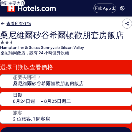
跳到主要內容
下載 App
查看所有住宿
桑尼維爾矽谷希爾頓歡朋套房飯店
2.5
Hampton Inn & Suites Sunnyvale Silicon Valley
星
桑尼維爾飯店，設有 24 小時健身設施
級
住
選擇日期以查看價格
宿
想要去哪裡？
日期
旅客