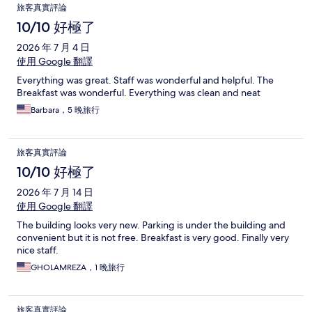
旅客真實評論
10/10 好極了
2026 年 7 月 4 日
使用 Google 翻譯
Everything was great. Staff was wonderful and helpful. The
Breakfast was wonderful. Everything was clean and neat
Barbara，5 晚旅行
旅客真實評論
10/10 好極了
2026 年 7 月 14 日
使用 Google 翻譯
The building looks very new. Parking is under the building and
convenient but it is not free. Breakfast is very good. Finally very
nice staff.
GHOLAMREZA，1 晚旅行
旅客真實評論