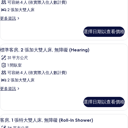
情
冰
可容納 4 人 (依實際入住人數計費)
人
所
客
箱
床,
2 張加大雙人床
有
房,
冰
和
更
更多資訊
箱
相
2
多
微
和
張
片
標
微
波
選擇日期以查看價格
準
加
波
爐
客
爐
大
房,
的
的
書桌、筆電工作空間、隔音、熨斗/熨
顯
9
2
雙
標準客房, 2 張加大雙人床, 無障礙 (Hearing)
詳
所
示
張
情
人
31 平方公尺
加
有
標
床,
大
1 間臥室
相
準
雙
無
可容納 4 人 (依實際入住人數計費)
人
片
客
障
床,
2 張加大雙人床
房,
無
礙,
更
更多資訊
障
2
多
浴
礙,
張
標
浴
缸
選擇日期以查看價格
準
加
缸
的
客
的
大
房,
詳
所
書桌、筆電工作空間、隔音、熨斗/熨
顯
5
2
雙
客房, 1 張特大雙人床, 無障礙 (Roll-In Shower)
情
有
示
張
人