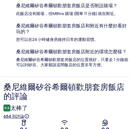
桑尼維爾矽谷希爾頓歡朋套房飯店是否附設賭場？
此飯店沒有賭場，但M8trix 賭場 (開車 11 分鐘) 就在附近。
桑尼維爾矽谷希爾頓歡朋套房飯店和附近有什麼好看好
玩的？
您可以在24 小時健身房維持日常的運動習慣。
桑尼維爾矽谷希爾頓歡朋套房飯店附近的環境怎麼樣？
桑尼維爾矽谷希爾頓歡朋套房飯店的位置很好，只要走 1 分鐘就
可以到矽谷。大家都說這間飯店的位置非常方便。
桑尼維爾矽谷希爾頓歡朋套房飯店
評
的評論
論
太棒了
9.2
654 則評論