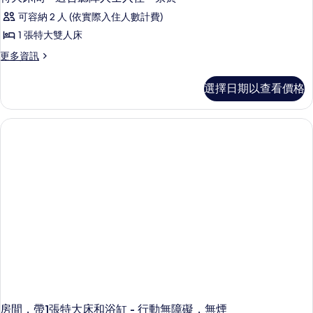
相
可容納 2 人 (依實際入住人數計費)
片
1 張特大雙人床
更
更多資訊
多
特
選擇日期以查看價格
大
床
間
-
適
合
聽
障
人
士
入
住
-
禁
菸
的
詳
情
房間，帶1張特大床和浴缸 - 行動無障礙，無煙