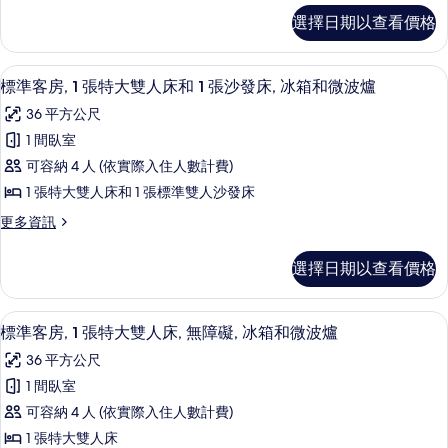
張
標
浴
缸
選擇日期以查看價格
準
特
缸
(Mobility
客
(Mobility
大
房,
&
&
書桌、筆電工作空間、隔音、熨斗/熨
顯
5
1
雙
標準客房, 1 張特大雙人床和 1 張沙發床, 冰箱和微波爐
Hearing)
Hearing)
示
張
的
人
36 平方公尺
的
特
詳
標
床,
大
1 間臥室
所
情
準
雙
無
可容納 4 人 (依實際入住人數計費)
有
人
客
障
床,
1 張特大雙人床和 1 張標準雙人沙發床
相
房,
無
礙
片
更
更多資訊
障
1
多
(Hearing)
礙
張
標
(Hearing)
的
選擇日期以查看價格
準
特
的
所
客
詳
大
房,
有
情
書桌、筆電工作空間、隔音、熨斗/熨
顯
5
1
雙
標準客房, 1 張特大雙人床, 無障礙, 冰箱和微波爐
相
示
張
人
36 平方公尺
特
片
標
床
大
1 間臥室
準
雙
和
可容納 4 人 (依實際入住人數計費)
人
客
1
床
1 張特大雙人床