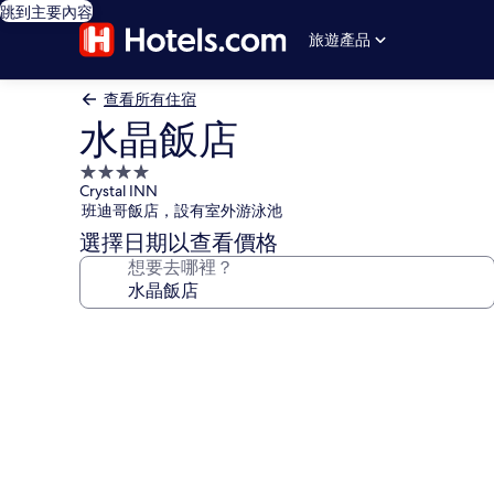
跳到主要內容
旅遊產品
查看所有住宿
水晶飯店
4.0
Crystal INN
星
班迪哥飯店，設有室外游泳池
級
選擇日期以查看價格
住
想要去哪裡？
宿
水
晶
飯
店
的