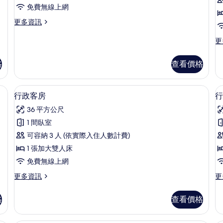
房
免費無線上網
的
更
更多資訊
所
多
有
豪
更
更
華
多
相
客
豪
格
查看價格
片
房
華
的
客
詳
房
衣板
迷你吧、書桌、隔音、熨斗/熨衣板
顯
情
2
的
行政客房
行
示
詳
36 平方公尺
情
行
1 間臥室
政
可容納 3 人 (依實際入住人數計費)
客
1 張加大雙人床
房
免費無線上網
的
更
更
更多資訊
更
所
多
多
有
行
行
格
查看價格
政
政
相
客
客
片
房
房