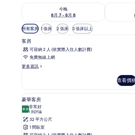
查看今晚 (8月 7 - 8月 8) 的供應情況
查看明天 (8月 
今晚
8月 7 - 8月 8
可
所有客房
1 張床
2 張床
3 張床以上
用
浴室 | 淋浴/浴缸二合一、免
顯
的
3
客房
示
客
可容納 2 人 (依實際入住人數計費)
房
客
免費無線上網
篩
房
選
更
更多資訊
的
多
條
所
客
件
查看價
房
有
的
相
詳
迷你吧、書桌、隔音、熨斗/熨
顯
3
情
豪華客房
片
示
非常好
8.0
8.0 分，滿分 10 分
豪
(1
1 則評論
則
華
32 平方公尺
評
客
1 間臥室
論)
可容納 2 人 (依實際入住人數計費)