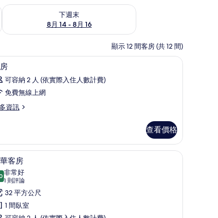
查看下週末 (8月 14 - 8月 16) 的供應情況
下週末
8月 14 - 8月 16
顯示 12 間客房 (共 12 間)
迷你吧、書桌、隔音、熨斗/熨衣板
顯
6
房
示
可容納 2 人 (依實際入住人數計費)
客
免費無線上網
房
多資訊
的
所
查看價格
有
相
/熨衣板
迷你吧、書桌、隔音、熨斗/熨衣板
顯
3
華客房
片
示
非常好
0
8.0 分，滿分 10 分
豪
(1
1 則評論
則
華
32 平方公尺
評
客
1 間臥室
論)
可容納 2 人 (依實際入住人數計費)