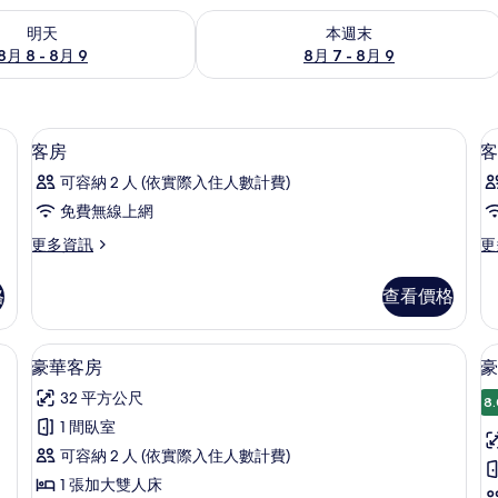
8 - 8月 9) 的供應情況
查看本週末 (8月 7 - 8月 9) 的供應情況
明天
本週末
8月 8 - 8月 9
8月 7 - 8月 9
費盥洗用品、吹風機、毛巾
迷你吧、書桌、隔音、熨斗/熨衣板
顯
5
客房
客
示
可容納 2 人 (依實際入住人數計費)
客
免費無線上網
房
更
更
更多資訊
更
的
多
多
所
客
客
格
查看價格
房
房
有
的
的
相
詳
詳
衣板
豪華客房 | 迷你吧、書桌、隔音、熨斗
顯
2
情
情
豪華客房
豪
片
示
32 平方公尺
8.
豪
1 間臥室
華
可容納 2 人 (依實際入住人數計費)
客
1 張加大雙人床