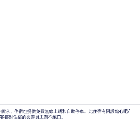
接待櫃台
游個泳，住宿也提供免費無線上網和自助停車。此住宿有附設點心吧/
客都對住宿的友善員工讚不絕口。
外觀