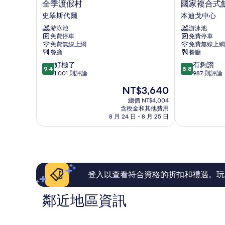
全
國
全季渡假村
國家複合式
季
家
史翠斯代爾
本迪戈中心
渡
複
游泳池
游泳池
假
合
免費停車
免費停車
村
式
免費無線上網
免費無線上網
史
飯
餐廳
餐廳
翠
店
9.4
8.8
好極了
有夠讚
斯
暨
9.4
8.8
分，
分，
1,001 則評論
987 則評論
代
本
滿
滿
爾
迪
現
NT$3,640
分
分
戈
在
10
10
總價 NT$4,004
中
價
含稅金和其他費用
分，
分，
央
格
8 月 24 日 - 8 月 25 日
好
有
公
為
極
夠
寓
NT$3,640
了，
讚，
本
1,001
987
迪
則
則
戈
評
評
中
論
論
登入以查看符合資格的折扣和禮遇。玩
心
鄰近地區資訊