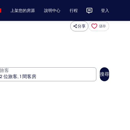
上架您的房源
說明中心
行程
登入
分享
儲存
旅客
搜尋