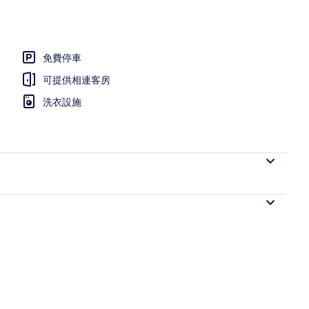
、隔音、熨斗/熨衣板
免費停車
可提供相連客房
洗衣設施