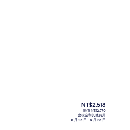
迷你吧、書桌、隔音、熨斗/熨衣板
目
NT$2,518
前
總價 NT$2,770
的
含稅金和其他費用
室外游泳池，提供日光浴躺椅
價
8 月 25 日 - 8 月 26 日
格
是