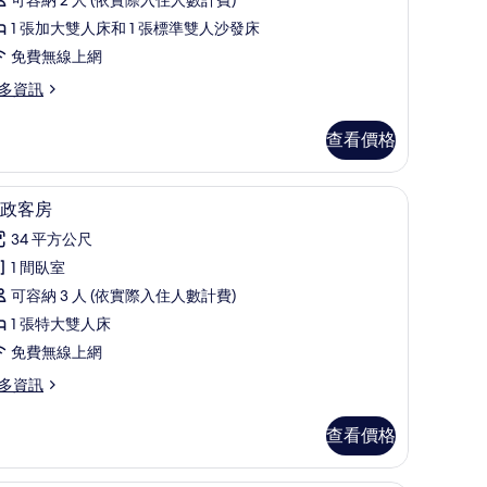
房
的
1 張加大雙人床和 1 張標準雙人沙發床
所
免費無線上網
有
多資訊
相
查看價格
片
行政客房 | 迷你吧、書桌、隔音、熨斗/熨衣板
顯
4
政客房
示
34 平方公尺
行
1 間臥室
政
可容納 3 人 (依實際入住人數計費)
客
1 張特大雙人床
房
免費無線上網
的
多資訊
所
有
查看價格
相
片