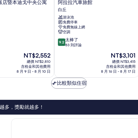
阿
飯店暨本迪戈中央公寓
阿拉拉汽車旅館
拉
白丘
拉
游泳池
汽
免費停車
車
免費無線上網
旅
空調
館
9.2
太棒了
白
9.2
分，
83 則評論
丘
滿
現
現
NT$2,552
NT$3,101
分
在
在
10
總價 NT$2,810
總價 NT$3,415
價
價
含稅金和其他費用
含稅金和其他費用
分，
格
格
8 月 9 日 - 8 月 10 日
8 月 16 日 - 8 月 17 日
太
為
為
棒
NT$2,552
NT$3,101
比較類似住宿
了，
83
則
評
論
越多，獎勵就越多！