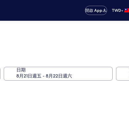
•
開啟 App
TWD
日期