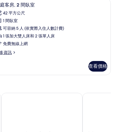
家庭客房, 2 間臥室 | 迷你吧、書桌、隔音、熨
顯
2
庭客房, 2 間臥室
示
42 平方公尺
家
1 間臥室
庭
可容納 5 人 (依實際入住人數計費)
客
1 張加大雙人床和 2 張單人床
,
免費無線上網
多資訊
間
臥
查看價格
室
的
所
有
Axedale 小屋住宿飯店
迪戈冒險飯店
相
片