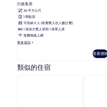
迷你吧、書桌、隔音、熨斗/熨
顯
2
的
行政客房
示
詳
36 平方公尺
情
行
1 間臥室
政
可容納 3 人 (依實際入住人數計費)
客
1 張加大雙人床和 1 張單人床
房
免費無線上網
的
更
更多資訊
所
多
有
行
查看價
政
相
客
片
房
類似的住宿
的
詳
情
全季渡假村
國家複合式飯