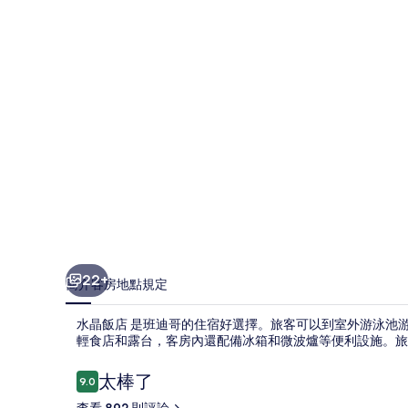
相
片
集
22+
簡介
客房
地點
規定
水晶飯店 是班迪哥的住宿好選擇。旅客可以到室外游泳池
輕食店和露台，客房內還配備冰箱和微波爐等便利設施。旅
評
太棒了
9.0
9.0 分，滿分 10 分，
論
查看 892 則評論