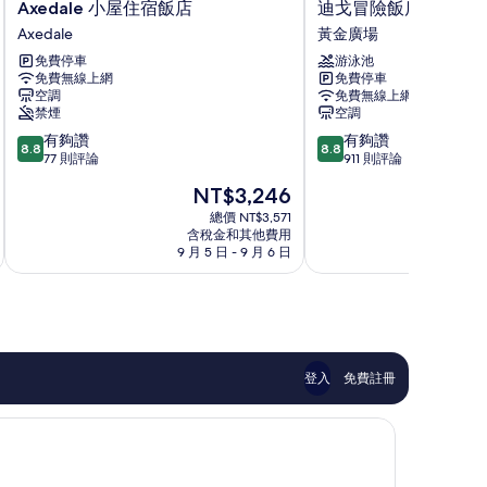
Axedale
迪
Axedale 小屋住宿飯店
迪戈冒險飯店
小
戈
Axedale
黃金廣場
屋
冒
免費停車
游泳池
住
險
免費無線上網
免費停車
宿
飯
空調
免費無線上網
飯
店
禁煙
空調
店
黃
8.8
8.8
有夠讚
有夠讚
Axedale
金
8.8
8.8
分，
分，
77 則評論
911 則評論
廣
滿
滿
場
現
NT$3,246
分
分
在
10
10
總價 NT$3,571
價
含稅金和其他費用
分，
分，
格
9 月 5 日 - 9 月 6 日
8 月
有
有
為
夠
夠
NT$3,246
讚，
讚，
77
911
則
則
評
評
論
論
登入
免費註冊