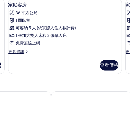
衣板
迷你吧、書桌、隔音、熨斗/熨衣板
顯
3
的
的
家庭客房
家
示
詳
詳
36 平方公尺
情
情
家
1 間臥室
庭
可容納 5 人 (依實際入住人數計費)
客
1 張加大雙人床和 2 張單人床
房
房
免費無線上網
2
的
更
更
更多資訊
更
所
多
多
有
家
家
格
查看價格
庭
庭
相
客
客
片
房
房,
的
2
詳
間
情
臥
店暨本迪戈中央公寓
阿拉拉汽車旅館
室
的
詳
情