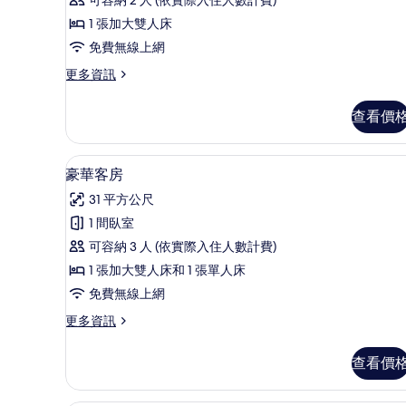
房
的
1 張加大雙人床
所
免費無線上網
有
更
更多資訊
多
相
豪
查看價
片
華
客
房
迷你吧、書桌、隔音、熨斗/熨
顯
2
的
豪華客房
示
詳
31 平方公尺
情
豪
1 間臥室
華
可容納 3 人 (依實際入住人數計費)
客
1 張加大雙人床和 1 張單人床
房
免費無線上網
的
更
更多資訊
所
多
有
豪
查看價
華
相
客
片
房