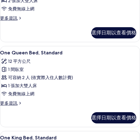
的
2 張加大雙人床
人
客
所
床
免費無線上網
房,
的
有
更
更多資訊
詳
2
多
相
情
張
標
片
選擇日期以查看價格
準
加
客
大
房,
One Queen Bed, Standard
顯
7
2
雙
One Queen Bed, Standard
示
張
人
12 平方公尺
加
One
床
大
1 間臥室
Queen
雙
的
可容納 2 人 (依實際入住人數計費)
Bed,
人
所
床
1 張加大雙人床
Standard
的
有
的
免費無線上網
詳
相
所
情
更
更多資訊
多
片
有
One
選擇日期以查看價格
相
Queen
Bed,
片
Standard
One King Bed, Standard 
顯
7
的
One King Bed, Standard