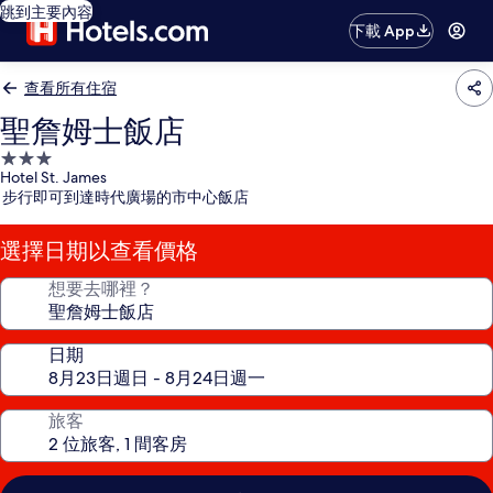
跳到主要內容
下載 App
查看所有住宿
聖詹姆士飯店
3.0
Hotel St. James
星
步行即可到達時代廣場的市中心飯店
級
住
選擇日期以查看價格
宿
想要去哪裡？
日期
旅客