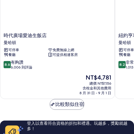
時
紐
時代廣場愛迪生飯店
紐約亨
代
約
曼哈頓
曼哈頓
廣
亨
可停車
免費無線上網
可停車
場
利
餐廳
可提供相連客房
餐廳
愛
飯
迪
店
8.6
8.2
有夠讚
非常
8.6
8.2
生
曼
分，
分，
6,006 則評論
1,0
飯
哈
滿
滿
現
NT$4,781
店
頓
分
分
在
曼
10
10
總價 NT$7,156
價
哈
含稅金和其他費用
分，
分，
格
8 月 31 日 - 9 月 1 日
頓
有
非
為
夠
常
NT$4,781
比較類似住宿
讚，
好，
6,006
1,013
則
則
評
評
登入以查看符合資格的折扣和禮遇。玩越多，獎勵就越
論
論
多！