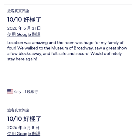
旅客真實評論
10/10 好極了
2026 年 5 月 31 日
使用 Google 翻譯
Location was amazing and the room was huge for my family of
four! We walked to the Museum of Broadway, saw a great show
a few blocks away, and felt safe and secure! Would definitely
stay here again!
Kelly，1 晚旅行
旅客真實評論
10/10 好極了
2026 年 5 月 8 日
使用 Google 翻譯