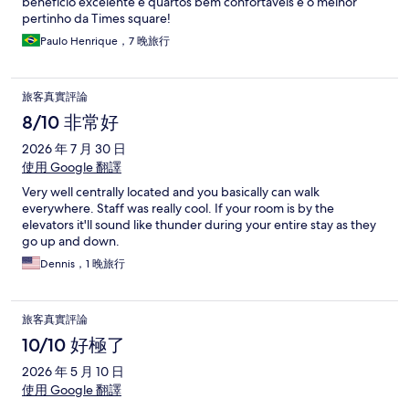
benefício excelente e quartos bem confortáveis e o melhor
pertinho da Times square!
Paulo Henrique，7 晚旅行
旅客真實評論
8/10 非常好
2026 年 7 月 30 日
使用 Google 翻譯
Very well centrally located and you basically can walk
everywhere. Staff was really cool. If your room is by the
elevators it'll sound like thunder during your entire stay as they
go up and down.
Dennis，1 晚旅行
旅客真實評論
10/10 好極了
2026 年 5 月 10 日
使用 Google 翻譯