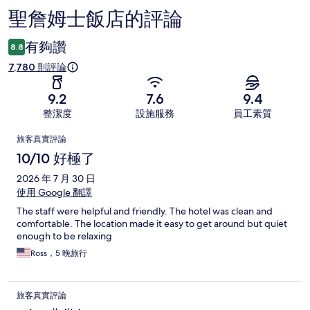
聖詹姆士飯店的評論
評
論
有夠讚
8.8
7,780 則評論
9.2
7.6
9.4
整潔度
設施服務
員工素質
評
旅客真實評論
論
10/10 好極了
2026 年 7 月 30 日
使用 Google 翻譯
The staff were helpful and friendly. The hotel was clean and
comfortable. The location made it easy to get around but quiet
enough to be relaxing
Ross，5 晚旅行
旅客真實評論