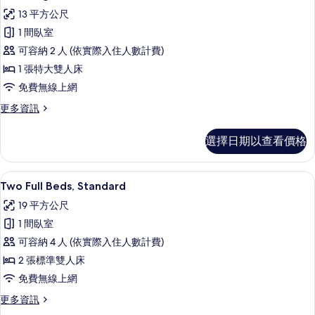
示
詳
13 平方公尺
情
One
1 間臥室
King
可容納 2 人 (依實際入住人數計費)
Bed,
1 張特大雙人床
Standard
的
免費無線上網
所
更
更多資訊
多
有
One
選擇日期以查看價格
相
King
Bed,
片
Standard
Two Full Beds, Standard 
顯
11
的
Two Full Beds, Standard
示
詳
19 平方公尺
情
Two
1 間臥室
Full
可容納 4 人 (依實際入住人數計費)
Beds,
2 張標準雙人床
Standard
的
免費無線上網
所
更
更多資訊
多