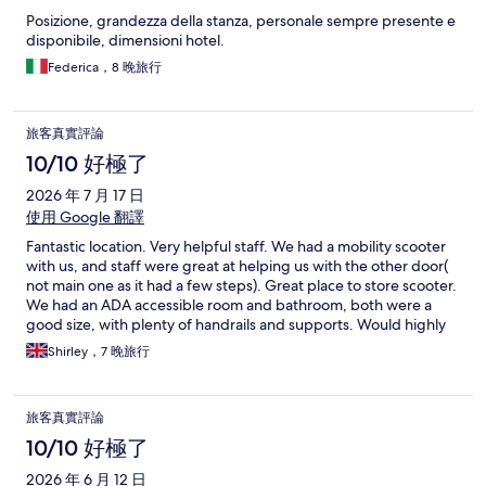
Posizione, grandezza della stanza, personale sempre presente e
disponibile, dimensioni hotel.
Federica，8 晚旅行
旅客真實評論
10/10 好極了
2026 年 7 月 17 日
使用 Google 翻譯
Fantastic location. Very helpful staff. We had a mobility scooter
with us, and staff were great at helping us with the other door(
not main one as it had a few steps). Great place to store scooter.
We had an ADA accessible room and bathroom, both were a
good size, with plenty of handrails and supports. Would highly
recommend and will definitely be staying there again.
Shirley，7 晚旅行
旅客真實評論
10/10 好極了
2026 年 6 月 12 日