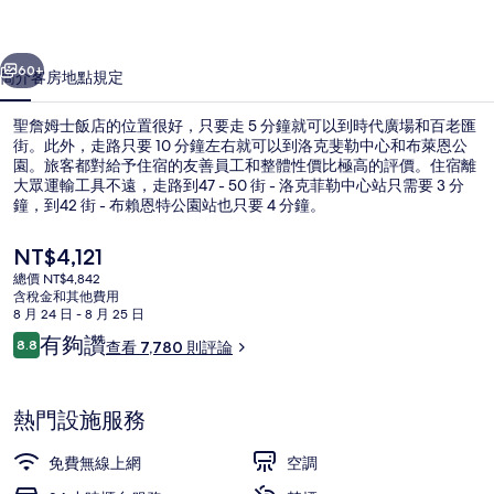
的
一個
下一個
相
60+
簡介
客房
地點
規定
片
聖詹姆士飯店的位置很好，只要走 5 分鐘就可以到時代廣場和百老匯
集
街。此外，走路只要 10 分鐘左右就可以到洛克斐勒中心和布萊恩公
園。旅客都對給予住宿的友善員工和整體性價比極高的評價。住宿離
大眾運輸工具不遠，走路到47 - 50 街 - 洛克菲勒中心站只需要 3 分
鐘，到42 街 - 布賴恩特公園站也只要 4 分鐘。
目
NT$4,121
前
總價 NT$4,842
的
含稅金和其他費用
住宿正面
價
8 月 24 日 - 8 月 25 日
格
評
有夠讚
8.8
查看 7,780 則評論
是
8.8 分，滿分 10 分，
論
NT$4,121
熱門設施服務
免費無線上網
空調