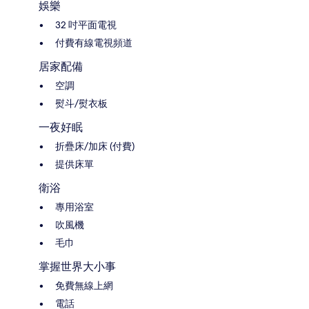
娛樂
32 吋平面電視
付費有線電視頻道
居家配備
空調
熨斗/熨衣板
一夜好眠
折疊床/加床 (付費)
提供床單
衛浴
專用浴室
吹風機
毛巾
掌握世界大小事
免費無線上網
電話