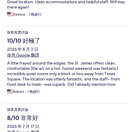
Great location, clean accommodations and helpful staff. Will stay
there again!
Debbie，1 晚旅行
旅客真實評論
10/10 好極了
2026 年 8 月 2 日
使用 Google 翻譯
A little frayed around the edges, the St. James offers clean,
comfortable (the a/c on a hot, humid weekend was fantastic)
incredibly quiet rooms only a block or two away from Times
Square. The location was utterly fantastic, and the staff--from
front desk to maid--was superb. Did I already mention how
incredible the location was?! The place may be showing its age a
Robert，1 晚旅行
little bit, but it definitely has character.
旅客真實評論
8/10 非常好
2026 年 7 月 17 日