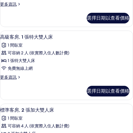
更
更多資訊
一
多
張
標
選擇日期以查看價格
準
特
客
大
房
高級客房, 1 張特大雙人床 | 客房內
顯
5
一
高級客房, 1 張特大雙人床
床
示
張
的
1 間臥室
特
高
大
所
可容納 2 人 (依實際入住人數計費)
級
床
有
1 張特大雙人床
的
客
詳
相
免費無線上網
房,
情
片
更
更多資訊
1
多
張
高
選擇日期以查看價格
級
特
客
大
房,
客房內保險箱、熨斗/熨衣板、折疊床/
顯
4
1
雙
標準客房, 2 張加大雙人床
示
張
人
1 間臥室
特
標
床
大
可容納 4 人 (依實際入住人數計費)
準
雙