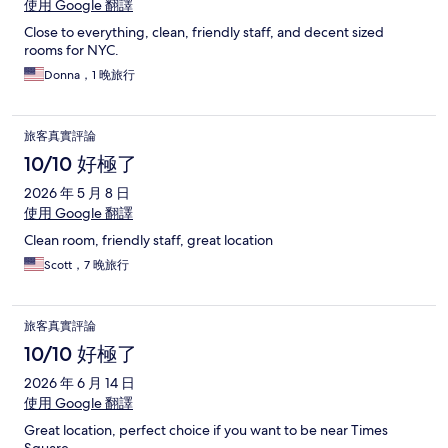
使用 Google 翻譯
Close to everything, clean, friendly staff, and decent sized
rooms for NYC.
Donna，1 晚旅行
旅客真實評論
10/10 好極了
2026 年 5 月 8 日
使用 Google 翻譯
Clean room, friendly staff, great location
Scott，7 晚旅行
旅客真實評論
10/10 好極了
2026 年 6 月 14 日
使用 Google 翻譯
Great location, perfect choice if you want to be near Times