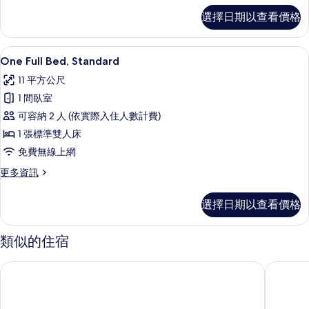
有
Two
選擇日期以查看價格
相
Full
Beds,
片
Standard
One Full Bed, Standard |
顯
5
的
One Full Bed, Standard
示
詳
11 平方公尺
情
One
1 間臥室
Full
可容納 2 人 (依實際入住人數計費)
Bed,
1 張標準雙人床
Standard
的
免費無線上網
所
更
更多資訊
多
有
One
選擇日期以查看價格
相
Full
Bed,
片
Standard
類似的住宿
的
詳
時代廣場愛迪生飯店
紐約亨利
情