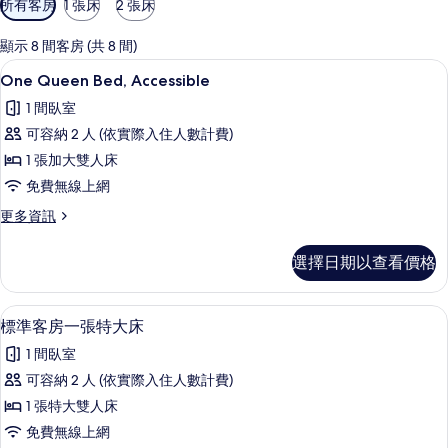
所有客房
1 張床
2 張床
用
的
顯示 8 間客房 (共 8 間)
客
One Queen Bed, Accessibl
顯
4
One Queen Bed, Accessible
房
示
篩
1 間臥室
One
選
可容納 2 人 (依實際入住人數計費)
Queen
條
1 張加大雙人床
Bed,
件
免費無線上網
Accessible
的
更
更多資訊
多
所
One
選擇日期以查看價格
有
Queen
Bed,
相
Accessible
標準客房一張特大床 | 客房內保險箱
顯
片
6
的
標準客房一張特大床
示
詳
1 間臥室
情
標
可容納 2 人 (依實際入住人數計費)
準
1 張特大雙人床
客
免費無線上網
房