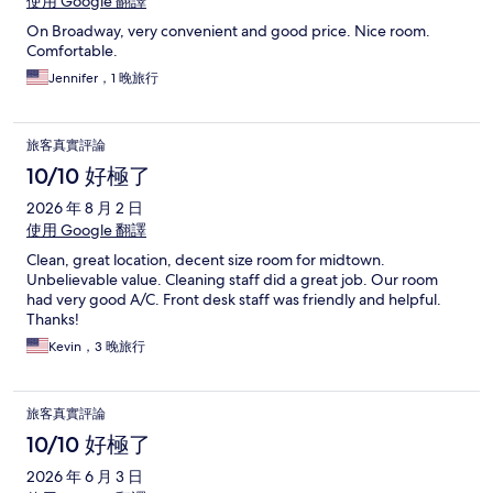
使用 Google 翻譯
On Broadway, very convenient and good price. Nice room.
Comfortable.
Jennifer，1 晚旅行
旅客真實評論
10/10 好極了
2026 年 8 月 2 日
使用 Google 翻譯
Clean, great location, decent size room for midtown.
Unbelievable value. Cleaning staff did a great job. Our room
had very good A/C. Front desk staff was friendly and helpful.
Thanks!
Kevin，3 晚旅行
旅客真實評論
10/10 好極了
2026 年 6 月 3 日