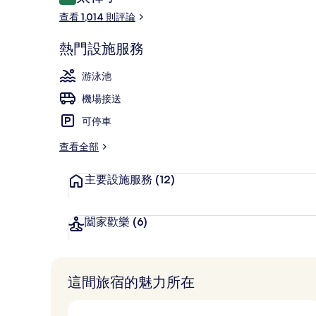
9.2 分，滿分 10 分，
論
住宿內酒吧
查看 1,014 則評論
熱門設施服務
游泳池
機場接送
可停車
查看全部
主要設施服務
(12)
闔家歡樂
(6)
這間旅宿的魅力所在