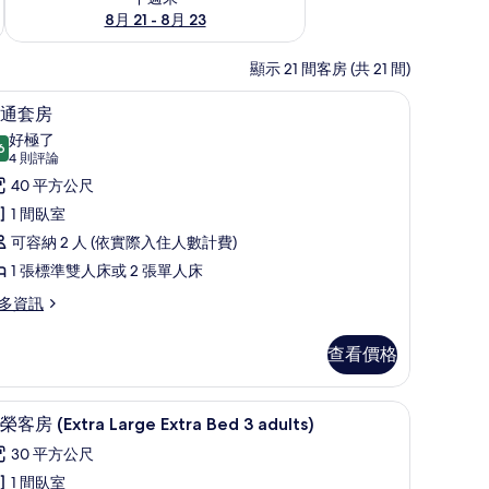
8月 21 - 8月 23
顯示 21 間客房 (共 21 間)
t 床墊、迷你吧
1 間臥室、高級寢具、Select Comfort 床墊、
顯
8
通套房
示
好極了
6
9.6 分，滿分 10 分
普
(4
4 則評論
則
通
40 平方公尺
評
套
1 間臥室
論)
房
可容納 2 人 (依實際入住人數計費)
的
1 張標準雙人床或 2 張單人床
所
多資訊
有
查看價格
相
片
t 床墊、迷你吧
1 間臥室、高級寢具、Select Comfort 床墊、
顯
7
榮客房 (Extra Large Extra Bed 3 adults)
示
30 平方公尺
尊
1 間臥室