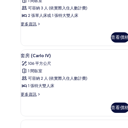
1 間臥室
的
客
相
詳
可容納 3 人 (依實際入住人數計費)
房
情
片
2 張單人床或 1 張特大雙人床
(Extra
更
更多資訊
Bed
多
3
尊
查看價
adults)
榮
客
的
房
套房 (Carlo IV) | 1 間臥室、
顯
所
9
(Extra
套房 (Carlo IV)
示
Bed
有
106 平方公尺
3
套
相
adults)
1 間臥室
房
片
的
可容納 2 人 (依實際入住人數計費)
詳
(Carlo
情
1 張特大雙人床
IV)
更
更多資訊
的
多
所
套
查看價
房
有
(Carlo
相
IV)
片
的