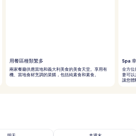
用餐區種類繁多
Spa
兩家餐廳供應當地和義大利美食的美食天堂。享用有
全方位
機、當地食材烹調的菜餚，包括純素食和素食。
妻可以
讓您體
9 - 8月 10) 的供應情況
查看本週末 (8月 14 - 8月 16) 的供應情
明天
本週末