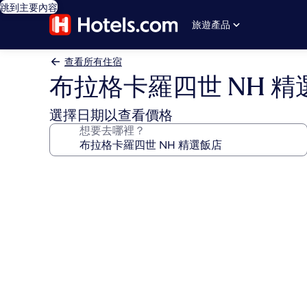
跳到主要內容
旅遊產品
查看所有住宿
布拉格卡羅四世 NH 精
選擇日期以查看價格
想要去哪裡？
布
拉
格
卡
羅
四
世