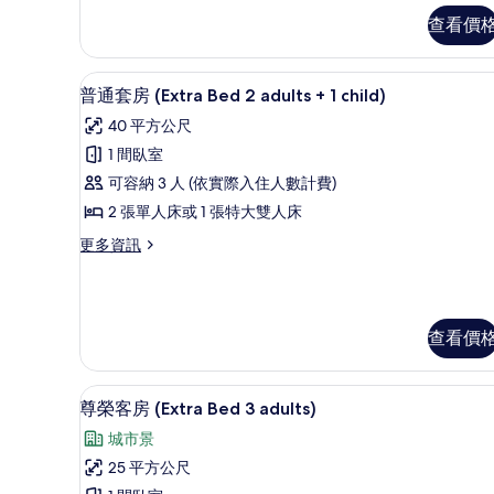
相
華
客
查看價
片
房
的
1 間臥室、高級寢具、Select C
顯
詳
8
普通套房 (Extra Bed 2 adults + 1 child)
情
示
40 平方公尺
普
1 間臥室
通
可容納 3 人 (依實際入住人數計費)
套
2 張單人床或 1 張特大雙人床
房
更
更多資訊
(Extra
多
Bed
普
2
通
套
adults
查看價
房
+
(Extra
1
Bed
1 間臥室、高級寢具、Select C
顯
2
14
child)
尊榮客房 (Extra Bed 3 adults)
adults
示
的
城市景
+
尊
所
1
25 平方公尺
榮
child)
有