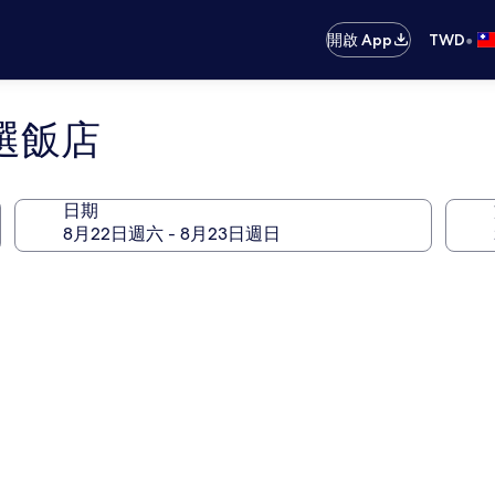
•
開啟 App
TWD
選飯店
日期