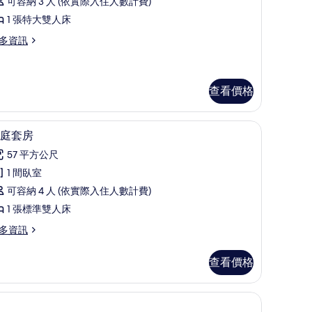
可容納 3 人 (依實際入住人數計費)
Extra
1 張特大雙人床
ed
多資訊
dults)
的
xtra
查看價格
所
ed
有
t 床墊、迷你吧
1 間臥室、高級寢具、Select Comfort 床墊、
顯
ults)
相
6
庭套房
示
片
57 平方公尺
家
1 間臥室
庭
可容納 4 人 (依實際入住人數計費)
套
1 張標準雙人床
房
多資訊
的
所
查看價格
有
相
片