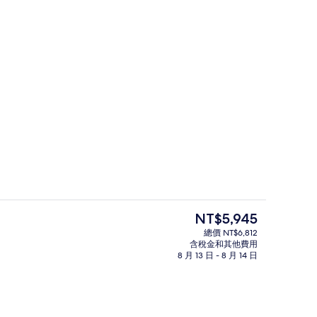
放時間為 08:00 至 21:00，提供日光浴躺椅
室內游泳池，開放時間為 08:00 至 2
目
NT$5,945
前
總價 NT$6,812
的
含稅金和其他費用
寢具、Select Comfort 床墊、迷你吧
大廳
價
8 月 13 日 - 8 月 14 日
格
是
NT$5,945