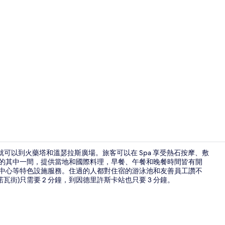
室內游泳池，開
分鐘就可以到火藥塔和溫瑟拉斯廣場。旅客可以在 Spa 享受熱石按摩、敷
裡 2 間餐廳的其中一間，提供當地和國際料理，早餐、午餐和晚餐時間皆有開
身中心等特色設施服務。住過的人都對住宿的游泳池和友善員工讚不
1 間臥室、高級
街)只需要 2 分鐘，到因德里許斯卡站也只要 3 分鐘。