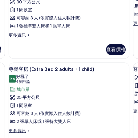
則
榮
30 平方公尺
評
客
1 間臥室
論)
房
可容納 3 人 (依實際入住人數計費)
更
更
(Extra
(
1 張標準雙人床和 1 張單人床
多
Large
L
尊
更
更多資訊
ExtraBed
E
榮
多
客
尊
2adults+1child)
B
格
查看價格
房
榮
3
的
(E
客
a
La
所
房
elect Comfort 床墊、迷你吧
1 間臥室、高級寢具、Select Comfor
顯
Ex
15
(Extra
尊榮客房 (Extra Bed 2 adults + 1 child)
尊
有
B
示
Large
好極了
相
3
ExtraBed
9.6
9.6 分，滿分 10 分
尊
(4
4 則評論
ad
2adults+1child)
片
則
榮
城市景
的
的
評
詳
詳
客
25 平方公尺
情
情
論)
房
1 間臥室
更
更
(Extra
可容納 3 人 (依實際入住人數計費)
多
Bed
2 張單人床或 1 張特大雙人床
尊
2
榮
更
更多資訊
三
adults
多