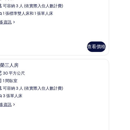
榮
可容納 3 人 (依實際入住人數計費)
客
1 張標準雙人床和 1 張單人床
房
多資訊
Extra
arge
xtra
ed
查看價格
xtra
dults)
rge
t 床墊、迷你吧
尊榮三人房 | 1 間臥室、高級寢具、Select Com
顯
tra
6
的
榮三人房
ed
示
所
30 平方公尺
尊
ults)
有
1 間臥室
榮
相
可容納 3 人 (依實際入住人數計費)
三
片
3 張單人床
人
多資訊
房
的
所