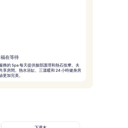
 幸福在等待
服務的 Spa 每天提供臉部護理和熱石按摩。夫
共享房間。熱水浴缸、三溫暖和 24 小時健身房
驗更加完美。
況
查看下週末 (8月 21 - 8月 23) 的供應情況
下週末