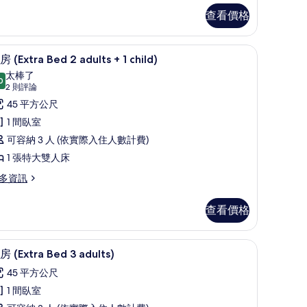
有
查看價格
相
片
慧型電視、付費電影
50-吋LED 液晶電視、衛星頻道、智慧型電視
顯
6
 (Extra Bed 2 adults + 1 child)
示
太棒了
0
9.0 分，滿分 10 分
套
(2
2 則評論
則
房
45 平方公尺
評
Extra
1 間臥室
論)
ed
可容納 3 人 (依實際入住人數計費)
1 張特大雙人床
dults
多資訊
查看價格
ild)
xtra
的
ed
t 床墊、迷你吧
50-吋LED 液晶電視、衛星頻道、智慧型電視
顯
所
6
 (Extra Bed 3 adults)
示
ults
有
45 平方公尺
套
相
1 間臥室
房
ild)
片