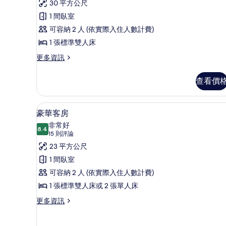
則
榮
30 平方公尺
評
客
1 間臥室
論)
房
可容納 2 人 (依實際入住人數計費)
(Extra
1 張標準雙人床
Large)
更
更多資訊
的
多
尊
所
查看價
榮
有
客
房
相
豪華客房 | 1 間臥室、高級寢具、S
顯
13
(Extra
豪華客房
片
示
Large)
非常好
的
8.4
8.4 分，滿分 10 分
豪
(15
15 則評論
詳
則
華
23 平方公尺
情
評
客
1 間臥室
論)
房
可容納 2 人 (依實際入住人數計費)
的
1 張標準雙人床或 2 張單人床
所
更
更多資訊
多
有
豪