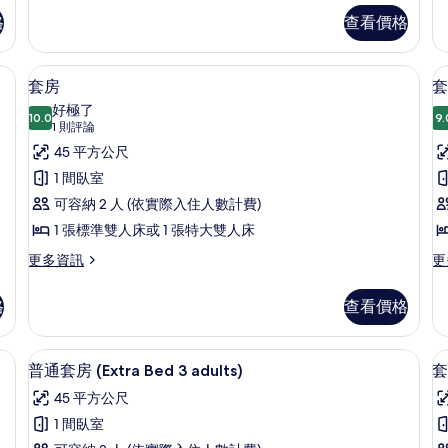
人
+
尊
房
格
查看價格
榮
1
的
客
詳
child)
房
omfort 床墊、迷你吧
50-吋LED 液晶電視、衛星頻道、智
情
顯
的
7
(Extra
套房
套房
示
Bed
所
好極了
2
10.0
9.
10.0 分，滿分 10 分
套
(1
1 則評論
有
adults
則
房
45 平方公尺
+
相
評
1
(
的
1 間臥室
片
child)
論)
B
所
可容納 2 人 (依實際入住人數計費)
的
2
詳
有
1 張標準雙人床或 1 張特大雙人床
情
a
相
更
更
更多資訊
更
+
多
多
片
1
套
套
格
查看價格
房
房
ch
的
(E
詳
B
omfort 床墊、迷你吧
1 間臥室、高級寢具、Select Comfor
顯
8
情
2
普通套房 (Extra Bed 3 adults)
套房
示
ad
45 平方公尺
+
普
1
1 間臥室
通
ch