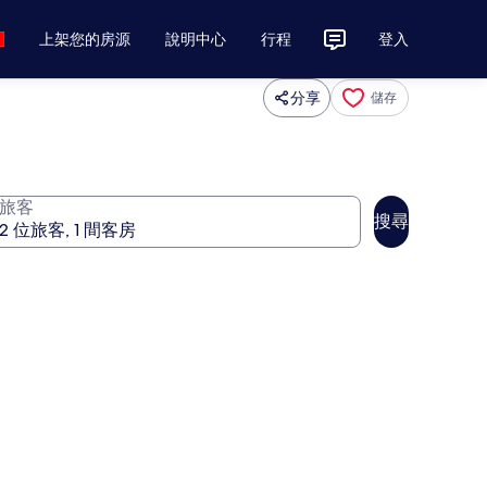
上架您的房源
說明中心
行程
登入
分享
儲存
旅客
搜尋