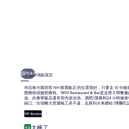
NH
精
選
飯
店
的
相
片
114+
簡介
客房
地點
規定
集
布拉格卡羅四世 NH 精選飯店 的位置很好，只要走 10 
體療程或臉部療程。1890 Restaurant & Bar是這
放。此奢華飯店還有室內游泳池、酒吧/酒廊和24 小時健
絕口。住宿離大眾運輸工具不遠，走路到火車總站 (博爾扎諾瓦
VIP Access
評
太棒了
9.2