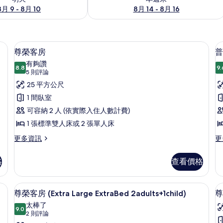
8月 9 - 8月 10
8月 14 - 8月 16
elect Comfort 床墊、迷你吧
1 間臥室、高級寢具、Select Comfor
顯
18
尊榮客房
普
示
有夠讚
8.8
9.
8.8 分，滿分 10 分
尊
(5
5 則評論
則
榮
25 平方公尺
評
客
1 間臥室
論)
房
可容納 2 人 (依實際入住人數計費)
的
1 張標準雙人床或 2 張單人床
所
更
更
更多資訊
更
多
多
有
尊
普
格
查看價格
相
榮
通
客
套
片
房
房
omfort 床墊、迷你吧
1 間臥室、高級寢具、Select Comfor
顯
7
的
的
尊榮客房 (Extra Large ExtraBed 2adults+1child)
尊
示
詳
詳
太棒了
情
9.0
情
9.0 分，滿分 10 分
尊
(2
2 則評論