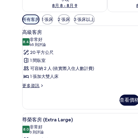
8月 8 - 8月 9
可
所有客房
1 張床
2 張床
3 張床以上
用
高級客房 | 1 間臥室、高級寢具、S
顯
的
7
高級客房
示
客
非常好
8.4
房
8.4 分，滿分 10 分
高
(65
65 則評論
篩
則
級
20 平方公尺
選
評
客
1 間臥室
條
論)
房
可容納 2 人 (依實際入住人數計費)
件
的
1 張加大雙人床
所
更
更多資訊
多
有
高
查看價
相
級
客
片
房
1 間臥室、高級寢具、Select C
顯
7
的
尊榮客房 (Extra Large)
示
詳
非常好
情
8.0
8.0 分，滿分 10 分
尊
(3
3 則評論