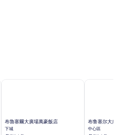
布魯塞爾大廣場萬豪飯店
布鲁塞尔大广场希尔顿
布
布
布魯塞爾大廣場萬豪飯店
布鲁塞尔大广场希尔
魯
鲁
下城
中心區
塞
塞