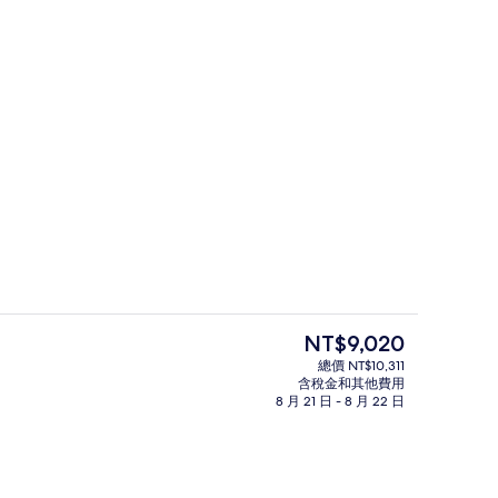
客房景觀
目
NT$9,020
前
總價 NT$10,311
的
含稅金和其他費用
露台/庭院
價
8 月 21 日 - 8 月 22 日
格
是
NT$9,020