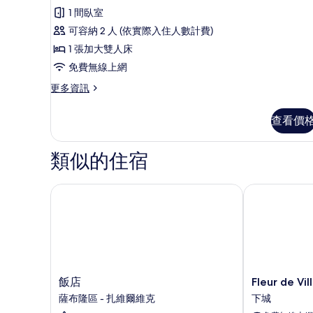
色
1 間臥室
套
可容納 2 人 (依實際入住人數計費)
房
1 張加大雙人床
的
免費無線上網
所
更
更多資訊
有
多
相
特
查看價
色
片
套
房
類似的住宿
的
詳
情
飯店
Fleur de Vill
飯
Fleur
飯店
Fleur de Vi
店
de
薩布隆區 - 扎維爾維克
下城
薩
Ville