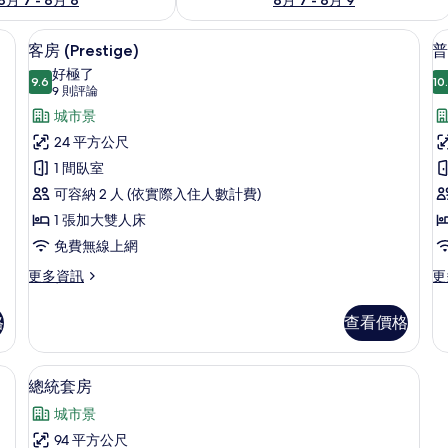
保險箱、書桌、筆電工作空間
客房 (Prestige) | 高級寢具、客
顯
5
客房 (Prestige)
普
示
好極了
9.6
10
9.6 分，滿分 10 分
客
(9
9 則評論
則
房
城市景
評
(Prestige)
24 平方公尺
論)
的
1 間臥室
所
可容納 2 人 (依實際入住人數計費)
有
1 張加大雙人床
相
免費無線上網
片
更
更
更多資訊
更
多
多
客
普
格
查看價格
房
通
(Prestige)
套
的
房
保險箱、書桌、筆電工作空間
總統套房 | 起居區 | 55-吋平面電視
顯
8
詳
的
總統套房
示
情
詳
城市景
情
總
94 平方公尺