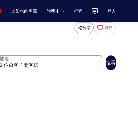
上架您的房源
說明中心
行程
登入
分享
儲存
旅客
搜尋