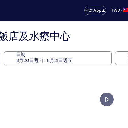
•
開啟 App
TWD
na飯店及水療中心
日期