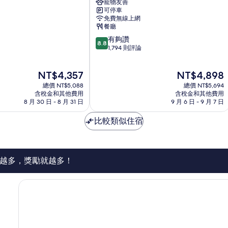
寵物友善
爾
可停車
華
免費無線上網
威
餐廳
大
8.8
有夠讚
廣
8.8
分，
1,794 則評論
場
滿
飯
分
店
現
現
NT$4,357
NT$4,898
10
中
在
在
分，
總價 NT$5,088
心
總價 NT$5,694
價
價
有
含稅金和其他費用
含稅金和其他費用
區
格
格
8 月 30 日 - 8 月 31 日
9 月 6 日 - 9 月 7 日
夠
為
為
讚，
NT$4,357
NT$4,898
比較類似住宿
1,794
則
評
論
越多，獎勵就越多！