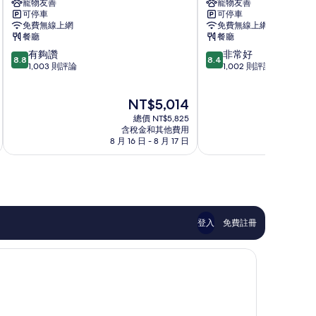
寵物友善
寵物友善
爾
尔
可停車
可停車
大
大
免費無線上網
免費無線上網
廣
广
餐廳
餐廳
場
场
8.8
8.4
有夠讚
非常好
萬
希
8.8
8.4
分，
分，
1,003 則評論
1,002 則評論
豪
尔
滿
滿
飯
顿
分
分
店
酒
現
NT$5,014
10
10
下
店
在
分，
分，
城
總價 NT$5,825
中
價
有
非
含稅金和其他費用
心
格
8 月 16 日 - 8 月 17 日
8 
夠
常
區
為
讚，
好，
NT$5,014
1,003
1,002
則
則
評
評
論
論
登入
免費註冊