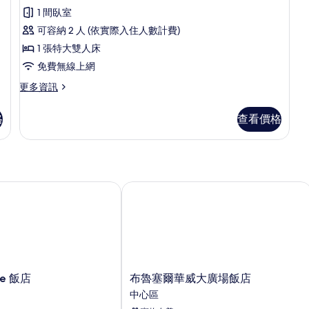
統
1 間臥室
套
可容納 2 人 (依實際入住人數計費)
房
1 張特大雙人床
的
免費無線上網
所
更
更多資訊
有
多
相
總
格
查看價格
統
片
套
房
的
詳
情
e 飯店
布魯塞爾華威大廣場飯店
布
lle 飯店
布魯塞爾華威大廣場飯店
魯
中心區
塞