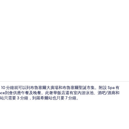
住宿影片
 10 分鐘就可以到布魯塞爾大廣場和布魯塞爾聖誕市集。附設 Spa 有
ence則會供應午餐及晚餐。此奢華飯店還有室內游泳池、酒吧/酒廊和
需要 3 分鐘，到羅希爾站也只要 7 分鐘。
接待櫃台