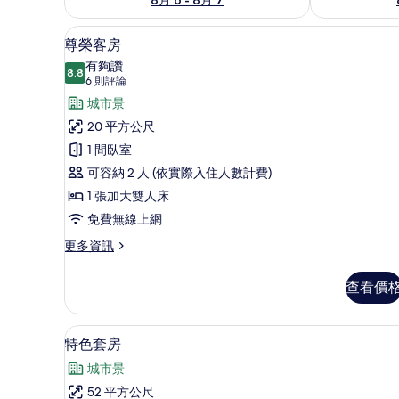
尊榮客房 | 高級寢具、客房內
顯
6
尊榮客房
示
有夠讚
8.8
8.8 分，滿分 10 分
尊
(6
6 則評論
則
榮
城市景
評
客
20 平方公尺
論)
房
1 間臥室
的
可容納 2 人 (依實際入住人數計費)
所
1 張加大雙人床
有
免費無線上網
相
更
更多資訊
多
片
尊
查看價
榮
客
房
特色套房 | 高級寢具、客房內
顯
6
的
特色套房
示
詳
城市景
情
特
52 平方公尺