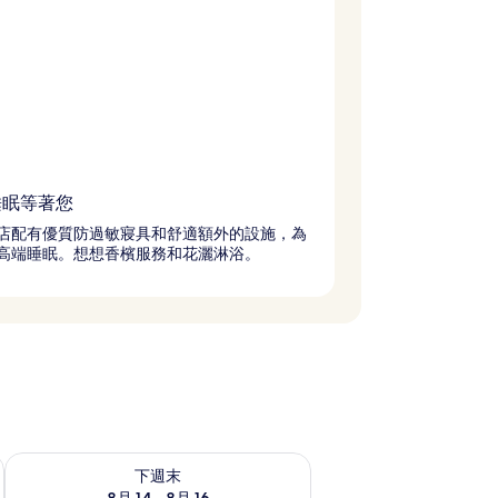
睡眠等著您
店配有優質防過敏寢具和舒適額外的設施，為
高端睡眠。想想香檳服務和花灑淋浴。
查看下週末 (8月 14 - 8月 16) 的供應情況
下週末
8月 14 - 8月 16