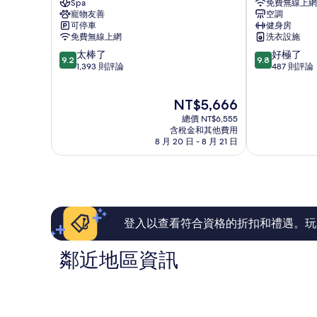
Spa
免費無線上網
布
飯
寵物友善
空調
隆
店
可停車
健身房
區
下
免費無線上網
洗衣設施
-
城
9.2
9.8
太棒了
好極了
扎
9.2
9.8
分，
分，
1,393 則評論
487 則評論
維
滿
滿
爾
分
分
維
現
NT$5,666
10
10
克
在
分，
分，
總價 NT$6,555
價
太
好
含稅金和其他費用
格
8 月 20 日 - 8 月 21 日
棒
極
為
了，
了，
NT$5,666
1,393
487
則
則
評
評
論
論
登入以查看符合資格的折扣和禮遇。玩
鄰近地區資訊