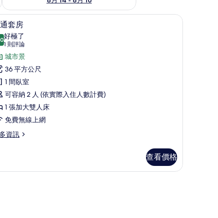
房內保險箱、書桌、筆電工作空間
普通套房 | 高級寢具、客房內保險箱、書桌、
顯
7
通套房
示
好極了
.0
10.0 分，滿分 10 分
普
(1
1 則評論
則
通
城市景
評
套
36 平方公尺
論)
房
1 間臥室
的
可容納 2 人 (依實際入住人數計費)
所
1 張加大雙人床
有
免費無線上網
相
多資訊
片
查看價格
、衛星頻道、電視、辦公室