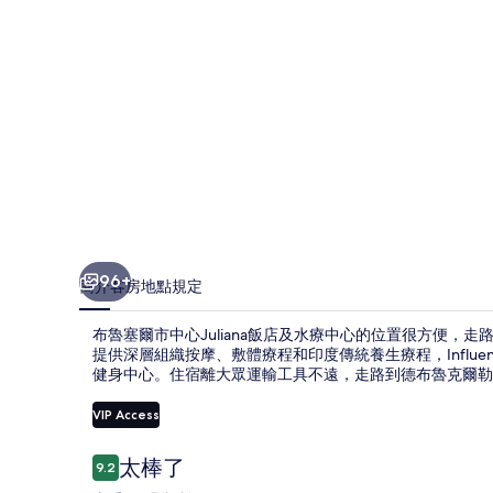
Juliana
飯
店
及
水
療
中
心
96+
簡介
客房
地點
規定
的
布魯塞爾市中心Juliana飯店及水療中心的位置很方便，走路
相
提供深層組織按摩、敷體療程和印度傳統養生療程，Influ
片
健身中心。住宿離大眾運輸工具不遠，走路到德布魯克爾勒站只
集
VIP Access
評
太棒了
9.2
9.2 分，滿分 10 分，
論