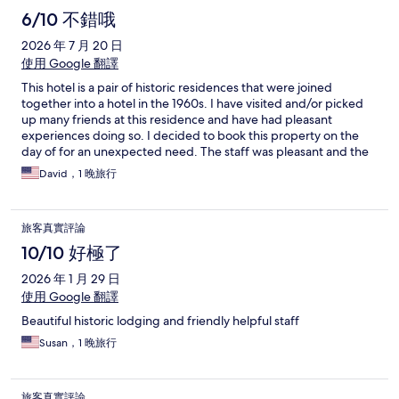
6/10 不錯哦
2026 年 7 月 20 日
使用 Google 翻譯
This hotel is a pair of historic residences that were joined
together into a hotel in the 1960s. I have visited and/or picked
up many friends at this residence and have had pleasant
experiences doing so. I decided to book this property on the
day of for an unexpected need. The staff was pleasant and the
room was nice other than the AC not coming on very well or at
David，1 晚旅行
all. I set the thermostat at 65 and I doubt the room ever cooled
below 78 and the windows did not open. I would be willing to
give this hotel another chance due to other pleasant
旅客真實評論
experiences, but my most recent was a bit frustrating and
disappointing.
10/10 好極了
2026 年 1 月 29 日
使用 Google 翻譯
Beautiful historic lodging and friendly helpful staff
Susan，1 晚旅行
旅客真實評論