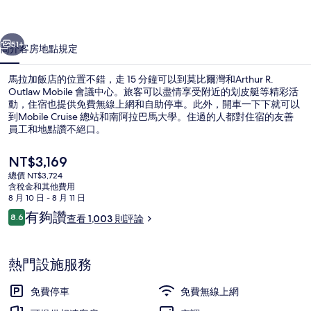
相
一個
下一個
片
51+
簡介
客房
地點
規定
集
馬拉加飯店的位置不錯，走 15 分鐘可以到莫比爾灣和Arthur R.
Outlaw Mobile 會議中心。旅客可以盡情享受附近的划皮艇等精彩活
動，住宿也提供免費無線上網和自助停車。此外，開車一下下就可以
到Mobile Cruise 總站和南阿拉巴馬大學。住過的人都對住宿的友善
員工和地點讚不絕口。
目
NT$3,169
前
總價 NT$3,724
的
含稅金和其他費用
大廳
價
8 月 10 日 - 8 月 11 日
格
評
有夠讚
8.6
查看 1,003 則評論
是
8.6 分，滿分 10 分，
論
NT$3,169
熱門設施服務
免費停車
免費無線上網