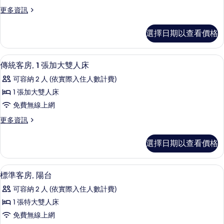
套
更
更多資訊
房,
多
1
傳
選擇日期以查看價格
統
張
套
特
房,
傳統客房, 1 張加大雙人床 | 高級寢
顯
4
1
大
傳統客房, 1 張加大雙人床
示
張
雙
可容納 2 人 (依實際入住人數計費)
特
傳
人
大
1 張加大雙人床
統
雙
床
免費無線上網
人
客
的
床
更
更多資訊
房,
的
多
所
詳
1
傳
有
選擇日期以查看價格
情
統
張
相
客
加
房,
片
標準客房, 陽台 | 高級寢具、書桌、遮
顯
4
1
大
標準客房, 陽台
示
張
雙
可容納 2 人 (依實際入住人數計費)
加
標
人
大
1 張特大雙人床
準
雙
床
免費無線上網
人
客