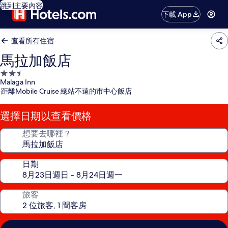
跳到主要內容
下載 App
查看所有住宿
馬拉加飯店
2.5
Malaga Inn
星
距離Mobile Cruise 總站不遠的市中心飯店
級
住
選擇日期以查看價格
宿
想要去哪裡？
日期
旅客