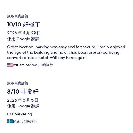
旅客真實評論
10/10 好極了
2026 年 4 月 29 日
使用 Google 翻譯
Great location, parking was easy and felt secure. I really enjoyed
the age of the building and how it has been preserved being
converted into a hotel. Will stay here again!
william barlow，1 晚旅行
旅客真實評論
8/10 非常好
2026 年 5 月 5 日
使用 Google 翻譯
Bra parkering
Mats，1 晚旅行