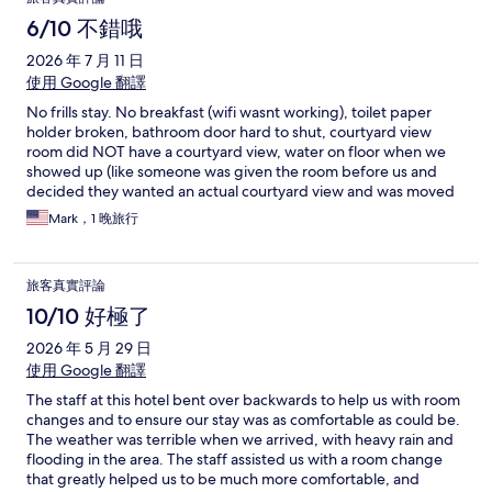
6/10 不錯哦
2026 年 7 月 11 日
使用 Google 翻譯
No frills stay. No breakfast (wifi wasnt working), toilet paper
holder broken, bathroom door hard to shut, courtyard view
room did NOT have a courtyard view, water on floor when we
showed up (like someone was given the room before us and
decided they wanted an actual courtyard view and was moved
and left their leaky cooler water on the floor. No fridge but
Mark，1 晚旅行
could ask for ice. Has potential but nothing fancy. Liked the
mardi gras museum a block over! Apparently a tour of a secret
tunnel at the inn but we didnt ask.
旅客真實評論
10/10 好極了
2026 年 5 月 29 日
使用 Google 翻譯
The staff at this hotel bent over backwards to help us with room
changes and to ensure our stay was as comfortable as could be.
The weather was terrible when we arrived, with heavy rain and
flooding in the area. The staff assisted us with a room change
that greatly helped us to be much more comfortable, and