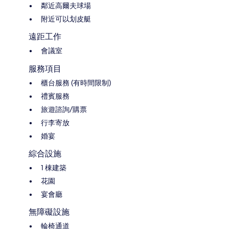
鄰近高爾夫球場
附近可以划皮艇
遠距工作
會議室
服務項目
櫃台服務 (有時間限制)
禮賓服務
旅遊諮詢/購票
行李寄放
婚宴
綜合設施
1 棟建築
花園
宴會廳
無障礙設施
輪椅通道