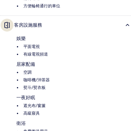
方便輪椅通行的車位
客房設施服務
娛樂
平面電視
有線電視頻道
居家配備
空調
咖啡機/沖茶器
熨斗/熨衣板
一夜好眠
遮光布/窗簾
高級寢具
衛浴