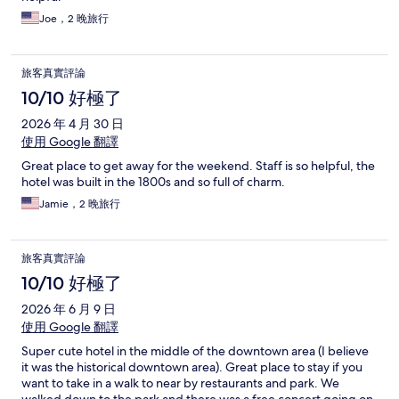
Joe，2 晚旅行
旅客真實評論
10/10 好極了
2026 年 4 月 30 日
使用 Google 翻譯
Great place to get away for the weekend. Staff is so helpful, the
hotel was built in the 1800s and so full of charm.
Jamie，2 晚旅行
旅客真實評論
10/10 好極了
2026 年 6 月 9 日
使用 Google 翻譯
Super cute hotel in the middle of the downtown area (I believe
it was the historical downtown area). Great place to stay if you
want to take in a walk to near by restaurants and park. We