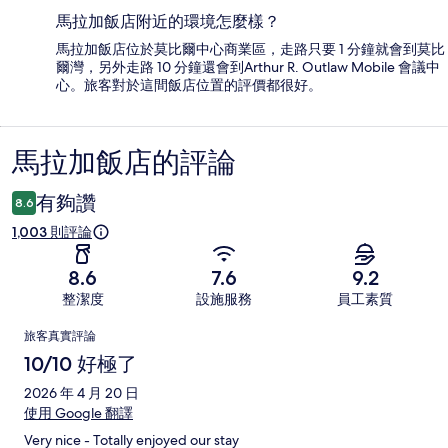
馬拉加飯店附近的環境怎麼樣？
馬拉加飯店位於莫比爾中心商業區，走路只要 1 分鐘就會到莫比
爾灣，另外走路 10 分鐘還會到Arthur R. Outlaw Mobile 會議中
心。旅客對於這間飯店位置的評價都很好。
馬拉加飯店的評論
評
論
有夠讚
8.6
1,003 則評論
8.6
7.6
9.2
整潔度
設施服務
員工素質
評
旅客真實評論
論
10/10 好極了
2026 年 4 月 20 日
使用 Google 翻譯
Very nice - Totally enjoyed our stay