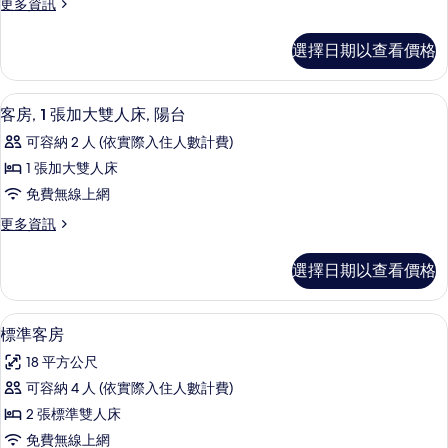
更
更多資訊
張
多
加
客
選擇日期以查看價格
房,
大
2
雙
張
客房, 1 張加大雙人床, 陽台 | 高級
顯
6
加
人
客房, 1 張加大雙人床, 陽台
示
大
床,
可容納 2 人 (依實際入住人數計費)
雙
客
庭
人
1 張加大雙人床
房,
床,
園
免費無線上網
庭
1
的
園
更
更多資訊
張
的
多
所
詳
加
客
有
選擇日期以查看價格
情
房,
大
相
1
雙
張
片
標準客房 | 高級寢具、書桌、遮光布/
顯
6
加
人
標準客房
示
大
床,
18 平方公尺
雙
標
陽
人
可容納 4 人 (依實際入住人數計費)
準
床,
台
2 張標準雙人床
陽
客
的
台
免費無線上網