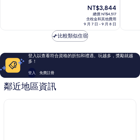
史
海
滿
滿
現
NT$3,844
區
軍
分
分
在
IHG
上
10
10
總價 NT$4,517
價
旗
含稅金和其他費用
將
分，
分，
格
9 月 7 日 - 9 月 8 日
下
飯
有
好
為
飯
店
夠
極
NT$3,844
比較類似住宿
店
莫
讚，
了，
假
比
1,002
1,309
日
爾
則
則
飯
中
評
評
登入以查看符合資格的折扣和禮遇。玩越多，獎勵就越
店
心
論
論
多！
莫
商
比
業
登入
免費註冊
爾
區
中
鄰近地區資訊
心
商
業
區