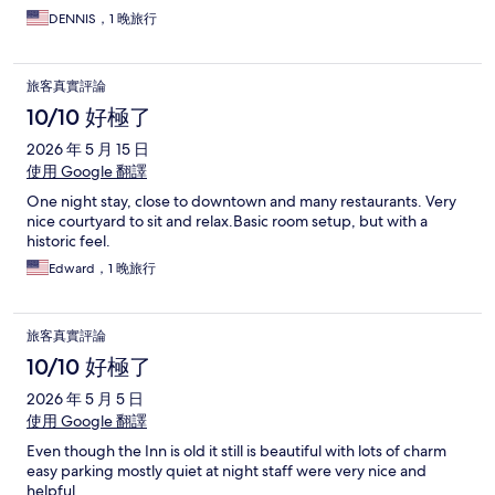
DENNIS，1 晚旅行
旅客真實評論
10/10 好極了
2026 年 5 月 15 日
使用 Google 翻譯
One night stay, close to downtown and many restaurants. Very
nice courtyard to sit and relax.Basic room setup, but with a
historic feel.
Edward，1 晚旅行
旅客真實評論
10/10 好極了
2026 年 5 月 5 日
使用 Google 翻譯
Even though the Inn is old it still is beautiful with lots of charm
easy parking mostly quiet at night staff were very nice and
helpful