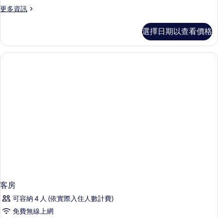
更
更多資訊
多
客
選擇日期以查看價格
房
的
詳
情
客房
可容納 4 人 (依實際入住人數計費)
免費無線上網