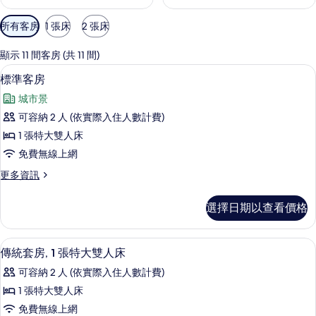
可
所有客房
1 張床
2 張床
用
的
顯示 11 間客房 (共 11 間)
客
標準客房 | 高級寢具、書桌、遮光布/
顯
4
標準客房
房
示
篩
城市景
標
選
可容納 2 人 (依實際入住人數計費)
準
條
1 張特大雙人床
客
件
免費無線上網
房
更
更多資訊
的
多
所
標
選擇日期以查看價格
準
有
客
相
房
傳統套房, 1 張特大雙人床 | 高級寢
顯
3
的
傳統套房, 1 張特大雙人床
片
示
詳
可容納 2 人 (依實際入住人數計費)
情
傳
1 張特大雙人床
統
免費無線上網