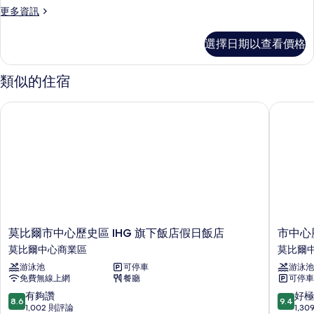
更
更多資訊
多
客
選擇日期以查看價格
房
的
詳
類似的住宿
情
莫比爾市中心歷史區 IHG 旗下飯店假日飯店
市中心歷
莫
市
莫比爾市中心歷史區 IHG 旗下飯店假日飯店
市中心
比
中
莫比爾中心商業區
莫比爾
爾
心
游泳池
可停車
游泳池
市
歷
免費無線上網
餐廳
可停車
中
史
心
區
8.6
9.4
有夠讚
好極
8.6
9.4
歷
的
分，
分，
1,002 則評論
1,3