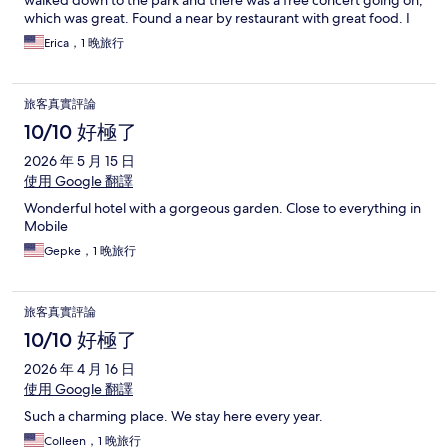
walked down to the park and there was a free concert going on,
which was great. Found a near by restaurant with great food. I
would recommend this place and would stay there again.
Erica，1 晚旅行
旅客真實評論
10/10 好極了
2026 年 5 月 15 日
使用 Google 翻譯
Wonderful hotel with a gorgeous garden. Close to everything in
Mobile
Gepke，1 晚旅行
旅客真實評論
10/10 好極了
2026 年 4 月 16 日
使用 Google 翻譯
Such a charming place. We stay here every year.
Colleen，1 晚旅行