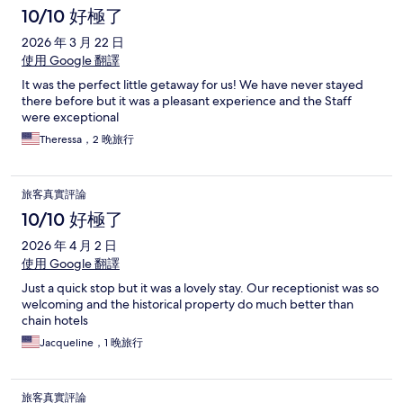
10/10 好極了
2026 年 3 月 22 日
使用 Google 翻譯
It was the perfect little getaway for us! We have never stayed
there before but it was a pleasant experience and the Staff
were exceptional
Theressa，2 晚旅行
旅客真實評論
10/10 好極了
2026 年 4 月 2 日
使用 Google 翻譯
Just a quick stop but it was a lovely stay. Our receptionist was so
welcoming and the historical property do much better than
chain hotels
Jacqueline，1 晚旅行
旅客真實評論