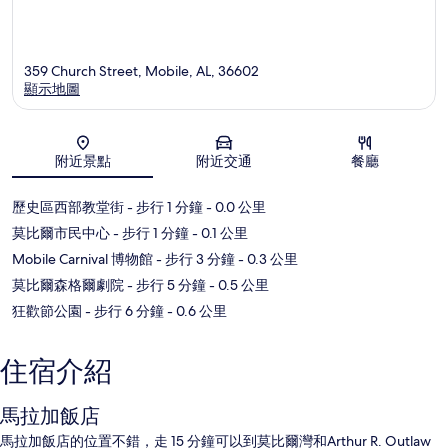
359 Church Street, Mobile, AL, 36602
顯示地圖
地圖
附近景點
附近交通
餐廳
歷史區西部教堂街
- 步行 1 分鐘
- 0.0 公里
莫比爾市民中心
- 步行 1 分鐘
- 0.1 公里
Mobile Carnival 博物館
- 步行 3 分鐘
- 0.3 公里
莫比爾森格爾劇院
- 步行 5 分鐘
- 0.5 公里
狂歡節公園
- 步行 6 分鐘
- 0.6 公里
住宿介紹
馬拉加飯店
馬拉加飯店的位置不錯，走 15 分鐘可以到莫比爾灣和Arthur R. Outlaw