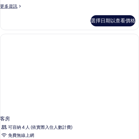
更
更多資訊
多
客
選擇日期以查看價格
房
的
詳
情
客房
可容納 4 人 (依實際入住人數計費)
免費無線上網