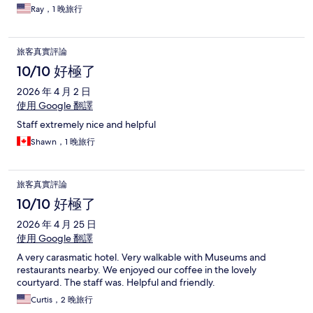
everyone was friendly, kind, and helpful. We would happily stay
Ray，1 晚旅行
here again.
旅客真實評論
10/10 好極了
2026 年 4 月 2 日
使用 Google 翻譯
Staff extremely nice and helpful
Shawn，1 晚旅行
旅客真實評論
10/10 好極了
2026 年 4 月 25 日
使用 Google 翻譯
A very carasmatic hotel. Very walkable with Museums and
restaurants nearby. We enjoyed our coffee in the lovely
courtyard. The staff was. Helpful and friendly.
Curtis，2 晚旅行