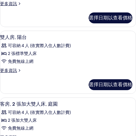
的
床
更
更多資訊
房,
的
多
所
詳
陽
標
有
選擇日期以查看價格
情
準
台
相
客
的
房,
片
雙人房, 陽台 | 高級寢具、書桌、遮光
顯
4
陽
雙人房, 陽台
所
示
台
有
可容納 4 人 (依實際入住人數計費)
的
雙
詳
相
2 張標準雙人床
人
情
片
免費無線上網
房,
更
更多資訊
陽
多
台
雙
選擇日期以查看價格
人
的
房,
所
陽
客房, 2 張加大雙人床, 庭園 | 高級
顯
7
台
客房, 2 張加大雙人床, 庭園
有
示
的
相
可容納 4 人 (依實際入住人數計費)
詳
客
情
片
2 張加大雙人床
房,
免費無線上網
2