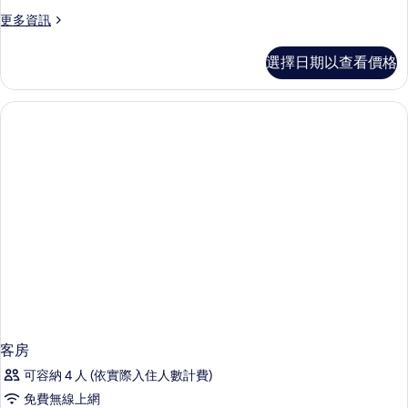
房
的
所
更
更多資訊
詳
的
多
有
情
所
標
相
選擇日期以查看價格
準
有
片
客
相
房
的
片
詳
情
客房
可容納 4 人 (依實際入住人數計費)
免費無線上網