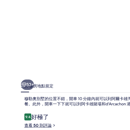
相
片
集
53+
簡介
客房
地點
規定
穆勒奧別墅的位置不錯，開車 10 分鐘內就可以到阿爾卡
餐。此外，開車一下下就可以到阿卡雄賭場和d'Arcachon 
評
好極了
9.4
9.4 分，滿分 10 分，
論
查看 50 則評論