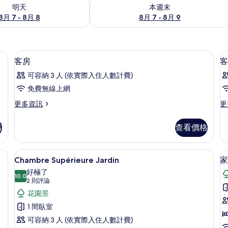
7 - 8月 8) 的供應情況
查看本週末 (8月 7 - 8月 9) 的供應情況
明天
本週末
8月 7 - 8月 8
8月 7 - 8月 9
免費無線上網
客房內保險箱、搖籃/嬰兒床、免費無
顯
6
客房
客
示
可容納 3 人 (依實際入住人數計費)
客
免費無線上網
房
更
更
更多資訊
更
的
多
多
所
客
客
格
查看價格
房
房
有
的
的
相
詳
詳
搖籃/嬰兒床、免費無線上網
Chambre Supérieure Jardin
顯
4
情
情
Chambre Supérieure Jardin
家
片
示
好極了
10.0
Chambre
10.0 分，滿分 10 分
(2
2 則評論
Supérieure
則
花園景
評
Jardin
1 間臥室
論)
的
可容納 3 人 (依實際入住人數計費)