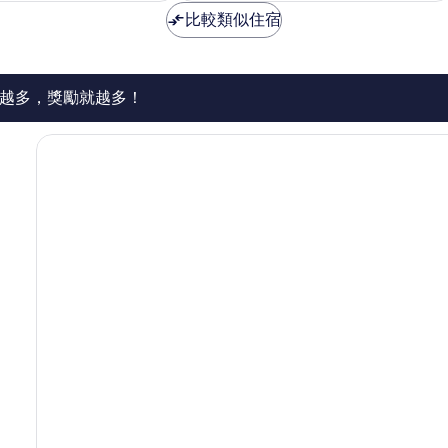
極
NT$4,114
NT$5,607
比較類似住宿
了，
42
則
評
論
越多，獎勵就越多！