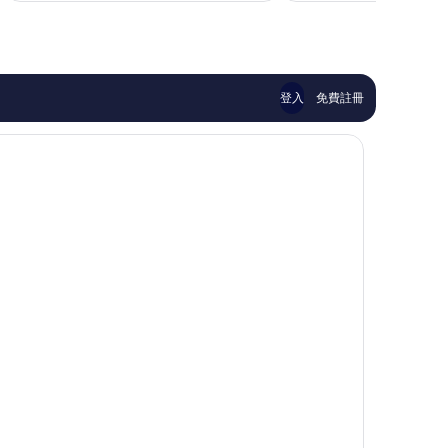
錯
棒
NT$3,634
哦，
了，
492
43
則
則
評
評
論
論
登入
免費註冊