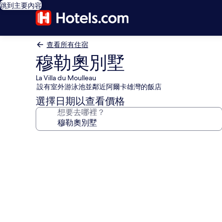
跳到主要內容
查看所有住宿
穆勒奧別墅
La Villa du Moulleau
設有室外游泳池並鄰近阿爾卡雄灣的飯店
選擇日期以查看價格
想要去哪裡？
穆
勒
奧
別
墅
的