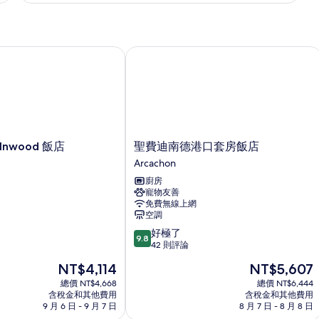
詳
情
Inwood 飯店
聖費迪南德港口套房飯店
聖
y Inwood 飯店
聖費迪南德港口套房飯店
費
Arcachon
迪
廚房
南
寵物友善
德
免費無線上網
港
空調
口
9.8
好極了
套
9.8
分，
42 則評論
房
滿
飯
現
現
NT$4,114
NT$5,607
分
店
在
在
10
總價 NT$4,668
總價 NT$6,444
Arcachon
價
價
含稅金和其他費用
含稅金和其他費用
分，
格
格
9 月 6 日 - 9 月 7 日
8 月 7 日 - 8 月 8 日
好
為
為