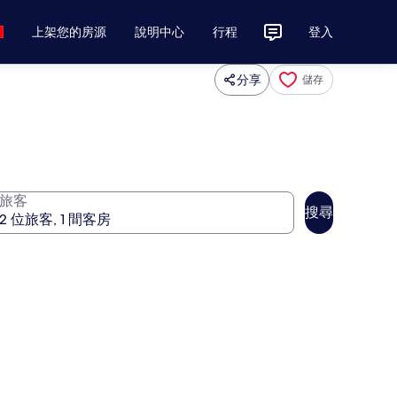
上架您的房源
說明中心
行程
登入
分享
儲存
旅客
搜尋