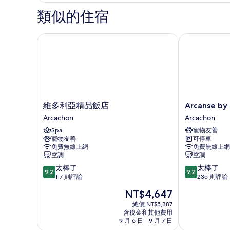
類似的住宿
維多利亞精品飯店
Arcanse by 
維
Arcanse
維多利亞精品飯店
Arcanse b
多
by
Arcachon
Arcachon
利
Inwood
Spa
寵物友善
亞
飯
寵物友善
可停車
精
店
免費無線上網
免費無線上網
品
Arcachon
空調
空調
飯
9.2
9.2
太棒了
太棒了
店
9.2
9.2
分，
分，
117 則評論
235 則評論
Arcachon
滿
滿
現
NT$4,647
分
分
在
10
10
總價 NT$5,387
價
含稅金和其他費用
分，
分，
格
9 月 6 日 - 9 月 7 日
太
太
為