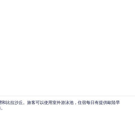
餐廳
雄灣和比拉沙丘。旅客可以使用室外游泳池，住宿每日有提供歐陸早
港。
餐廳