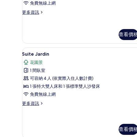
房
免費無線上網
的
更
更多資訊
多
所
經
有
典
雙
查看價
相
人
片
房
Suite Jardin | 客房內
顯
的
7
Suite Jardin
詳
示
情
花園景
Suite
1 間臥室
Jardin
可容納 4 人 (依實際入住人數計費)
的
1 張特大雙人床和 1 張標準雙人沙發床
所
免費無線上網
有
更
更多資訊
相
多
片
Suite
Jardin
的
查看價
詳
情