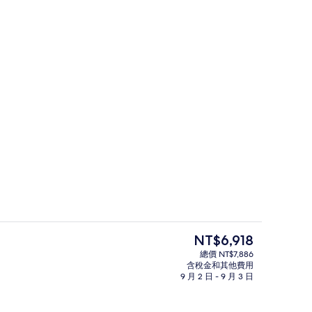
外觀
目
NT$6,918
前
總價 NT$7,886
的
含稅金和其他費用
接待櫃台
價
9 月 2 日 - 9 月 3 日
格
是