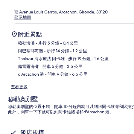
12 Avenue Louis Garros, Arcachon, Gironde, 33120
顯示地圖
附近景點
穆勒海灘
- 步行 5 分鐘
- 0.4 公里
阿巴蒂耶海灘
- 步行 14 分鐘
- 1.2 公里
地
Thalazur 海水療法 阿卡雄
- 步行 19 分鐘
- 1.6 公里
佩雷爾海灘
- 開車 5 分鐘
- 3.5 公里
d'Arcachon 港
- 開車 9 分鐘
- 6.5 公里
查看更多
穆勒奧別墅
穆勒奧別墅的位置不錯，開車 10 分鐘內就可以到阿爾卡雄灣和比
此外，開車一下下就可以到阿卡雄賭場和d'Arcachon 港。
飯店規模