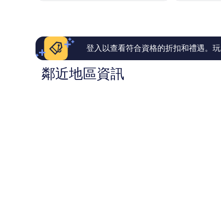
棒
棒
NT$4,647
了，
了，
117
235
則
則
評
評
論
論
登入以查看符合資格的折扣和禮遇。玩
鄰近地區資訊