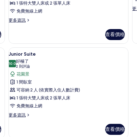
所
1 張特大雙人床或 2 張單人床
有
更
更
免費無線上網
多
相
家
更
更多資訊
片
庭
多
客
Chambre
格
查看價格
房
Supérieure
的
Jardin
詳
的
保險箱、搖籃/嬰兒床、免費無線上網
Junior Suite | 客房內保險箱、搖
顯
情
5
詳
Junior Suite
示
情
好極了
10.0
Junior
10.0 分，滿分 10 分
(2
2 則評論
Suite
則
花園景
評
的
1 間臥室
論)
所
可容納 2 人 (依實際入住人數計費)
有
1 張特大雙人床或 2 張單人床
相
免費無線上網
片
更
更多資訊
多
Junior
格
查看價格
Suite
的