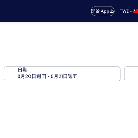
•
開啟 App
TWD
日期