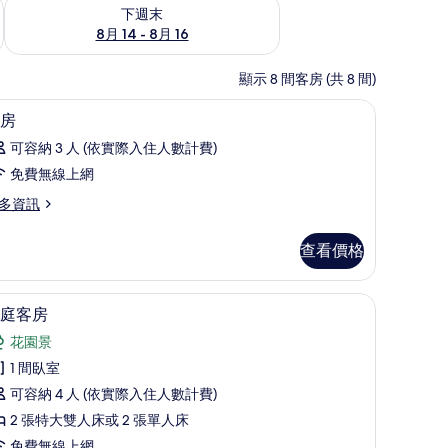
查看下週末 (8月 14 - 8月 16) 的供應情況
下週末
8月 14 - 8月 16
顯示 8 間客房 (共 8 間)
線上網
浴室 | 淋浴設備
顯
4
房
示
可容納 3 人 (依實際入住人數計費)
客
免費無線上網
房
多資訊
的
所
查看價格
有
相
 | 客房內保險箱、搖籃/嬰兒床、免費無線上網
家庭客房 | 客房內保險箱、搖籃/嬰兒床、免費
顯
4
庭客房
片
示
花園景
家
1 間臥室
庭
可容納 4 人 (依實際入住人數計費)
客
2 張特大雙人床或 2 張單人床
房
免費無線上網