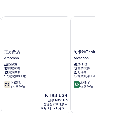
道方飯店
阿卡雄Thalazur La Rés
道
阿
道方飯店
阿卡雄Thalazur La R
方
卡
Arcachon
Arcachon
飯
雄
游泳池
游泳池
店
Thalazur
寵物友善
寵物友善
Arcachon
La
免費停車
可停車
Résidence
免費無線上網
免費無線上網
飯
7.8
9.0
不錯哦
太棒了
店
7.8
9.0
分，
分，
492 則評論
43 則評論
Arcachon
滿
滿
現
NT$3,634
分
分
在
10
10
總價 NT$4,140
價
含稅金和其他費用
分，
分，
格
9 月 2 日 - 9 月 3 日
9
不
太
為