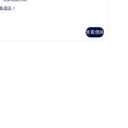
的
多資訊
所
有
相
查看價格
片
籃/嬰兒床、免費無線上網