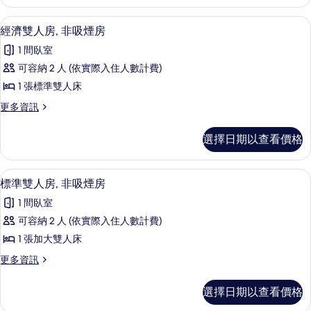
房,
的
吸
書桌、床單
顯
15
煙
經濟雙人房, 非吸煙房
所
示
房
有
1 間臥室
的
經
詳
相
可容納 2 人 (依實際入住人數計費)
濟
情
片
1 張標準雙人床
雙
更
更多資訊
人
多
房,
經
選擇日期以查看價格
濟
非
雙
吸
人
書桌、床單
顯
16
房,
標準雙人房, 非吸煙房
煙
示
非
房
1 間臥室
吸
標
煙
的
可容納 2 人 (依實際入住人數計費)
準
房
所
1 張加大雙人床
的
雙
詳
有
更
更多資訊
人
情
多
相
房,
標
選擇日期以查看價格
片
準
非
雙