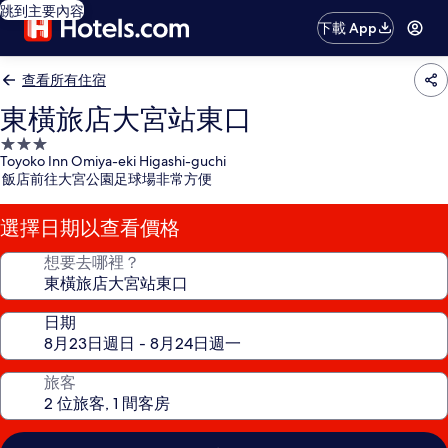
跳到主要內容
下載 App
查看所有住宿
東橫旅店大宮站東口
3.0
Toyoko Inn Omiya-eki Higashi-guchi
星
飯店前往大宮公園足球場非常方便
級
住
選擇日期以查看價格
宿
想要去哪裡？
日期
旅客