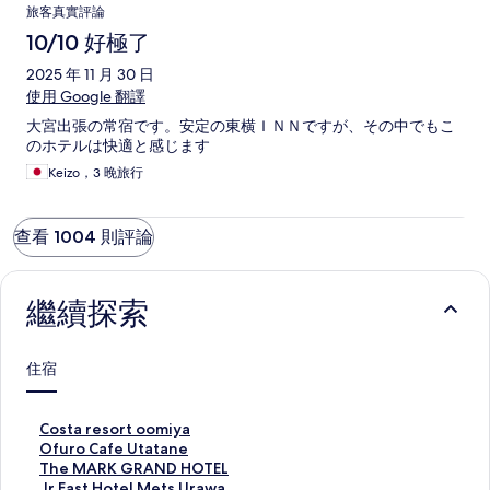
旅客真實評論
10/10 好極了
2025 年 11 月 30 日
使用 Google 翻譯
大宮出張の常宿です。安定の東横ＩＮＮですが、その中でもこ
のホテルは快適と感じます
Keizo，3 晚旅行
查看 1004 則評論
繼續探索
住宿
C
Costa resort oomiya
o
O
Ofuro Cafe Utatane
s
f
T
The MARK GRAND HOTEL
t
u
h
J
Jr East Hotel Mets Urawa