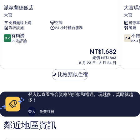
派
大
派歐蘭德飯店
大宮瑪
歐
宮
大宮
大宮
蘭
瑪
免費無線上網
空調
可停車
德
魯
洗衣設施
24 小時櫃台服務
餐廳
飯
都
店
飯
8.6
7.4
有夠讚
不錯
8.6
7.4
大
店
分，
分，
18 則評論
850
宮
大
滿
滿
現
NT$1,682
宮
分
分
在
10
10
總價 NT$1,863
價
8 月 23 日 - 8 月 24 日
分，
分，
格
有
不
為
比較類似住宿
夠
錯
NT$1,682
讚，
哦，
18
850
則
則
登入以查看符合資格的折扣和禮遇。玩越多，獎勵就越
評
評
多！
論
論
登入
免費註冊
鄰近地區資訊