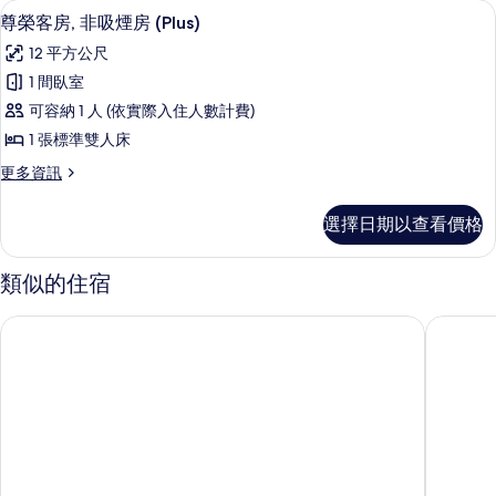
尊榮客房, 非吸煙房 (Plus) | 書桌、床單
顯
15
房,
尊榮客房, 非吸煙房 (Plus)
房
示
吸
的
12 平方公尺
煙
尊
房
所
1 間臥室
榮
的
有
可容納 1 人 (依實際入住人數計費)
詳
客
情
相
1 張標準雙人床
房,
片
更
更多資訊
非
多
吸
尊
選擇日期以查看價格
榮
煙
客
房
房,
類似的住宿
非
(Plus)
吸
的
派歐蘭德飯店
大宮瑪魯
煙
所
房
(Plus)
有
的
相
詳
情
片