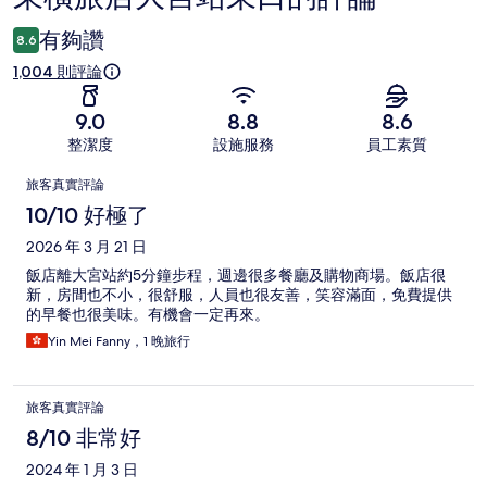
論
有夠讚
8.6
1,004 則評論
9.0
8.8
8.6
整潔度
設施服務
員工素質
評
旅客真實評論
論
10/10 好極了
2026 年 3 月 21 日
飯店離大宮站約5分鐘步程，週邊很多餐廳及購物商場。飯店很
新，房間也不小，很舒服，人員也很友善，笑容滿面，免費提供
的早餐也很美味。有機會一定再來。
Yin Mei Fanny，1 晚旅行
旅客真實評論
8/10 非常好
2024 年 1 月 3 日