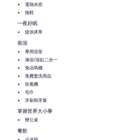
電熱水壺
拖鞋
一夜好眠
提供床單
衛浴
專用浴室
淋浴/浴缸二合一
免治馬桶
免費盥洗用品
吹風機
毛巾
牙刷和牙膏
掌握世界大小事
辦公桌
餐飲
小冰箱