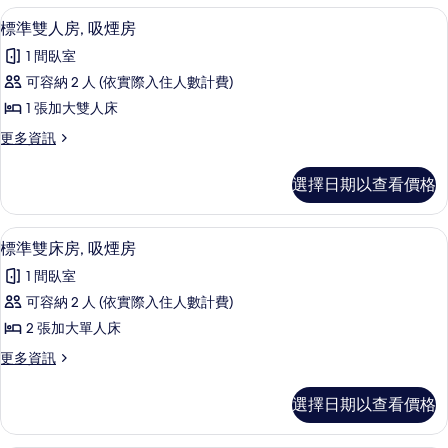
煙
人
書桌、床單
顯
16
房,
標準雙人房, 吸煙房
房
示
吸
的
1 間臥室
煙
標
房
所
可容納 2 人 (依實際入住人數計費)
準
的
有
1 張加大雙人床
詳
雙
情
相
更
更多資訊
人
多
片
房,
標
選擇日期以查看價格
準
吸
雙
煙
人
書桌、床單
顯
15
房,
標準雙床房, 吸煙房
房
示
吸
的
1 間臥室
煙
標
房
所
可容納 2 人 (依實際入住人數計費)
準
的
有
2 張加大單人床
詳
雙
情
相
更
更多資訊
床
多
片
房,
標
選擇日期以查看價格
準
吸
雙
煙
床