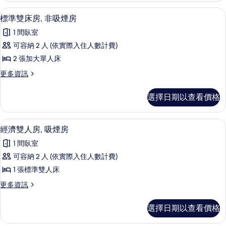
吸
人
書桌、床單
顯
16
房,
標準雙床房, 非吸煙房
煙
示
非
房
1 間臥室
吸
標
煙
的
可容納 2 人 (依實際入住人數計費)
準
房
所
2 張加大單人床
的
雙
詳
有
更
更多資訊
床
情
多
相
房,
標
選擇日期以查看價格
片
準
非
雙
吸
床
書桌、床單
顯
15
房,
經濟雙人房, 吸煙房
煙
示
非
房
1 間臥室
吸
經
煙
的
可容納 2 人 (依實際入住人數計費)
濟
房
所
1 張標準雙人床
的
雙
詳
有
更
更多資訊
人
情
多
相
房,
經
選擇日期以查看價格
片
濟
吸
雙