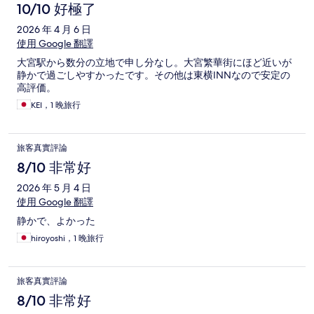
10/10 好極了
2026 年 4 月 6 日
使用 Google 翻譯
大宮駅から数分の立地で申し分なし。大宮繁華街にほど近いが
静かで過ごしやすかったです。その他は東横INNなので安定の
高評価。
KEI，1 晚旅行
旅客真實評論
8/10 非常好
2026 年 5 月 4 日
使用 Google 翻譯
静かで、よかった
hiroyoshi，1 晚旅行
旅客真實評論
8/10 非常好