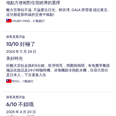
地點方便相對住宿經濟的選擇
離大宮車站不遠, 不論要往日光、輕井澤, GALA 滑雪場 或往東京,
這兒都是新幹線的交會中樞點!
HSUEH-YING，2 晚旅行
旅客真實評論
10/10 好極了
2024 年 11 月 24 日
美好時光
距離大宮站走路約5分鐘，乾淨明亮，周圍很熱鬧，有免費早餐跟
備品化妝品及24小時咖啡機、冰塊機跟冷熱飲水機，住宿大部分
是日本人，下次還會入住
PEIYU，1 晚旅行
旅客真實評論
6/10 不錯哦
2025 年 4 月 20 日