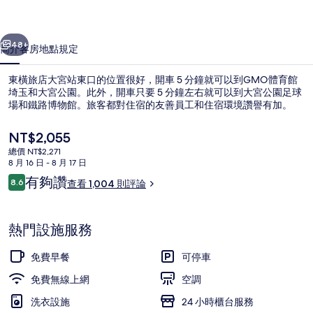
站
一個
下一個
東
48+
簡介
客房
地點
規定
口
東橫旅店大宮站東口的位置很好，開車 5 分鐘就可以到GMO體育館
的
埼玉和大宮公園。此外，開車只要 5 分鐘左右就可以到大宮公園足球
場和鐵路博物館。旅客都對住宿的友善員工和住宿環境讚譽有加。
相
片
目
NT$2,055
前
集
總價 NT$2,271
的
8 月 16 日 - 8 月 17 日
價
評
有夠讚
8.6
查看 1,004 則評論
格
8.6 分，滿分 10 分，
論
住宿入口
是
NT$2,055
熱門設施服務
免費早餐
可停車
免費無線上網
空調
洗衣設施
24 小時櫃台服務