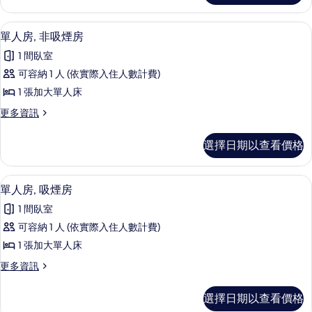
吸
單
煙
人
書桌、床單
顯
15
房,
單人房, 非吸煙房
房
示
吸
的
1 間臥室
煙
單
房
所
可容納 1 人 (依實際入住人數計費)
人
的
有
1 張加大單人床
詳
房,
情
相
更
更多資訊
非
多
片
吸
單
選擇日期以查看價格
人
煙
房,
房
非
書桌、床單
顯
15
吸
單人房, 吸煙房
的
示
煙
所
1 間臥室
房
單
的
有
可容納 1 人 (依實際入住人數計費)
人
詳
相
1 張加大單人床
情
房,
片
更
更多資訊
吸
多
煙
單
選擇日期以查看價格
人
房