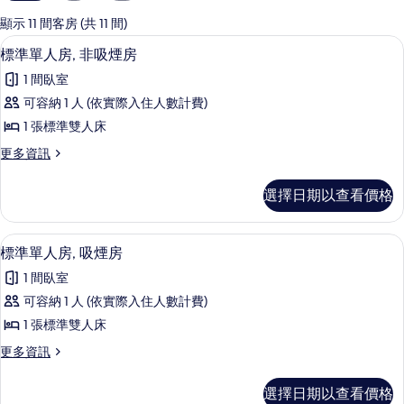
用
的
顯示 11 間客房 (共 11 間)
客
書桌、床單
顯
15
標準單人房, 非吸煙房
房
示
篩
1 間臥室
標
選
可容納 1 人 (依實際入住人數計費)
準
條
1 張標準雙人床
單
件
更
更多資訊
人
多
房,
標
選擇日期以查看價格
準
非
單
吸
人
書桌、床單
顯
15
房,
標準單人房, 吸煙房
煙
示
非
房
1 間臥室
吸
標
煙
的
可容納 1 人 (依實際入住人數計費)
準
房
所
1 張標準雙人床
的
單
詳
有
更
更多資訊
人
情
多
相
房,
標
選擇日期以查看價格
片
準