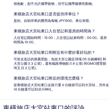
很抱歉，恕不允許攜帶寵物，但可以攜帶服務性動物。
東橫旅店大宮站東口是否提供停車位？
是的。自助停車的費用為每晚 JPY1500。車位有限。
東橫旅店大宮站東口入住登記和退房的時間為？
入住登記開始時間：15:00；入住登記結束時間：00:00。退房
時間為 10:00。
東橫旅店大宮站東口和附近有什麼好看好玩的？
可前去造訪的推薦景點，包括大宮公園足球場 (15 分鐘腳程) 和
大宮公園 (1.3 公里)，還有鐵路博物館 (1.8 公里) 和GMO體育館
埼玉 (2.2 公里)。
東橫旅店大宮站東口附近的環境怎麼樣？
從東橫旅店大宮站東口走路只要 6 分鐘就可以到大宮站，另外走
14 分鐘還可以到冰川神社。
東橫旅店大宮站東口的評論
評