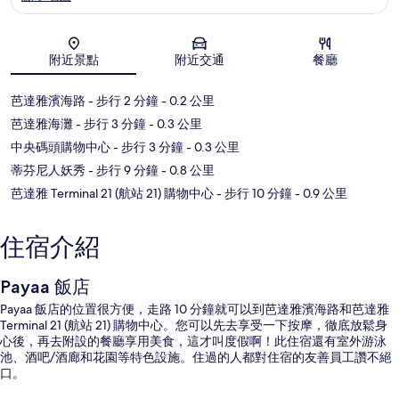
地圖
附近景點
附近交通
餐廳
芭達雅濱海路
- 步行 2 分鐘
- 0.2 公里
芭達雅海灘
- 步行 3 分鐘
- 0.3 公里
中央碼頭購物中心
- 步行 3 分鐘
- 0.3 公里
蒂芬尼人妖秀
- 步行 9 分鐘
- 0.8 公里
芭達雅 Terminal 21 (航站 21) 購物中心
- 步行 10 分鐘
- 0.9 公里
住宿介紹
Payaa 飯店
Payaa 飯店的位置很方便，走路 10 分鐘就可以到芭達雅濱海路和芭達雅
Terminal 21 (航站 21) 購物中心。您可以先去享受一下按摩，徹底放鬆身
心後，再去附設的餐廳享用美食，這才叫度假啊！此住宿還有室外游泳
池、酒吧/酒廊和花園等特色設施。住過的人都對住宿的友善員工讚不絕
口。