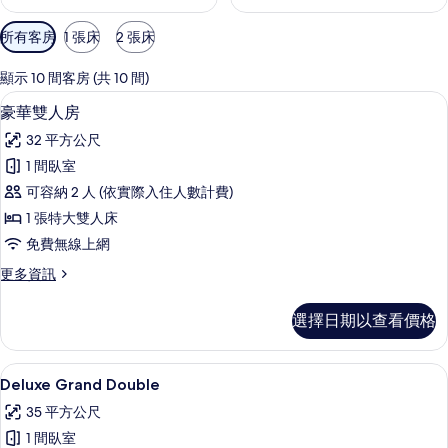
可
所有客房
1 張床
2 張床
用
的
顯示 10 間客房 (共 10 間)
客
豪華雙人房 | 高級寢具、迷你吧、客
顯
5
豪華雙人房
房
示
篩
32 平方公尺
豪
選
1 間臥室
華
條
可容納 2 人 (依實際入住人數計費)
雙
件
1 張特大雙人床
人
免費無線上網
房
更
更多資訊
的
多
所
豪
選擇日期以查看價格
華
有
雙
相
人
Deluxe Grand Double | 高級
顯
7
房
Deluxe Grand Double
片
示
的
35 平方公尺
詳
Deluxe
情
1 間臥室