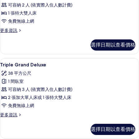
Grand
可容納 2 人 (依實際入住人數計費)
Double
1 張特大雙人床
的
免費無線上網
所
有
更
更多資訊
多
相
Deluxe
選擇日期以查看價格
片
Grand
Double
的
Triple Grand Deluxe | 高級
顯
6
詳
Triple Grand Deluxe
示
情
38 平方公尺
Triple
1 間臥室
Grand
可容納 3 人 (依實際入住人數計費)
Deluxe
2 張加大單人床或 1 張特大雙人床
的
免費無線上網
所
有
更
更多資訊
多
相
Triple
選擇日期以查看價格
片
Grand
Deluxe