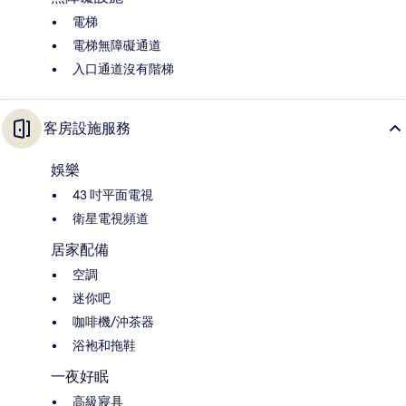
電梯
電梯無障礙通道
入口通道沒有階梯
客房設施服務
娛樂
43 吋平面電視
衛星電視頻道
居家配備
空調
迷你吧
咖啡機/沖茶器
浴袍和拖鞋
一夜好眠
高級寢具