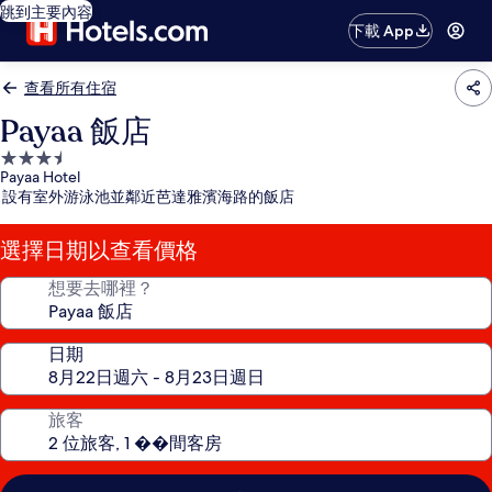
跳到主要內容
下載 App
查看所有住宿
Payaa 飯店
3.5
Payaa Hotel
星
設有室外游泳池並鄰近芭達雅濱海路的飯店
級
住
選擇日期以查看價格
宿
想要去哪裡？
日期
旅客