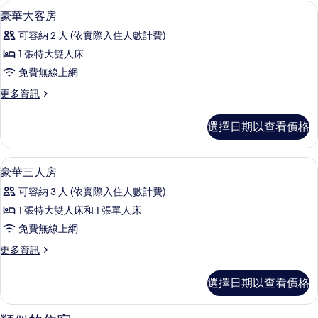
的
大
高級寢具、迷你吧、客房內保險箱、書
顯
14
床
豪華大客房
所
示
房
有
可容納 2 人 (依實際入住人數計費)
的
豪
詳
相
1 張特大雙人床
華
情
片
免費無線上網
大
更
更多資訊
客
多
房
豪
選擇日期以查看價格
華
的
大
所
客
高級寢具、迷你吧、客房內保險箱、書
顯
10
房
豪華三人房
有
示
的
相
可容納 3 人 (依實際入住人數計費)
詳
豪
情
片
1 張特大雙人床和 1 張單人床
華
免費無線上網
三
更
更多資訊
人
多
房
豪
選擇日期以查看價格
華
的
三
所
人