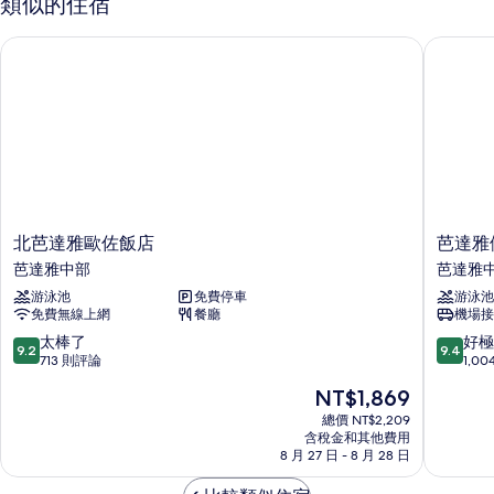
類似的住宿
房
有
的
北芭達雅歐佐飯店
芭達雅假
相
詳
情
片
北
芭
北芭達雅歐佐飯店
芭達雅
芭
達
芭達雅中部
芭達雅
達
雅
游泳池
免費停車
游泳池
雅
假
免費無線上網
餐廳
機場接
歐
日
佐
飯
9.2
9.4
太棒了
好極
9.2
9.4
飯
店
分，
分，
713 則評論
1,0
店
IHG
滿
滿
現
NT$1,869
芭
旗
分
分
在
達
下
10
10
總價 NT$2,209
價
雅
含稅金和其他費用
飯
分，
分，
格
8 月 27 日 - 8 月 28 日
中
店
太
好
為
部
芭
棒
極
NT$1,869