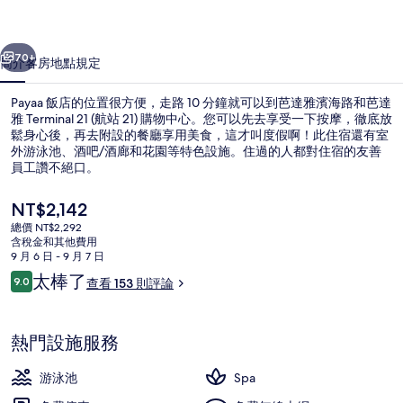
集
一個
下一個
70+
簡介
客房
地點
規定
Payaa 飯店的位置很方便，走路 10 分鐘就可以到芭達雅濱海路和芭達
雅 Terminal 21 (航站 21) 購物中心。您可以先去享受一下按摩，徹底放
鬆身心後，再去附設的餐廳享用美食，這才叫度假啊！此住宿還有室
外游泳池、酒吧/酒廊和花園等特色設施。住過的人都對住宿的友善
員工讚不絕口。
目
NT$2,142
前
總價 NT$2,292
的
含稅金和其他費用
接待櫃台
價
9 月 6 日 - 9 月 7 日
格
評
太棒了
9.0
查看 153 則評論
是
9.0 分，滿分 10 分，
論
NT$2,142
熱門設施服務
游泳池
Spa