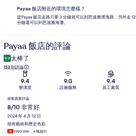
Payaa 飯店附近的環境怎麼樣？
從Payaa 飯店走路只要 3 分鐘就可以到芭達雅濱海路，另外走 12
分鐘還可以到芭達雅海灘。
Payaa 飯店的評論
評
論
太棒了
9.0
153 則評論
9.4
9.0
9.4
整潔度
設施服務
員工素質
評
旅客真實評論
論
8/10 非常好
2024 年 4 月 12 日
很有藝術和歷史色彩
YING WAI，4 晚旅行