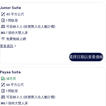
的
Junior Suite | 高級寢具、迷你吧
顯
7
詳
Junior Suite
示
情
40 平方公尺
Junior
1 間臥室
Suite
可容納 2 人 (依實際入住人數計費)
的
1 張特大雙人床
所
免費無線上網
有
更
更多資訊
相
多
片
Junior
選擇日期以查看價格
Suite
的
詳
Payaa Suite | 高級寢具、迷你吧、
顯
6
情
Payaa Suite
示
城市景
Payaa
66 平方公尺
Suite
1 間臥室
的
可容納 2 人 (依實際入住人數計費)
所
1 張特大雙人床
有