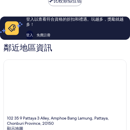
比較類似住宿
達
了，
了，
雅
713
1,004
中
則
則
部
評
評
登入以查看符合資格的折扣和禮遇。玩越多，獎勵就越
論
論
多！
登入
免費註冊
鄰近地區資訊
102 35 9 Pattaya 3 Alley, Amphoe Bang Lamung, Pattaya,
Chonburi Province, 20150
顯示地圖