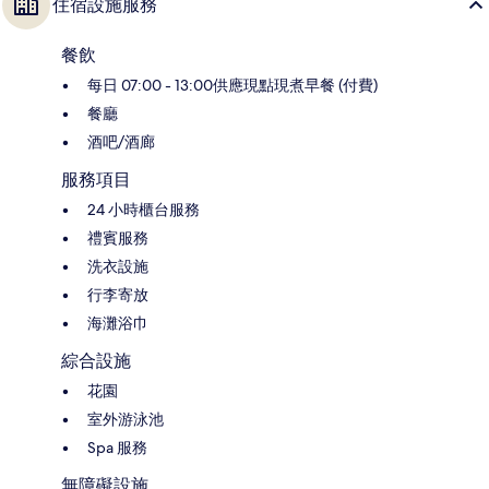
住宿設施服務
餐飲
每日 07:00 - 13:00供應現點現煮早餐 (付費)
餐廳
酒吧/酒廊
服務項目
24 小時櫃台服務
禮賓服務
洗衣設施
行李寄放
海灘浴巾
綜合設施
花園
室外游泳池
Spa 服務
無障礙設施