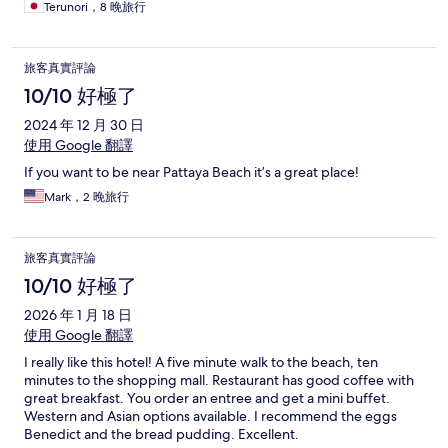
Terunori，8 晚旅行
旅客真實評論
10/10 好極了
2024 年 12 月 30 日
使用 Google 翻譯
If you want to be near Pattaya Beach it’s a great place!
Mark，2 晚旅行
旅客真實評論
10/10 好極了
2026 年 1 月 18 日
使用 Google 翻譯
I really like this hotel! A five minute walk to the beach, ten
minutes to the shopping mall. Restaurant has good coffee with
great breakfast. You order an entree and get a mini buffet.
Western and Asian options available. I recommend the eggs
Benedict and the bread pudding. Excellent.