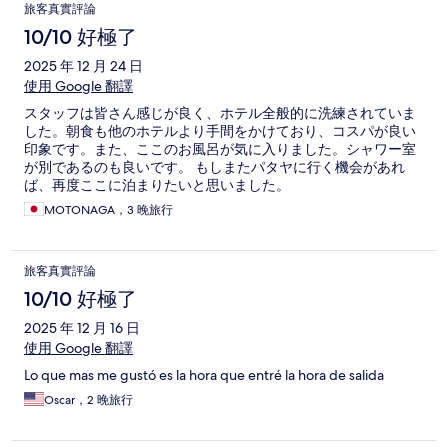
旅客真實評論
10/10 好極了
2025 年 12 月 24 日
使用 Google 翻譯
スタッフは皆さん感じが良く、ホテル全般的に洗練されていま
した。朝食も他のホテルより手間をかけており、コスパが良い
印象です。また、ここのお風呂が気に入りました。シャワー室
が別であるのも良いです。 もしまたパタヤに行く機会があれ
ば、再度ここに泊まりたいと思いました。
MOTONAGA，3 晚旅行
旅客真實評論
10/10 好極了
2025 年 12 月 16 日
使用 Google 翻譯
Lo que mas me gustó es la hora que entré la hora de salida
Oscar，2 晚旅行