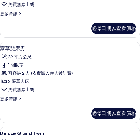
免費無線上網
相
更
更多資訊
片
多
Payaa
選擇日期以查看價格
Suite
的
詳
豪華雙床房 | 高級寢具、迷你吧、客
顯
10
情
豪華雙床房
示
32 平方公尺
豪
1 間臥室
華
可容納 2 人 (依實際入住人數計費)
雙
2 張單人床
床
免費無線上網
房
更
更多資訊
的
多
所
豪
選擇日期以查看價格
華
有
雙
相
床
Deluxe Grand Twin | 高級寢具
顯
9
房
Deluxe Grand Twin
片
示
的