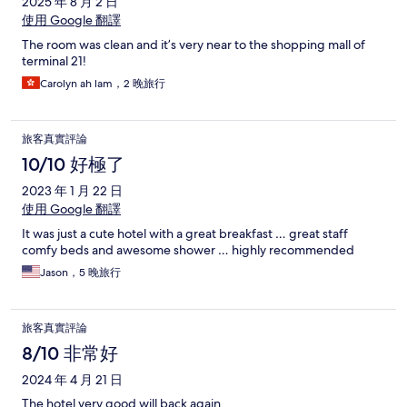
2025 年 8 月 2 日
使用 Google 翻譯
The room was clean and it’s very near to the shopping mall of
terminal 21!
Carolyn ah lam，2 晚旅行
旅客真實評論
10/10 好極了
2023 年 1 月 22 日
使用 Google 翻譯
It was just a cute hotel with a great breakfast … great staff
comfy beds and awesome shower … highly recommended
Jason，5 晚旅行
旅客真實評論
8/10 非常好
2024 年 4 月 21 日
The hotel very good,will back again.