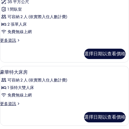
35 平方公尺
詳
Deluxe
情
1 間臥室
Grand
可容納 2 人 (依實際入住人數計費)
Twin
2 張單人床
的
免費無線上網
所
有
更
更多資訊
多
相
Deluxe
選擇日期以查看價格
片
Grand
Twin
的
高級寢具、迷你吧、客房內保險箱、書
顯
10
詳
豪華特大床房
示
情
可容納 2 人 (依實際入住人數計費)
豪
1 張特大雙人床
華
免費無線上網
特
更
更多資訊
大
多
床
豪
選擇日期以查看價格
華
房
特