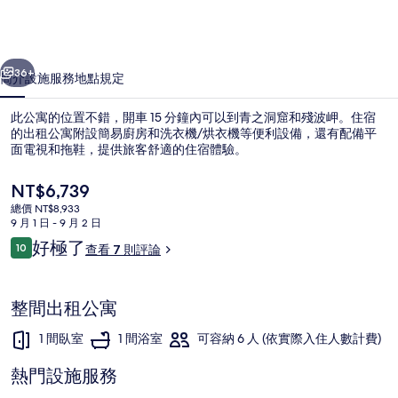
片
集
一個
下一個
36+
簡介
設施服務
地點
規定
此公寓的位置不錯，開車 15 分鐘內可以到青之洞窟和殘波岬。住宿
的出租公寓附設簡易廚房和洗衣機/烘衣機等便利設備，還有配備平
面電視和拖鞋，提供旅客舒適的住宿體驗。
目
NT$6,739
前
總價 NT$8,933
的
9 月 1 日 - 9 月 2 日
價
評
好極了
10
查看 7 則評論
格
10 分，滿分 10 分，
論
客房, 非吸煙房 (Grand blue 206)
是
NT$6,739
整間出租公寓
1 間臥室
1 間浴室
可容納 6 人 (依實際入住人數計費)
熱門設施服務