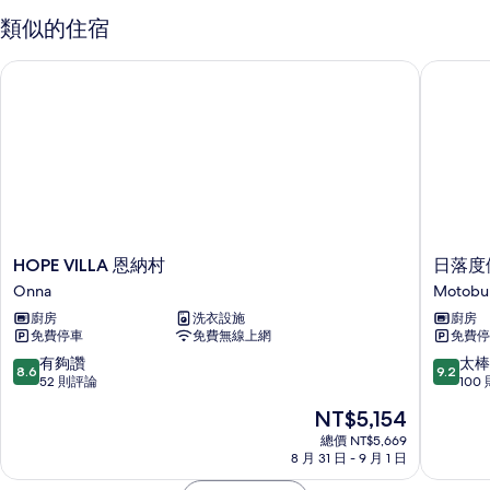
類似的住宿
HOPE VILLA 恩納村
日落度假
HOPE
日
HOPE VILLA 恩納村
日落度
VILLA
落
Onna
Motobu
恩
度
廚房
洗衣設施
廚房
納
假
免費停車
免費無線上網
免費停
村
村
Onna
カ
8.6
9.2
有夠讚
太棒
8.6
9.2
ン
分，
分，
52 則評論
100
プ
滿
滿
現
NT$5,154
―
分
分
在
Motobu
10
10
總價 NT$5,669
價
8 月 31 日 - 9 月 1 日
分，
分，
格
有
太