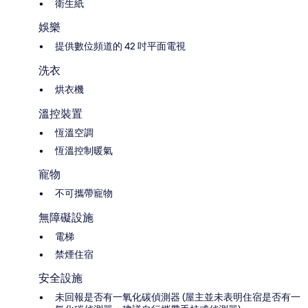
衛生紙
娛樂
提供數位頻道的 42 吋平面電視
洗衣
烘衣機
溫控裝置
恆溫空調
恆溫控制暖氣
寵物
不可攜帶寵物
無障礙設施
電梯
禁煙住宿
安全設施
未回報是否有一氧化碳偵測器 (屋主並未表明住宿是否有一