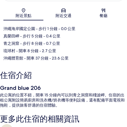
地圖
附近景點
附近交通
餐廳
沖繩海岸國定公園
- 步行 1 分鐘
- 0.0 公里
真榮田岬
- 步行 5 分鐘
- 0.4 公里
青之洞窟
- 步行 8 分鐘
- 0.7 公里
琉球村
- 開車 8 分鐘
- 2.7 公里
沖繩體育館
- 開車 37 分鐘
- 23.6 公里
住宿介紹
Grand blue 206
此公寓的位置不錯，開車 15 分鐘內可以到青之洞窟和殘波岬。住宿的出
租公寓附設簡易廚房和洗衣機/烘衣機等便利設備，還有配備平面電視和
拖鞋，提供旅客舒適的住宿體驗。
更多此住宿的相關資訊