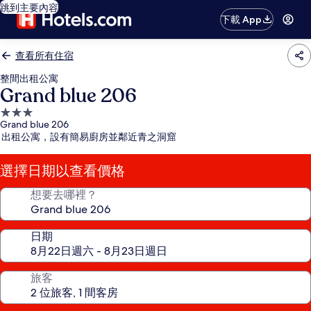
跳到主要內容
下載 App
查看所有住宿
整間出租公寓
Grand blue 206
3.0
Grand blue 206
星
出租公寓，設有簡易廚房並鄰近青之洞窟
級
住
選擇日期以查看價格
宿
想要去哪裡？
日期
旅客