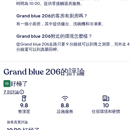
時間為 10:00。提供零接觸退房服務。
Grand blue 206的客房有廚房嗎？
有一個小廚房，其中提供爐台、洗碗機和冷凍庫。
Grand blue 206附近的環境怎麼樣？
從Grand blue 206走路只要 9 分鐘就可以到青之洞窟，另外走 4
分鐘還可以到真榮田岬。
Grand blue 206的評論
評
論
好極了
10
7 則評論
9.8
8.8
10
整潔度
設施服務
住宿環境和硬體
評
旅客真實評論
論