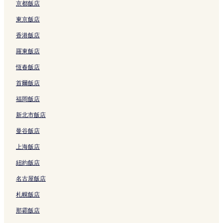
m
s
結
O
n
京都飯店
a
o
c
o
t
r
e
R
東京飯店
a
t
a
e
香港飯店
Y
b
n
s
u
y
S
o
羅東飯店
n
I
p
r
o
H
a
t
恆春飯店
h
G
的
s
a
的
連
的
首爾飯店
n
連
結
連
a
結
結
福岡飯店
的
新北市飯店
連
結
曼谷飯店
上海飯店
紐約飯店
名古屋飯店
札幌飯店
那霸飯店