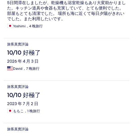
5日間滞在しましたが、乾燥機も浴室乾燥もあり大変助かりまし
た。キッチン道具や食器も充実していて、とても便利でした。
部屋もとても清潔でした。 場所も海に近くて毎日夕陽がきれい
でした。また利用したいです。
Yoshimi，4 晚旅行
旅客真實評論
10/10 好極了
2026 年 4 月 3 日
David，7 晚旅行
旅客真實評論
10/10 好極了
2023 年 7 月 2 日
ももこ，1 晚旅行
旅客真實評論