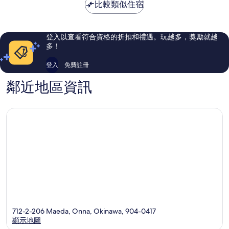
為
比較類似住宿
夠
棒
NT$5,154
讚，
了，
52
100
則
則
登入以查看符合資格的折扣和禮遇。玩越多，獎勵就越
評
評
多！
論
論
登入
免費註冊
鄰近地區資訊
712-2-206 Maeda, Onna, Okinawa, 904-0417
顯示地圖