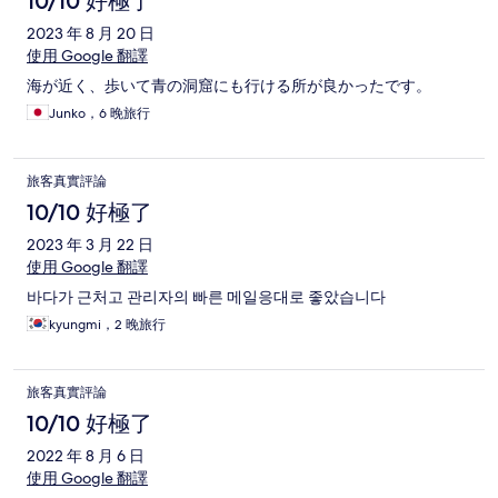
10/10 好極了
2023 年 8 月 20 日
使用 Google 翻譯
海が近く、歩いて青の洞窟にも行ける所が良かったです。
Junko，6 晚旅行
旅客真實評論
10/10 好極了
2023 年 3 月 22 日
使用 Google 翻譯
바다가 근처고 관리자의 빠른 메일응대로 좋았습니다
kyungmi，2 晚旅行
旅客真實評論
10/10 好極了
2022 年 8 月 6 日
使用 Google 翻譯