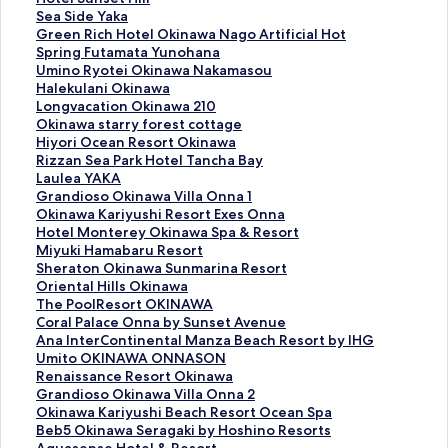
o
S
Sea Side Yaka
t
e
G
Green Rich Hotel Okinawa Nago Artificial Hot
e
a
r
Spring Futamata Yunohana
l
S
e
U
Umino Ryotei Okinawa Nakamasou
S
i
e
m
H
Halekulani Okinawa
u
d
n
i
a
L
Longvacation Okinawa 210
n
e
R
n
l
o
O
Okinawa starry forest cottage
s
Y
i
o
e
n
k
H
Hiyori Ocean Resort Okinawa
e
a
c
R
k
g
i
i
R
Rizzan Sea Park Hotel Tancha Bay
t
k
h
y
u
v
n
y
i
L
Laulea YAKA
H
a
H
o
l
a
a
o
z
a
G
Grandioso Okinawa Villa Onna 1
i
的
o
t
a
c
w
r
z
u
r
O
Okinawa Kariyushi Resort Exes Onna
l
連
t
e
n
a
a
i
a
l
a
k
H
Hotel Monterey Okinawa Spa & Resort
l
結
e
i
i
t
s
O
n
e
n
i
o
M
Miyuki Hamabaru Resort
的
l
O
O
i
t
c
S
a
d
n
t
i
S
Sheraton Okinawa Sunmarina Resort
連
O
k
k
o
a
e
e
Y
i
a
e
y
h
O
Oriental Hills Okinawa
結
k
i
i
n
r
a
a
A
o
w
l
u
e
r
T
The PoolResort OKINAWA
i
n
n
O
r
n
P
K
s
a
M
k
r
i
h
C
Coral Palace Onna by Sunset Avenue
n
a
a
k
y
R
a
A
o
K
o
i
a
e
e
o
A
Ana InterContinental Manza Beach Resort by IHG
a
w
w
i
f
e
r
的
O
a
n
H
t
n
P
r
n
U
Umito OKINAWA ONNASON
w
a
a
n
o
s
k
連
k
r
t
a
o
t
o
a
a
m
R
Renaissance Resort Okinawa
a
N
的
a
r
o
H
結
i
i
e
m
n
a
o
l
I
i
e
G
Grandioso Okinawa Villa Onna 2
N
a
連
w
e
r
o
n
y
r
a
O
l
l
P
n
t
n
r
O
Okinawa Kariyushi Beach Resort Ocean Spa
a
k
結
a
s
t
t
a
u
e
b
k
H
R
a
t
o
a
a
k
B
Beb5 Okinawa Seragaki by Hoshino Resorts
g
a
2
t
O
e
w
s
y
a
i
i
e
l
e
O
i
n
i
e
A