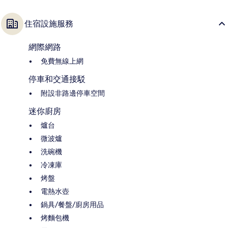
住宿設施服務
網際網路
免費無線上網
停車和交通接駁
附設非路邊停車空間
迷你廚房
爐台
微波爐
洗碗機
冷凍庫
烤盤
電熱水壺
鍋具/餐盤/廚房用品
烤麵包機