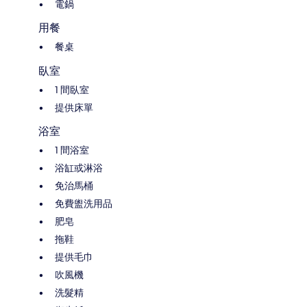
電鍋
用餐
餐桌
臥室
1 間臥室
提供床單
浴室
1 間浴室
浴缸或淋浴
免治馬桶
免費盥洗用品
肥皂
拖鞋
提供毛巾
吹風機
洗髮精