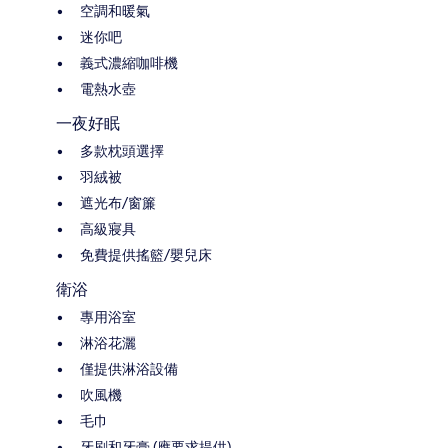
空調和暖氣
迷你吧
義式濃縮咖啡機
電熱水壺
一夜好眠
多款枕頭選擇
羽絨被
遮光布/窗簾
高級寢具
免費提供搖籃/嬰兒床
衛浴
專用浴室
淋浴花灑
僅提供淋浴設備
吹風機
毛巾
牙刷和牙膏 (應要求提供)