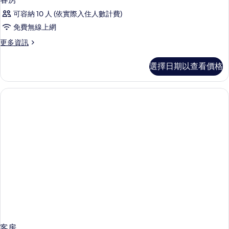
可容納 10 人 (依實際入住人數計費)
免費無線上網
更
更多資訊
多
客
選擇日期以查看價格
房
的
詳
情
客房