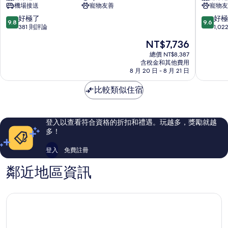
機場接送
寵物友善
寵物友
Spa
亞
聖
希
9.8
9.6
好極了
好極
9.8
9.6
馬
爾
分，
分，
381 則評論
1,0
里
頓
滿
滿
現
NT$7,736
尼
飯
分
分
在
亞
店
10
10
總價 NT$8,387
價
含稅金和其他費用
聖
分，
分，
格
8 月 20 日 - 8 月 21 日
馬
好
好
為
里
極
極
NT$7,736
比較類似住宿
尼
了，
了，
亞
381
1,022
則
則
評
評
登入以查看符合資格的折扣和禮遇。玩越多，獎勵就越
論
論
多！
登入
免費註冊
鄰近地區資訊