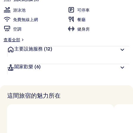
深
高
受
游泳池
可停車
旅
免費無線上網
餐廳
客
空調
喜
健身房
愛
查看全部
主要設施服務
(12)
闔家歡樂
(6)
這間旅宿的魅力所在