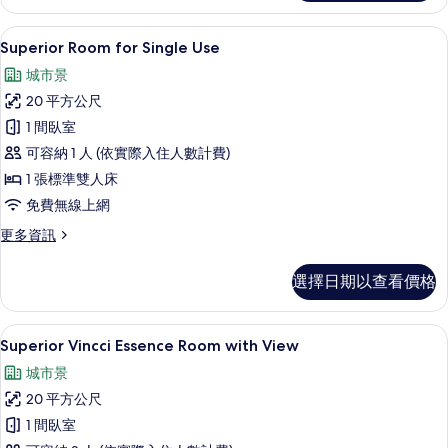
的
詳
高級寢具、羽絨被、迷你吧、客房內保
顯
5
情
Superior Room for Single Use
示
城市景
Superior
20 平方公尺
Room
1 間臥室
for
可容納 1 人 (依實際入住人數計費)
Single
Use
1 張標準雙人床
的
免費無線上網
所
更
更多資訊
多
有
Superior
相
選擇日期以查看價格
Room
片
for
Single
客房景觀
顯
5
Use
Superior Vincci Essence Room with View
示
的
城市景
詳
Superior
情
20 平方公尺
Vincci
1 間臥室
Essence