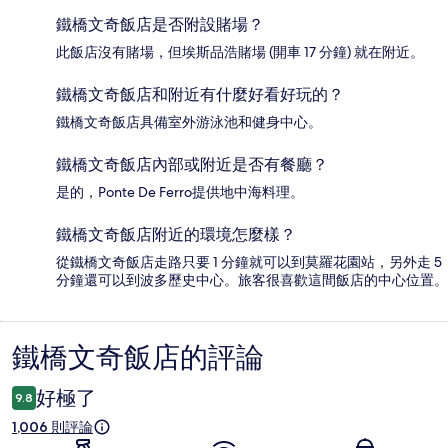
鐵橋文奇飯店是否附設賭場？
此飯店沒有賭場，但埃斯品浩賭場 (開車 17 分鐘) 就在附近。
鐵橋文奇飯店和附近有什麼好看好玩的？
鐵橋文奇飯店具備室外游泳池和健身中心。
鐵橋文奇飯店內部或附近是否有餐廳？
是的，Ponte De Ferro提供地中海料理。
鐵橋文奇飯店附近的環境怎麼樣？
從鐵橋文奇飯店走路只要 1 分鐘就可以到莫羅花園站，另外走 5
分鐘還可以到波多歷史中心。旅客很喜歡這間飯店的中心位置。
鐵橋文奇飯店的評論
評
論
好極了
9.8
1,006 則評論