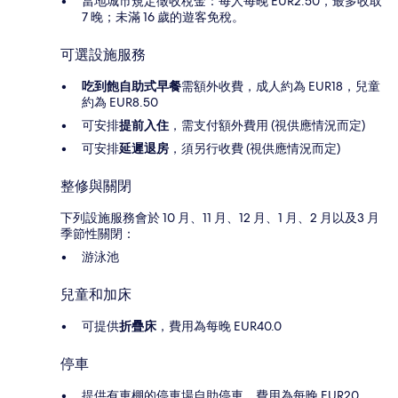
當地城市規定徵收稅金：每人每晚 EUR2.50，最多收取
7 晚；未滿 16 歲的遊客免稅。
可選設施服務
吃到飽自助式早餐
需額外收費，成人約為 EUR18，兒童
約為 EUR8.50
可安排
提前入住
，需支付額外費用 (視供應情況而定)
可安排
延遲退房
，須另行收費 (視供應情況而定)
整修與關閉
下列設施服務會於 10 月、11 月、12 月、1 月、2 月以及3 月
季節性關閉：
游泳池
兒童和加床
可提供
折疊床
，費用為每晚 EUR40.0
停車
提供有車棚的停車場自助停車，費用為每晚 EUR20