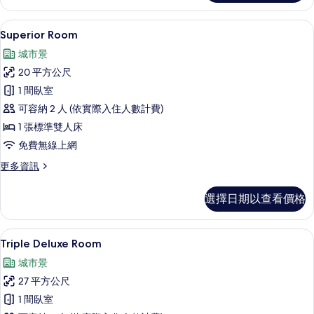
有
with
View
相
客房景觀
顯
7
for
Superior Room
片
示
Single
城市景
Use
Superior
的
20 平方公尺
Room
詳
1 間臥室
的
情
可容納 2 人 (依實際入住人數計費)
所
1 張標準雙人床
有
免費無線上網
相
更
更多資訊
片
多
Superior
選擇日期以查看價格
Room
的
詳
高級寢具、羽絨被、迷你吧、客房內保
顯
5
情
Triple Deluxe Room
示
城市景
Triple
27 平方公尺
Deluxe
1 間臥室
Room