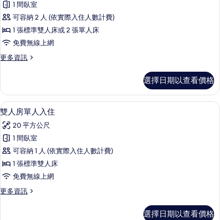
1 間臥室
with
可容納 2 人 (依實際入住人數計費)
View
的
1 張標準雙人床或 2 張單人床
所
免費無線上網
有
更
更多資訊
多
相
Deluxe
選擇日期以查看價格
片
Room
with
View
高級寢具、羽絨被、迷你吧、客房內保
顯
9
的
雙人房單人入住
示
詳
20 平方公尺
情
雙
1 間臥室
人
可容納 1 人 (依實際入住人數計費)
房
1 張標準雙人床
單
免費無線上網
人
更
更多資訊
入
多
住
雙
選擇日期以查看價格
人