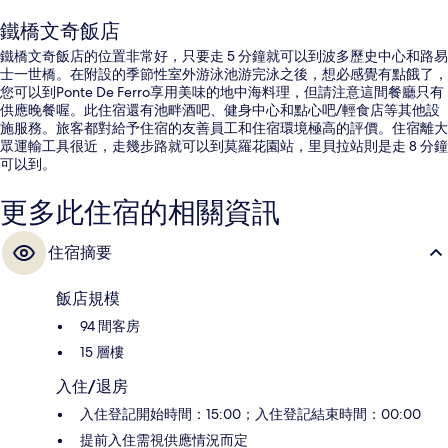
鐵橋文奇飯店
鐵橋文奇飯店的位置非常好，只要走 5 分鐘就可以到波多歷史中心和路易
士一世橋。在附設的季節性室外游泳池游完泳之後，想必感覺有點餓了，
您可以到Ponte De Ferro享用美味的地中海料理，但請注意這間餐廳只有
供應晚餐喔。此住宿還有池畔酒吧、健身中心和點心吧/輕食店等其他設
施服務。旅客都對給予住宿的友善員工和住宿環境極高的評價。住宿離大
眾運輸工具很近，走幾步路就可以到莫羅花園站，里貝拉站則是走 8 分鐘
可以到。
更多此住宿的相關資訊
住宿摘要
飯店規模
94 間客房
15 層樓
入住/退房
入住登記開始時間：15:00；入住登記結束時間：00:00
提前入住需視供應情況而定