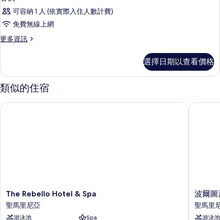
可容納 1 人 (依實際入住人數計費)
免費無線上網
更
更多資訊
多
客
選擇日期以查看價格
房
的
詳
類似的住宿
情
The Rebello Hotel & Spa
波爾圖蓋
The
波
The Rebello Hotel & Spa
波爾圖
Rebello
爾
聖馬里尼亞
聖馬里
Hotel
圖
游泳池
Spa
游泳池
&
蓋