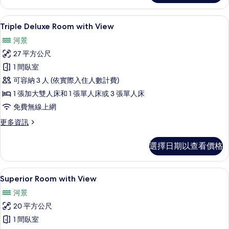
的
房
所
單
高級寢具、羽絨被、迷你吧、客房內保
顯
5
人
Triple Deluxe Room with View
有
示
入
相
河景
住
Triple
的
片
27 平方公尺
Deluxe
詳
1 間臥室
Room
情
可容納 3 人 (依實際入住人數計費)
with
View
1 張加大雙人床和 1 張單人床或 3 張單人床
的
免費無線上網
所
更
更多資訊
多
有
Triple
相
選擇日期以查看價格
Deluxe
片
Room
with
高級寢具、羽絨被、迷你吧、客房內保
顯
10
View
Superior Room with View
示
的
河景
詳
Superior
情
20 平方公尺
Room
1 間臥室
with