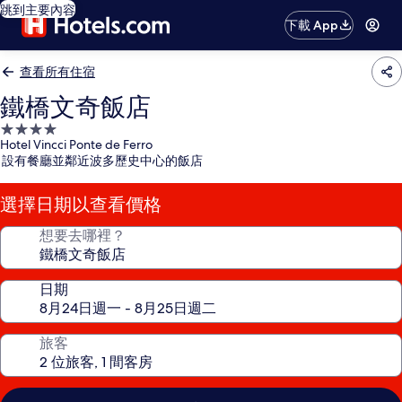
跳到主要內容
下載 App
查看所有住宿
鐵橋文奇飯店
4.0
Hotel Vincci Ponte de Ferro
星
設有餐廳並鄰近波多歷史中心的飯店
級
住
選擇日期以查看價格
宿
想要去哪裡？
日期
旅客