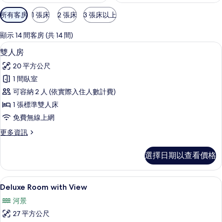
可
所有客房
1 張床
2 張床
3 張床以上
用
的
顯示 14 間客房 (共 14 間)
客
高級寢具、羽絨被、迷你吧、客房內保
顯
9
雙人房
房
示
篩
20 平方公尺
雙
選
1 間臥室
人
條
可容納 2 人 (依實際入住人數計費)
房
件
1 張標準雙人床
的
免費無線上網
所
更
更多資訊
有
多
相
雙
選擇日期以查看價格
人
片
房
的
高級寢具、羽絨被、迷你吧、客房內保
顯
5
詳
Deluxe Room with View
示
情
河景
Deluxe
27 平方公尺
Room