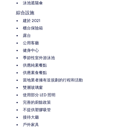
泳池遮陽傘
綜合設施
建於 2021
櫃台保險箱
露台
公用客廳
健身中心
季節性室外游泳池
供應純素餐點
供應素食餐點
當地業者擁有並規劃的行程和活動
雙層玻璃窗
使用部分 LED 照明
完善的廚餘政策
不提供塑膠吸管
接待大廳
戶外家具