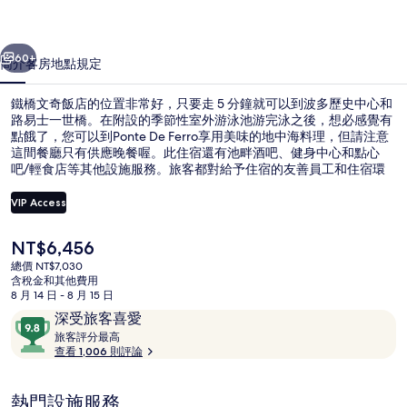
的
一個
下一個
相
60+
簡介
客房
地點
規定
片
鐵橋文奇飯店的位置非常好，只要走 5 分鐘就可以到波多歷史中心和
集
路易士一世橋。在附設的季節性室外游泳池游完泳之後，想必感覺有
點餓了，您可以到Ponte De Ferro享用美味的地中海料理，但請注意
這間餐廳只有供應晚餐喔。此住宿還有池畔酒吧、健身中心和點心
吧/輕食店等其他設施服務。旅客都對給予住宿的友善員工和住宿環
境極高的評價。住宿離大眾運輸工具很近，走幾步路就可以到莫羅花
園站，里貝拉站則是走 8 分鐘可以到。
VIP Access
目
NT$6,456
點心吧
前
總價 NT$7,030
的
含稅金和其他費用
價
8 月 14 日 - 8 月 15 日
格
評
9.8
深受旅客喜愛
是
論
旅
分，
旅客評分最高
NT$6,456
客
查看 1,006 則評論
滿
評
分
分
10，
熱門設施服務
最