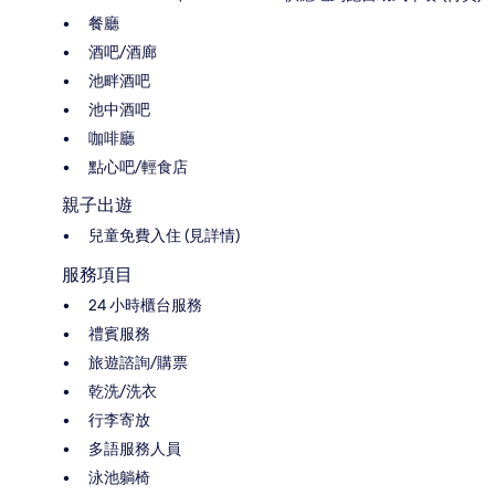
餐廳
酒吧/酒廊
池畔酒吧
池中酒吧
咖啡廳
點心吧/輕食店
親子出遊
兒童免費入住 (見詳情)
服務項目
24 小時櫃台服務
禮賓服務
旅遊諮詢/購票
乾洗/洗衣
行李寄放
多語服務人員
泳池躺椅