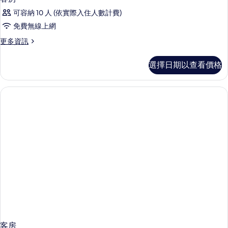
可容納 10 人 (依實際入住人數計費)
免費無線上網
更
更多資訊
多
客
選擇日期以查看價格
房
的
詳
情
客房