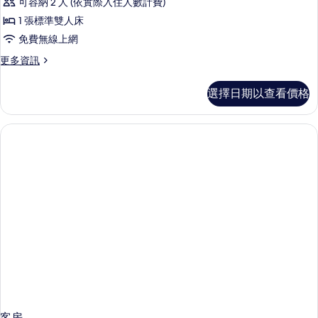
可容納 2 人 (依實際入住人數計費)
Room
with
1 張標準雙人床
View
免費無線上網
的
更
更多資訊
所
多
Superior
有
選擇日期以查看價格
Vincci
相
Essence
Room
片
with
View
的
詳
情
客房