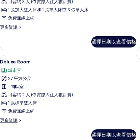
可容納 3 人 (依實際入住人數計費)
的
1 張加大雙人床和 1 張單人床或 3 張單人床
所
免費無線上網
有
相
更
更多資訊
多
片
Triple
選擇日期以查看價格
Deluxe
Room
的
高級寢具、羽絨被、迷你吧、客房內保
顯
5
詳
Deluxe Room
示
情
城市景
Deluxe
27 平方公尺
Room
1 間臥室
的
可容納 2 人 (依實際入住人數計費)
所
1 張標準雙人床
有
免費無線上網
相
更
更多資訊
片
多
Deluxe
選擇日期以查看價格
Room