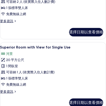
可容納 2 人 (依實際入住人數計費)
View
的
1 張標準雙人床
所
免費無線上網
有
更
更多資訊
多
相
Superior
選擇日期以查看價格
片
Room
with
View
高級寢具、羽絨被、迷你吧、客房內保
顯
8
的
Superior Room with View for Single Use
示
詳
河景
情
Superior
20 平方公尺
Room
1 間臥室
with
可容納 1 人 (依實際入住人數計費)
View
for
1 張標準雙人床
Single
免費無線上網
Use
更
更多資訊
的
多
Superior
所
選擇日期以查看價格
Room