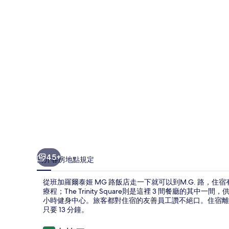
姬
MG
路
飯
店
的
相
片
集
45+
簡介
客房
地點
規定
從班加羅爾泰姬 MG 路飯店走一下就可以到M.G. 路，住
療程；The Trinity Square則是這裡 3 間餐廳的
小時健身中心。旅客都對住宿的友善員工讚不絕口。住宿離
只要 13 分鐘。