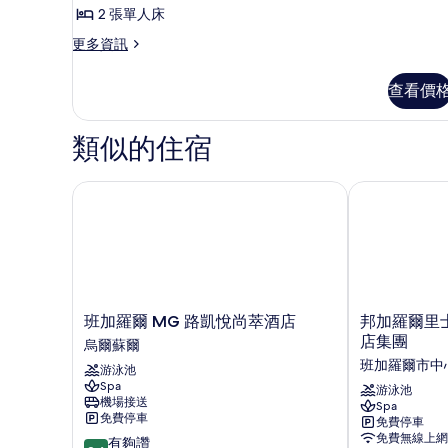
奢
的
床,
人
2 張單人床
華
床,
所
花
更
更多資訊
花
客
有
多
園
園
房,
奢
景
相
景
查看價
華
觀
2
片
觀
客
的
張
房,
詳
類似的住宿
的
2
單
情
所
張
人
單
班加羅爾 MG 路凱悅尚萃酒店
邦加羅爾里士滿
有
床,
人
相
床,
城
城
片
市
市
景
景
觀
觀
的
班
邦
班加羅爾 MG 路凱悅尚萃酒店
邦加羅爾里士滿
詳
的
加
加
店集團
烏爾蘇爾
情
羅
羅
所
班加羅爾市中
游泳池
爾
爾
有
Spa
MG
里
游泳池
機場接送
Spa
路
士
相
免費停車
免費停車
凱
滿
片
免費無線上網
8.6
有夠讚
悅
路