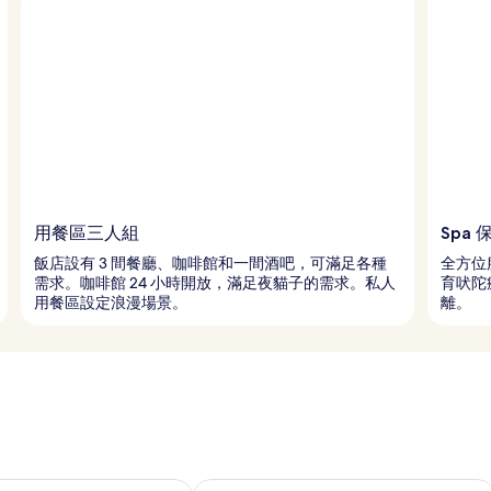
用餐區三人組
Spa 
飯店設有 3 間餐廳、咖啡館和一間酒吧，可滿足各種
全方位
需求。咖啡館 24 小時開放，滿足夜貓子的需求。私人
育吠陀
用餐區設定浪漫場景。
離。
9 - 8月 10) 的供應情況
查看本週末 (8月 14 - 8月 16) 的供應情