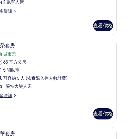
2 張單人床
張
多資訊
單
人
查看價格
,
桌
城
高級寢具、迷你吧、客房內保險箱、書桌
顯
7
榮套房
市
示
城市景
景
尊
65 平方公尺
觀
榮
5 間臥室
的
套
可容納 3 人 (依實際入住人數計費)
所
房
1 張特大雙人床
有
的
多資訊
相
所
片
有
查看價格
相
片
Twin Bed) | 高級寢具、迷你吧、客房內保險箱、書桌
豪華套房 | 高級寢具、迷你吧、客房內保險箱
顯
6
華套房
示