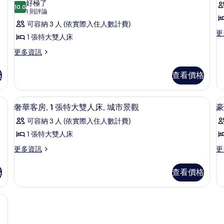
情
好極了
特
10.0
湖
10.0 分，滿分 10 分
豪
(1
1 則評論
大
則
景
華
可容納 3 人 (依實際入住人數計費)
雙
更
評
更
人
的
客
1 張特大雙人床
多
床,
論)
所
房,
豪
更
更多資訊
湖
華
多
景
有
1
套
豪
的
張
格
查看價格
相
房
華
詳
的
特
客
片
情
詳
房,
頻道、電視、付費電影
大
49-吋 LCD 液晶電視、有線頻道、電
顯
情
3
1
奢華客房, 1 張特大雙人床, 城市景觀
豪
雙
示
張
可容納 3 人 (依實際入住人數計費)
特
人
奢
大
1 張特大雙人床
床,
華
雙
更
更
更多資訊
更
人
泳
客
多
多
床,
池
房,
房
奢
豪
泳
格
查看價格
華
華
池
景
1
1
客
客
景
張
觀
房,
房,
觀
頻道、電視、付費電影
1
1
特
(Twin
(Twin
張
張
Bed)
Bed)
大
特
特
的