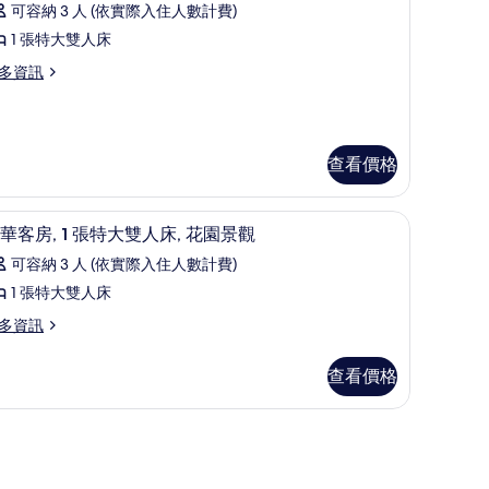
可容納 3 人 (依實際入住人數計費)
豪
1 張特大雙人床
華
多資訊
套
房
的
查看價格
所
有
視、付費電影
49-吋 LCD 液晶電視、有線頻道、電視、付費
顯
相
3
華客房, 1 張特大雙人床, 花園景觀
示
片
可容納 3 人 (依實際入住人數計費)
豪
1 張特大雙人床
華
多資訊
客
,
查看價格
張
特
大