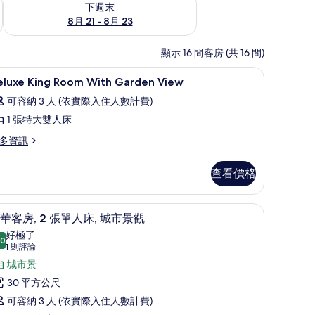
下週末
8月 21 - 8月 23
顯示 16 間客房 (共 16 間)
桌
高級寢具、迷你吧、客房內保險箱、書桌
顯
3
eluxe King Room With Garden View
示
可容納 3 人 (依實際入住人數計費)
eluxe
1 張特大雙人床
ing
多資訊
oom
ith
luxe
查看價格
arden
ng
iew
oom
th
的
視、付費電影
高級寢具、迷你吧、客房內保險箱、書桌
顯
5
arden
華客房, 2 張單人床, 城市景觀
所
示
ew
好極了
.0
有
10.0 分，滿分 10 分
豪
(1
1 則評論
相
則
華
城市景
評
片
客
30 平方公尺
論)
,
可容納 3 人 (依實際入住人數計費)