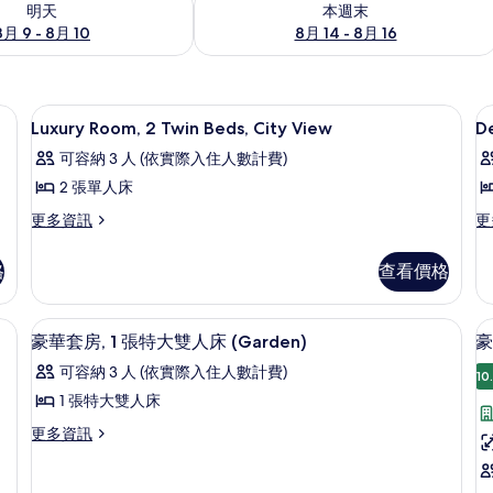
明天
本週末
8月 9 - 8月 10
8月 14 - 8月 16
險箱、書桌
高級寢具、迷你吧、客房內保險箱、書
顯
4
Luxury Room, 2 Twin Beds, City View
D
示
可容納 3 人 (依實際入住人數計費)
Luxury
D
2 張單人床
Room,
K
更
更
更多資訊
更
2
R
多
多
Twin
W
Luxury
De
格
查看價格
Beds,
G
Room,
Ki
City
V
2
R
Twin
Wi
View
頻道、電視、付費電影
49-吋 LCD 液晶電視、有線頻道、電
顯
4
Beds,
G
豪華套房, 1 張特大雙人床 (Garden)
豪
的
示
City
Vi
可容納 3 人 (依實際入住人數計費)
所
View
的
10
豪
的
詳
1 張特大雙人床
有
華
詳
情
更
更多資訊
相
情
套
多
片
房,
房
豪
華