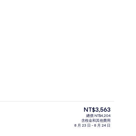
 高級寢具、迷你吧、客房內保險箱、書桌
3 間餐廳；供應早餐、午餐和晚餐
目
NT$3,563
前
總價 NT$4,204
的
含稅金和其他費用
起居區 | 49-吋 LCD 液晶電視、有線頻道、電視、付費電影
豪華套房, 1 張特大雙人床 (Garden)
價
8 月 23 日 - 8 月 24 日
格
是