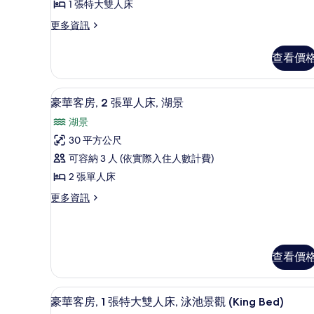
1
1 張特大雙人床
張
更
更多資訊
多
特
豪
大
查看價
華
雙
客
房,
人
高級寢具、迷你吧、客房內保
顯
5
1
豪華客房, 2 張單人床, 湖景
床,
示
張
湖景
特
城
豪
大
30 平方公尺
市
華
雙
可容納 3 人 (依實際入住人數計費)
人
景
客
床,
2 張單人床
觀
房,
城
更
更多資訊
市
的
2
多
景
張
所
豪
觀
華
單
有
的
客
詳
人
查看價
相
房,
情
2
床,
片
張
湖
49-吋 LCD 液晶電視、有線
顯
單
5
豪華客房, 1 張特大雙人床, 泳池景觀 (King Bed)
景
人
示