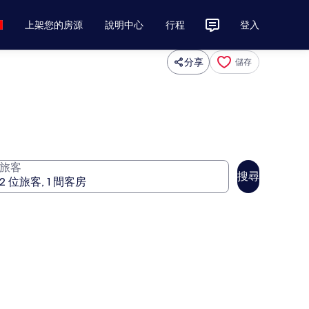
上架您的房源
說明中心
行程
登入
分享
儲存
旅客
搜尋