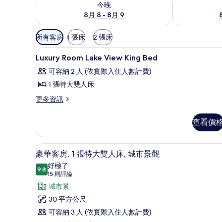
今晚
8月 8 - 8月 9
可
所有客房
1 張床
2 張床
用
高級寢具、迷你吧、客房內保
顯
的
8
Luxury Room Lake View King Bed
示
客
可容納 2 人 (依實際入住人數計費)
房
Luxury
1 張特大雙人床
篩
Room
選
更
更多資訊
Lake
多
條
View
Luxury
件
查看價
King
Room
Bed
Lake
View
的
49-吋 LCD 液晶電視、有線
顯
6
King
豪華客房, 1 張特大雙人床, 城市景觀
所
示
Bed
好極了
的
9.8
有
9.8 分，滿分 10 分
豪
(15
15 則評論
詳
相
則
華
城市景
情
評
片
客
30 平方公尺
論)
房,
可容納 3 人 (依實際入住人數計費)