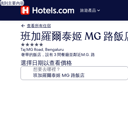
跳到主要內容
旅遊產品
查看所有住宿
班加羅爾泰姬 MG 路飯
5.0
Taj MG Road, Bengaluru
星
奢華的飯店，設有 3 間餐廳並鄰近M.G. 路
級
選擇日期以查看價格
住
想要去哪裡？
宿
班
加
羅
爾
泰