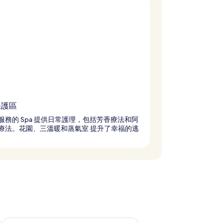
保護區
服務的 Spa 提供日常護理，包括芳香療法和阿
療法。花園、三溫暖和蒸氣室 提升了幸福的逃
況
查看下週末 (8月 21 - 8月 23) 的供應情況