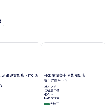
的
雙
大
大
詳
雙
雙
所
情
人
人
人
有
床,
床
床,
床,
城
花
相
城
格
市
園
片
市
景
景
觀
觀
景
的
的
觀
詳
詳
路迎賓飯店 - ITC 飯店集團
邦加羅爾賽車場萬麗飯店
情
情
的
所
有
相
片
邦
路迎賓飯店 - ITC 飯
邦加羅爾賽車場萬麗飯店
加
班加羅爾市中心
羅
心
游泳池
爾
免費早餐
賽
Spa
車
機場接送
場
9.2
太棒了
萬