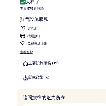
評
太棒了
9.0
9.0 分，滿分 10 分，
論
查看 575 則評論
池畔酒吧
熱門設施服務
游泳池
機場接送
免費無線上網
查看全部
主要設施服務
(12)
闔家歡樂
(6)
這間旅宿的魅力所在