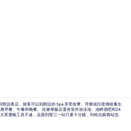
豪華套房 |
宿有附設夜店。旅客可以到附設的 Spa 享受按摩、芳療或印度傳統養生
其中一間，供應早餐、午餐和晚餐。 此奢華飯店還有室外游泳池、池畔酒吧和24
大眾運輸工具不遠，走路到聖三一站只要 5 分鐘，到哈拉蘇魯站也
豪華套房 | 