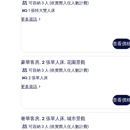
可容納 3 人 (依實際入住人數計費)
床,
的
豪
湖
1 張特大雙人床
所
華
景
更
更多資訊
的
有
客
多
詳
相
房,
豪
情
華
片
1
客
張
查看價
房,
1
特
張
大
49-吋 LCD 液晶電視、有線
顯
特
4
豪華客房, 2 張單人床, 花園景觀
雙
大
示
可容納 3 人 (依實際入住人數計費)
雙
人
豪
人
2 張單人床
床,
華
床,
更
更多資訊
泳
泳
客
多
池
池
房,
豪
景
查看價
華
觀
景
2
客
(King
張
觀
房,
Bed)
49-吋 LCD 液晶電視、有線
顯
4
2
的
單
(King
奢華客房, 2 張單人床, 城市景觀
示
張
詳
Bed)
人
可容納 3 人 (依實際入住人數計費)
單
情