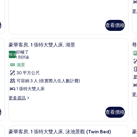
1
2
套
張
房,
更
更
1
多
特
張
豪
大
格
查看價格
特
華
雙
大
床
客
雙
房,
險箱、書桌
人
高級寢具、迷你吧、客房內保險箱、書
顯
5
人
2
豪華客房, 1 張特大雙人床, 湖景
尊
床
示
床
張
好極了
(Garden)
10.0
單
(Garden)
10.0 分，滿分 10 分
豪
(1
1 則評論
的
人
的
則
華
湖景
詳
床,
評
情
城
所
客
30 平方公尺
市
論)
有
房,
可容納 3 人 (依實際入住人數計費)
景
相
觀
1
1 張特大雙人床
的
更
更
片
張
更
更多資訊
詳
多
多
特
情
尊
豪
榮
大
格
查看價格
華
套
雙
客
房
房,
的
頻道、電視、付費電影
人
豪華客房, 1 張特大雙人床, 泳池景觀 (
顯
4
1
豪華客房, 1 張特大雙人床, 泳池景觀 (Twin Bed)
豪
詳
床,
示
張