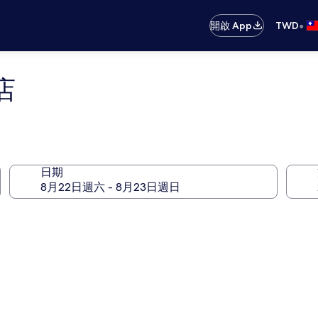
•
開啟 App
TWD
店
日期