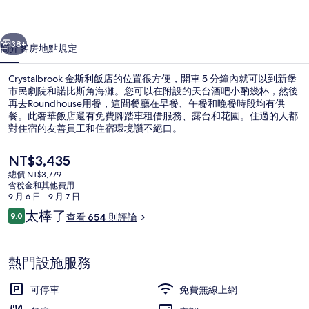
的
一個
下一個
相
38+
簡介
客房
地點
規定
片
Crystalbrook 金斯利飯店的位置很方便，開車 5 分鐘內就可以到新堡
集
市民劇院和諾比斯角海灘。您可以在附設的天台酒吧小酌幾杯，然後
再去Roundhouse用餐，這間餐廳在早餐、午餐和晚餐時段均有供
餐。此奢華飯店還有免費腳踏車租借服務、露台和花園。住過的人都
對住宿的友善員工和住宿環境讚不絕口。
目
NT$3,435
前
總價 NT$3,779
的
含稅金和其他費用
早餐，供應午餐和晚餐
價
9 月 6 日 - 9 月 7 日
格
評
太棒了
9.0
查看 654 則評論
是
9.0 分，滿分 10 分，
論
NT$3,435
熱門設施服務
可停車
免費無線上網