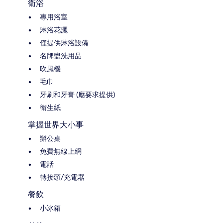
衛浴
專用浴室
淋浴花灑
僅提供淋浴設備
名牌盥洗用品
吹風機
毛巾
牙刷和牙膏 (應要求提供)
衛生紙
掌握世界大小事
辦公桌
免費無線上網
電話
轉接頭/充電器
餐飲
小冰箱