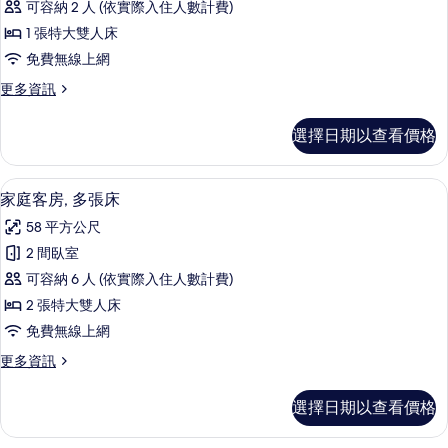
片
詳
可容納 2 人 (依實際入住人數計費)
房,
情
1 張特大雙人床
1
免費無線上網
張
更
更多資訊
特
多
大
標
選擇日期以查看價格
準
雙
客
人
房,
高級寢具、Tempur-Pedic 床墊、
顯
11
1
床,
家庭客房, 多張床
示
張
身
58 平方公尺
特
家
障
大
2 間臥室
庭
雙
無
可容納 6 人 (依實際入住人數計費)
人
客
障
床,
2 張特大雙人床
房,
身
礙
免費無線上網
障
多
空
無
更
更多資訊
張
障
多
間
礙
床
家
的
選擇日期以查看價格
空
庭
的
間
所
客
的