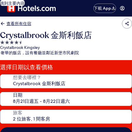
跳到主要內容
下載 App
查看所有住宿
Crystalbrook 金斯利飯店
4.5
Crystalbrook Kingsley
星
奢華的飯店，設有餐廳並鄰近新堡市民劇院
級
住
選擇日期以查看價格
宿
想要去哪裡？
日期
旅客