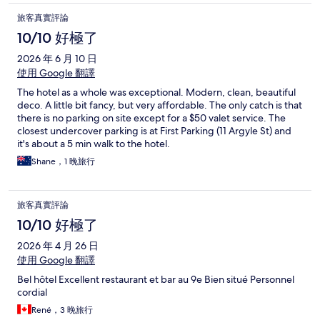
旅客真實評論
10/10 好極了
2026 年 6 月 10 日
使用 Google 翻譯
The hotel as a whole was exceptional. Modern, clean, beautiful
deco. A little bit fancy, but very affordable. The only catch is that
there is no parking on site except for a $50 valet service. The
closest undercover parking is at First Parking (11 Argyle St) and
it's about a 5 min walk to the hotel.
Shane，1 晚旅行
旅客真實評論
10/10 好極了
2026 年 4 月 26 日
使用 Google 翻譯
Bel hôtel Excellent restaurant et bar au 9e Bien situé Personnel
cordial
René，3 晚旅行