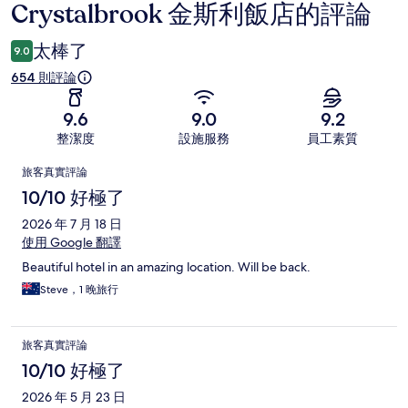
Crystalbrook 金斯利飯店的評論
評
論
太棒了
9.0
654 則評論
9.6
9.0
9.2
整潔度
設施服務
員工素質
評
旅客真實評論
論
10/10 好極了
2026 年 7 月 18 日
使用 Google 翻譯
Beautiful hotel in an amazing location. Will be back.
Steve，1 晚旅行
旅客真實評論
10/10 好極了
2026 年 5 月 23 日