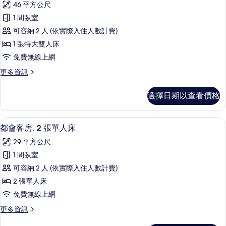
床
46 平方公尺
特
豪
的
大
1 間臥室
華
雙
所
可容納 2 人 (依實際入住人數計費)
人
開
有
床
1 張特大雙人床
放
的
相
免費無線上網
詳
式
片
情
更
更多資訊
客
多
房,
豪
選擇日期以查看價格
華
1
開
張
放
高級寢具、Tempur-Pedic 床墊、
顯
5
式
特
都會客房, 2 張單人床
示
客
大
29 平方公尺
房,
都
雙
1
1 間臥室
會
張
人
可容納 2 人 (依實際入住人數計費)
特
客
床
大
2 張單人床
房,
雙
的
免費無線上網
人
2
所
床
更
更多資訊
張
的
多
有
詳