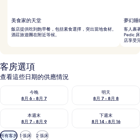
美食家的天堂
夢幻睡
飯店提供吃到飽早餐，包括素食選擇，突出當地食材。
客人裹著
酒莊旅遊團在附近等候。
Pedi
店享受
客房選項
查看這些日期的供應情況
查看今晚 (8月 6 - 8月 7) 的供應情況
查看明天 (8月 7 - 8月 8) 的
今晚
明天
8月 6 - 8月 7
8月 7 - 8月 8
查看本週末 (8月 7 - 8月 9) 的供應情況
查看下週末 (8月 14 - 8月 16)
本週末
下週末
8月 7 - 8月 9
8月 14 - 8月 16
可
所有客房
1 張床
2 張床