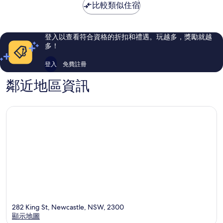
NT$3,627
比較類似住宿
中
飯
了，
了，
心
店
769
1,002
西
則
則
新
評
評
登入以查看符合資格的折扣和禮遇。玩越多，獎勵就越
堡
論
論
多！
登入
免費註冊
鄰近地區資訊
282 King St, Newcastle, NSW, 2300
顯示地圖