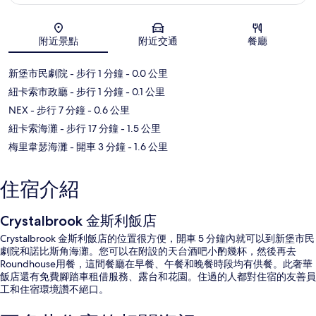
地圖
附近景點
附近交通
餐廳
新堡市民劇院
- 步行 1 分鐘
- 0.0 公里
紐卡索市政廳
- 步行 1 分鐘
- 0.1 公里
NEX
- 步行 7 分鐘
- 0.6 公里
紐卡索海灘
- 步行 17 分鐘
- 1.5 公里
梅里韋瑟海灘
- 開車 3 分鐘
- 1.6 公里
住宿介紹
Crystalbrook 金斯利飯店
Crystalbrook 金斯利飯店的位置很方便，開車 5 分鐘內就可以到新堡市民
劇院和諾比斯角海灘。您可以在附設的天台酒吧小酌幾杯，然後再去
Roundhouse用餐，這間餐廳在早餐、午餐和晚餐時段均有供餐。此奢華
飯店還有免費腳踏車租借服務、露台和花園。住過的人都對住宿的友善員
工和住宿環境讚不絕口。