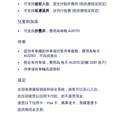
可安排
提前入住
，需支付額外費用 (視供應情況而定)
可安排
延遲退房
，須另行收費 (視供應情況而定)
兒童和加床
可提供
折疊床
，費用為每晚 AUD70
停車
提供有車棚的停車場代客停車服務，費用為每天
AUD50，可自由進出
附近有停車場，費用為 每天 AUD15 (距離 3281 英尺)
停車場有車輛高度限制
規定
住宿有煙霧探測器和保全系統，旅客可以安心入住。
此住宿接受以信用卡付款。恕不接受現金。
接受以下信用卡：Visa 卡、萬事達卡、美國運通卡
提供無現金交易。