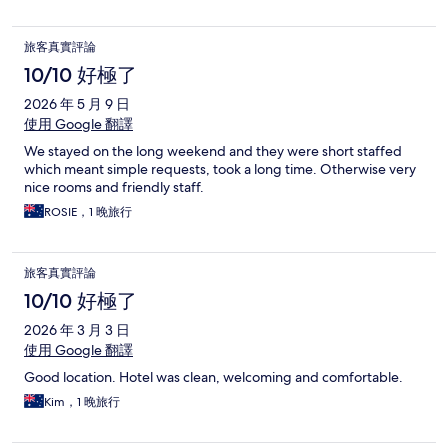
旅客真實評論
10/10 好極了
2026 年 5 月 9 日
使用 Google 翻譯
We stayed on the long weekend and they were short staffed
which meant simple requests, took a long time. Otherwise very
nice rooms and friendly staff.
ROSIE，1 晚旅行
旅客真實評論
10/10 好極了
2026 年 3 月 3 日
使用 Google 翻譯
Good location. Hotel was clean, welcoming and comfortable.
Kim，1 晚旅行