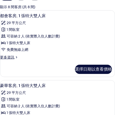
用
的
顯示 8 間客房 (共 8 間)
客
高級寢具、Tempur-Pedic 床墊、
顯
6
都會客房, 1 張特大雙人床
房
示
篩
29 平方公尺
都
選
1 間臥室
會
條
可容納 2 人 (依實際入住人數計費)
客
件
1 張特大雙人床
房,
免費無線上網
1
更
更多資訊
張
多
特
都
選擇日期以查看價格
會
大
客
雙
房,
高級寢具、Tempur-Pedic 床墊、
顯
8
1
人
豪華客房, 1 張特大雙人床
示
張
床
29 平方公尺
特
豪
的
大
1 間臥室
華
雙
所
可容納 2 人 (依實際入住人數計費)
人
客
有
床
1 張特大雙人床