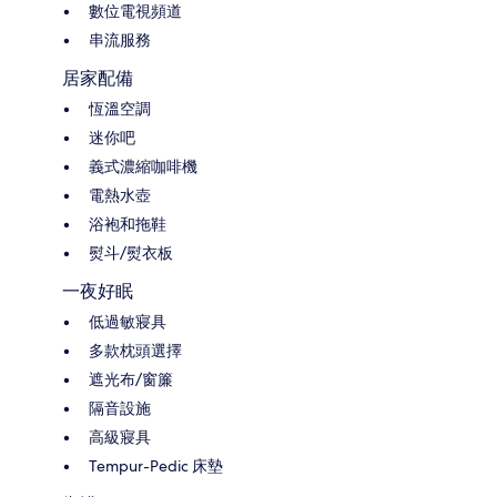
數位電視頻道
串流服務
居家配備
恆溫空調
迷你吧
義式濃縮咖啡機
電熱水壺
浴袍和拖鞋
熨斗/熨衣板
一夜好眠
低過敏寢具
多款枕頭選擇
遮光布/窗簾
隔音設施
高級寢具
Tempur-Pedic 床墊