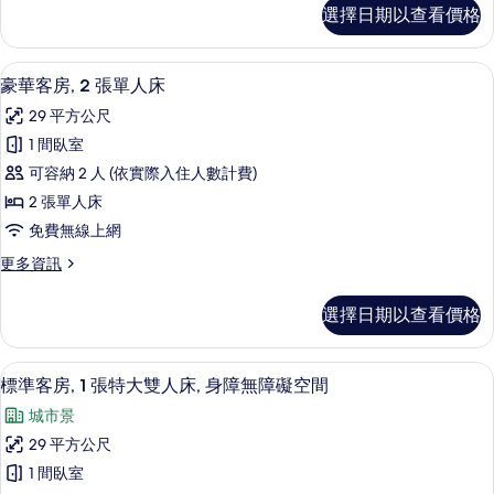
單
都
相
選擇日期以查看價格
情
會
人
片
客
床
房,
高級寢具、Tempur-Pedic 床墊、
顯
5
2
的
豪華客房, 2 張單人床
示
張
所
29 平方公尺
單
豪
有
人
1 間臥室
華
床
相
可容納 2 人 (依實際入住人數計費)
的
客
片
詳
2 張單人床
房,
情
免費無線上網
2
更
更多資訊
張
多
單
豪
選擇日期以查看價格
華
人
客
床
房,
高級寢具、Tempur-Pedic 床墊、
顯
6
2
的
標準客房, 1 張特大雙人床, 身障無障礙空間
示
張
所
城市景
單
標
有
人
29 平方公尺
準
床
相
1 間臥室
的
客