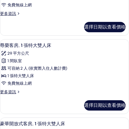
房,
的
相
免費無線上網
詳
1
片
情
更
更多資訊
張
多
特
豪
選擇日期以查看價格
華
大
客
雙
房,
高級寢具、Tempur-Pedic 床墊、
顯
6
1
人
尊榮客房, 1 張特大雙人床
示
張
床
29 平方公尺
特
尊
的
大
1 間臥室
榮
雙
所
可容納 2 人 (依實際入住人數計費)
人
客
有
床
1 張特大雙人床
房,
的
相
免費無線上網
詳
1
片
情
更
更多資訊
張
多
特
尊
選擇日期以查看價格
榮
大
客
雙
房,
豪華開放式客房, 1 張特大雙人床 | 高級
顯
9
1
人
豪華開放式客房, 1 張特大雙人床
示
張