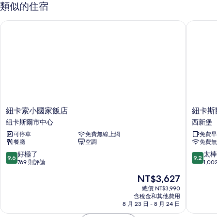
所
房,
類似的住宿
有
詳
多
有
相
情
張
紐卡索小國家飯店
紐卡斯爾
相
床
片
的
片
詳
情
紐
紐
紐卡索小國家飯店
紐卡斯
卡
卡
紐卡斯爾市中心
西新堡
索
斯
可停車
免費無線上網
免費早
小
爾
餐廳
空調
免費無
國
智
家
選
9.6
9.2
好極了
太棒
9.6
9.2
飯
假
分，
分，
769 則評論
1,0
店
日
滿
滿
現
NT$3,627
紐
飯
分
分
在
卡
店
10
10
總價 NT$3,990
價
斯
含稅金和其他費用
IHG
分，
分，
格
8 月 23 日 - 8 月 24 日
爾
旗
好
太
為
市
下
極
棒