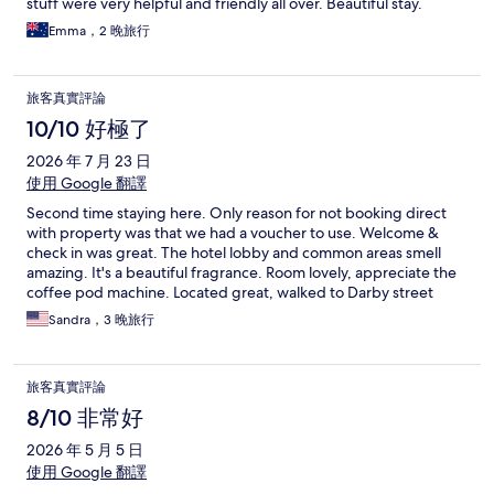
stuff were very helpful and friendly all over. Beautiful stay.
Emma，2 晚旅行
旅客真實評論
10/10 好極了
2026 年 7 月 23 日
使用 Google 翻譯
Second time staying here. Only reason for not booking direct
with property was that we had a voucher to use. Welcome &
check in was great. The hotel lobby and common areas smell
amazing. It's a beautiful fragrance. Room lovely, appreciate the
coffee pod machine. Located great, walked to Darby street
cafes and pub. Parking we chose q Argyle Street which is
Sandra，3 晚旅行
reasonable at $20 per night. Didn't get to the cocktail bar this
time but was lovely last stay.
旅客真實評論
8/10 非常好
2026 年 5 月 5 日
使用 Google 翻譯