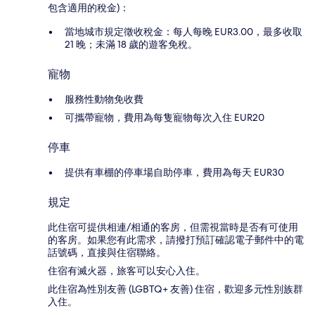
包含適用的稅金)：
當地城市規定徵收稅金：每人每晚 EUR3.00，最多收取
21 晚；未滿 18 歲的遊客免稅。
寵物
服務性動物免收費
可攜帶寵物，費用為每隻寵物每次入住 EUR20
停車
提供有車棚的停車場自助停車，費用為每天 EUR30
規定
此住宿可提供相連/相通的客房，但需視當時是否有可使用
的客房。如果您有此需求，請撥打預訂確認電子郵件中的電
話號碼，直接與住宿聯絡。
住宿有滅火器，旅客可以安心入住。
此住宿為性別友善 (LGBTQ+ 友善) 住宿，歡迎多元性別族群
入住。