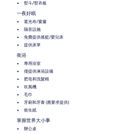
熨斗/熨衣板
一夜好眠
遮光布/窗簾
隔音設施
免費提供搖籃/嬰兒床
提供床單
衛浴
專用浴室
僅提供淋浴設備
肥皂和洗髮精
吹風機
毛巾
牙刷和牙膏 (應要求提供)
衛生紙
掌握世界大小事
辦公桌