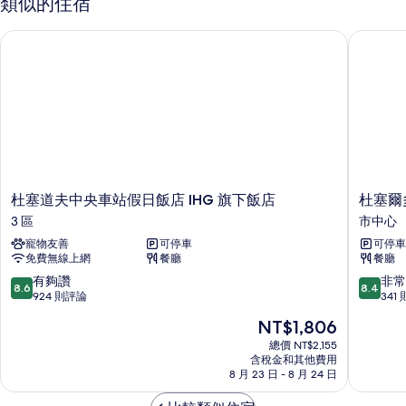
類似的住宿
1
人
張
杜塞道夫中央車站假日飯店 IHG 旗下飯店
杜塞爾多
床,
加
大
無
雙
障
人
床,
礙
無
淋
障
礙
浴
淋
設
浴
杜
杜
杜塞道夫中央車站假日飯店 IHG 旗下飯店
杜塞爾
施
設
塞
塞
3 區
市中心
施
(Mobility
道
爾
(Mobility
寵物友善
可停車
可停車
夫
多
Accessible)
Accessible)
免費無線上網
餐廳
餐廳
中
夫
的
的
央
市
8.6
8.4
有夠讚
非常
詳
8.6
8.4
所
車
弗
分，
分，
924 則評論
341
情
站
里
滿
滿
有
現
NT$1,806
假
德
分
分
在
相
日
里
10
10
總價 NT$2,155
價
飯
含稅金和其他費用
希
分，
分，
片
格
8 月 23 日 - 8 月 24 日
店
城
有
非
為
IHG
普
夠
常
NT$1,806