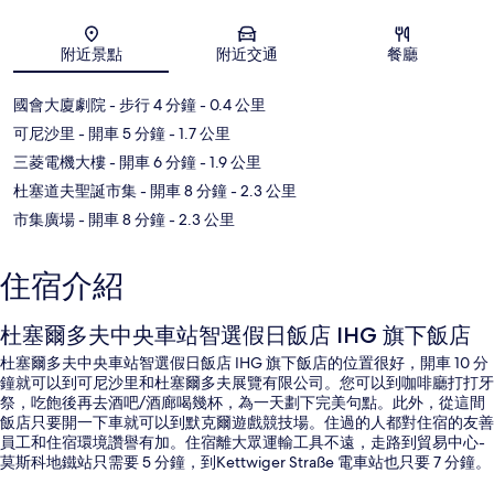
地圖
附近景點
附近交通
餐廳
國會大廈劇院
- 步行 4 分鐘
- 0.4 公里
可尼沙里
- 開車 5 分鐘
- 1.7 公里
三菱電機大樓
- 開車 6 分鐘
- 1.9 公里
杜塞道夫聖誕市集
- 開車 8 分鐘
- 2.3 公里
市集廣場
- 開車 8 分鐘
- 2.3 公里
住宿介紹
杜塞爾多夫中央車站智選假日飯店 IHG 旗下飯店
杜塞爾多夫中央車站智選假日飯店 IHG 旗下飯店的位置很好，開車 10 分
鐘就可以到可尼沙里和杜塞爾多夫展覽有限公司。您可以到咖啡廳打打牙
祭，吃飽後再去酒吧/酒廊喝幾杯，為一天劃下完美句點。此外，從這間
飯店只要開一下車就可以到默克爾遊戲競技場。住過的人都對住宿的友善
員工和住宿環境讚譽有加。住宿離大眾運輸工具不遠，走路到貿易中心-
莫斯科地鐵站只需要 5 分鐘，到Kettwiger Straße 電車站也只要 7 分鐘。