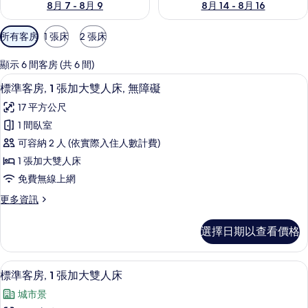
8月 7 - 8月 9
8月 14 - 8月 16
可
所有客房
1 張床
2 張床
用
的
顯示 6 間客房 (共 6 間)
客
客房內保險箱、書桌、遮光布/窗簾、
顯
5
標準客房, 1 張加大雙人床, 無障礙
房
示
篩
17 平方公尺
標
選
1 間臥室
準
條
可容納 2 人 (依實際入住人數計費)
客
件
1 張加大雙人床
房,
免費無線上網
1
更
更多資訊
張
多
加
標
選擇日期以查看價格
準
大
客
雙
房,
客房內保險箱、書桌、遮光布/窗簾、
顯
9
1
人
標準客房, 1 張加大雙人床
示
張
床,
城市景
加
標