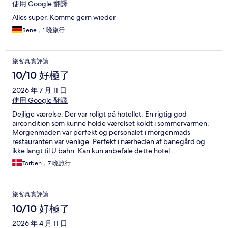
使用 Google 翻譯
Alles super. Komme gern wieder
Rene，1 晚旅行
旅客真實評論
10/10 好極了
2026 年 7 月 11 日
使用 Google 翻譯
Dejlige værelse. Der var roligt på hotellet. En rigtig god
aircondition som kunne holde værelset koldt i sommervarmen.
Morgenmaden var perfekt og personalet i morgenmads
restauranten var venlige. Perfekt i nærheden af banegård og
ikke langt til U bahn. Kan kun anbefale dette hotel .
Torben，7 晚旅行
旅客真實評論
10/10 好極了
2026 年 4 月 11 日