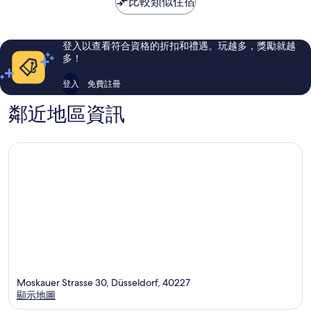
比較類似住宿
旗
瑞
讚，
好，
下
米
924
341
飯
爾
則
則
店
飯
評
評
登入以查看符合資格的折扣和禮遇。玩越多，獎勵就越
3
店
論
論
多！
區
市
中
登入
免費註冊
心
鄰近地區資訊
Moskauer Strasse 30, Düsseldorf, 40227
顯示地圖