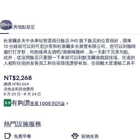
中
央
一個
下一個
車
50+
簡介
客房
地點
規定
站
杜塞爾多夫中央車站智選假日飯店 IHG 旗下飯店的位置很好，開車
智
10 分鐘就可以到可尼沙里和杜塞爾多夫展覽有限公司。您可以到咖啡
廳打打牙祭，吃飽後再去酒吧/酒廊喝幾杯，為一天劃下完美句點。
選
此外，從這間飯店只要開一下車就可以到默克爾遊戲競技場。住過的
假
人都對住宿的友善員工和住宿環境讚譽有加。住宿離大眾運輸工具不
遠，走路到貿易中心-莫斯科地鐵站只需要 5 分鐘，到Kettwiger
日
Straße 電車站也只要 7 分鐘。
目
NT$2,268
前
飯
總價 NT$3,024
的
含稅金和其他費用
住宿內酒吧
店
價
8 月 23 日 - 8 月 24 日
格
評
有夠讚
IHG
8.8
查看 1,005 則評論
是
8.8 分，滿分 10 分，
論
NT$2,268
旗
下
熱門設施服務
飯
免費早餐
寵物友善