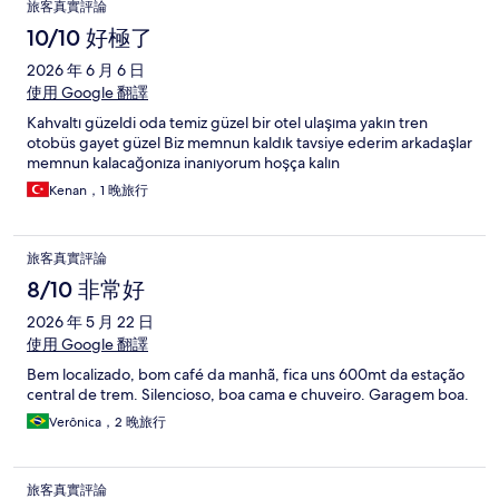
旅客真實評論
10/10 好極了
2026 年 6 月 6 日
使用 Google 翻譯
Kahvaltı güzeldi oda temiz güzel bir otel ulaşıma yakın tren
otobüs gayet güzel Biz memnun kaldık tavsiye ederim arkadaşlar
memnun kalacağonıza inanıyorum hoşça kalın
Kenan，1 晚旅行
旅客真實評論
8/10 非常好
2026 年 5 月 22 日
使用 Google 翻譯
Bem localizado, bom café da manhã, fica uns 600mt da estação
central de trem. Silencioso, boa cama e chuveiro. Garagem boa.
Verônica，2 晚旅行
旅客真實評論