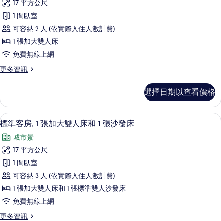
無
大
17 平方公尺
準
雙
障
1 間臥室
人
客
礙
床,
可容納 2 人 (依實際入住人數計費)
房,
無
的
1 張加大雙人床
障
1
所
免費無線上網
礙
張
的
有
更
更多資訊
加
詳
多
相
情
大
標
片
選擇日期以查看價格
準
雙
客
人
房,
標準客房, 1 張加大雙人床和 1 張沙發床
顯
9
1
床
標準客房, 1 張加大雙人床和 1 張沙發床
示
張
的
城市景
加
標
所
大
17 平方公尺
準
雙
有
1 間臥室
人
客
相
床
可容納 3 人 (依實際入住人數計費)
房,
的
片
1 張加大雙人床和 1 張標準雙人沙發床
詳
1
免費無線上網
情
張
更
更多資訊
加