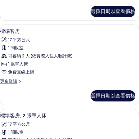
多
大
標
選擇日期以查看價格
準
雙
客
人
房,
標準客房 | 客房內保險箱、書桌、遮光
顯
6
1
床
標準客房
示
張
和
17 平方公尺
加
標
1
大
1 間臥室
準
雙
張
可容納 2 人 (依實際入住人數計費)
人
客
沙
床
1 張單人床
房
和
發
免費無線上網
1
的
床
張
更
更多資訊
所
沙
的
多
發
有
標
所
選擇日期以查看價格
床
準
相
有
的
客
片
詳
房
相
客房設施服務
顯
情
7
的
標準客房, 2 張單人床
片
示
詳
17 平方公尺
情
標
1 間臥室
準