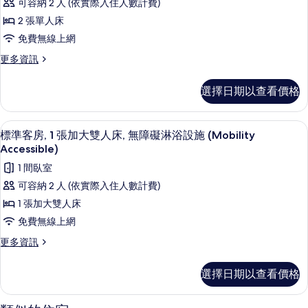
可容納 2 人 (依實際入住人數計費)
客
2 張單人床
房,
免費無線上網
2
更
更多資訊
張
多
單
標
選擇日期以查看價格
準
人
客
床
房,
客房內保險箱、書桌、遮光布/窗簾、
顯
4
2
的
標準客房, 1 張加大雙人床, 無障礙淋浴設施 (Mobility
示
張
Accessible)
所
單
標
1 間臥室
有
人
準
床
可容納 2 人 (依實際入住人數計費)
相
的
客
1 張加大雙人床
片
詳
房,
情
免費無線上網
1
更
更多資訊
張
多
標
加
選擇日期以查看價格
準
大
客
雙
房,