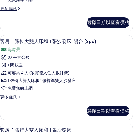
大
床
所
更
更多資訊
雙
的
有
多
詳
人
客
相
情
選擇日期以查看價格
房,
床
片
1
和
張
高級寢具、迷你吧、客房內保險箱、書
顯
11
特
1
客房, 1 張特大雙人床和 1 張沙發床, 陽台 (Spa)
示
大
張
海港景
雙
客
沙
人
37 平方公尺
房,
床
發
1 間臥室
和
1
床
1
可容納 4 人 (依實際入住人數計費)
張
張
(Harbourside)
1 張特大雙人床和 1 張標準雙人沙發床
沙
特
的
免費無線上網
發
大
所
床
更
更多資訊
雙
(Harbourside)
有
多
的
人
客
相
詳
選擇日期以查看價格
房,
床
情
片
1
和
張
高級寢具、迷你吧、客房內保險箱、書
顯
8
特
1
套房, 1 張特大雙人床和 1 張沙發床