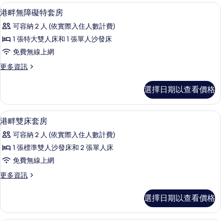
客
高級寢具、迷你吧、客房內保險箱、書
顯
3
港畔無障礙特套房
房
示
篩
可容納 2 人 (依實際入住人數計費)
港
選
1 張特大雙人床和 1 張單人沙發床
畔
條
免費無線上網
無
件
更
更多資訊
障
多
礙
港
選擇日期以查看價格
畔
特
無
套
障
高級寢具、迷你吧、客房內保險箱、書
顯
3
礙
港畔雙床套房
房
示
特
的
可容納 2 人 (依實際入住人數計費)
套
港
房
所
1 張標準雙人沙發床和 2 張單人床
畔
的
有
免費無線上網
詳
雙
情
相
更
更多資訊
床
多
片
套
港
選擇日期以查看價格
畔
房
雙
的
床