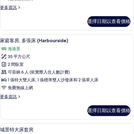
大
更
更多資訊
雙
多
人
客
選擇日期以查看價格
房,
床
1
和
張
家庭客房, 多張床 (Harbourside)
顯
5
特
1
家庭客房, 多張床 (Harbourside)
示
大
張
海港景
雙
家
沙
人
35 平方公尺
庭
床
發
2 間臥室
和
客
床
1
可容納 6 人 (依實際入住人數計費)
房,
張
的
1 張特大雙人床, 1 張標準雙人沙發床和 2 張單人床
沙
多
所
免費無線上網
發
張
床
有
更
更多資訊
的
床
相
多
詳
(Harbourside)
家
片
情
選擇日期以查看價格
庭
的
客
所
房,
高級寢具、迷你吧、客房內保險箱、書
顯
4
多
有
城景特大床套房
張