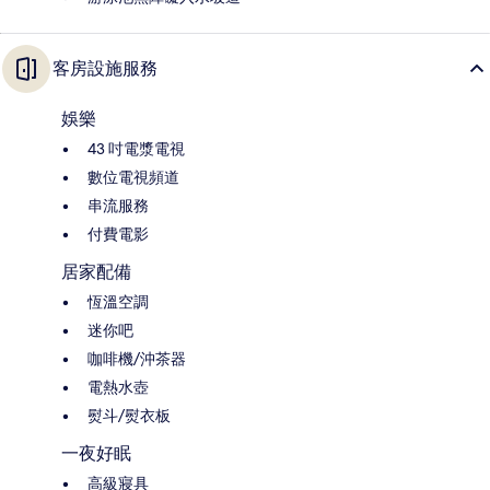
客房設施服務
娛樂
43 吋電漿電視
數位電視頻道
串流服務
付費電影
居家配備
恆溫空調
迷你吧
咖啡機/沖茶器
電熱水壺
熨斗/熨衣板
一夜好眠
高級寢具