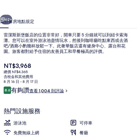
店
一個
下一個
的
62+
簡介
客房
地點
規定
相
雷潔斯新堡飯店的位置非常好，開車只要 5 分鐘就可以到紐卡索海
片
灘。您可以在室外游泳池盡情玩水，然後到咖啡廳吃點東西或去酒
吧/酒廊小酌幾杯放鬆一下。此奢華飯店還有健身中心、露台和花
集
園。旅客都對給予住宿的友善員工和早餐極高的評價。
目
NT$3,968
前
總價 NT$4,365
的
含稅金和其他費用
價
8 月 16 日 - 8 月 17 日
早餐，供應午餐和晚餐
格
評
有夠讚
8.6
查看 1,004 則評論
是
8.6 分，滿分 10 分，
論
NT$3,968
熱門設施服務
游泳池
可停車
免費無線上網
餐廳