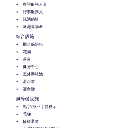
多語服務人員
行李服務員
泳池躺椅
泳池遮陽傘
綜合設施
櫃台保險箱
花園
露台
健身中心
室外游泳池
滑水道
宴會廳
無障礙設施
點字/浮凸字體標示
電梯
輪椅通道