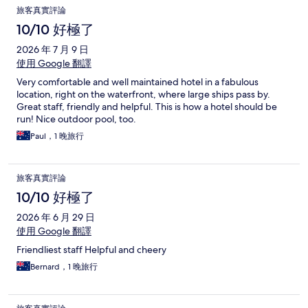
旅客真實評論
10/10 好極了
2026 年 7 月 9 日
使用 Google 翻譯
Very comfortable and well maintained hotel in a fabulous
location, right on the waterfront, where large ships pass by.
Great staff, friendly and helpful. This is how a hotel should be
run! Nice outdoor pool, too.
Paul，1 晚旅行
旅客真實評論
10/10 好極了
2026 年 6 月 29 日
使用 Google 翻譯
Friendliest staff Helpful and cheery
Bernard，1 晚旅行