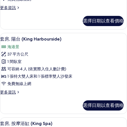
(Harbourside)
床
有
更
更多資訊
的
的
相
多
詳
所
客
片
情
選擇日期以查看價格
房,
有
多
相
張
高級寢具、迷你吧、客房內保險箱、書
顯
9
床
片
套房, 陽台 (King Harbourside)
示
(Harbourside)
海港景
的
套
詳
37 平方公尺
房,
情
1 間臥室
陽
可容納 4 人 (依實際入住人數計費)
台
1 張特大雙人床和 1 張標準雙人沙發床
(King
免費無線上網
Harbourside)
更
更多資訊
的
多
所
套
選擇日期以查看價格
房,
有
陽
相
台
高級寢具、迷你吧、客房內保險箱、書
顯
片
9
(King
套房, 按摩浴缸 (King Spa)