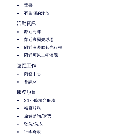
童書
有圍欄的泳池
活動資訊
鄰近海灘
鄰近高爾夫球場
附近有遊船觀光行程
附近可以上衝浪課
遠距工作
商務中心
會議室
服務項目
24 小時櫃台服務
禮賓服務
旅遊諮詢/購票
乾洗/洗衣
行李寄放