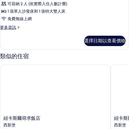
示
相
可容納 2 人 (依實際入住人數計費)
床
城
片
(Harbourside)
1 張單人沙發床和 1 張特大雙人床
景
的
免費無線上網
詳
特
情
更
更多資訊
大
多
床
城
選擇日期以查看價格
景
套
特
房
大
類似的住宿
床
的
套
紐卡斯爾尋求飯店
紐卡斯爾
所
房
的
有
詳
相
情
片
紐
紐
紐卡斯爾尋求飯店
紐卡斯
卡
卡
西新堡
西新堡
斯
斯