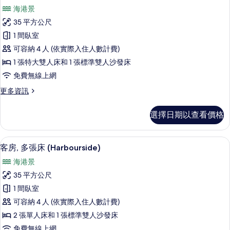
示
大
張
海港景
雙
套
沙
人
35 平方公尺
房,
床
發
1 間臥室
和
1
床,
1
可容納 4 人 (依實際入住人數計費)
張
張
陽
1 張特大雙人床和 1 張標準雙人沙發床
沙
特
台
免費無線上網
發
大
(Spa)
床,
更
更多資訊
雙
陽
的
多
台
人
套
所
(Spa)
選擇日期以查看價格
房,
床
的
有
1
詳
和
張
相
情
客房, 多張床 (Harbourside) |
顯
8
特
1
客房, 多張床 (Harbourside)
片
示
大
張
海港景
雙
客
沙
人
35 平方公尺
房,
床
發
1 間臥室
和
多
床
1
可容納 4 人 (依實際入住人數計費)
張
張
的
2 張單人床和 1 張標準雙人沙發床
沙
床
所
免費無線上網
發