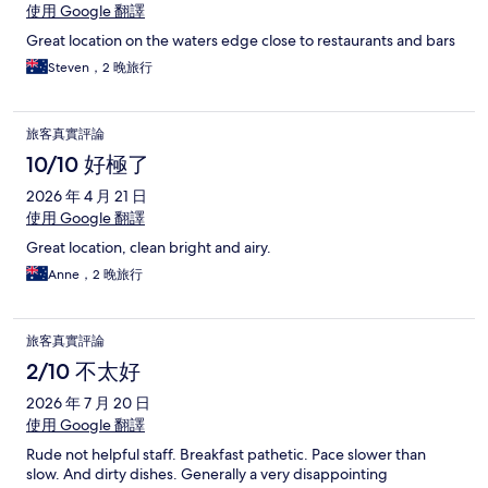
使用 Google 翻譯
Great location on the waters edge close to restaurants and bars
Steven，2 晚旅行
旅客真實評論
10/10 好極了
2026 年 4 月 21 日
使用 Google 翻譯
Great location, clean bright and airy.
Anne，2 晚旅行
旅客真實評論
2/10 不太好
2026 年 7 月 20 日
使用 Google 翻譯
Rude not helpful staff. Breakfast pathetic. Pace slower than
slow. And dirty dishes. Generally a very disappointing