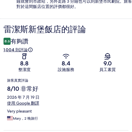
鐘就會到市政站，另外走路 3 分鐘也可以到新堡市民劇院。旅客
對於這間飯店位置的評價都很好。
雷潔斯新堡飯店的評論
評
論
有夠讚
8.6
1,004 則評論
8.8
8.4
9.0
整潔度
設施服務
員工素質
評
旅客真實評論
論
8/10 非常好
2026 年 7 月 19 日
使用 Google 翻譯
Very pleasant
Mary，2 晚旅行