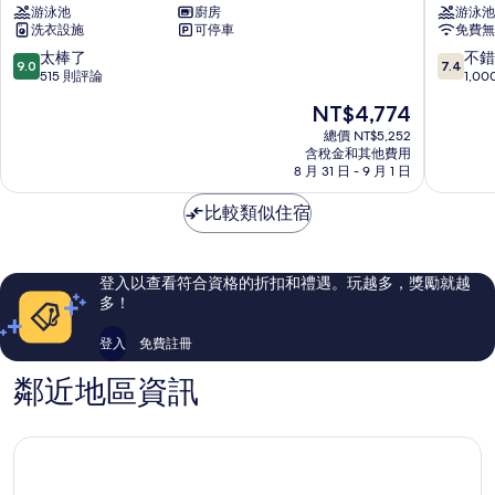
游泳池
廚房
游泳池
爾
爾
洗衣設施
可停車
免費無
尋
美
求
居
9.0
7.4
太棒了
不錯
9.0
7.4
飯
飯
分，
分，
515 則評論
1,0
店
店
滿
滿
現
NT$4,774
西
西
分
分
在
新
新
10
10
總價 NT$5,252
價
堡
含稅金和其他費用
堡
分，
分，
格
8 月 31 日 - 9 月 1 日
太
不
為
棒
錯
NT$4,774
比較類似住宿
了，
哦，
515
1,000
則
則
評
評
登入以查看符合資格的折扣和禮遇。玩越多，獎勵就越
論
論
多！
登入
免費註冊
鄰近地區資訊