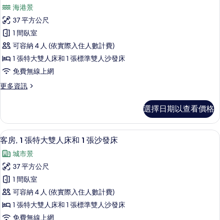
示
Harbourside)
海港景
的
套
詳
37 平方公尺
房,
情
1 間臥室
按
可容納 4 人 (依實際入住人數計費)
摩
1 張特大雙人床和 1 張標準雙人沙發床
浴
免費無線上網
缸
更
更多資訊
(King
多
Spa)
套
選擇日期以查看價格
房,
的
按
所
摩
客房, 1 張特大雙人床和 1 張沙發床 
顯
有
5
浴
客房, 1 張特大雙人床和 1 張沙發床
示
缸
相
城市景
(King
客
片
Spa)
37 平方公尺
房,
的
1 間臥室
詳
1
情
可容納 4 人 (依實際入住人數計費)
張
1 張特大雙人床和 1 張標準雙人沙發床
特
免費無線上網