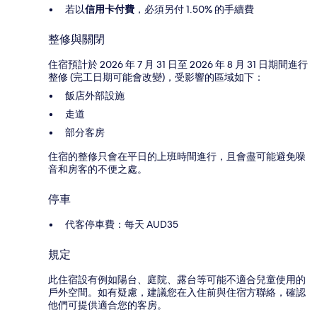
若以
信用卡付費
，必須另付 1.50% 的手續費
整修與關閉
住宿預計於 2026 年 7 月 31 日至 2026 年 8 月 31 日期間進行
整修 (完工日期可能會改變)，受影響的區域如下：
飯店外部設施
走道
部分客房
住宿的整修只會在平日的上班時間進行，且會盡可能避免噪
音和房客的不便之處。
停車
代客停車費：每天 AUD35
規定
此住宿設有例如陽台、庭院、露台等可能不適合兒童使用的
戶外空間。如有疑慮，建議您在入住前與住宿方聯絡，確認
他們可提供適合您的客房。