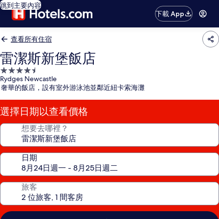
跳到主要內容
下載 App
查看所有住宿
雷潔斯新堡飯店
4.5
Rydges Newcastle
星
奢華的飯店，設有室外游泳池並鄰近紐卡索海灘
級
住
選擇日期以查看價格
宿
想要去哪裡？
日期
旅客