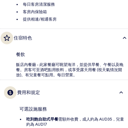
每日客房清潔服務
客房內保險箱
提供相連/相通客房
住宿特色
餐飲
飯店內餐廳 - 此家餐廳可眺望海洋，並提供早餐、午餐以及晚
餐。房客可至酒吧點用飲料，或享受露天用餐 (視天氣情況開
放)。有兒童餐可點用。每日營業。
費用和規定
可選設施服務
吃到飽自助式早餐
需額外收費，成人約為 AUD35，兒童
約為 AUD17