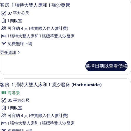
客房, 1 張特大雙人床和 1 張沙發床 
顯
7
套
客房, 1 張特大雙人床和 1 張沙發床
所
示
房
有
37 平方公尺
的
客
詳
相
1 間臥室
房,
情
片
可容納 4 人 (依實際入住人數計費)
1
1 張特大雙人床和 1 張標準雙人沙發床
張
免費無線上網
特
更
更多資訊
大
多
雙
客
選擇日期以查看價格
房,
人
1
床
張
高級寢具、迷你吧、客房內保險箱、書
顯
8
特
和
客房, 1 張特大雙人床和 1 張沙發床 (Harbourside)
示
大
1
海港景
雙
客
張
人
35 平方公尺
房,
床
沙
1 間臥室
和
1
發
1
可容納 4 人 (依實際入住人數計費)
張
張
床
1 張特大雙人床和 1 張標準雙人沙發床
沙
特
的
免費無線上網
發