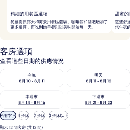
精細的用餐區選項
甜蜜的
餐廳提供露天和海景用餐區體驗。咖啡館和酒吧增加了
這些舒
更多選擇，而吃到飽早餐則以美味開始每一天。
您午夜
客房選項
查看這些日期的供應情況
查看今晚 (8月 10 - 8月 11) 的供應情況
查看明天 (8月 11 - 8月 12) 
今晚
明天
8月 10 - 8月 11
8月 11 - 8月 12
查看本週末 (8月 14 - 8月 16) 的供應情況
查看下週末 (8月 21 - 8月 23
本週末
下週末
8月 14 - 8月 16
8月 21 - 8月 23
可
所有客房
1 張床
2 張床
3 張床以上
用
的
顯示 12 間客房 (共 12 間)