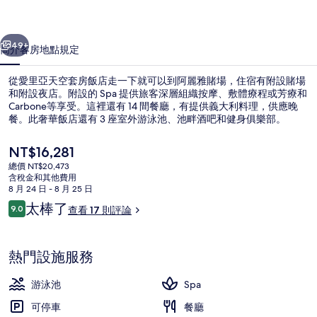
房
一個
下一個
飯
49+
簡介
客房
地點
規定
店
從愛里亞天空套房飯店走一下就可以到阿麗雅賭場，住宿有附設賭場
的
和附設夜店。附設的 Spa 提供旅客深層組織按摩、敷體療程或芳療和
Carbone等享受。這裡還有 14 間餐廳，有提供義大利料理，供應晚
相
餐。此奢華飯店還有 3 座室外游泳池、池畔酒吧和健身俱樂部。
片
目
NT$16,281
集
前
總價 NT$20,473
的
含稅金和其他費用
價
8 月 24 日 - 8 月 25 日
外觀
格
評
太棒了
9.0
查看 17 則評論
是
9.0 分，滿分 10 分，
論
NT$16,281
熱門設施服務
游泳池
Spa
可停車
餐廳