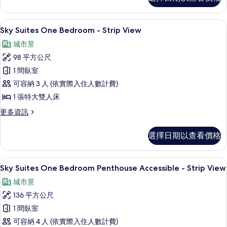
Suites
的
Two
所
Bedroom
52-吋電視、付費頻道、付費電影
顯
6
Penthouse
Sky Suites One Bedroom - Strip View
有
示
-
城市景
相
Strip
Sky
View
98 平方公尺
片
Suites
的
1 間臥室
One
詳
情
可容納 3 人 (依實際入住人數計費)
Bedroom
-
1 張特大雙人床
Strip
更
更多資訊
View
多
Sky
的
選擇日期以查看價格
Suites
所
One
Bedroom
有
迷你吧、客房內保險箱、書桌、遮光布
顯
6
-
Sky Suites One Bedroom Penthouse Accessible - Strip View
相
示
Strip
城市景
片
View
Sky
的
136 平方公尺
Suites
詳
1 間臥室
One
情
可容納 4 人 (依實際入住人數計費)
Bedroom