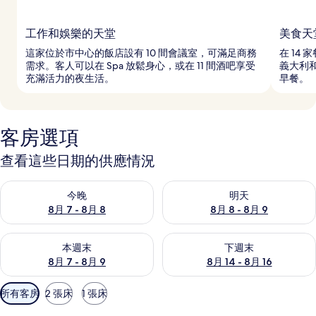
工作和娛樂的天堂
美食天
這家位於市中心的飯店設有 10 間會議室，可滿足商務
在 14
需求。客人可以在 Spa 放鬆身心，或在 11 間酒吧享受
義大利
充滿活力的夜生活。
早餐。
客房選項
查看這些日期的供應情況
查看今晚 (8月 7 - 8月 8) 的供應情況
查看明天 (8月 8 - 8月 9) 的
今晚
明天
8月 7 - 8月 8
8月 8 - 8月 9
查看本週末 (8月 7 - 8月 9) 的供應情況
查看下週末 (8月 14 - 8月 16)
本週末
下週末
8月 7 - 8月 9
8月 14 - 8月 16
可
所有客房
2 張床
1 張床
用