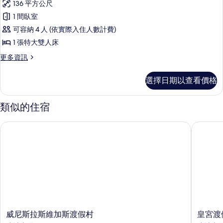
情
136 平方公尺
Suites
1 間臥室
One
可容納 4 人 (依實際入住人數計費)
Bedroom
Penthouse
1 張特大雙人床
-
更
更多資訊
Panoramic
多
Sky
的
選擇日期以查看價格
Suites
所
One
Bedroom
有
類似的住宿
Penthouse
相
-
威尼斯拉斯維加斯渡假村
皇宮渡假
片
Panoramic
的
詳
情
威
皇
威尼斯拉斯維加斯渡假村
皇宮渡
尼
宮