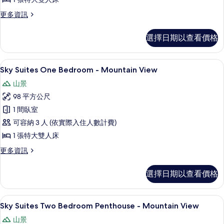
Penthouse
-
更
更多資訊
Strip
多
Sky
View
選擇日期以查看價格
Suites
的
One
所
Bedroom
迷你吧、客房內保險箱、書桌、遮光布
顯
7
Penthouse
Sky Suites One Bedroom - Mountain View
有
示
-
山景
相
Strip
Sky
View
98 平方公尺
片
Suites
的
1 間臥室
One
詳
情
可容納 3 人 (依實際入住人數計費)
Bedroom
-
1 張特大雙人床
Mountain
更
更多資訊
View
多
Sky
的
選擇日期以查看價格
Suites
所
One
Bedroom
有
迷你吧、客房內保險箱、書桌、遮光布
顯
6
-
Sky Suites Two Bedroom Penthouse - Mountain View
相
示
Mountain
山景
片
View