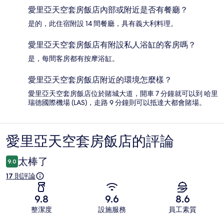
愛里亞天空套房飯店內部或附近是否有餐廳？
是的，此住宿附設 14 間餐廳，具有義大利料理。
愛里亞天空套房飯店有附設私人浴缸的客房嗎？
是，每間客房都有按摩浴缸。
愛里亞天空套房飯店附近的環境怎麼樣？
愛里亞天空套房飯店位於賭城大道，開車 7 分鐘就可以到 哈里
瑞德國際機場 (LAS)，走路 9 分鐘則可以抵達大都會賭場。
愛里亞天空套房飯店的評論
評
論
太棒了
9.0
17 則評論
9.8
9.6
8.6
整潔度
設施服務
員工素質