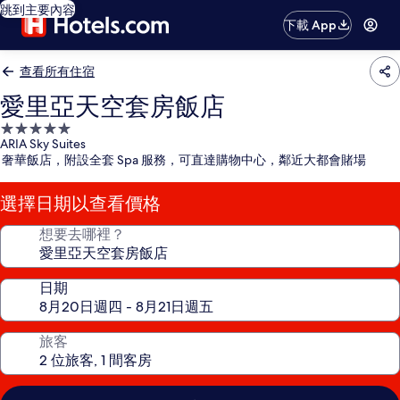
跳到主要內容
下載 App
查看所有住宿
愛里亞天空套房飯店
5.0
ARIA Sky Suites
星
奢華飯店，附設全套 Spa 服務，可直達購物中心，鄰近大都會賭場
級
住
選擇日期以查看價格
宿
想要去哪裡？
日期
旅客