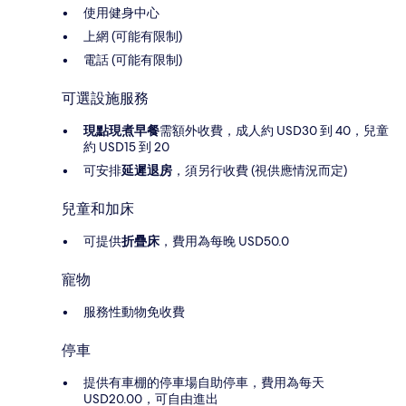
使用健身中心
上網 (可能有限制)
電話 (可能有限制)
可選設施服務
現點現煮早餐
需額外收費，成人約 USD30 到 40，兒童
約 USD15 到 20
可安排
延遲退房
，須另行收費 (視供應情況而定)
兒童和加床
可提供
折疊床
，費用為每晚 USD50.0
寵物
服務性動物免收費
停車
提供有車棚的停車場自助停車，費用為每天
USD20.00，可自由進出