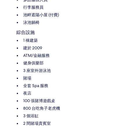
行李服務員
池畔遮陽小屋 (付費)
泳池躺椅
綜合設施
1 棟建築
建於 2009
ATM/金融服務
健身俱樂部
3 座室外游泳池
賭場
全套 Spa 服務
夜店
100 張賭博遊戲桌
800 台吃角子老虎機
3 個浴缸
2 間賭場貴賓室