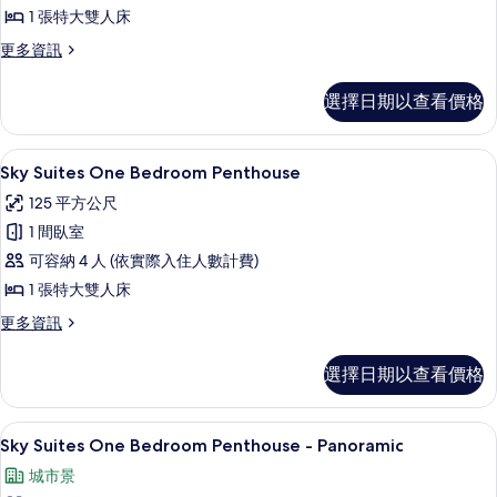
Penthouse
1 張特大雙人床
Accessible
更
更多資訊
-
多
Sky
Strip
選擇日期以查看價格
Suites
View
One
的
Bedroom
52-吋電視、付費頻道、付費電影
顯
4
Penthouse
Sky Suites One Bedroom Penthouse
所
示
Accessible
有
125 平方公尺
-
Sky
Strip
相
1 間臥室
Suites
View
片
可容納 4 人 (依實際入住人數計費)
One
的
詳
1 張特大雙人床
Bedroom
情
Penthouse
更
更多資訊
多
的
Sky
所
選擇日期以查看價格
Suites
有
One
Bedroom
相
迷你吧、客房內保險箱、書桌、遮光布
顯
6
Penthouse
Sky Suites One Bedroom Penthouse - Panoramic
片
示
的
城市景
詳
Sky