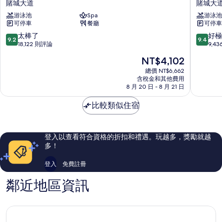
賭城大道
賭城大
斯
渡
游泳池
Spa
游泳池
拉
假
可停車
餐廳
可停車
斯
村
維
賭
9.2
9.4
太棒了
好極
9.2
9.4
加
場
分，
分，
18,122 則評論
9,4
斯
飯
滿
滿
現
NT$4,102
渡
店
分
分
在
假
賭
10
10
總價 NT$6,662
價
村
含稅金和其他費用
城
分，
分，
格
8 月 20 日 - 8 月 21 日
賭
大
太
好
為
城
道
棒
極
NT$4,102
比較類似住宿
大
了，
了，
道
18,122
9,436
則
則
評
評
登入以查看符合資格的折扣和禮遇。玩越多，獎勵就越
論
論
多！
登入
免費註冊
鄰近地區資訊