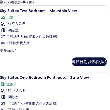
的
顯示 9 間客房 (共 9 間)
客
迷你吧、客房內保險箱、書桌、遮光布
顯
8
Sky Suites Two Bedroom - Mountain View
房
示
篩
山景
Sky
選
151 平方公尺
Suites
條
1 間臥室
Two
件
可容納 7 人 (依實際入住人數計費)
Bedroom
-
2 張特大雙人床
Mountain
更
更多資訊
View
多
Sky
的
選擇日期以查看價格
Suites
所
Two
Bedroom
有
迷你吧、客房內保險箱、書桌、遮光布
顯
6
-
Sky Suites One Bedroom Penthouse - Strip View
相
示
Mountain
城市景
片
View
Sky
的
136 平方公尺
Suites
詳
1 間臥室
One
情
可容納 4 人 (依實際入住人數計費)
Bedroom
1 張特大雙人床