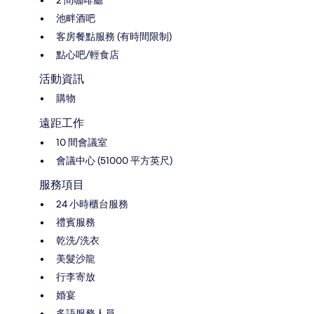
池畔酒吧
客房餐點服務 (有時間限制)
點心吧/輕食店
活動資訊
購物
遠距工作
10 間會議室
會議中心 (51000 平方英尺)
服務項目
24 小時櫃台服務
禮賓服務
乾洗/洗衣
美髮沙龍
行李寄放
婚宴
多語服務人員