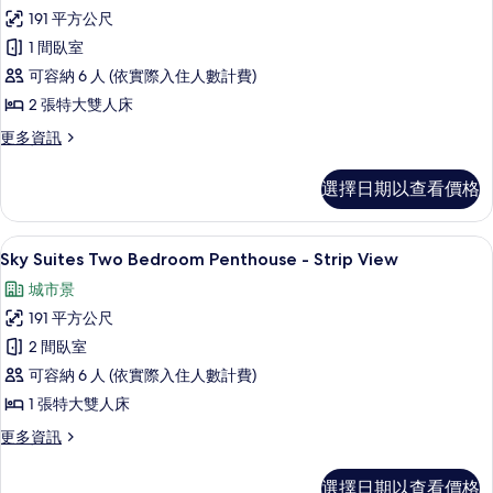
Sky
的
191 平方公尺
Suites
詳
1 間臥室
Two
情
可容納 6 人 (依實際入住人數計費)
Bedroom
Penthouse
2 張特大雙人床
-
更
更多資訊
Mountain
多
Sky
View
選擇日期以查看價格
Suites
的
Two
所
Bedroom
迷你吧、客房內保險箱、書桌、遮光布
顯
8
Penthouse
Sky Suites Two Bedroom Penthouse - Strip View
有
示
-
城市景
相
Mountain
Sky
View
191 平方公尺
片
Suites
的
2 間臥室
Two
詳
情
可容納 6 人 (依實際入住人數計費)
Bedroom
Penthouse
1 張特大雙人床
-
更
更多資訊
Strip
多
Sky
View
選擇日期以查看價格