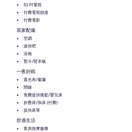
52 吋電視
付費電視頻道
付費電影
居家配備
空調
迷你吧
浴袍
熨斗/熨衣板
一夜好眠
遮光布/窗簾
鬧鐘
免費提供搖籃/嬰兒床
折疊床/加床 (付費)
提供床單
舒適生活
客房按摩服務