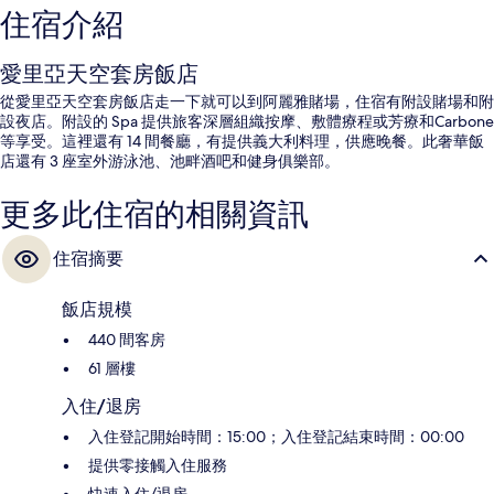
住宿介紹
愛里亞天空套房飯店
從愛里亞天空套房飯店走一下就可以到阿麗雅賭場，住宿有附設賭場和附
設夜店。附設的 Spa 提供旅客深層組織按摩、敷體療程或芳療和Carbone
等享受。這裡還有 14 間餐廳，有提供義大利料理，供應晚餐。此奢華飯
店還有 3 座室外游泳池、池畔酒吧和健身俱樂部。
更多此住宿的相關資訊
住宿摘要
飯店規模
440 間客房
61 層樓
入住/退房
入住登記開始時間：15:00；入住登記結束時間：00:00
提供零接觸入住服務
快速入住/退房