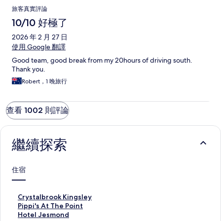
旅客真實評論
10/10 好極了
2026 年 2 月 27 日
使用 Google 翻譯
Good team, good break from my 20hours of driving south.
Thank you.
Robert，1 晚旅行
查看 1002 則評論
繼續探索
住宿
C
Crystalbrook Kingsley
r
P
Pippi's At The Point
y
i
H
Hotel Jesmond