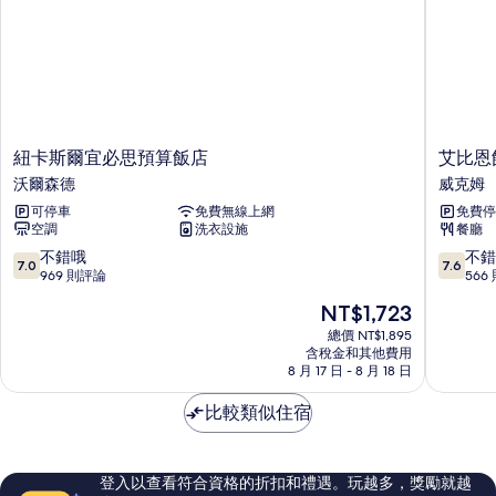
雙
的
人
所
床
的
有
詳
相
情
片
紐
艾
紐卡斯爾宜必思預算飯店
艾比恩
卡
比
沃爾森德
威克姆
斯
恩
可停車
免費無線上網
免費停
爾
飯
空調
洗衣設施
餐廳
宜
店
必
威
7.0
7.6
不錯哦
不錯
7.0
7.6
思
克
分，
分，
969 則評論
566
預
姆
滿
滿
現
NT$1,723
算
分
分
在
飯
10
10
總價 NT$1,895
價
店
含稅金和其他費用
分，
分，
格
8 月 17 日 - 8 月 18 日
沃
不
不
為
爾
錯
錯
NT$1,723
比較類似住宿
森
哦，
哦，
德
969
566
則
則
評
評
登入以查看符合資格的折扣和禮遇。玩越多，獎勵就越
論
論