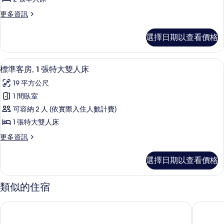
房,
的
有
更
更多資訊
詳
2
多
相
情
張
標
片
選擇日期以查看價格
準
單
客
人
房,
客房內保險箱、書桌、熨斗/熨衣板、
顯
7
2
床
標準客房, 1 張特大雙人床
示
張
的
19 平方公尺
單
標
所
人
1 間臥室
準
床
有
可容納 2 人 (依實際入住人數計費)
的
客
相
詳
1 張特大雙人床
房,
情
片
更
更多資訊
1
多
張
標
選擇日期以查看價格
準
特
客
大
房,
類似的住宿
1
雙
張
人
紐卡斯爾宜必思預算飯店
艾比恩飯
特
床
大