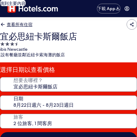
跳到主要內容
下載 App
查看所有住宿
宜必思紐卡斯爾飯店
3.5
ibis Newcastle
星
設有餐廳並鄰近紐卡索海灘的飯店
級
住
選擇日期以查看價格
宿
想要去哪裡？
日期
旅客