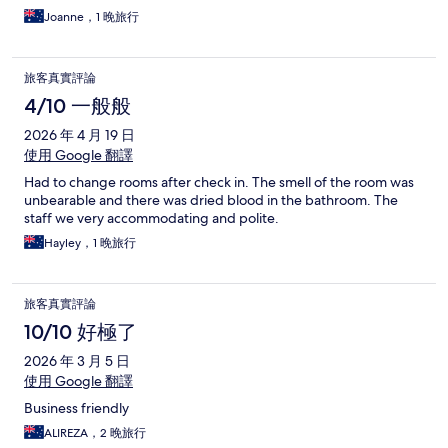
Joanne，1 晚旅行
旅客真實評論
4/10 一般般
2026 年 4 月 19 日
使用 Google 翻譯
Had to change rooms after check in. The smell of the room was
unbearable and there was dried blood in the bathroom. The
staff we very accommodating and polite.
Hayley，1 晚旅行
旅客真實評論
10/10 好極了
2026 年 3 月 5 日
使用 Google 翻譯
Business friendly
ALIREZA，2 晚旅行