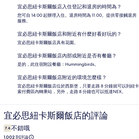
宜必思紐卡斯爾飯店入住登記和退房的時間為？
您可自 14:00 起辦理入住。退房時間為 11:00。提供零接觸退房
服務。
宜必思紐卡斯爾飯店和附近有什麼好看好玩的？
宜必思紐卡斯爾飯店具有花園。
宜必思紐卡斯爾飯店內部或附近是否有餐廳？
是的，此住宿附設餐廳：Hummingbirds。
宜必思紐卡斯爾飯店附近的環境怎麼樣？
宜必思紐卡斯爾飯店位於西新堡，只要走路 8 分鐘就可以到紐卡
索付費區內轉乘站，另外，走路 8 分鐘也可以抵達NEX。
宜必思紐卡斯爾飯店的評論
評
論
不錯哦
7.4
1,002 則評論