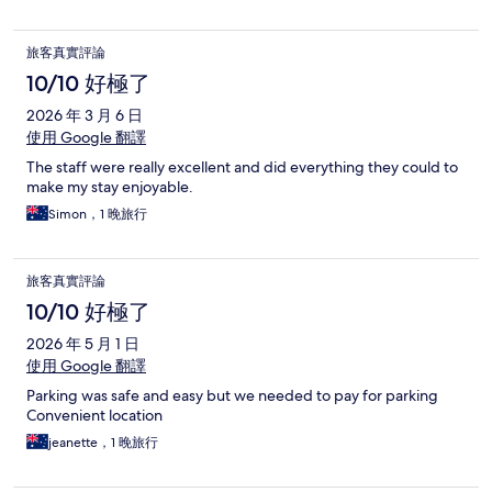
旅客真實評論
10/10 好極了
2026 年 3 月 6 日
使用 Google 翻譯
The staff were really excellent and did everything they could to
make my stay enjoyable.
Simon，1 晚旅行
旅客真實評論
10/10 好極了
2026 年 5 月 1 日
使用 Google 翻譯
Parking was safe and easy but we needed to pay for parking
Convenient location
jeanette，1 晚旅行