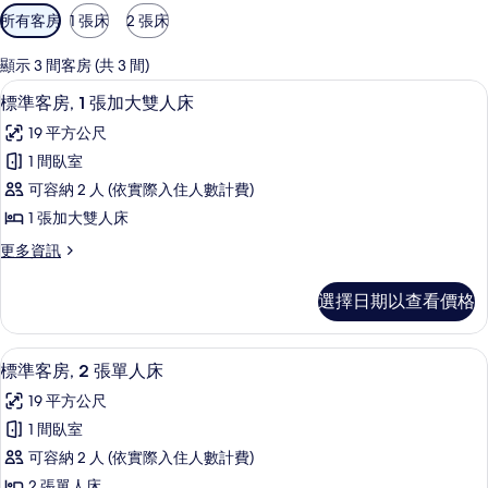
可
所有客房
1 張床
2 張床
用
的
顯示 3 間客房 (共 3 間)
客
標準客房, 1 張加大雙人床 | 客房內
顯
11
標準客房, 1 張加大雙人床
房
示
篩
19 平方公尺
標
選
1 間臥室
準
條
可容納 2 人 (依實際入住人數計費)
客
件
1 張加大雙人床
房,
更
更多資訊
1
多
張
標
選擇日期以查看價格
準
加
客
大
房,
標準客房, 2 張單人床 | 客房內保險
顯
10
1
雙
標準客房, 2 張單人床
示
張
人
19 平方公尺
加
標
床
大
1 間臥室
準
雙
的
可容納 2 人 (依實際入住人數計費)
人
客
所
床
2 張單人床