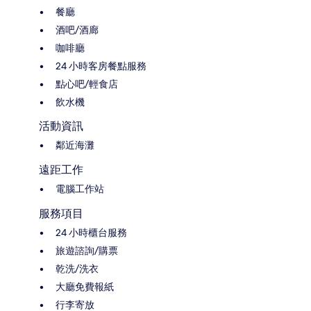
餐廳
酒吧/酒廊
咖啡廳
24 小時客房餐點服務
點心吧/輕食店
飲水機
活動資訊
鄰近海灘
遠距工作
電腦工作站
服務項目
24 小時櫃台服務
旅遊諮詢/購票
乾洗/洗衣
大廳免費報紙
行李寄放