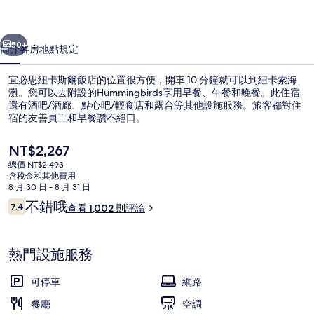
爾
一個
下一個
飯
50+
簡介
客房
地點
規定
店
宜必思紐卡斯爾飯店的位置很方便，開車 10 分鐘就可以到紐卡索海
的
灘。您可以去附設的Hummingbirds享用早餐、午餐和晚餐。此住宿
還有酒吧/酒廊、點心吧/輕食店和露台等其他設施服務。旅客都對住
相
宿的友善員工和早餐讚不絕口。
片
目
NT$2,267
集
前
總價 NT$2,493
的
含稅金和其他費用
價
8 月 30 日 - 8 月 31 日
早餐，供應午餐和晚餐
格
評
不錯哦
7.4
查看 1,002 則評論
是
7.4 分，滿分 10 分，
論
NT$2,267
熱門設施服務
可停車
網路
餐廳
空調