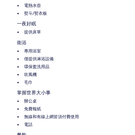
電熱水壺
熨斗/熨衣板
一夜好眠
提供床單
衛浴
專用浴室
僅提供淋浴設備
環保盥洗用品
吹風機
毛巾
掌握世界大小事
辦公桌
免費報紙
無線和有線上網皆須付費使用
電話
餐飲