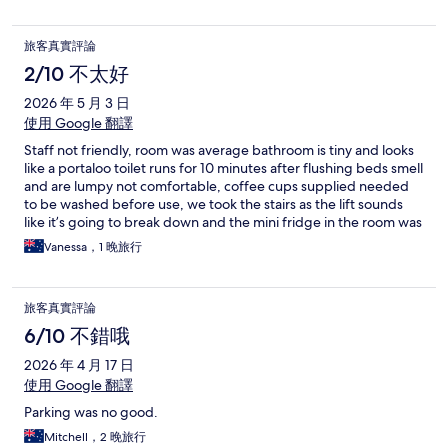
旅客真實評論
2/10 不太好
2026 年 5 月 3 日
使用 Google 翻譯
Staff not friendly, room was average bathroom is tiny and looks
like a portaloo toilet runs for 10 minutes after flushing beds smell
and are lumpy not comfortable, coffee cups supplied needed
to be washed before use, we took the stairs as the lift sounds
like it’s going to break down and the mini fridge in the room was
old and had broken shelves. The whole place needs to be
Vanessa，1 晚旅行
renovated not worth $194 per night budget places are better
旅客真實評論
6/10 不錯哦
2026 年 4 月 17 日
使用 Google 翻譯
Parking was no good.
Mitchell，2 晚旅行