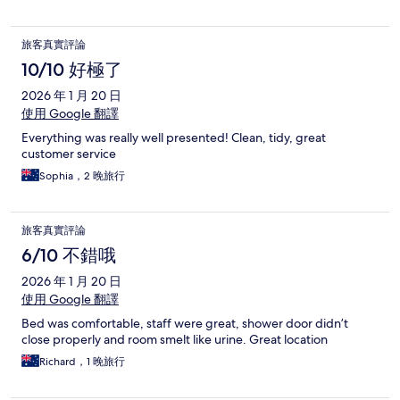
旅客真實評論
10/10 好極了
2026 年 1 月 20 日
使用 Google 翻譯
Everything was really well presented! Clean, tidy, great
customer service
Sophia，2 晚旅行
旅客真實評論
6/10 不錯哦
2026 年 1 月 20 日
使用 Google 翻譯
Bed was comfortable, staff were great, shower door didn’t
close properly and room smelt like urine. Great location
Richard，1 晚旅行