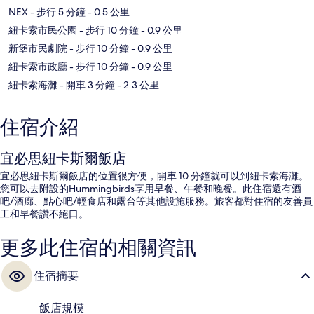
NEX
- 步行 5 分鐘
- 0.5 公里
紐卡索市民公園
- 步行 10 分鐘
- 0.9 公里
新堡市民劇院
- 步行 10 分鐘
- 0.9 公里
紐卡索市政廳
- 步行 10 分鐘
- 0.9 公里
紐卡索海灘
- 開車 3 分鐘
- 2.3 公里
住宿介紹
宜必思紐卡斯爾飯店
宜必思紐卡斯爾飯店的位置很方便，開車 10 分鐘就可以到紐卡索海灘。
您可以去附設的Hummingbirds享用早餐、午餐和晚餐。此住宿還有酒
吧/酒廊、點心吧/輕食店和露台等其他設施服務。旅客都對住宿的友善員
工和早餐讚不絕口。
更多此住宿的相關資訊
住宿摘要
飯店規模