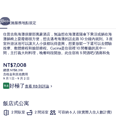
俱
樂
一個
下一個
部
63+
簡介
設施服務
地點
規定
萬
住普吉島海灘俱樂部萬豪酒店，無論想在海灘遮陽傘下乘涼或躺在海
豪
灘躺椅上耍廢都很方便，想去邁考海灘的話走路 10 分鐘內就到。3 座
室外游泳池可以讓大人小孩都玩得盡興，想要放鬆一下還可以去體驗
酒
按摩、敷體療程和臉部療程。Cucina是住宿裡 10 間餐廳的其中一
店
間，主打義大利料理，晚餐時段開放。此住宿有 5 間酒吧/酒廊和免
費兒童俱樂部，飯店式公寓更配備冰箱和微波爐，提供旅客最便利的
的
住宿體驗。旅客都對住宿的客房餐點服務讚不絕口。
目
NT$7,008
前
相
總價 NT$8,318
的
含稅金和其他費用
外觀
片
價
9 月 1 日 - 9 月 2 日
格
評
好極了
集
9.6
查看 113 則評論
是
9.6 分，滿分 10 分，
論
NT$7,008
飯店式公寓
2 間臥室
2 間浴室
可容納 6 人 (依實際入住人數計費)