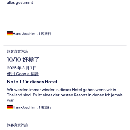
alles gestimmt
Hans-Joachim，1 晚旅行
旅客真實評論
10/10 好極了
2025 年 3 月 1 日
使用 Google 翻譯
Note 1 für dieses Hotel
Wir werden immer wieder in dieses Hotel gehen wenn wir in
Thailand sind. Es ist eines der besten Resorts in denen ich jemals
war
Hans-Joachim，1 晚旅行
旅客真實評論