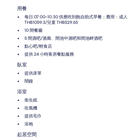
用餐
每日 07:00–10:30 供應吃到飽自助式早餐；費用：成人
THB1059.3/兒童 THB529.65
10 間餐廳
5 間酒吧/酒廊、間池中酒吧和間池畔酒吧
點心吧/輕食店
提供 24 小時客房餐點服務
臥室
提供床單
鬧鐘
浴室
衛生紙
吹風機
提供毛巾
浴袍
起居空間