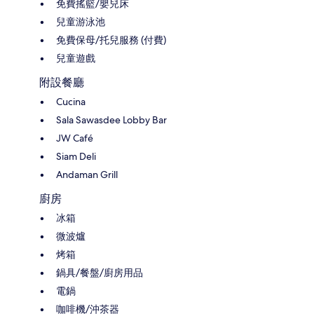
免費搖籃/嬰兒床
兒童游泳池
免費保母/托兒服務 (付費)
兒童遊戲
附設餐廳
Cucina
Sala Sawasdee Lobby Bar
JW Café
Siam Deli
Andaman Grill
廚房
冰箱
微波爐
烤箱
鍋具/餐盤/廚房用品
電鍋
咖啡機/沖茶器