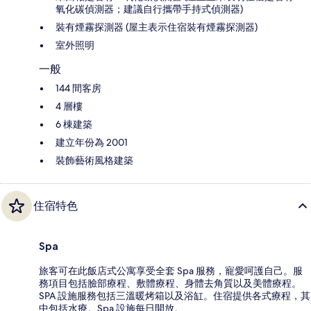
氧化碳偵測器；建議自行攜帶手持式偵測器)
裝有煙霧探測器 (屋主表示住宿裝有煙霧探測器)
室外照明
一般
144 間客房
4 層樓
6 棟建築
建立年份為 2001
裝飾藝術風格建築
住宿特色
Spa
旅客可在此飯店式公寓享受全套 Spa 服務，寵愛呵護自己。服
務項目包括臉部療程、敷體療程、身體去角質以及美體療程。
SPA 設施服務包括三溫暖烤箱以及浴缸。住宿提供各式療程，其
中包括水療。Spa 設施每日開放。