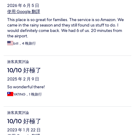
2026 年 6 月 5 日
使用 Google 翻譯
This place is so great for families. The service is so Amazon. We
came in the rainy season and they still found us stuff to do. I
would definitely come back. We had 6 of us. 20 minutes from
the airport.
bill，4 晚旅行
旅客真實評論
10/10 好極了
2025 年 2 月 9 日
So wonderful there!
YATING，1 晚旅行
旅客真實評論
10/10 好極了
2023 年 1 月 22 日