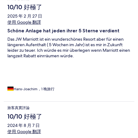
10/10 好極了
2025 年 2 月 27 日
使用 Google 翻譯
Schöne Anlage hat jeden ihrer 5 Sterne verdient
Das JW Marriott ist ein wunderschönes Resort aber für einen
längeren Aufenthalt ( 5 Wochen im Jahr) ist es mir in Zukunft
leider zu teuer. Ich würde es mir überlegen wenn Marriott einen
langzeit Rabatt einrräumen würde.
Hans-Joachim，1 晚旅行
旅客真實評論
10/10 好極了
2024 年 8 月 7 日
使用 Google 翻譯