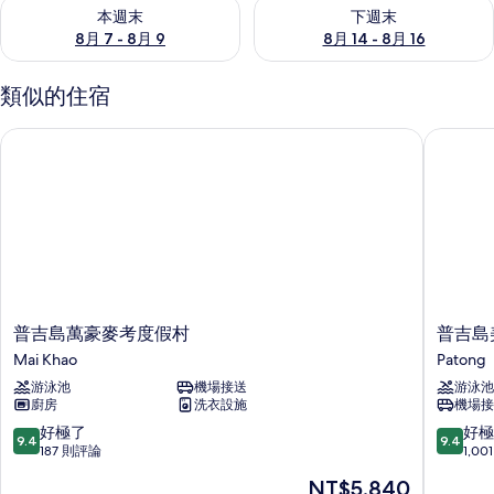
查看本週末 (8月 7 - 8月 9) 的供應情況
查看下週末 (8月 14 - 8月 16)
本週末
下週末
8月 7 - 8月 9
8月 14 - 8月 16
類似的住宿
普吉島萬豪麥考度假村
普吉島美
普
普
普吉島萬豪麥考度假村
普吉島
吉
吉
Mai Khao
Patong
島
島
游泳池
機場接送
游泳池
萬
美
廚房
洗衣設施
機場接
豪
林
麥
海
9.4
9.4
好極了
好極
9.4
9.4
考
灘
分，
分，
187 則評論
1,0
度
萬
滿
滿
現
NT$5,840
假
豪
分
分