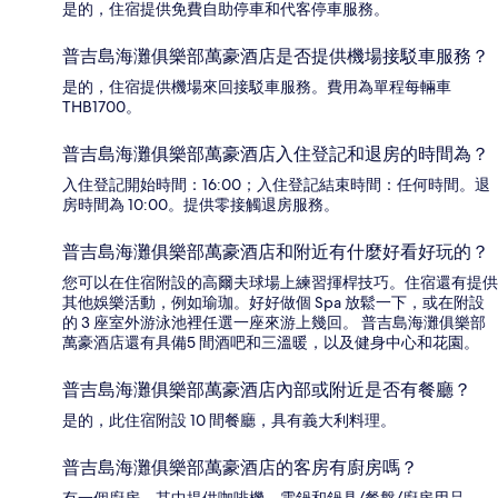
是的，住宿提供免費自助停車和代客停車服務。
普吉島海灘俱樂部萬豪酒店是否提供機場接駁車服務？
是的，住宿提供機場來回接駁車服務。費用為單程每輛車
THB1700。
普吉島海灘俱樂部萬豪酒店入住登記和退房的時間為？
入住登記開始時間：16:00；入住登記結束時間：任何時間。退
房時間為 10:00。提供零接觸退房服務。
普吉島海灘俱樂部萬豪酒店和附近有什麼好看好玩的？
您可以在住宿附設的高爾夫球場上練習揮桿技巧。住宿還有提供
其他娛樂活動，例如瑜珈。好好做個 Spa 放鬆一下，或在附設
的 3 座室外游泳池裡任選一座來游上幾回。 普吉島海灘俱樂部
萬豪酒店還有具備5 間酒吧和三溫暖，以及健身中心和花園。
普吉島海灘俱樂部萬豪酒店內部或附近是否有餐廳？
是的，此住宿附設 10 間餐廳，具有義大利料理。
普吉島海灘俱樂部萬豪酒店的客房有廚房嗎？
有一個廚房，其中提供咖啡機、電鍋和鍋具/餐盤/廚房用品。