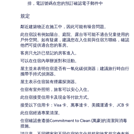
排，電話號碼在您的預訂確認電子郵件中
規定
鄰近建築物正在施工中，因此可能有噪音問題。
此住宿設有例如陽台、庭院、露台等可能不適合兒童使用的
戶外空間。如有疑慮，建議您在入住前與住宿方聯絡，確認
他們可提供適合您的客房。
客房只允許已登記的房客進入。
可以在住宿內舉辦派對和活動。
屋主並未表明住宿是否有一氧化碳偵測器；建議旅行時自行
攜帶手持式偵測器。
屋主表示住宿裝有煙霧探測器。
住宿有室外照明，旅客可以安心入住。
此住宿接受信用卡及現金等付款方式。
接受以下信用卡：Visa 卡、萬事達卡、美國運通卡、JCB 卡
此住宿經過專業清潔。
住宿確認會遵循Commitment to Clean (萬豪)的清潔與消毒
措施。
請注意，不同國家和不同住宿的文化規範和旅客規定會有所