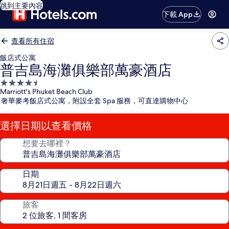
跳到主要內容
下載 App
查看所有住宿
飯店式公寓
普吉島海灘俱樂部萬豪酒店
4.5
Marriott's Phuket Beach Club
星
奢華麥考飯店式公寓，附設全套 Spa 服務，可直達購物中心
級
住
選擇日期以查看價格
宿
想要去哪裡？
日期
旅客