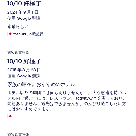
10/10 好極了
2024 年 9 月 1 日
使用 Google 翻譯
素晴らしい
toshiaki，5 晚旅行
旅客真實評論
10/10 好極了
2015 年 8 月 28 日
使用 Google 翻譯
家族の滞在におすすめのホテル
ホテル以外の周囲には何もありませんが、広大な敷地を持つホ
テル内で過ごすには、レストラン、activityなど充実しており、
問題ありません。観光はできませんが、のんびり過ごしたい方
にはおすすめできます。
旅客真實評論