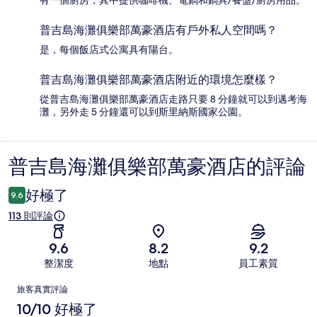
普吉島海灘俱樂部萬豪酒店有戶外私人空間嗎？
是，每個飯店式公寓具有陽台。
普吉島海灘俱樂部萬豪酒店附近的環境怎麼樣？
從普吉島海灘俱樂部萬豪酒店走路只要 8 分鐘就可以到邁考海
灘，另外走 5 分鐘還可以到斯里納斯國家公園。
普吉島海灘俱樂部萬豪酒店的評論
評
論
好極了
9.6
113 則評論
9.6
8.2
9.2
整潔度
地點
員工素質
評
旅客真實評論
論
10/10 好極了