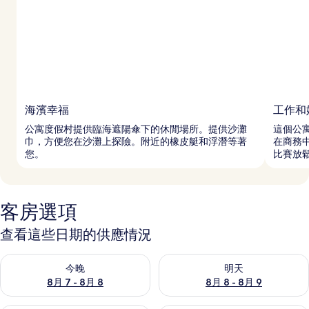
海濱幸福
工作和
公寓度假村提供臨海遮陽傘下的休閒場所。提供沙灘
這個公
巾，方便您在沙灘上探險。附近的橡皮艇和浮潛等著
在商務中
您。
比賽放
客房選項
查看這些日期的供應情況
查看今晚 (8月 7 - 8月 8) 的供應情況
查看明天 (8月 8 - 8月 9) 的
今晚
明天
8月 7 - 8月 8
8月 8 - 8月 9