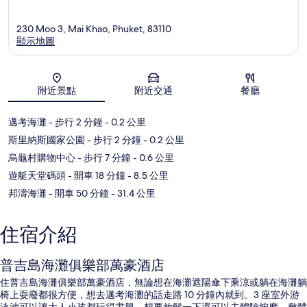
230 Moo 3, Mai Khao, Phuket, 83110
顯示地圖
地圖
附近景點
附近交通
餐廳
邁考海灘
- 步行 2 分鐘
- 0.2 公里
斯里納斯國家公園
- 步行 2 分鐘
- 0.2 公里
烏龜村購物中心
- 步行 7 分鐘
- 0.6 公里
遊艇天堂碼頭
- 開車 18 分鐘
- 8.5 公里
邦濤海灘
- 開車 50 分鐘
- 31.4 公里
住宿介紹
普吉島海灘俱樂部萬豪酒店
住普吉島海灘俱樂部萬豪酒店，無論想在海灘遮陽傘下乘涼或躺在海灘躺
椅上耍廢都很方便，想去邁考海灘的話走路 10 分鐘內就到。3 座室外游
泳池可以讓大人小孩都玩得盡興，想要放鬆一下還可以去體驗按摩、敷體