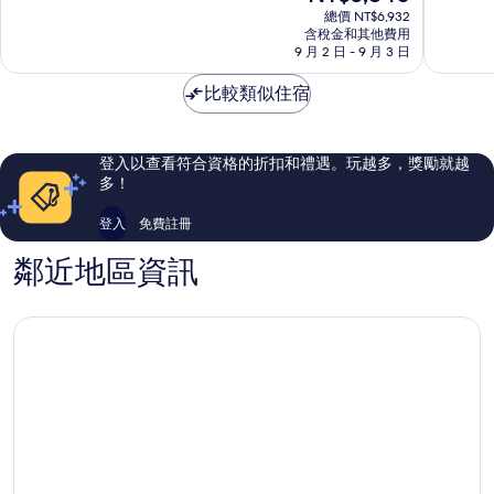
在
村
度
10
10
總價 NT$6,932
價
Mai
含稅金和其他費用
假
分，
分，
格
9 月 2 日 - 9 月 3 日
Khao
酒
好
好
為
店
極
極
NT$5,840
比較類似住宿
Patong
了，
了，
187
1,001
則
則
評
評
登入以查看符合資格的折扣和禮遇。玩越多，獎勵就越
論
論
多！
登入
免費註冊
鄰近地區資訊