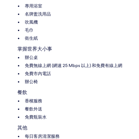
專用浴室
名牌盥洗用品
吹風機
毛巾
衛生紙
掌握世界大小事
辦公桌
免費無線上網 (網速 25 Mbps 以上) 和免費有線上網
免費市內電話
辦公椅
餐飲
香檳服務
餐飲外送
免費瓶裝水
其他
每日客房清潔服務