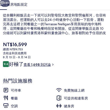
相
68+
簡介
客房
地點
規定
片
從奈爾利根飯店走一下就可以到聖母院大教堂和聖勞倫斯河，住宿有
集
屋頂露台。想運動的人可以去24 小時健身中心活動一下筋骨，運動
完再去這裡 2 間餐廳之一的Terrasse Nelligan享用美味的地中海料
理，這間餐廳在午餐和晚餐時段皆有開放。從這間奢華飯店走路 10
分鐘就可以到蒙特婁舊港和蒙特婁會議中心。旅客都對給予住宿的友
善員工和餐廳極高的評價。住宿離大眾運輸工具不遠，走路到兵器廣
場站只要 6 分鐘，到維多利亞廣場站也只要 11 分鐘。
目
NT$16,599
前
總價 NT$19,753
的
含稅金和其他費用
2 間餐廳；供應早餐、午餐、晚餐和早
價
8 月 13 日 - 8 月 14 日
格
評
好極了
9.4
查看 1,698 則評論
是
9.4 分，滿分 10 分，
論
NT$16,599
熱門設施服務
可停車
免費無線上網
餐廳
可提供相連客房
空調
健身房