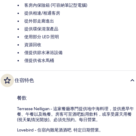
客房內保險箱 (可容納筆記型電腦)
提供相連/相通客房
從外部走廊進出
提供環保清潔產品
使用部分 LED 照明
資源回收
僅提供節水淋浴設備
僅提供省水馬桶
住宿特色
餐飲
Terrasse Nelligan - 這家餐廳專門提供地中海料理，並供應早午
餐、午餐以及晚餐。房客可至酒吧點用飲料，或享受露天用餐
(視天氣情況開放)。必須先預約。每日營業。
Lovebird - 住宿內雞尾酒酒吧. 特定日期營業。