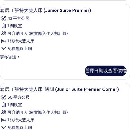
床
張
義大利 Frette 床單、高級寢具、羽絨
顯
11
特
(Junior
套房, 1 張特大雙人床 (Junior Suite Premier)
示
大
Suite
43 平方公尺
雙
套
(Deluxe))
人
1 間臥室
房,
的
床
可容納 4 人 (依實際入住人數計費)
(Junior
1
所
Suite
1 張特大雙人床
張
有
(Deluxe))
免費無線上網
的
特
相
詳
更
更多資訊
大
片
情
多
雙
套
選擇日期以查看價格
房,
人
1
床
張
義大利 Frette 床單、高級寢具、羽絨
顯
11
特
(Junior
套房, 1 張特大雙人床, 邊間 (Junior Suite Premier Corner)
示
大
Suite
50 平方公尺
雙
套
Premier)
人
1 間臥室
房,
的
床
可容納 4 人 (依實際入住人數計費)
(Junior
1
所
Suite
1 張特大雙人床
張
有
Premier)
免費無線上網
的