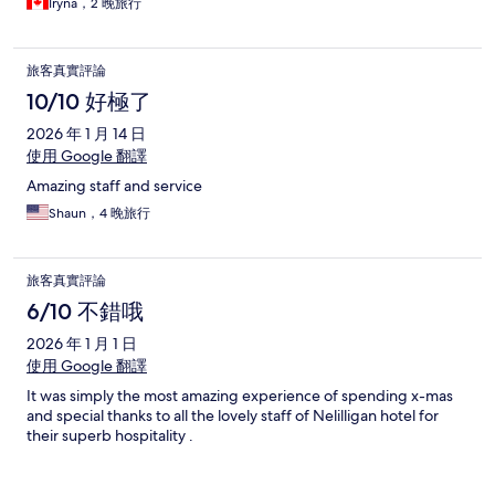
Iryna，2 晚旅行
旅客真實評論
10/10 好極了
2026 年 1 月 14 日
使用 Google 翻譯
Amazing staff and service
Shaun，4 晚旅行
旅客真實評論
6/10 不錯哦
2026 年 1 月 1 日
使用 Google 翻譯
It was simply the most amazing experience of spending x-mas
and special thanks to all the lovely staff of Nelilligan hotel for
their superb hospitality .