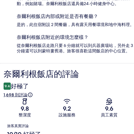
動，例如賭場。奈爾利根飯店還具備24 小時健身中心。
奈爾利根飯店內部或附近是否有餐廳？
是的，此住宿附設 2 間餐廳，具有露天用餐環境和地中海料理。
奈爾利根飯店附近的環境怎麼樣？
從奈爾利根飯店走路只要 6 分鐘就可以到兵器廣場站，另外走 3
分鐘還可以到蒙特婁舊港。旅客很喜歡這間飯店的中心位置。
奈爾利根飯店的評論
評
論
好極了
9.4
1,698 則評論
9.8
9.2
9.6
整潔度
設施服務
員工素質
評
旅客真實評論
論