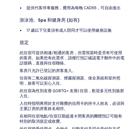
提供代客停車服務，費用為每晚 CAD55，可自由進出
游泳池、Spa 和健身房 (如有)
17 歲以下兒童須有成人陪同才可以使用健身設施
規定
此住宿可提供相連/相通的客房，但需視當時是否有可使用
的客房。如果您有此需求，請撥打預訂確認電子郵件中的電
話號碼，直接與住宿聯絡。
客房只允許已登記的房客進入。
住宿有二氧化碳探測器、煙霧探測器、保全系統和室外照
明，旅客可以安心入住。
此住宿為性別友善 (LGBTQ+ 友善) 住宿，歡迎多元性別族群
入住。
入住時指明將用於支付雜費的信用卡的持卡人姓名，必須與
主要訂房的房客姓名相符。
在相同住宿地點/住宿日期超過 8 間客房的團體預訂可能有
特別的取消規定或收費。
此住宿接受信用卡、金融卡、行動支付及現金等付款方式。