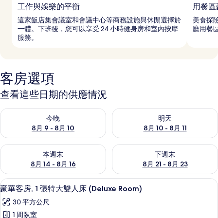
工作與娛樂的平衡
用餐區
這家飯店集會議室和會議中心等商務設施與休閒選擇於
美食探險
一體。下班後，您可以享受 24 小時健身房和室內按摩
廳用餐
服務。
客房選項
查看這些日期的供應情況
查看今晚 (8月 9 - 8月 10) 的供應情況
查看明天 (8月 10 - 8月 11) 
今晚
明天
8月 9 - 8月 10
8月 10 - 8月 11
查看本週末 (8月 14 - 8月 16) 的供應情況
查看下週末 (8月 21 - 8月 23
本週末
下週末
8月 14 - 8月 16
8月 21 - 8月 23
義大利 Frette 床單、高級寢具、羽絨
顯
10
豪華客房, 1 張特大雙人床 (Deluxe Room)
示
30 平方公尺
豪
1 間臥室