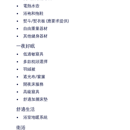
電熱水壺
浴袍和拖鞋
熨斗/熨衣板 (應要求提供)
自由重量器材
其他健身器材
一夜好眠
低過敏寢具
多款枕頭選擇
羽絨被
遮光布/窗簾
開夜床服務
高級寢具
舒適加層床墊
舒適生活
浴室地暖系統
衛浴