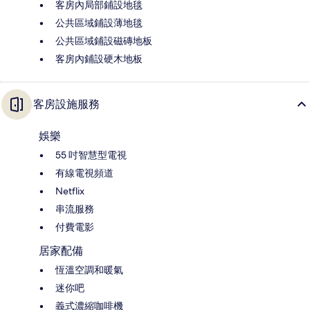
客房內局部鋪設地毯
公共區域鋪設薄地毯
公共區域鋪設磁磚地板
客房內鋪設硬木地板
客房設施服務
娛樂
55 吋智慧型電視
有線電視頻道
Netflix
串流服務
付費電影
居家配備
恆溫空調和暖氣
迷你吧
義式濃縮咖啡機