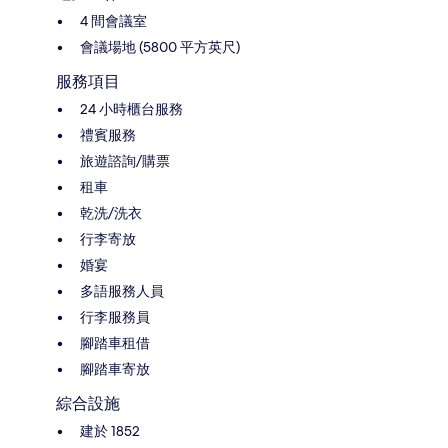
4 間會議室
會議場地 (5800 平方英尺)
服務項目
24 小時櫃台服務
禮賓服務
旅遊諮詢/購票
租車
乾洗/洗衣
行李寄放
婚宴
多語服務人員
行李服務員
腳踏車租借
腳踏車寄放
綜合設施
建於 1852