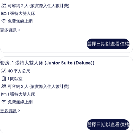
華
可容納 2 人 (依實際入住人數計費)
客
1 張特大雙人床
房,
免費無線上網
1
更
更多資訊
張
多
特
豪
選擇日期以查看價格
華
大
客
雙
房,
義大利 Frette 床單、高級寢具、羽絨
顯
15
1
人
套房, 1 張特大雙人床 (Junior Suite (Deluxe))
示
張
床
40 平方公尺
特
套
(Deluxe
大
1 間臥室
房,
雙
Room)
可容納 2 人 (依實際入住人數計費)
人
1
的
床
1 張特大雙人床
張
所
(Deluxe
免費無線上網
Room)
特
有
的
更
更多資訊
大
相
詳
多
雙
情
套
片
選擇日期以查看價格
房,
人
1