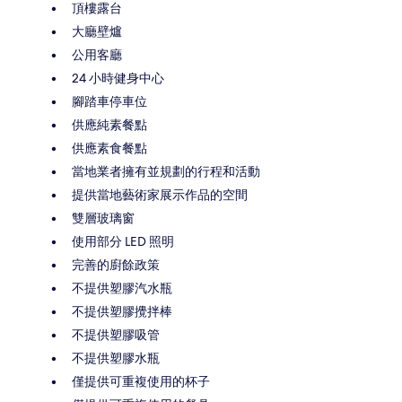
頂樓露台
大廳壁爐
公用客廳
24 小時健身中心
腳踏車停車位
供應純素餐點
供應素食餐點
當地業者擁有並規劃的行程和活動
提供當地藝術家展示作品的空間
雙層玻璃窗
使用部分 LED 照明
完善的廚餘政策
不提供塑膠汽水瓶
不提供塑膠攪拌棒
不提供塑膠吸管
不提供塑膠水瓶
僅提供可重複使用的杯子