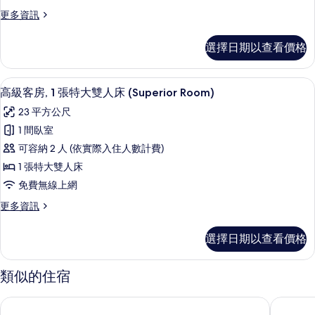
特
相
詳
更
更多資訊
大
片
情
多
雙
套
選擇日期以查看價格
房,
人
1
床,
張
義大利 Frette 床單、高級寢具、羽絨
顯
10
特
邊
高級客房, 1 張特大雙人床 (Superior Room)
示
大
間
23 平方公尺
雙
高
(Junior
人
1 間臥室
級
床,
Suite
可容納 2 人 (依實際入住人數計費)
邊
客
Premier
間
1 張特大雙人床
房,
Corner)
(Junior
免費無線上網
Suite
的
1
Premier
更
更多資訊
張
所
Corner)
多
特
有
的
高
選擇日期以查看價格
詳
級
大
相
情
客
雙
片
房,
類似的住宿
1
人
張
床
軍事廣場飯店
舊港杜小
特