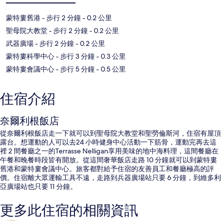
蒙特婁舊港
- 步行 2 分鐘
- 0.2 公里
聖母院大教堂
- 步行 2 分鐘
- 0.2 公里
武器廣場
- 步行 2 分鐘
- 0.2 公里
蒙特婁科學中心
- 步行 3 分鐘
- 0.3 公里
蒙特婁會議中心
- 步行 5 分鐘
- 0.5 公里
住宿介紹
奈爾利根飯店
從奈爾利根飯店走一下就可以到聖母院大教堂和聖勞倫斯河，住宿有屋頂
露台。想運動的人可以去24 小時健身中心活動一下筋骨，運動完再去這
裡 2 間餐廳之一的Terrasse Nelligan享用美味的地中海料理，這間餐廳在
午餐和晚餐時段皆有開放。從這間奢華飯店走路 10 分鐘就可以到蒙特婁
舊港和蒙特婁會議中心。旅客都對給予住宿的友善員工和餐廳極高的評
價。住宿離大眾運輸工具不遠，走路到兵器廣場站只要 6 分鐘，到維多利
亞廣場站也只要 11 分鐘。
更多此住宿的相關資訊