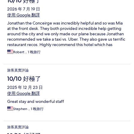
10/10 好極了
2026 年 7 月 19 日
使用 Google 翻譯
Jonathan the Conceirge was incredibly helpful and so was Mia
at the front desk. They both provided incredible help getting
around the city and we only made our plane because Jonathan
recommended we take a taxi vs. Uber. They also gave us terrific
restaurant recos. Highly recommend this hotel which has
recently been renovated.
Robert，1 晚旅行
旅客真實評論
10/10 好極了
2025 年 12 月 23 日
使用 Google 翻譯
Great stay and wonderful staff
Stephen，1 晚旅行
旅客真實評論