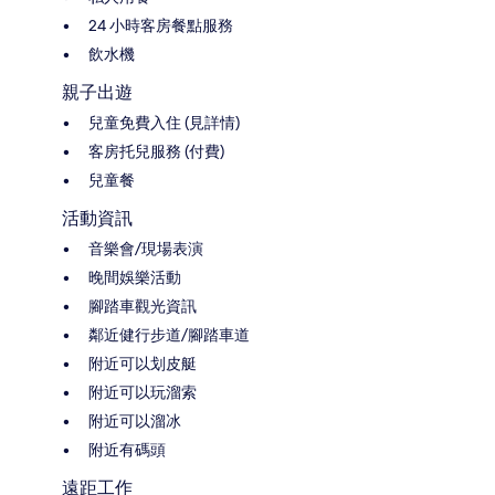
24 小時客房餐點服務
飲水機
親子出遊
兒童免費入住 (見詳情)
客房托兒服務 (付費)
兒童餐
活動資訊
音樂會/現場表演
晚間娛樂活動
腳踏車觀光資訊
鄰近健行步道/腳踏車道
附近可以划皮艇
附近可以玩溜索
附近可以溜冰
附近有碼頭
遠距工作