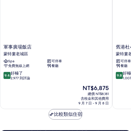
(Superior
大
雙
Room)
人
的
床
所
(Superior
Room)
有
的
相
詳
情
片
軍
舊
軍事廣場飯店
舊港杜
事
港
蒙特婁老城區
蒙特婁
廣
杜
Spa
可停車
可停車
場
小
免費無線上網
餐廳
餐廳
飯
旅
店
館
9.4
9.8
好極了
好極
9.4
9.8
蒙
蒙
分，
分，
2,977 則評論
1,0
特
特
滿
滿
現
NT$6,875
婁
婁
分
分
在
老
老
10
10
總價 NT$8,181
價
城
含稅金和其他費用
城
分，
分，
格
9 月 7 日 - 9 月 8 日
區
區
好
好
為
極
極
NT$6,875
比較類似住宿
了，
了，
2,977
1,007
則
則
評
評