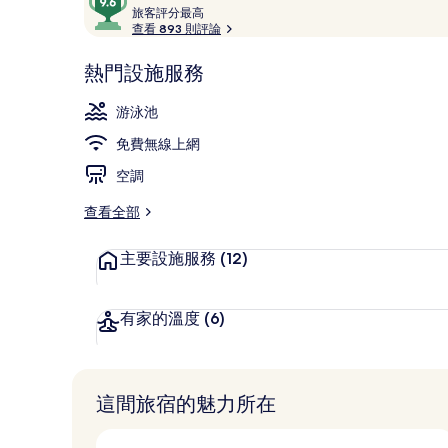
論
旅
分，
旅客評分最高
50-吋電漿
客
查看 893 則評論
滿
評
分
分
熱門設施服務
10，
最
深
高
游泳池
受
免費無線上網
旅
客
空調
喜
愛
查看全部
主要設施服務
(12)
有家的溫度
(6)
這間旅宿的魅力所在