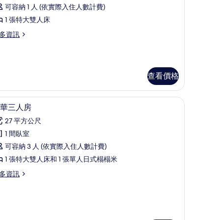
套
可容納 1 人 (依實際入住人數計費)
房
1 張特大雙人床
Single
多資訊
se
ERRACE
ARIOS)
的
查看價格
所
ingle
se
有
書桌
豪華三人房 | 高級寢具、記憶床墊、客房內保
顯
ERRACE
4
華三人房
相
RIOS)
示
27 平方公尺
片
豪
1 間臥室
華
可容納 3 人 (依實際入住人數計費)
三
1 張特大雙人床和 1 張單人日式榻榻米
人
多資訊
房
的
所
有