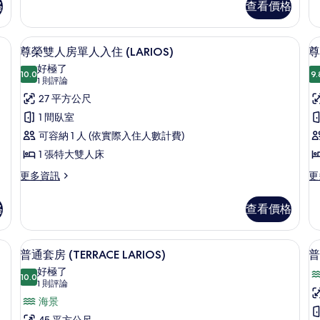
有
格
查看價格
榮
榮
相
雙
雙
(
人
人
保險箱、書桌
片
高級寢具、記憶床墊、客房內保險箱、
顯
5
房
房
尊榮雙人房單人入住 (LARIOS)
尊
示
(SEA)
單
好極了
的
10.0
人
9.
10.0 分，滿分 10 分
尊
(1
1 則評論
詳
入
則
榮
27 平方公尺
情
住
評
(S
雙
1 間臥室
的
論)
人
可容納 1 人 (依實際入住人數計費)
詳
情
房
1 張特大雙人床
(
單
更
更
更多資訊
更
多
多
人
尊
尊
格
查看價格
入
榮
榮
雙
雙
住
人
人
保險箱、書桌
高級寢具、記憶床墊、客房內保險箱、
顯
(LARIOS)
8
房
房
普通套房 (TERRACE LARIOS)
普
的
示
單
(T
好極了
人
10.0
的
所
10.0 分，滿分 10 分
普
(1
1 則評論
入
詳
則
有
通
海景
住
情
評
(LARIOS)
45 平方公尺