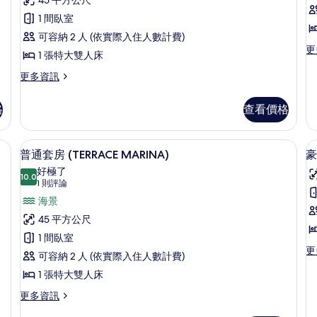
相
套
的
論)
片
房
1 間臥室
詳
情
(TERRACE
(
可容納 2 人 (依實際入住人數計費)
更
更
LARIOS)
U
1 張特大雙人床
多
T
的
普
更
更多資訊
L
通
所
多
套
普
有
格
查看價格
房
通
相
(S
套
U
房
片
保險箱、書桌
高級寢具、記憶床墊、客房內保險箱、
顯
T
6
(TERRACE
普通套房 (TERRACE MARINA)
豪
LA
示
LARIOS)
好極了
的
的
10.0
10.0 分，滿分 10 分
普
(1
1 則評論
詳
詳
則
通
海景
情
情
評
套
45 平方公尺
論)
房
1 間臥室
更
更
(TERRACE
可容納 2 人 (依實際入住人數計費)
多
MARINA)
1 張特大雙人床
豪
華
的
更
更多資訊
三
所
多
人