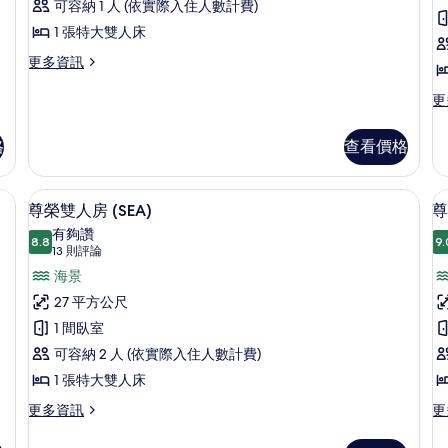
可容納 1 人 (依實際入住人數計費)
情
(SOHO)
相
套
的
1 張特大雙人床
片
房
詳
更
更多資訊
情
(OY
(
多
LOVE
普
更
更
Single
通
多
套
經
use)
格
查看價格
房
典
的
(OY
客
LOVE
所
房
保險箱、書桌
高級寢具、記憶床墊、客房內保險箱、
顯
Single
6
(S
尊榮雙人房 (SEA)
尊
有
use)
示
的
有夠讚
相
的
8.8
詳
9.
8.8 分，滿分 10 分
尊
(13
13 則評論
詳
情
片
則
榮
海景
情
評
雙
27 平方公尺
論)
人
1 間臥室
房
可容納 2 人 (依實際入住人數計費)
(SEA)
1 張特大雙人床
的
更
更
更多資訊
更
多
多
所
尊
尊