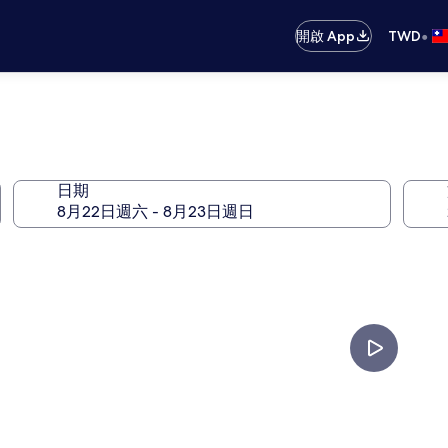
•
開啟 App
TWD
日期