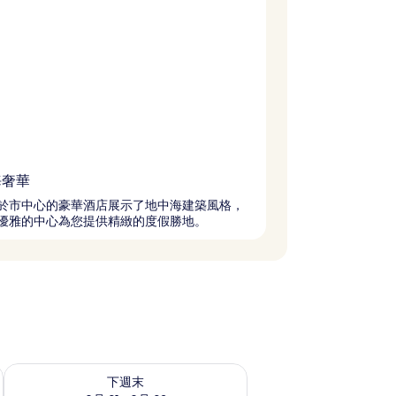
海奢華
於市中心的豪華酒店展示了地中海建築風格，
優雅的中心為您提供精緻的度假勝地。
況
查看下週末 (8月 21 - 8月 23) 的供應情況
下週末