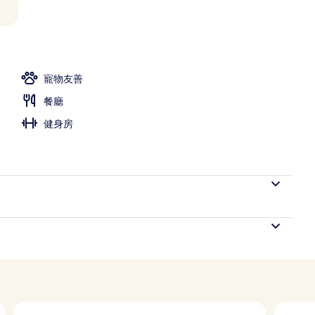
電視、衛星頻道、電視
寵物友善
餐廳
健身房