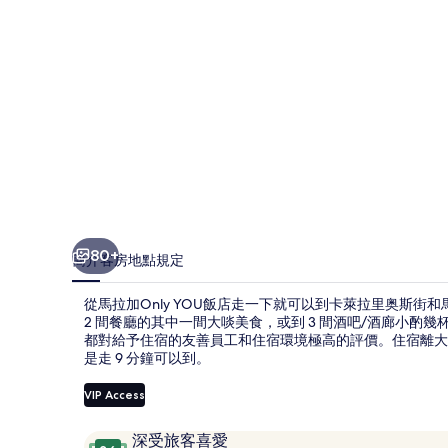
的
相
片
集
80+
簡介
客房
地點
規定
從馬拉加Only YOU飯店走一下就可以到卡萊拉里奥斯
2 間餐廳的其中一間大啖美食，或到 3 間酒吧/酒廊小酌
都對給予住宿的友善員工和住宿環境極高的評價。住宿離大
是走 9 分鐘可以到。
VIP Access
評
9.6
深受旅客喜愛