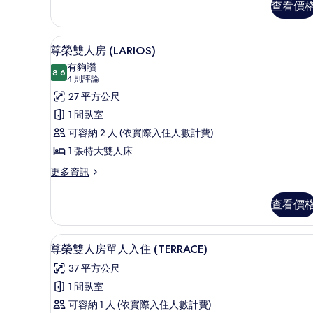
雙
查看價
住
人
(SOHO)
房
的
高級寢具、記憶床墊、客房內
顯
單
5
尊榮雙人房 (LARIOS)
人
所
示
有夠讚
入
8.6
有
8.6 分，滿分 10 分
尊
(4
4 則評論
住
(SOHO)
則
相
榮
27 平方公尺
的
評
片
雙
1 間臥室
詳
論)
情
人
可容納 2 人 (依實際入住人數計費)
房
1 張特大雙人床
(LARIOS)
更
更多資訊
多
的
尊
所
查看價
榮
有
雙
人
相
高級寢具、記憶床墊、客房內
顯
5
房
尊榮雙人房單人入住 (TERRACE)
片
示
(LARIOS)
37 平方公尺
的
尊
詳
1 間臥室
榮
情
可容納 1 人 (依實際入住人數計費)