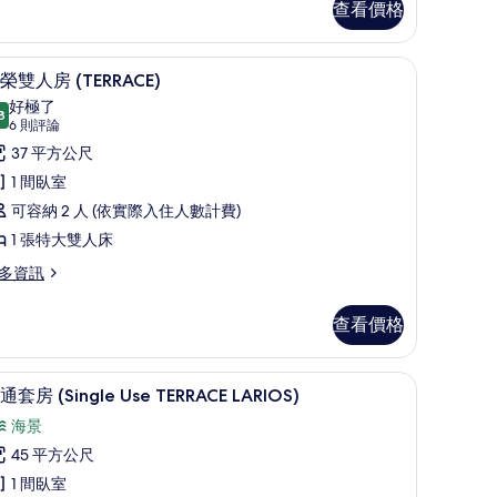
查看價格
住
SEA)
書桌
的
高級寢具、記憶床墊、客房內保險箱、書桌
顯
5
榮雙人房 (TERRACE)
所
示
好極了
8
有
9.8 分，滿分 10 分
尊
(6
6 則評論
則
相
榮
37 平方公尺
評
EA)
片
雙
1 間臥室
論)
人
可容納 2 人 (依實際入住人數計費)
房
1 張特大雙人床
TERRACE)
多資訊
的
所
查看價格
有
書桌
相
高級寢具、記憶床墊、客房內保險箱、書桌
顯
8
通套房 (Single Use TERRACE LARIOS)
片
示
ERRACE)
海景
普
45 平方公尺
通
1 間臥室