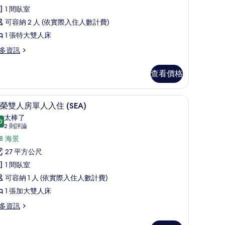
評
客
1 間臥室
片
論)
房
可容納 2 人 (依實際入住人數計費)
SOHO)
1 張特大雙人床
的
多資訊
所
有
查看價格
相
書桌
片
高級寢具、記憶床墊、客房內保險箱、書桌
顯
6
OHO)
榮雙人房單人入住 (SEA)
示
太棒了
0
9.0 分，滿分 10 分
尊
(2
2 則評論
則
榮
海景
評
雙
27 平方公尺
論)
人
1 間臥室
房
可容納 1 人 (依實際入住人數計費)
單
1 張加大雙人床
人
多資訊
入