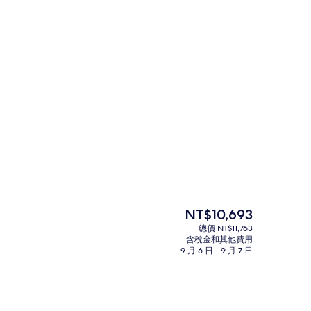
住宿正面
 提交者：Pack&Travel
目
NT$10,693
前
總價 NT$11,763
的
含稅金和其他費用
高級寢具、記憶床墊、客房內保險箱、
價
9 月 6 日 - 9 月 7 日
格
是
NT$10,693