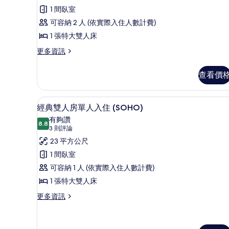
評
套
1 間臥室
論)
房
可容納 2 人 (依實際入住人數計費)
(OY
1 張特大雙人床
LOVE)
更
更多資訊
的
多
普
所
查看價
通
有
套
房
相
高級寢具、記憶床墊、客房內
顯
5
(OY
經典雙人房單人入住 (SOHO)
片
示
LOVE)
有夠讚
的
8.8
8.8 分，滿分 10 分
經
(3
3 則評論
詳
則
典
23 平方公尺
情
評
雙
1 間臥室
論)
人
可容納 1 人 (依實際入住人數計費)
房
1 張特大雙人床
單
更
更多資訊
多
人
經
入
典