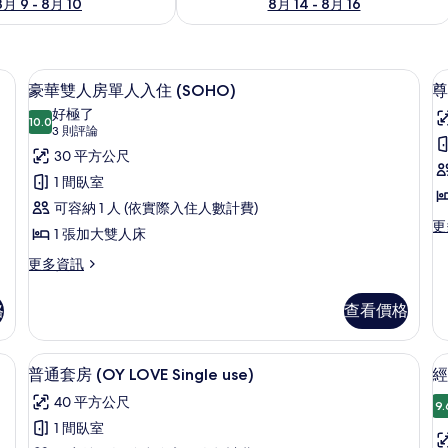
8月 9 - 8月 10
8月 14 - 8月 16
保險箱、書桌
高級寢具、記憶床墊、客房內保險箱、
顯
4
豪華雙人房單人入住 (SOHO)
尊
示
好極了
10.0
10.0 分，滿分 10 分
豪
(3
3 則評論
則
華
30 平方公尺
評
雙
1 間臥室
論)
人
可容納 1 人 (依實際入住人數計費)
更
更
房
1 張加大雙人床
多
單
尊
更
更多資訊
榮
多
人
雙
豪
格
查看價格
入
人
華
房
雙
住
單
人
保險箱、書桌
高級寢具、記憶床墊、客房內保險箱、
顯
(SOHO)
人
5
房
普通套房 (OY LOVE Single use)
經
的
入
示
單
40 平方公尺
住
人
9.
所
普
的
入
1 間臥室
有
通
詳
住