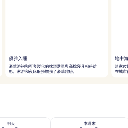
優雅入睡
地中
豪華浴袍和可客製化的枕頭選單與高檔寢具相得益
這家位
彰。淋浴和夜床服務增強了豪華體驗。
在城市
9 - 8月 10) 的供應情況
查看本週末 (8月 14 - 8月 16) 的供應情
明天
本週末