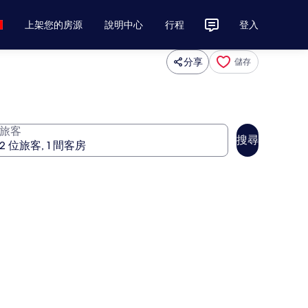
上架您的房源
說明中心
行程
登入
分享
儲存
旅客
搜尋