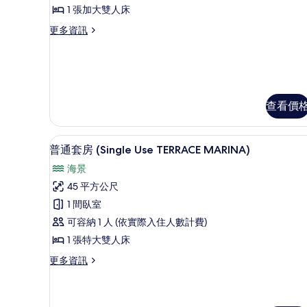
雙
1 張加大雙人床
人
更
更多資訊
房
多
單
尊
榮
人
雙
入
人
房
查看價
住
單
(TERRACE)
人
的
入
高級寢具、記憶床墊、客房內
顯
6
普通套房 (Single Use TERRACE MARINA)
住
所
示
(TERRACE)
海景
有
普
的
45 平方公尺
詳
相
通
情
1 間臥室
片
套
可容納 1 人 (依實際入住人數計費)
房
1 張特大雙人床
(Single
更
更多資訊
Use
多
TERRACE
普
MARINA)
通