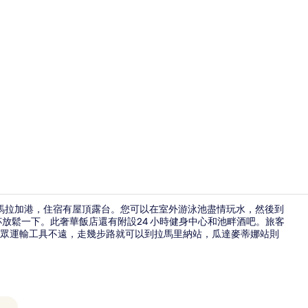
旅遊達人影片 -
街和馬拉加港，住宿有屋頂露台。您可以在室外游泳池盡情玩水，然後到
幾杯放鬆一下。此奢華飯店還有附設24 小時健身中心和池畔酒吧。旅客
眾運輸工具不遠，走幾步路就可以到拉馬里納站，瓜達麥蒂娜站則
餐廳