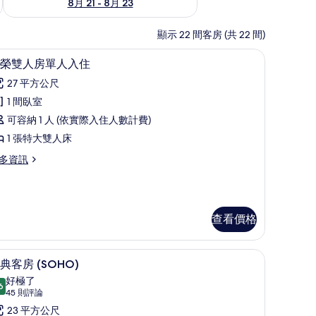
8月 21 - 8月 23
顯示 22 間客房 (共 22 間)
書桌
高級寢具、記憶床墊、客房內保險箱、書桌
顯
4
榮雙人房單人入住
示
27 平方公尺
尊
1 間臥室
榮
可容納 1 人 (依實際入住人數計費)
雙
1 張特大雙人床
人
多資訊
房
單
人
查看價格
入
住
書桌
高級寢具、記憶床墊、客房內保險箱、書桌
顯
的
5
典客房 (SOHO)
示
所
好極了
6
9.6 分，滿分 10 分
經
(45
有
45 則評論
則
典
23 平方公尺
相