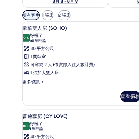
8月 8 - 8月 9
可
所有客房
1 張床
2 張床
用
高級寢具、記憶床墊、客房內
顯
的
4
豪華雙人房 (SOHO)
示
客
好極了
9.4
房
9.4 分，滿分 10 分
豪
(68
68 則評論
篩
則
華
30 平方公尺
選
評
雙
1 間臥室
條
論)
人
可容納 2 人 (依實際入住人數計費)
件
房
1 張加大雙人床
(SOHO)
更
更多資訊
多
的
豪
所
查看價
華
有
雙
人
相
高級寢具、記憶床墊、客房內
顯
5
房
普通套房 (OY LOVE)
片
示
(SOHO)
好極了
的
10.0
10.0 分，滿分 10 分
普
(1
1 則評論
詳
則
通
40 平方公尺
情