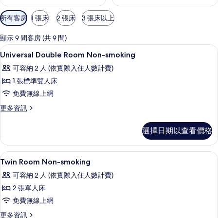
可
所有客房
1 張床
2 張床
3 張床以上
用
的
顯示 9 間客房 (共 9 間)
客
客房內保險箱、免費無線上網、床單
顯
1
Universal Double Room Non-smoking
房
示
篩
可容納 2 人 (依實際入住人數計費)
Universal
選
1 張標準雙人床
Double
條
免費無線上網
Room
件
Non-
更
更多資訊
多
smoking
Universal
的
選擇日期以查看價格
Double
所
Room
Non-
有
客房內保險箱、免費無線上網、床單
顯
1
smoking
Twin Room Non-smoking
相
示
的
可容納 2 人 (依實際入住人數計費)
詳
片
Twin
情
2 張單人床
Room
免費無線上網
Non-
smoking
更
更多資訊