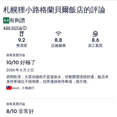
札幌狸小路格蘭貝爾飯店的評論
評
論
有夠讚
8.8
420 則評論
9.2
8.8
8.6
整潔度
設施服務
員工素質
評
旅客真實評論
論
10/10 好極了
2026 年 6 月 2 日
房間乾淨，大眾浴雖然不是溫泉水，但整體環境很舒適，飯店本
身停車場位子很有限，但旁邊就有停車場，很方便。
Kevin，3 晚旅行
旅客真實評論
8/10 非常好