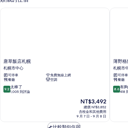
吸
的
煙
所
唐草飯店札幌
薄野格蘭
房
有
(Universal)
的
相
詳
片
情
唐
薄
唐草飯店札幌
薄野格
草
野
札幌市中心
札幌市
飯
格
可停車
免費無線上網
可停車
店
蘭
餐廳
空調
餐廳
札
貝
幌
爾
9.2
8.6
太棒了
有夠
9.2
8.6
札
飯
分，
分，
1,005 則評論
418
幌
店
滿
滿
現
NT$3,492
市
札
分
分
在
中
幌
10
10
總價 NT$3,852
價
心
含稅金和其他費用
市
分，
分，
格
9 月 7 日 - 9 月 8 日
中
太
有
為
心
棒
夠
NT$3,492
比較類似住宿
了，
讚，