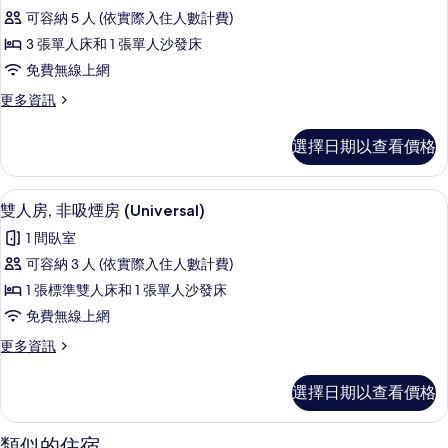
三
煙
所
可容納 5 人 (依實際入住人數計費)
人
房
有
3 張單人床和 1 張單人沙發床
的
房,
詳
相
免費無線上網
非
情
片
更
更多資訊
吸
多
煙
三
選擇日期以查看價格
人
房
房,
的
非
雙人房, 非吸煙房 (Universal) |
顯
11
吸
雙人房, 非吸煙房 (Universal)
所
示
煙
有
1 間臥室
房
雙
的
相
可容納 3 人 (依實際入住人數計費)
人
詳
片
1 張標準雙人床和 1 張單人沙發床
情
房,
免費無線上網
非
更
更多資訊
吸
多
煙
雙
選擇日期以查看價格
人
房
房,
(Universal)
非
類似的住宿