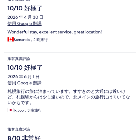
10/10 好極了
2026 年 4 月 30 日
使用 Google 翻譯
Wonderful stay, excellent service, great location!
Samanda，2 晚旅行
旅客真實評論
10/10 好極了
2026 年 6 月 1 日
使用 Google 翻譯
札幌旅行の旅に泊まっています。すすきのと大通には近いけ
ど、札幌駅からは少し遠いので、北メインの旅行には向いてな
いかもです。
Ik Joo，3 晚旅行
旅客真實評論
8/10 非常好