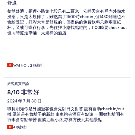
舒適
整體舒適，距狸小路第七段只有二百米，安靜天台有戶內外熱水
浸浴，只是太規律了，雖然寫了1500時chec in ,但1430到達也不
會給登記，好彩大堂是舒服的，但提供的免費飲料只剩兩隻紙
杯，又或可寄存行李，先往狸小路找點吃的，1100時要check out
也同時駕走車輛，太規律的酒店
WAI HO，2 晚旅行
旅客真實評論
8/10 非常好
2024 年 7 月 30 日
職員明知你是外國遊客也會先以日文對答 設有自助check in/out
機 風筒是有負離子的新款 由車站去酒店有點遠,一開始和離開有
行李會有點辛苦 但隣近狸小路,亦算方便到其他景點
4 晚旅行