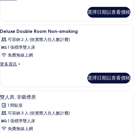
多
的
Twin
選擇日期以查看價格
所
Room
Non-
有
smoking
客房內保險箱、免費無線上網、床單
顯
相
1
的
Deluxe Double Room Non-smoking
示
詳
片
可容納 2 人 (依實際入住人數計費)
情
Deluxe
1 張標準雙人床
Double
免費無線上網
Room
Non-
更
更多資訊
多
smoking
Deluxe
的
選擇日期以查看價格
Double
所
Room
Non-
有
雙人房, 非吸煙房 | 客房內保險箱、免
顯
9
smoking
雙人房, 非吸煙房
相
示
的
1 間臥室
詳
片
雙
情
可容納 3 人 (依實際入住人數計費)
人
1 張標準雙人床
房,
免費無線上網
非