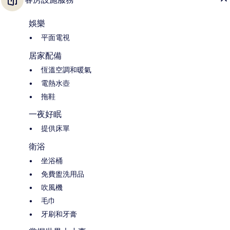
娛樂
平面電視
居家配備
恆溫空調和暖氣
電熱水壺
拖鞋
一夜好眠
提供床單
衛浴
坐浴桶
免費盥洗用品
吹風機
毛巾
牙刷和牙膏