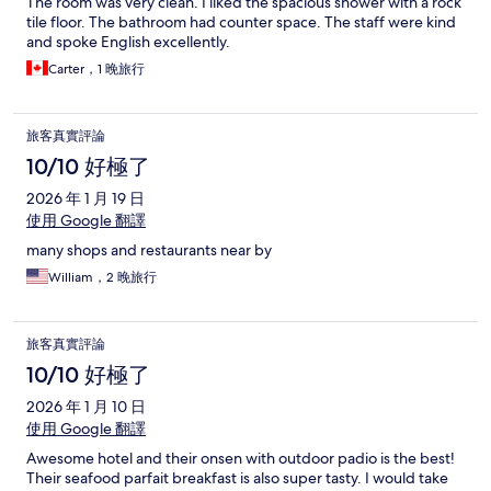
The room was very clean. I liked the spacious shower with a rock
tile floor. The bathroom had counter space. The staff were kind
and spoke English excellently.
Carter，1 晚旅行
旅客真實評論
10/10 好極了
2026 年 1 月 19 日
使用 Google 翻譯
many shops and restaurants near by
William，2 晚旅行
旅客真實評論
10/10 好極了
2026 年 1 月 10 日
使用 Google 翻譯
Awesome hotel and their onsen with outdoor padio is the best!
Their seafood parfait breakfast is also super tasty. I would take