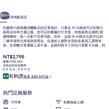
蘭
一個
下一個
貝
76+
簡介
客房
地點
規定
爾
札幌狸小路格蘭貝爾飯店的位置很好，只要走 10 分鐘就可以到狸小
飯
路商店街和大通公園。您可以到餐廳打打牙祭，吃飽後再去酒吧/酒
廊喝幾杯，為一天劃下完美句點。此外，走路 15 分鐘左右就可以到
店
二條市場和北海道政府舊址。住過的人都對住宿的友善員工讚譽有
的
加。住宿離大眾運輸工具不遠，走路到西 8 丁目站只需要 4 分鐘，到
資生館小學前站也只要 4 分鐘。
相
目
NT$2,795
前
片
總價 NT$3,083
的
含稅金和其他費用
公共浴池
集
價
8 月 16 日 - 8 月 17 日
格
評
有夠讚
8.8
查看 420 則評論
是
8.8 分，滿分 10 分，
論
NT$2,795
熱門設施服務
可停車
免費無線上網