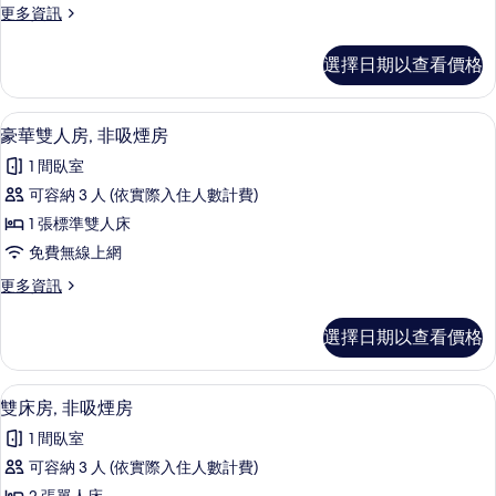
更
更多資訊
吸
多
煙
雙
選擇日期以查看價格
人
房
房,
的
非
豪華雙人房, 非吸煙房 | 客房內保險
顯
10
吸
豪華雙人房, 非吸煙房
所
示
煙
有
1 間臥室
房
豪
的
相
可容納 3 人 (依實際入住人數計費)
華
詳
片
1 張標準雙人床
情
雙
免費無線上網
人
更
更多資訊
房,
多
非
豪
選擇日期以查看價格
華
吸
雙
煙
人
雙床房, 非吸煙房 | 客房內保險箱、免
顯
8
房,
雙床房, 非吸煙房
房
示
非
的
1 間臥室
吸
雙
煙
所
可容納 3 人 (依實際入住人數計費)
床
房