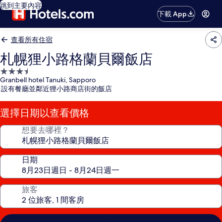
跳到主要內容
下載 App
查看所有住宿
札幌狸小路格蘭貝爾飯店
3.5
Granbell hotel Tanuki, Sapporo
星
設有餐廳並鄰近狸小路商店街的飯店
級
住
選擇日期以查看價格
宿
想要去哪裡？
日期
旅客