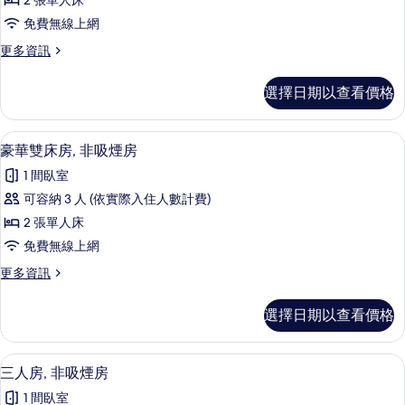
有
2 張單人床
的
房,
詳
相
免費無線上網
非
情
片
更
更多資訊
吸
多
煙
雙
選擇日期以查看價格
床
房
房,
的
非
豪華雙床房, 非吸煙房 | 客房內保險
顯
11
吸
豪華雙床房, 非吸煙房
所
示
煙
有
1 間臥室
房
豪
的
相
可容納 3 人 (依實際入住人數計費)
華
詳
片
2 張單人床
情
雙
免費無線上網
床
更
更多資訊
房,
多
非
豪
選擇日期以查看價格
華
吸
雙
煙
床
三人房, 非吸煙房 | 客房內保險箱、免
顯
10
房,
三人房, 非吸煙房
房
示
非
的
1 間臥室
吸