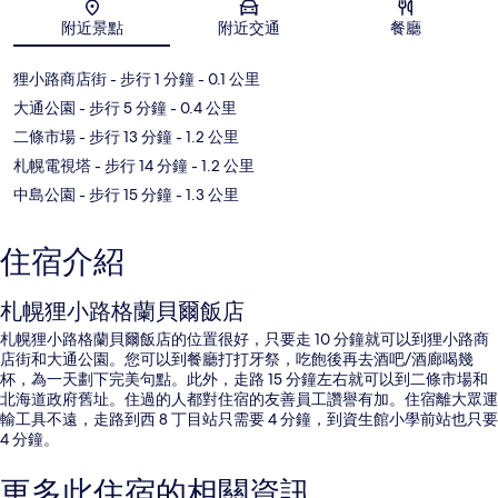
附近景點
附近交通
餐廳
地圖
狸小路商店街
- 步行 1 分鐘
- 0.1 公里
大通公園
- 步行 5 分鐘
- 0.4 公里
二條市場
- 步行 13 分鐘
- 1.2 公里
札幌電視塔
- 步行 14 分鐘
- 1.2 公里
中島公園
- 步行 15 分鐘
- 1.3 公里
住宿介紹
札幌狸小路格蘭貝爾飯店
札幌狸小路格蘭貝爾飯店的位置很好，只要走 10 分鐘就可以到狸小路商
店街和大通公園。您可以到餐廳打打牙祭，吃飽後再去酒吧/酒廊喝幾
杯，為一天劃下完美句點。此外，走路 15 分鐘左右就可以到二條市場和
北海道政府舊址。住過的人都對住宿的友善員工讚譽有加。住宿離大眾運
輸工具不遠，走路到西 8 丁目站只需要 4 分鐘，到資生館小學前站也只要
4 分鐘。
更多此住宿的相關資訊