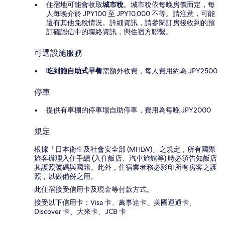
住宿地可能會收取
城市稅
。城市稅依每晚房價而定，每
人每晚介於 JPY100 至 JPY10,000 不等。請注意，可能
還有其他免稅情況。詳細資訊，請參閱訂房後收到的預
訂確認信中的聯絡資訊，與住宿方聯繫。
可選設施服務
吃到飽自助式早餐
需額外收費，每人費用約為 JPY2500
停車
提供有車棚的停車場自助停車，費用為每晚 JPY2000
規定
根據「日本衛生及社會安全部 (MHLW)」之規定，所有國際
旅客辦理入住手續 (入住飯店、汽車旅館等) 時必須告知飯店
其護照號碼與國籍。此外，住宿業者務必影印所有房客之護
照，以做備份之用。
此住宿接受信用卡及現金等付款方式。
接受以下信用卡：Visa 卡、萬事達卡、美國運通卡、
Discover 卡、大來卡、JCB 卡