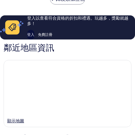
1,005
418
則
則
評
評
登入以查看符合資格的折扣和禮遇。玩越多，獎勵就越
論
論
多！
登入
免費註冊
鄰近地區資訊
顯示地圖