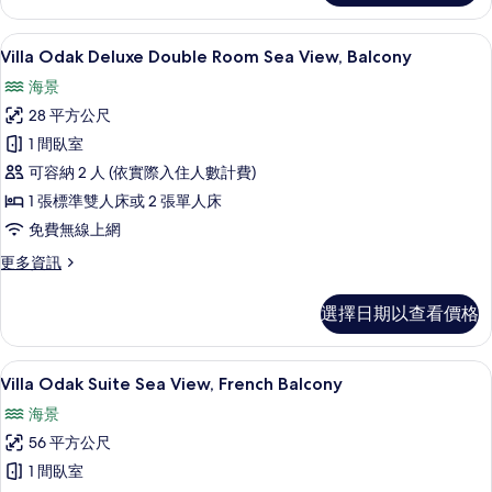
有
Superior
Double
相
Villa Odak Deluxe Double Roo
顯
6
Room
Villa Odak Deluxe Double Room Sea View, Balcony
片
示
Sea
海景
View
Villa
的
28 平方公尺
Odak
詳
1 間臥室
Deluxe
情
可容納 2 人 (依實際入住人數計費)
Double
Room
1 張標準雙人床或 2 張單人床
Sea
免費無線上網
View,
更
更多資訊
Balcony
多
Villa
的
選擇日期以查看價格
Odak
所
Deluxe
有
Double
Villa Odak Su
顯
6
Room
Villa Odak Suite Sea View, French Balcony
相
示
Sea
海景
片
View,
Villa
Balcony
56 平方公尺
Odak
的
1 間臥室
Suite
詳