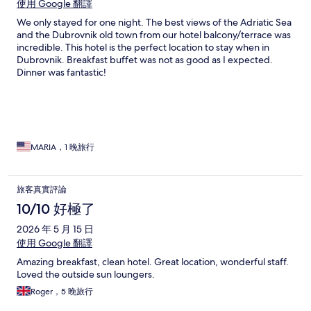
使用 Google 翻譯
We only stayed for one night. The best views of the Adriatic Sea
and the Dubrovnik old town from our hotel balcony/terrace was
incredible. This hotel is the perfect location to stay when in
Dubrovnik. Breakfast buffet was not as good as I expected.
Dinner was fantastic!
MARIA，1 晚旅行
旅客真實評論
10/10 好極了
2026 年 5 月 15 日
使用 Google 翻譯
Amazing breakfast, clean hotel. Great location, wonderful staff.
Loved the outside sun loungers.
Roger，5 晚旅行