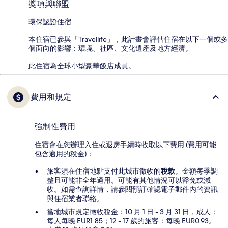
獎項與聯盟
環保認證住宿
本住宿已參與「Travellife」，此計畫會評估住宿在以下一個或多
個面向的影響：環境、社區、文化遺產及地方經濟。
此住宿為全球小型豪華飯店成員。
費用和規定
強制性費用
住宿會在您辦理入住或退房手續時收取以下費用 (費用可能
包含適用的稅金)：
旅客須在住宿地點支付此城市徴收的
稅款
。金額每季調
整且可能非全年適用。可能有其他情況可以豁免或減
收。如需查詢詳情，請參閱預訂確認電子郵件內的資訊
與住宿業者聯絡。
當地城市規定徵收稅金：10 月 1 日 - 3 月 31 日，成人：
每人每晚 EUR1.85；12 - 17 歲的旅客：每晚 EUR0.93。