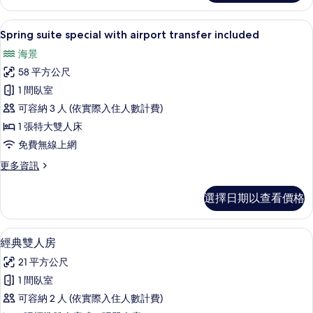
所
Deluxe
有
Double
Spring suite special with airport
顯
4
Room
Spring suite special with airport transfer included
相
示
Sea
海景
片
View,
Spring
Terrace
58 平方公尺
suite
的
1 間臥室
special
詳
情
可容納 3 人 (依實際入住人數計費)
with
airport
1 張特大雙人床
transfer
免費無線上網
included
更
更多資訊
的
多
Spring
所
選擇日期以查看價格
suite
有
special
with
相
經典雙人房 | 迷你吧、客房內保險箱、
顯
4
airport
經典雙人房
片
示
transfer
21 平方公尺
included
經
的
1 間臥室
典
詳
可容納 2 人 (依實際入住人數計費)
情
雙