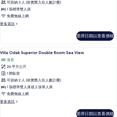
情
可容納 3 人 (依實際入住人數計費)
Double
Room
1 張標準雙人床
的
免費無線上網
所
更
更多資訊
多
有
Villa
相
選擇日期以查看價格
Odak
片
Classic
Double
Villa Odak Superior Double 
顯
9
Room
Villa Odak Superior Double Room Sea View
示
的
海景
詳
Villa
情
26 平方公尺
Odak
1 間臥室
Superior
可容納 2 人 (依實際入住人數計費)
Double
Room
1 張標準雙人床或 2 張單人床
Sea
免費無線上網
View
更
更多資訊
的
多
Villa
所
選擇日期以查看價格
Odak