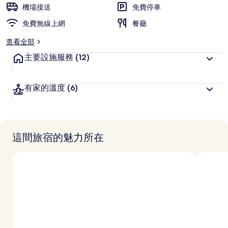
旅
機場接送
免費停車
客
免費無線上網
喜
餐廳
愛
查看全部
主要設施服務
(12)
有家的溫度
(6)
這間旅宿的魅力所在