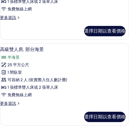
1 張標準雙人床或 2 張單人床
人
免費無線上網
房
更
更多資訊
的
多
所
經
選擇日期以查看價格
典
有
雙
相
人
迷你吧、客房內保險箱、書桌、遮光布
顯
4
房
高級雙人房, 部分海景
片
示
的
半海景
詳
高
情
25 平方公尺
級
1 間臥室
雙
可容納 2 人 (依實際入住人數計費)
人
1 張標準雙人床或 2 張單人床
房,
免費無線上網
部
更
更多資訊
分
多
海
高
選擇日期以查看價格
級
景
雙
的
人