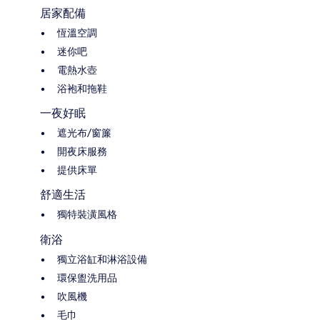
居家配備
恆溫空調
迷你吧
電熱水壺
浴袍和拖鞋
一夜好眠
遮光布/窗簾
開夜床服務
提供床單
舒適生活
獨特裝潢風格
衛浴
獨立浴缸和淋浴設備
環保盥洗用品
吹風機
毛巾