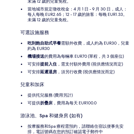
未滿 12 歲的兒童免稅。
當地城市規定徵收稅金：4 月 1 日 - 9 月 30 日，成人：
每人每晚 EUR2.65；12 - 17 歲的旅客：每晚 EUR1.33。
未滿 12 歲的兒童免稅。
可選設施服務
吃到飽自助式早餐
需額外收費，成人約為 EUR30，兒童
約為 EUR30
機場接送
的費用為每輛車 EUR70 (單程，共 3 個座位)
可安排
提前入住
，需支付額外費用 (視供應情況而定)
可安排
延遲退房
，須另行收費 (視供應情況而定)
兒童和加床
提供托兒服務 (費用另計)
可提供
折疊床
，費用為每天 EUR100.0
游泳池、Spa 和健身房 (如有)
按摩服務和Spa 療程需預約，請聯絡住宿以便事先安
排，電話號碼在您的預訂確認電子郵件中