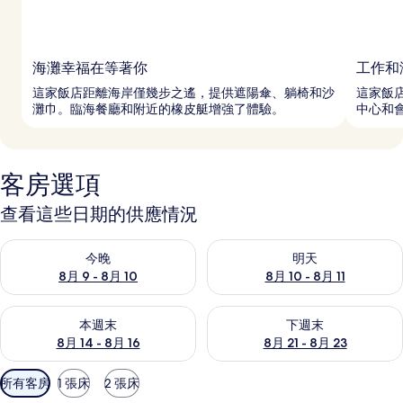
海灘幸福在等著你
工作和
這家飯店距離海岸僅幾步之遙，提供遮陽傘、躺椅和沙
這家飯店
灘巾。臨海餐廳和附近的橡皮艇增強了體驗。
中心和會
客房選項
查看這些日期的供應情況
查看今晚 (8月 9 - 8月 10) 的供應情況
查看明天 (8月 10 - 8月 11) 
今晚
明天
8月 9 - 8月 10
8月 10 - 8月 11
查看本週末 (8月 14 - 8月 16) 的供應情況
查看下週末 (8月 21 - 8月 23
本週末
下週末
8月 14 - 8月 16
8月 21 - 8月 23
可
所有客房
1 張床
2 張床
用