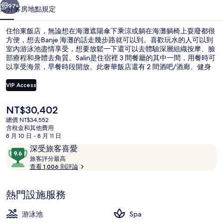
集
97+
簡介
客房
地點
規定
住怡東飯店，無論想在海灘遮陽傘下乘涼或躺在海灘躺椅上耍廢都很
方便，想去Banje 海灘的話走幾步路就可以到。喜歡玩水的人可以到
室內游泳池盡情享受，想要放鬆一下還可以去體驗深層組織按摩、臉
部療程和身體去角質。Salin是住宿裡 3 間餐廳的其中一間，用餐時可
以享受海景，早餐時段開放。此奢華飯店還有 2 間酒吧/酒廊、健身
中心和三溫暖。旅客都對住宿的友善員工和地點讚不絕口。
VIP Access
目
NT$30,402
2 間酒吧/酒廊
前
總價 NT$34,552
的
含稅金和其他費用
價
8 月 10 日 - 8 月 11 日
格
評
9.6
深受旅客喜愛
是
論
旅
分，
旅客評分最高
NT$30,402
客
查看 1,006 則評論
滿
評
分
分
10，
熱門設施服務
最
深
高
受
游泳池
Spa