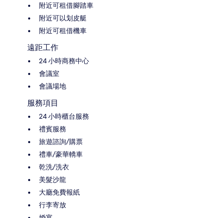
附近可租借腳踏車
附近可以划皮艇
附近可租借機車
遠距工作
24 小時商務中心
會議室
會議場地
服務項目
24 小時櫃台服務
禮賓服務
旅遊諮詢/購票
禮車/豪華轎車
乾洗/洗衣
美髮沙龍
大廳免費報紙
行李寄放
婚宴