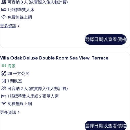
情
可容納 3 人 (依實際入住人數計費)
Sea
View,
1 張標準雙人床
French
免費無線上網
Balcony
更
更多資訊
的
多
Villa
所
選擇日期以查看價格
Odak
有
Suite
Sea
相
迷你吧、客房內保險箱、書桌、遮光布
顯
6
View,
Villa Odak Deluxe Double Room Sea View, Terrace
片
示
French
海景
Balcony
Villa
的
28 平方公尺
Odak
詳
1 間臥室
Deluxe
情
可容納 2 人 (依實際入住人數計費)
Double
Room
1 張標準雙人床或 2 張單人床
Sea
免費無線上網
View,
更
更多資訊
Terrace
多
Villa
的
選擇日期以查看價格
Odak