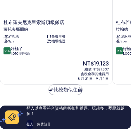
杜
杜
杜布羅夫尼克里索斯頂級飯店
杜布若
布
布
蒙托夫耶爾納
拉帕德
羅
若
游泳池
免費早餐
游泳池
夫
維
Spa
機場接送
Spa
尼
尼
克
克
9.4
9.4
好極了
好極
9.4
9.4
里
宮
分，
分，
1,010 則評論
1,0
索
殿
滿
滿
現
NT$19,123
斯
飯
分
分
在
頂
店
10
10
總價 NT$21,807
價
級
含稅金和其他費用
拉
分，
分，
格
8 月 31 日 - 9 月 1 日
飯
帕
好
好
為
店
德
極
極
NT$19,123
比較類似住宿
蒙
了，
了，
托
1,010
1,005
夫
則
則
耶
評
評
登入以查看符合資格的折扣和禮遇。玩越多，獎勵就越
爾
論
論
多！
納
登入
免費註冊