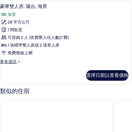
迷你吧、客房內保險箱、書桌、遮光布
顯
5
房,
豪華雙人房, 陽台, 海景
所
示
部
有
海景
分
豪
海
相
28 平方公尺
華
景
片
1 間臥室
的
雙
詳
可容納 2 人 (依實際入住人數計費)
人
情
1 張標準雙人床或 2 張單人床
房,
免費無線上網
陽
更
更多資訊
台,
多
海
豪
選擇日期以查看價格
華
景
雙
的
人
類似的住宿
房,
所
陽
杜布羅夫尼克里索斯頂級飯店
杜布若維
有
台,
海
相
景
片
的
詳
情