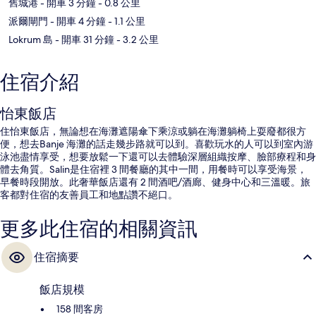
舊城港
- 開車 3 分鐘
- 0.8 公里
派爾閘門
- 開車 4 分鐘
- 1.1 公里
Lokrum 島
- 開車 31 分鐘
- 3.2 公里
住宿介紹
怡東飯店
住怡東飯店，無論想在海灘遮陽傘下乘涼或躺在海灘躺椅上耍廢都很方
便，想去Banje 海灘的話走幾步路就可以到。喜歡玩水的人可以到室內游
泳池盡情享受，想要放鬆一下還可以去體驗深層組織按摩、臉部療程和身
體去角質。Salin是住宿裡 3 間餐廳的其中一間，用餐時可以享受海景，
早餐時段開放。此奢華飯店還有 2 間酒吧/酒廊、健身中心和三溫暖。旅
客都對住宿的友善員工和地點讚不絕口。
更多此住宿的相關資訊
住宿摘要
飯店規模
158 間客房