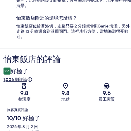
是的，此住宿附設 3 間餐廳，具有海濱用餐環境、地中海料理和
海景。
怡東飯店附近的環境怎麼樣？
怡東飯店位於普洛切，走路只要 2 分鐘就會到Banje 海灘，另外
走路 13 分鐘還會到派爾閘門。這裡步行方便，當地海灘很受歡
迎。
怡東飯店的評論
評
論
好極了
9.6
1,006 則評論
9.8
9.8
9.6
整潔度
地點
員工素質
評
旅客真實評論
論
10/10 好極了
2026 年 8 月 2 日