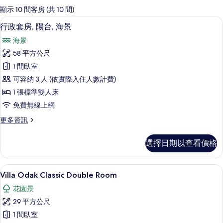
的
顯示 10 間客房 (共 10 間)
客
行政套房, 陽台, 海景 | 迷你吧、客
顯
6
行政套房, 陽台, 海景
房
示
篩
海景
行
選
58 平方公尺
政
條
1 間臥室
套
件
可容納 3 人 (依實際入住人數計費)
房,
1 張標準雙人床
陽
免費無線上網
台,
更
更多資訊
海
多
景
行
選擇日期以查看價格
政
的
套
所
房,
Villa Odak Classic Double 
顯
4
陽
Villa Odak Classic Double Room
有
示
台,
相
花園景
海
Villa
景
片
29 平方公尺
Odak
的
1 間臥室
Classic
詳