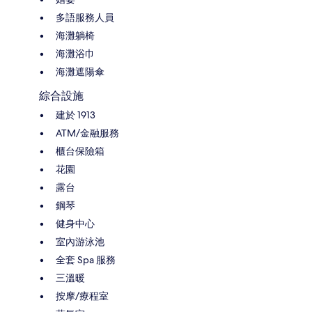
多語服務人員
海灘躺椅
海灘浴巾
海灘遮陽傘
綜合設施
建於 1913
ATM/金融服務
櫃台保險箱
花園
露台
鋼琴
健身中心
室內游泳池
全套 Spa 服務
三溫暖
按摩/療程室