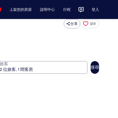
上架您的房源
說明中心
行程
登入
分享
儲存
旅客
搜尋