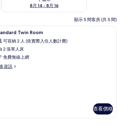
8月 14 - 8月 16
顯示 5 間客房 (共 5 間)
簾、熨斗/熨衣板、免費無線上網
書桌、遮光布/窗簾、熨斗/熨衣板、免費無線
顯
1
tandard Twin Room
示
可容納 2 人 (依實際入住人數計費)
tandard
2 張單人床
win
免費無線上網
oom
的
多資訊
所
andard
有
in
oom
相
片
查看價格
費無線上網