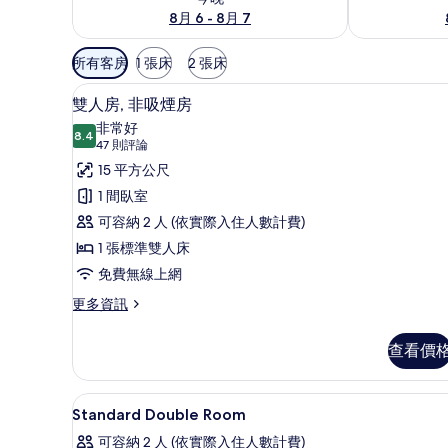
8月 6 - 8月 7
可
所有客房
1 張床
2 張床
用
雙人房, 非吸煙房 | 書桌、遮
顯
的
4
雙人房, 非吸煙房
示
客
非常好
8.4
房
8.4 分，滿分 10 分
雙
(47
47 則評論
篩
則
人
15 平方公尺
選
評
房,
1 間臥室
條
論)
非
可容納 2 人 (依實際入住人數計費)
件
吸
1 張標準雙人床
煙
免費無線上網
房
更
更多資訊
多
的
雙
查看價
所
人
房,
有
非
書桌、遮光布/窗簾、熨斗/熨
顯
相
1
吸
Standard Double Room
示
煙
片
可容納 2 人 (依實際入住人數計費)
房