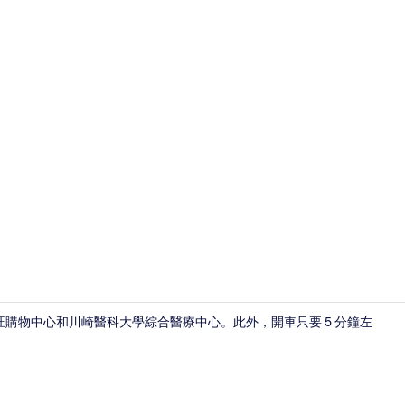
走廊
旺購物中心和川崎醫科大學綜合醫療中心。此外，開車只要 5 分鐘左
景點