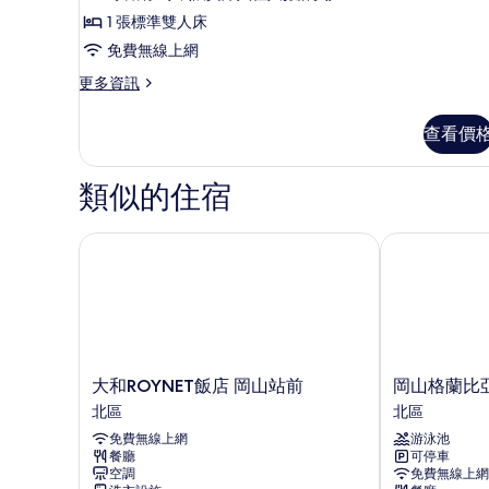
Standard
的
1 張標準雙人床
Double
詳
免費無線上網
Room
情
的
更
更多資訊
多
所
Standard
查看價
有
Double
Room
相
的
類似的住宿
片
詳
情
大和ROYNET飯店 岡山站前
岡山格蘭比亞
大
岡
大和ROYNET飯店 岡山站前
岡山格蘭比
和
山
北區
北區
ROYNET
格
免費無線上網
游泳池
飯
蘭
餐廳
可停車
店
比
空調
免費無線上網
岡
亞