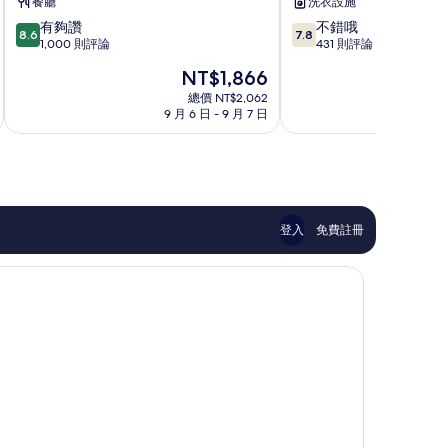
餐廳
洗衣設施
飯
區
8.6
7.8
有夠讚
不錯哦
店
8.6
7.8
分，
分，
1,000 則評論
431 則評論
北
滿
滿
區
現
NT$1,866
分
分
在
10
10
總價 NT$2,062
價
9 月 6 日 - 9 月 7 日
8 
分，
分，
格
有
不
為
夠
錯
NT$1,866
讚，
哦，
1,000
431
則
則
評
評
登入
免費註冊
論
論