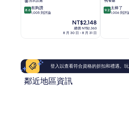
洗衣設施
餐廳
山
飯
8.6
9.2
有夠讚
太棒了
站
店
8.6
9.2
分，
分，
1,005 則評論
1,006 則評
前
北
滿
滿
北
區
現
NT$2,148
分
分
區
在
10
10
總價 NT$2,363
價
8 月 30 日 - 8 月 31 日
分，
分，
格
有
太
為
夠
棒
NT$2,148
讚，
了，
1,005
1,006
則
則
評
評
登入以查看符合資格的折扣和禮遇。玩
論
論
鄰近地區資訊