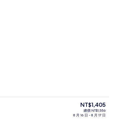
大廳
目
NT$1,405
前
總價 NT$1,556
的
8 月 16 日 - 8 月 17 日
雙床房, 非吸煙房 | 書桌、遮光布/
價
格
是