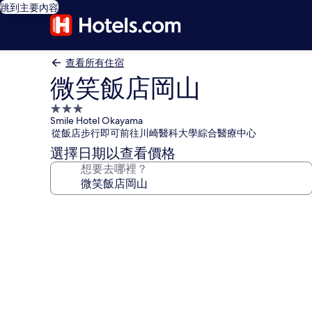
跳到主要內容
查看所有住宿
微笑飯店岡山
3.0
Smile Hotel Okayama
星
從飯店步行即可前往川崎醫科大學綜合醫療中心
級
選擇日期以查看價格
住
想要去哪裡？
宿
微
笑
飯
店
岡