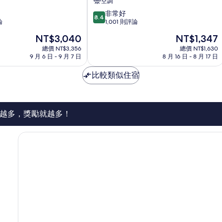
空調
站
8.4
非常好
前〉
8.4
分，
論
1,001 則評論
北
滿
區
現
現
NT$3,040
NT$1,347
分
在
在
10
總價 NT$3,356
總價 NT$1,630
價
價
9 月 6 日 - 9 月 7 日
8 月 16 日 - 8 月 17 日
分，
格
格
非
為
為
比較類似住宿
常
NT$3,040
NT$1,347
好，
1,001
則
評
越多，獎勵就越多！
論