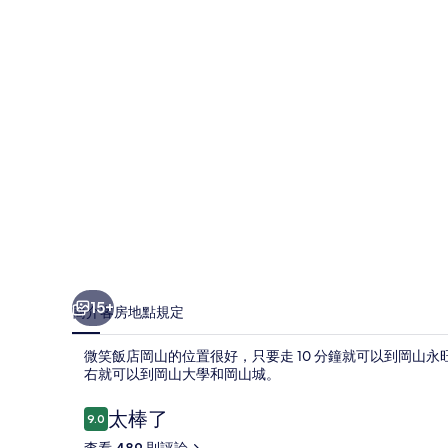
山
的
相
片
集
15+
簡介
客房
地點
規定
微笑飯店岡山的位置很好，只要走 10 分鐘就可以到岡山永
右就可以到岡山大學和岡山城。
評
太棒了
9.0
9.0 分，滿分 10 分，
論
查看 489 則評論