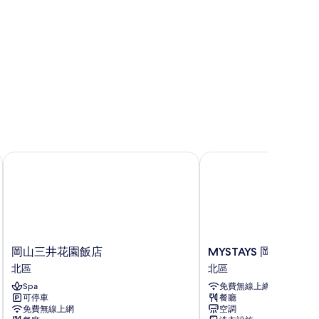
岡山三井花園飯店
MYSTAYS 岡山酒店
岡
MYSTAYS
岡山三井花園飯店
MYSTAYS 岡山酒店
山
岡
北區
北區
三
山
Spa
免費無線上網
井
酒
可停車
餐廳
花
店
免費無線上網
空調
園
北