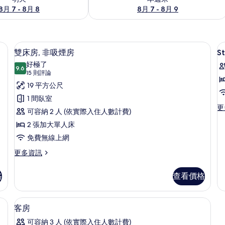
8月 7 - 8月 8
8月 7 - 8月 9
光布/窗簾、熨斗/熨衣板、免費無線上網
雙床房, 非吸煙房 | 書桌、遮光布/窗
顯
4
雙床房, 非吸煙房
S
示
好極了
9.6
S
9.6 分，滿分 10 分
雙
(15
15 則評論
則
T
床
19 平方公尺
評
R
房,
1 間臥室
論)
更
更
非
可容納 2 人 (依實際入住人數計費)
多
吸
2 張加大單人床
St
Tw
煙
免費無線上網
R
房
更
的
更多資訊
多
詳
的
雙
情
格
查看價格
所
床
房,
有
非
衣板、免費無線上網
書桌、遮光布/窗簾、熨斗/熨衣板、免
顯
相
1
吸
客房
示
煙
片
可容納 3 人 (依實際入住人數計費)
房