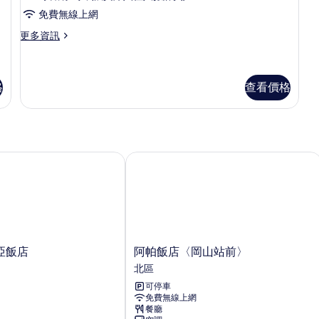
客
的
免費無線上網
房
詳
更
更多資訊
情
的
多
所
客
房
有
的
格
查看價格
相
詳
情
片
飯店
阿帕飯店〈岡山站前〉
阿
亞飯店
阿帕飯店〈岡山站前〉
帕
北區
飯
可停車
店
免費無線上網
〈岡
餐廳
山