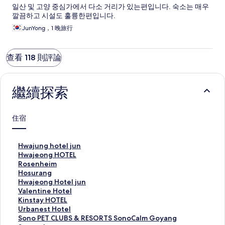
일산 및 고양 중심가에서 다소 거리가 있는편입니다. 숙소는 매우
깔끔하고 시설도 훌륭한편입니다.
JunYong，1 晚旅行
查看 118 則評論
繼續探索
住宿
H
Hwajung hotel jun
w
H
Hwajeong HOTEL
a
w
R
Rosenheim
j
a
o
H
Hosurang
u
j
s
o
H
Hwajeong Hotel jun
n
e
e
s
w
V
Valentine Hotel
g
o
n
u
a
a
K
Kinstay HOTEL
h
n
h
r
j
l
i
U
Urbanest Hotel
o
g
e
a
e
e
n
r
S
Sono PET CLUBS & RESORTS SonoCalm Goyang