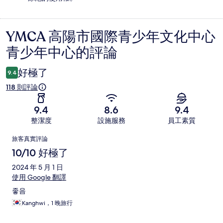
YMCA 高陽市國際青少年文化中心
評
青少年中心的評論
論
好極了
9.4
118 則評論
9.4
8.6
9.4
整潔度
設施服務
員工素質
評
旅客真實評論
論
10/10 好極了
2024 年 5 月 1 日
使用 Google 翻譯
좋음
Kanghwi，1 晚旅行