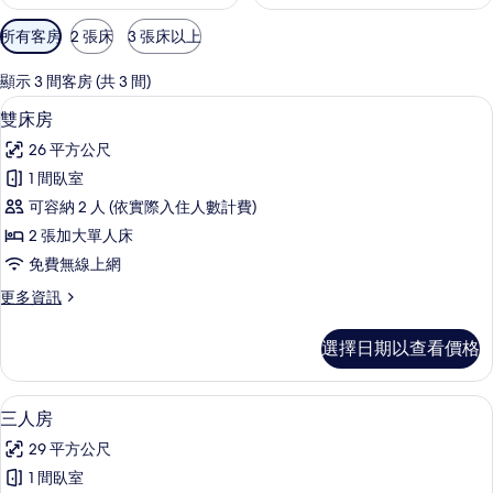
可
所有客房
2 張床
3 張床以上
用
的
顯示 3 間客房 (共 3 間)
客
書桌、免費無線上網、床單
顯
1
雙床房
房
示
篩
26 平方公尺
雙
選
1 間臥室
床
條
可容納 2 人 (依實際入住人數計費)
房
件
2 張加大單人床
的
免費無線上網
所
更
更多資訊
有
多
相
雙
選擇日期以查看價格
床
片
房
的
書桌、免費無線上網、床單
顯
5
詳
三人房
示
情
29 平方公尺
三
1 間臥室