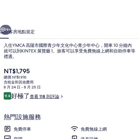
際
青
一個
下一個
少
19+
簡介
客房
地點
規定
年
入住YMCA 高陽市國際青少年文化中心青少年中心，開車 10 分鐘內
文
就可以到KINTEX 展覽廳 1。旅客可以享受免費無線上網和自助停車等
化
禮遇。
中
目
NT$1,795
前
心
總價 NT$1,976
的
含稅金和其他費用
青
價
8 月 24 日 - 8 月 25 日
格
評
好極了
少
9.4
查看 118 則評論
用餐區
是
9.4 分，滿分 10 分，
論
NT$1,795
年
中
熱門設施服務
心
免費停車
免費無線上網
的