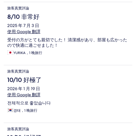
旅客真實評論
8/10 非常好
2025 年 7 月 3 日
使用 Google 翻譯
受付の方がとても親切でした！ 清潔感があり、部屋も広かった
ので快適に過ごせました！
YURIKA，1 晚旅行
旅客真實評論
10/10 好極了
2026 年 1 月 19 日
使用 Google 翻譯
전체적으로 좋았습니다
경태，1 晚旅行
旅客真實評論