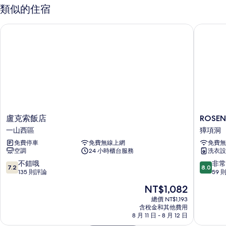
的
類似的住宿
詳
情
盧克索飯店
ROSENH
盧
ROSEN
盧克索飯店
ROSE
克
飯
一山西區
獐項洞
索
店
免費停車
免費無線上網
免費無
飯
獐
空調
24 小時櫃台服務
洗衣設
店
項
一
洞
7.2
8.0
不錯哦
非常
7.2
8.0
山
分，
分，
135 則評論
59 
西
滿
滿
現
NT$1,082
區
分
分
在
10
10
總價 NT$1,193
價
含稅金和其他費用
分，
分，
格
8 月 11 日 - 8 月 12 日
不
非
為