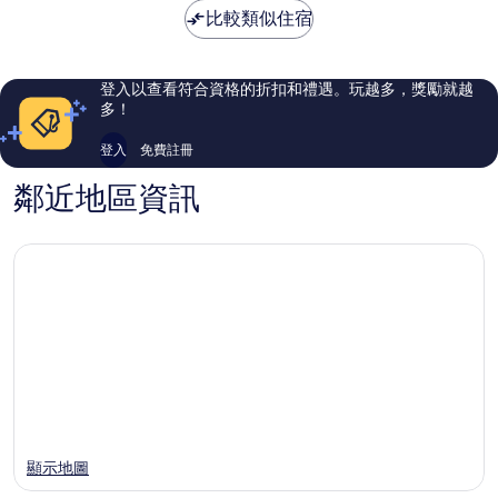
錯
常
NT$1,082
比較類似住宿
哦，
好，
135
59
則
則
評
評
登入以查看符合資格的折扣和禮遇。玩越多，獎勵就越
論
論
多！
登入
免費註冊
鄰近地區資訊
顯示地圖