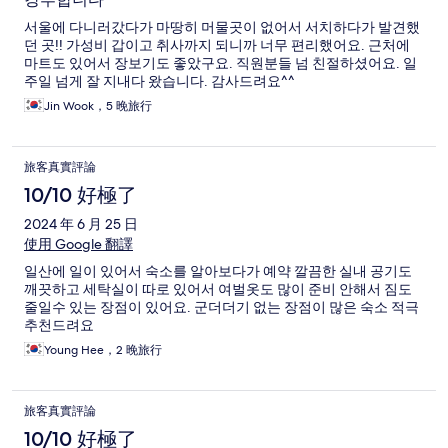
서울에 다니러갔다가 마땅히 머물곳이 없어서 서치하다가 발견했
던 곳!! 가성비 갑이고 취사까지 되니까 너무 편리했어요. 근처에
마트도 있어서 장보기도 좋았구요. 직원분들 넘 친절하셨어요. 일
주일 넘게 잘 지내다 왔습니다. 감사드려요^^
Jin Wook，5 晚旅行
旅客真實評論
10/10 好極了
2024 年 6 月 25 日
使用 Google 翻譯
일산에 일이 있어서 숙소를 알아보다가 예약 깔끔한 실내 공기도
깨끗하고 세탁실이 따로 있어서 여벌옷도 많이 준비 안해서 짐도
줄일수 있는 장점이 있어요. 군더더기 없는 장점이 많은 숙소 적극
추천드려요
Young Hee，2 晚旅行
旅客真實評論
10/10 好極了