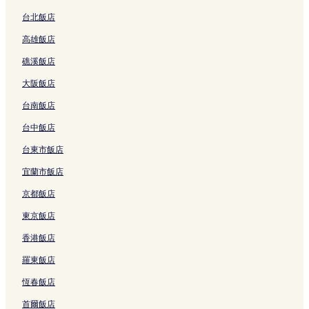
l
h
l
o
e
的
l
m
e
K
的
l
連
Y
台北飯店
G
R
i
連
的
結
u
高雄飯店
o
i
n
結
連
j
y
c
t
結
i
礁溪飯店
a
h
e
的
n
的
x
連
大阪飯店
g
連
的
結
的
結
連
台南飯店
連
結
結
台中飯店
台東市飯店
宜蘭市飯店
京都飯店
東京飯店
香港飯店
羅東飯店
恆春飯店
首爾飯店