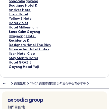
t
H
i
n
o
n
s
b
o
S
Sonocalm goyang
e
O
m
g
n
t
t
a
n
o
B
Boutique Hotel K
l
T
的
的
g
i
a
n
o
n
o
A
Antives Hotel
j
E
連
連
H
n
y
e
P
o
u
n
L
Luxor Hotel
u
L
結
結
o
e
H
s
E
c
t
t
u
Y
Yellow 8 Hotel
n
的
t
H
O
t
T
a
i
i
x
e
H
Hotel violet
的
連
e
o
T
H
C
l
q
v
o
l
o
H
Hotel Millennium
連
結
l
t
E
o
L
m
u
e
r
l
t
o
S
Sono Calm Goyang
結
j
e
L
t
U
g
e
s
H
o
e
t
o
H
Hwajeong Hotel.
u
l
的
e
B
o
H
H
o
w
l
e
n
w
R
Residence K
n
的
連
l
S
y
o
o
t
8
v
l
o
a
e
D
Designers Hotel The Rich
的
連
結
的
&
a
t
t
e
H
i
M
C
j
s
e
G
Gloucester Hotel Kintex
連
結
連
R
n
e
e
l
o
o
i
a
e
i
s
l
I
Ilsan Hotel Cleo
結
結
E
g
l
l
的
t
l
l
l
o
d
i
o
l
S
Stay Month Hotel
S
的
K
的
連
e
e
l
m
n
e
g
u
s
t
H
Hotel GRAZIE
O
連
的
連
結
l
t
e
G
g
n
n
c
a
a
o
G
Goyang Hotel Yuji
R
結
連
結
的
的
n
o
H
c
e
e
n
y
t
o
T
結
連
連
n
y
o
e
r
s
H
M
e
y
S
結
結
i
a
t
K
s
t
o
o
l
a
高陽飯店
YMCA 高陽市國際青少年文化中心青少年中心
S
u
n
e
的
H
e
t
n
G
n
o
m
g
l
連
o
r
e
t
R
g
n
的
的
.
結
t
H
l
h
A
H
o
連
連
的
e
o
C
H
Z
o
C
結
結
連
l
t
l
o
I
t
a
結
T
e
e
t
E
e
熱門目的地