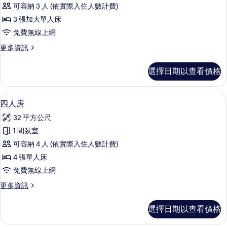
人
可容納 3 人 (依實際入住人數計費)
房
3 張加大單人床
的
免費無線上網
所
更
更多資訊
有
多
相
三
選擇日期以查看價格
人
片
房
的
四人房 | 書桌、免費無線上網、床單
顯
4
詳
四人房
示
情
32 平方公尺
四
1 間臥室
人
可容納 4 人 (依實際入住人數計費)
房
4 張單人床
的
免費無線上網
所
更
更多資訊
有
多
相
四
選擇日期以查看價格
人
片
房