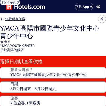
跳到主要內容
下載 App
查看所有住宿
YMCA 高陽市國際青少年文化中心
青少年中心
2.5
YMCA YOUTH CENTER
星
位於高陽的飯店
級
住
選擇日期以查看價格
宿
想要去哪裡？
日期
旅客