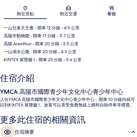
附近景點
附近交通
餐廳
地圖
一山兒童天文臺
- 開車 12 分鐘
- 4.5 公里
高陽市動物園
- 開車 17 分鐘
- 11.7 公里
高陽 AramNuri
- 開車 20 分鐘
- 3.5 公里
一山湖水公園
- 開車 20 分鐘
- 4.3 公里
KINTEX 展覽廳 1
- 開車 25 分鐘
- 5.6 公里
住宿介紹
YMCA 高陽市國際青少年文化中心青少年中心
入住YMCA 高陽市國際青少年文化中心青少年中心，開車 10 分鐘內就可
以到KINTEX 展覽廳 1。旅客可以享受免費無線上網和自助停車等禮遇。
更多此住宿的相關資訊
住宿摘要