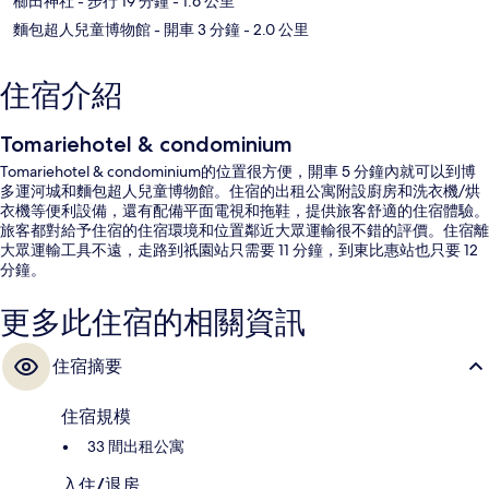
櫛田神社
- 步行 19 分鐘
- 1.6 公里
麵包超人兒童博物館
- 開車 3 分鐘
- 2.0 公里
住宿介紹
Tomariehotel & condominium
Tomariehotel & condominium的位置很方便，開車 5 分鐘內就可以到博
多運河城和麵包超人兒童博物館。住宿的出租公寓附設廚房和洗衣機/烘
衣機等便利設備，還有配備平面電視和拖鞋，提供旅客舒適的住宿體驗。
旅客都對給予住宿的住宿環境和位置鄰近大眾運輸很不錯的評價。住宿離
大眾運輸工具不遠，走路到祇園站只需要 11 分鐘，到東比惠站也只要 12
分鐘。
更多此住宿的相關資訊
住宿摘要
住宿規模
33 間出租公寓
入住/退房