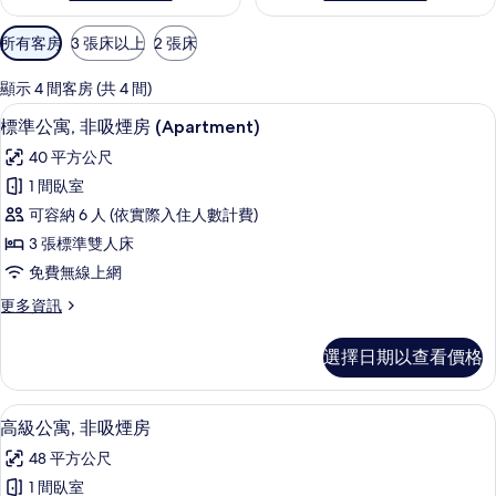
可
所有客房
3 張床以上
2 張床
用
的
顯示 4 間客房 (共 4 間)
客
標準公寓, 非吸煙房 (Apartment) |
顯
26
標準公寓, 非吸煙房 (Apartment)
房
示
篩
40 平方公尺
標
選
1 間臥室
準
條
可容納 6 人 (依實際入住人數計費)
公
件
3 張標準雙人床
寓,
免費無線上網
非
更
更多資訊
吸
多
煙
標
選擇日期以查看價格
準
房
公
(Apartment)
寓,
高級公寓, 非吸煙房 | 免費無線上網、
顯
24
非
的
高級公寓, 非吸煙房
示
吸
所
48 平方公尺
煙
高
有
房
1 間臥室