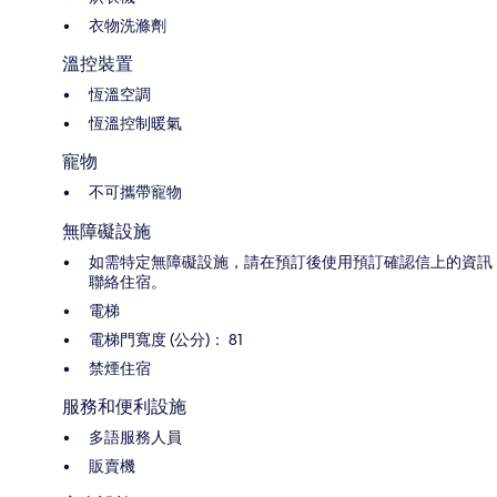
衣物洗滌劑
溫控裝置
恆溫空調
恆溫控制暖氣
寵物
不可攜帶寵物
無障礙設施
如需特定無障礙設施，請在預訂後使用預訂確認信上的資訊
聯絡住宿。
電梯
電梯門寬度 (公分)： 81
禁煙住宿
服務和便利設施
多語服務人員
販賣機