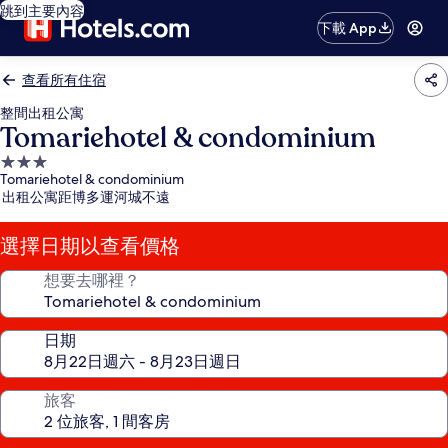
跳到主要內容
下載 App
查看所有住宿
整間出租公寓
Tomariehotel & condominium
3.0
Tomariehotel & condominium
星
出租公寓距博多運河城不遠
級
住
選擇日期以查看價格
宿
想要去哪裡？
日期
旅客