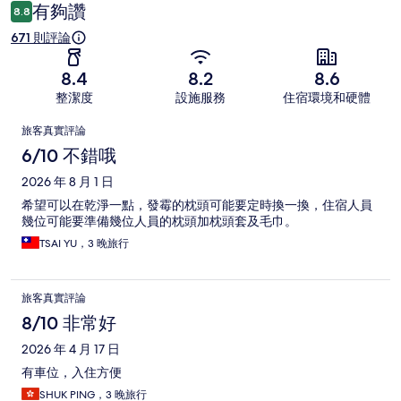
有夠讚
8.8
671 則評論
8.4
8.2
8.6
整潔度
設施服務
住宿環境和硬體
評
旅客真實評論
論
6/10 不錯哦
2026 年 8 月 1 日
希望可以在乾淨一點，發霉的枕頭可能要定時換一換，住宿人員
幾位可能要準備幾位人員的枕頭加枕頭套及毛巾。
TSAI YU，3 晚旅行
旅客真實評論
8/10 非常好
2026 年 4 月 17 日
有車位，入住方便
SHUK PING，3 晚旅行