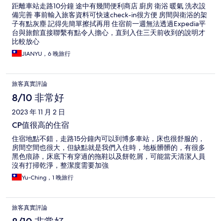
距離車站走路10分鐘 途中有幾間便利商店 廚房 衛浴 暖氣 洗衣設
備完善 事前輸入旅客資料可快速check-in很方便 房間與衛浴的架
子有點灰塵 記得先簡單擦拭再用 住宿前一週無法透過Expedia平
台與旅館直接聯繫有點令人擔心，直到入住三天前收到的說明才
比較放心
JIANYU，6 晚旅行
旅客真實評論
8/10 非常好
2023 年 11 月 2 日
CP值很高的住宿
住宿地點不錯，走路15分鐘內可以到博多車站，床也很舒服的，
房間空間也很大，但缺點就是我們入住時，地板髒髒的，有很多
黑色痕跡，床底下有穿過的拖鞋以及餅乾屑，可能當天清潔人員
沒有打掃乾淨，整潔度需要加強
Yu-Ching，1 晚旅行
旅客真實評論