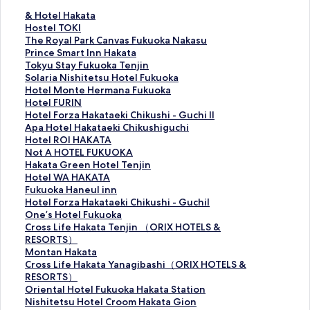
&
& Hotel Hakata
H
H
Hostel TOKI
o
o
T
The Royal Park Canvas Fukuoka Nakasu
t
s
h
P
Prince Smart Inn Hakata
e
t
e
r
T
Tokyu Stay Fukuoka Tenjin
l
e
R
i
o
S
Solaria Nishitetsu Hotel Fukuoka
H
l
o
n
k
o
H
Hotel Monte Hermana Fukuoka
a
T
y
c
y
l
o
H
Hotel FURIN
k
O
a
e
u
a
t
o
H
Hotel Forza Hakataeki Chikushi - Guchi II
a
K
l
S
S
r
e
t
o
A
Apa Hotel Hakataeki Chikushiguchi
t
I
P
m
t
i
l
e
t
p
H
Hotel ROI HAKATA
a
的
a
a
a
a
M
l
e
a
o
N
Not A HOTEL FUKUOKA
的
連
r
r
y
N
o
F
l
H
t
o
H
Hakata Green Hotel Tenjin
連
結
k
t
F
i
n
U
F
o
e
t
a
H
Hotel WA HAKATA
結
C
I
u
s
t
R
o
t
l
A
k
o
F
Fukuoka Haneul inn
a
n
k
h
e
I
r
e
R
H
a
t
u
H
Hotel Forza Hakataeki Chikushi - GuchiⅠ
n
n
u
i
H
N
z
l
O
O
t
e
k
o
O
One’s Hotel Fukuoka
v
H
o
t
e
的
a
H
I
T
a
l
u
t
n
C
Cross Life Hakata Tenjin （ORIX HOTELS &
a
a
k
e
r
連
H
a
H
E
G
W
o
e
e
r
RESORTS）
s
k
a
t
m
結
a
k
A
L
r
A
k
l
’
o
M
Montan Hakata
F
a
T
s
a
k
a
K
F
e
H
a
F
s
s
o
C
Cross Life Hakata Yanagibashi（ORIX HOTELS &
u
t
e
u
n
a
t
A
U
e
A
H
o
H
s
n
r
RESORTS）
k
a
n
H
a
t
a
T
K
n
K
a
r
o
L
t
o
O
Oriental Hotel Fukuoka Hakata Station
u
的
j
o
F
a
e
A
U
H
A
n
z
t
i
a
s
r
N
Nishitetsu Hotel Croom Hakata Gion