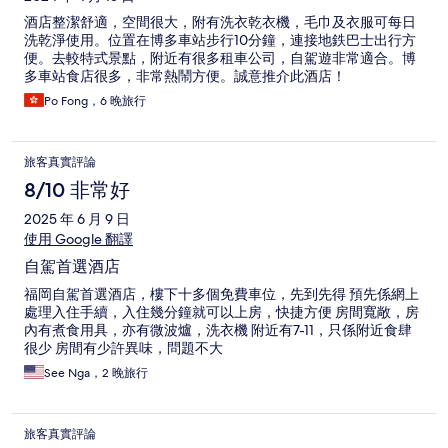
酒店整潔舒適，空間很大，附有洗衣乾衣機，毛巾及衣服可每日
洗乾淨使用。位置在博多車站步行10分鐘，連接地鉄巴士出行方
便。去較特式景點，附近有很多租車公司，自駕遊非常適合。博
多車站食店很多，非常熱鬧方便。誠意推介此酒店！
Po Fong，6 晚旅行
旅客真實評論
8/10 非常好
2025 年 6 月 9 日
使用 Google 翻譯
自駕首選酒店
福岡自駕首選酒店，樓下十多個免費車位，先到先得 預先係網上
處理入住手續，入住幾分鐘就可以上房，快捷方便 房間寬敞，房
內有煮食用具，亦有微波爐，洗衣機 附近有7-11，只係附近食肆
很少 房間有少許異味，問題不大
See Nga，2 晚旅行
旅客真實評論