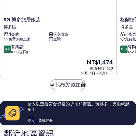
(Apartment)
煙
房
的
(Apartment)
SG
格
所
SG 博多旅居飯店
格蘭德
的
博
蘭
博多區
博多區
有
詳
多
德
情
小廚房
洗衣設施
小廚房
相
旅
運
免費無線上網
空調
免費無
居
河
片
飯
邊
8.6
8.8
有夠讚
有夠
8.6
8.8
店
寓
分，
分，
510 則評論
452
博
所
滿
滿
現
NT$1,474
多
博
分
分
在
區
多
10
10
總價 NT$1,623
價
9 月 7 日 - 9 月 8 日
區
分，
分，
格
有
有
為
比較類似住宿
夠
夠
NT$1,474
讚，
讚，
510
452
則
則
登入以查看符合資格的折扣和禮遇。玩越多，獎勵就越
評
評
多！
論
論
登入
免費註冊
鄰近地區資訊