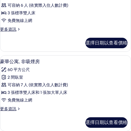
級
(Apartment)
相
可容納 6 人 (依實際入住人數計費)
的
公
片
詳
3 張標準雙人床
寓,
情
免費無線上網
非
更
更多資訊
吸
多
煙
高
選擇日期以查看價格
級
房
公
的
寓,
豪華公寓, 非吸煙房 | 免費無線上網、
顯
25
非
豪華公寓, 非吸煙房
所
示
吸
有
60 平方公尺
煙
豪
房
相
2 間臥室
華
的
片
可容納 7 人 (依實際入住人數計費)
詳
公
情
3 張標準雙人床和 1 張加大單人床
寓,
免費無線上網
非
更
更多資訊
吸
多
煙
豪
選擇日期以查看價格
華
房
公