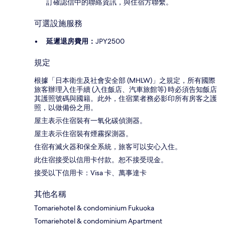
訂確認信中的聯絡資訊，與住宿方聯繫。
可選設施服務
延遲退房費用：
JPY2500
規定
根據「日本衛生及社會安全部 (MHLW)」之規定，所有國際
旅客辦理入住手續 (入住飯店、汽車旅館等) 時必須告知飯店
其護照號碼與國籍。此外，住宿業者務必影印所有房客之護
照，以做備份之用。
屋主表示住宿裝有一氧化碳偵測器。
屋主表示住宿裝有煙霧探測器。
住宿有滅火器和保全系統，旅客可以安心入住。
此住宿接受以信用卡付款。恕不接受現金。
接受以下信用卡：Visa 卡、萬事達卡
其他名稱
Tomariehotel & condominium Fukuoka
Tomariehotel & condominium Apartment