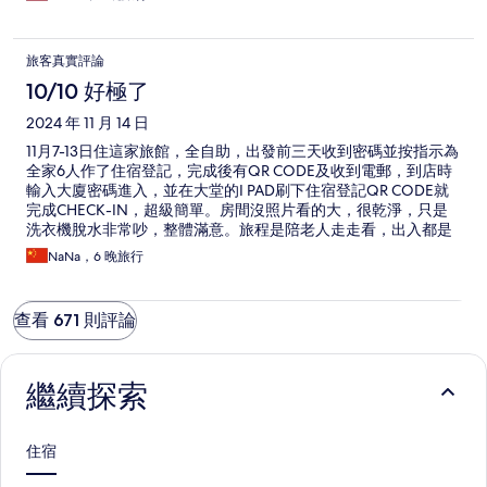
旅客真實評論
10/10 好極了
2024 年 11 月 14 日
11月7-13日住這家旅館，全自助，出發前三天收到密碼並按指示為
全家6人作了住宿登記，完成後有QR CODE及收到電郵，到店時
輸入大廈密碼進入，並在大堂的I PAD刷下住宿登記QR CODE就
完成CHECK-IN，超級簡單。房間沒照片看的大，很乾淨，只是
洗衣機脫水非常吵，整體滿意。旅程是陪老人走走看，出入都是
坐的士，也不貴。走路去博多站很近，11月的天氣非常舒服，只
NaNa，6 晚旅行
是可惜５點多便天黑了。
查看 671 則評論
繼續探索
住宿