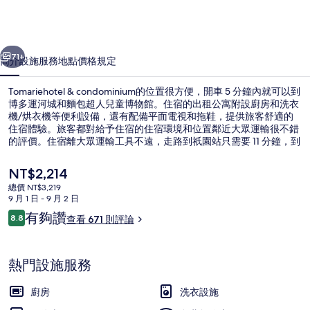
片
集
一個
下一個
71+
簡介
設施服務
地點
價格
規定
Tomariehotel & condominium的位置很方便，開車 5 分鐘內就可以到
博多運河城和麵包超人兒童博物館。住宿的出租公寓附設廚房和洗衣
機/烘衣機等便利設備，還有配備平面電視和拖鞋，提供旅客舒適的
住宿體驗。旅客都對給予住宿的住宿環境和位置鄰近大眾運輸很不錯
的評價。住宿離大眾運輸工具不遠，走路到祇園站只需要 11 分鐘，到
東比惠站也只要 12 分鐘。
目
NT$2,214
前
總價 NT$3,219
的
9 月 1 日 - 9 月 2 日
大廳
價
評
有夠讚
8.8
查看 671 則評論
格
8.8 分，滿分 10 分，
論
是
NT$2,214
熱門設施服務
廚房
洗衣設施