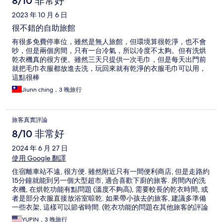
8/10 非常好
2023 年 10 月 6 日
很不錯的自助旅館
有很多免費停車位，雖然是無人旅館，但環境算很乾淨，也不會
吵，但是兩個房間，只有一台冷氣，所以冷度不太夠。但有洗烘
乾衣機真的很方便。雖然三天只提供一次毛巾，但是每天出門前
就把毛巾衣服都放進去洗，玩回來就有乾淨的衣服毛巾可以用，
這點很棒
Jiunn ching，3 晚旅行
旅客真實評論
8/10 非常好
2024 年 6 月 27 日
使用 Google 翻譯
住宿離車站不遠, 很方便. 雖然附近只有一間便利商店, 但是走路約
15分鐘就能到另一個大型超市, 適合喜歡下廚的旅客. 房間內的洗
衣機, 在烘乾功能有點問題 (溫度不夠高), 需要較長的乾衣時間, 或
者是部分衣服直接放浴室晾乾. 如果帶小孩去的旅客, 建議多準備
一些衣架, 這樣可以節省時間. (乾衣功能的問題在其他旅客的評論
裡面有發現同樣的問題反映)
YUPIN，3 晚旅行