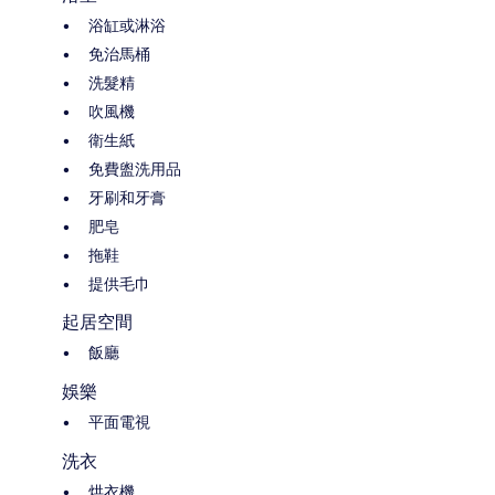
浴缸或淋浴
免治馬桶
洗髮精
吹風機
衛生紙
免費盥洗用品
牙刷和牙膏
肥皂
拖鞋
提供毛巾
起居空間
飯廳
娛樂
平面電視
洗衣
烘衣機