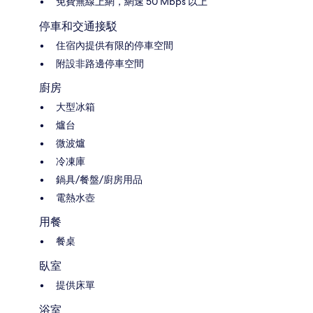
免費無線上網，網速 50 Mbps 以上
停車和交通接駁
住宿內提供有限的停車空間
附設非路邊停車空間
廚房
大型冰箱
爐台
微波爐
冷凍庫
鍋具/餐盤/廚房用品
電熱水壺
用餐
餐桌
臥室
提供床單
浴室