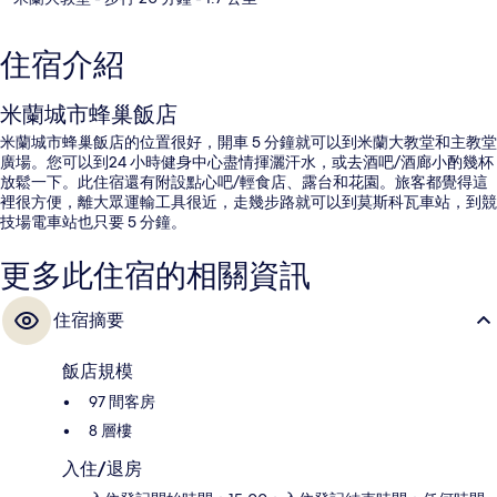
住宿介紹
米蘭城市蜂巢飯店
米蘭城市蜂巢飯店的位置很好，開車 5 分鐘就可以到米蘭大教堂和主教堂
廣場。您可以到24 小時健身中心盡情揮灑汗水，或去酒吧/酒廊小酌幾杯
放鬆一下。此住宿還有附設點心吧/輕食店、露台和花園。旅客都覺得這
裡很方便，離大眾運輸工具很近，走幾步路就可以到莫斯科瓦車站，到競
技場電車站也只要 5 分鐘。
更多此住宿的相關資訊
住宿摘要
飯店規模
97 間客房
8 層樓
入住/退房