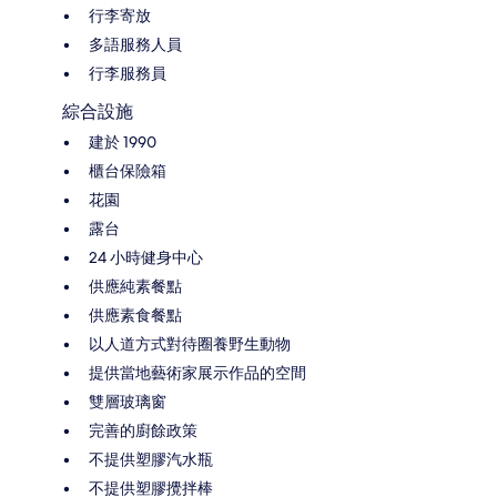
行李寄放
多語服務人員
行李服務員
綜合設施
建於 1990
櫃台保險箱
花園
露台
24 小時健身中心
供應純素餐點
供應素食餐點
以人道方式對待圈養野生動物
提供當地藝術家展示作品的空間
雙層玻璃窗
完善的廚餘政策
不提供塑膠汽水瓶
不提供塑膠攪拌棒