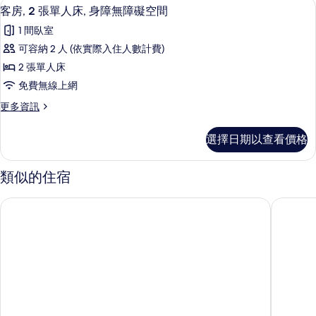
客房, 2 張單人床, 身障無障礙空間 
顯
5
障
客房, 2 張單人床, 身障無障礙空間
空
示
無
間
1 間臥室
障
客
礙
的
可容納 2 人 (依實際入住人數計費)
房,
空
所
2 張單人床
間
2
的
有
免費無線上網
張
詳
相
更
更多資訊
情
單
多
片
人
客
選擇日期以查看價格
房,
床,
2
身
張
類似的住宿
單
障
人
無
米蘭AXYHOTELS InnStyle飯店
米蘭垂直 
床,
障
身
障
礙
無
空
障
礙
間
空
的
間
的
所