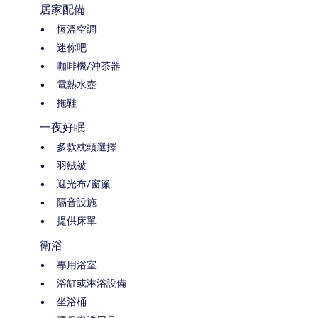
居家配備
恆溫空調
迷你吧
咖啡機/沖茶器
電熱水壺
拖鞋
一夜好眠
多款枕頭選擇
羽絨被
遮光布/窗簾
隔音設施
提供床單
衛浴
專用浴室
浴缸或淋浴設備
坐浴桶