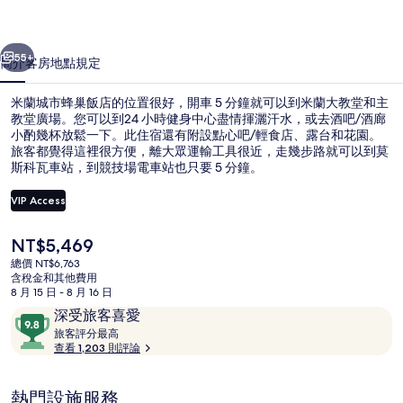
飯
一個
下一個
店
55+
簡介
客房
地點
規定
的
米蘭城市蜂巢飯店的位置很好，開車 5 分鐘就可以到米蘭大教堂和主
相
教堂廣場。您可以到24 小時健身中心盡情揮灑汗水，或去酒吧/酒廊
小酌幾杯放鬆一下。此住宿還有附設點心吧/輕食店、露台和花園。
片
旅客都覺得這裡很方便，離大眾運輸工具很近，走幾步路就可以到莫
集
斯科瓦車站，到競技場電車站也只要 5 分鐘。
VIP Access
目
NT$5,469
外觀
前
總價 NT$6,763
的
含稅金和其他費用
價
8 月 15 日 - 8 月 16 日
格
評
9.8
深受旅客喜愛
是
論
旅
分，
旅客評分最高
NT$5,469
客
查看 1,203 則評論
滿
評
分
分
10，
熱門設施服務
最