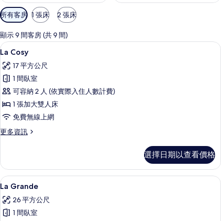
可
所有客房
1 張床
2 張床
用
的
顯示 9 間客房 (共 9 間)
客
La Cosy | 羽絨被、迷你吧、客房內保
顯
4
La Cosy
房
示
篩
17 平方公尺
La
選
1 間臥室
Cosy
條
可容納 2 人 (依實際入住人數計費)
的
件
1 張加大雙人床
所
免費無線上網
有
更
更多資訊
相
多
片
La
選擇日期以查看價格
Cosy
的
詳
La Grande | 羽絨被、迷你吧、客房
顯
3
情
La Grande
示
26 平方公尺
La
1 間臥室
Grande