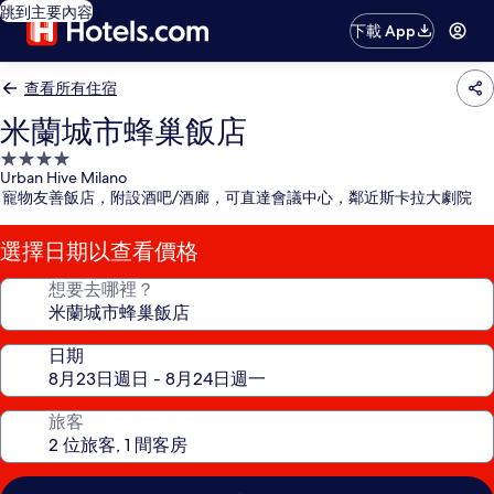
跳到主要內容
下載 App
查看所有住宿
米蘭城市蜂巢飯店
4.0
Urban Hive Milano
星
寵物友善飯店，附設酒吧/酒廊，可直達會議中心，鄰近斯卡拉大劇院
級
住
選擇日期以查看價格
宿
想要去哪裡？
日期
旅客