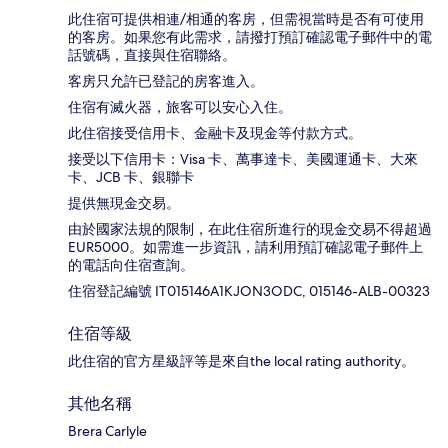
此住宿可提供相連/相通的客房，但需視當時是否有可使用
的客房。如果您有此需求，請撥打預訂確認電子郵件中的電
話號碼，直接與住宿聯絡。
客房只允許已登記的房客進入。
住宿有滅火器，旅客可以安心入住。
此住宿接受信用卡、金融卡及現金等付款方式。
接受以下信用卡：Visa 卡、萬事達卡、美國運通卡、大來
卡、JCB 卡、銀聯卡
提供無現金交易。
由於國家法規的限制，在此住宿所進行的現金交易不得超過
EUR5000。如需進一步資訊，請利用預訂確認電子郵件上
的電話向住宿查詢。
住宿登記編號 IT015146A1KJON3ODC, 015146-ALB-00323
住宿等級
此住宿的官方星級評等是來自the local rating authority。
其他名稱
Brera Carlyle