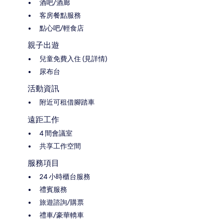
酒吧/酒廊
客房餐點服務
點心吧/輕食店
親子出遊
兒童免費入住 (見詳情)
尿布台
活動資訊
附近可租借腳踏車
遠距工作
4 間會議室
共享工作空間
服務項目
24 小時櫃台服務
禮賓服務
旅遊諮詢/購票
禮車/豪華轎車