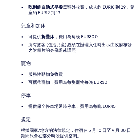
吃到飽自助式早餐
需額外收費，成人約 EUR18 到 29，兒
童約 EUR12 到 19
兒童和加床
可提供
折疊床
，費用為每晚 EUR30.0
所有旅客 (包括兒童) 必須在辦理入住時出示由政府核發
之附相片的身份證或護照
寵物
服務性動物免收費
可攜帶寵物，費用為每隻寵物每晚 EUR30
停車
提供保全停車場延時停車，費用為每晚 EUR45
規定
根據國家/地方的法律規定，住宿在 5 月 10 日至 9 月 30 日
期間只會在部分時段提供空調。