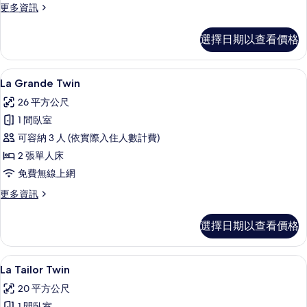
有
更
更多資訊
多
相
La
選擇日期以查看價格
片
Cosy
Twin
的
La Grande Twin | 羽絨被、迷你
顯
5
詳
La Grande Twin
示
情
26 平方公尺
La
1 間臥室
Grande
可容納 3 人 (依實際入住人數計費)
Twin
2 張單人床
的
免費無線上網
所
有
更
更多資訊
多
相
La
選擇日期以查看價格
片
Grande
Twin
的
La Tailor Twin | 羽絨被、迷你吧
顯
6
詳
La Tailor Twin
示
情
20 平方公尺
La
1 間臥室