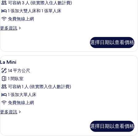
可容納 3 人 (依實際入住人數計費)
的
1 張加大雙人床和 1 張單人床
所
免費無線上網
有
更
更多資訊
相
多
片
La
選擇日期以查看價格
Grande
的
詳
La Mini | 羽絨被、迷你吧、客房內保
顯
4
情
La Mini
示
14 平方公尺
La
1 間臥室
Mini
可容納 1 人 (依實際入住人數計費)
的
1 張加大單人床
所
免費無線上網
有
更
更多資訊
相
多
片
La
選擇日期以查看價格
Mini
的