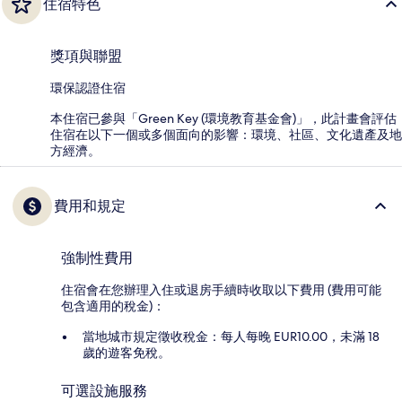
住宿特色
獎項與聯盟
環保認證住宿
本住宿已參與「Green Key (環境教育基金會)」，此計畫會評估
住宿在以下一個或多個面向的影響：環境、社區、文化遺產及地
方經濟。
費用和規定
強制性費用
住宿會在您辦理入住或退房手續時收取以下費用 (費用可能
包含適用的稅金)：
當地城市規定徵收稅金：每人每晚 EUR10.00，未滿 18
歲的遊客免稅。
可選設施服務