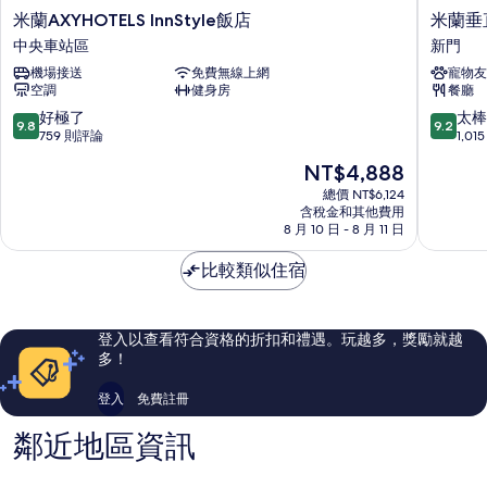
詳
米
米
米蘭AXYHOTELS InnStyle飯店
米蘭垂直
有
情
蘭
蘭
中央車站區
新門
相
AXYHOTELS
垂
機場接送
免費無線上網
寵物友
InnStyle
直
片
空調
健身房
餐廳
飯
UNA
店
體
9.8
9.2
好極了
太棒
9.8
9.2
中
驗
分，
分，
759 則評論
1,0
央
飯
滿
滿
現
NT$4,888
車
店
分
分
在
站
|
10
10
總價 NT$6,124
價
區
含稅金和其他費用
Preferr
分，
分，
格
8 月 10 日 - 8 月 11 日
飯
好
太
為
店
極
棒
NT$4,888
比較類似住宿
及
了，
了，
度
759
1,015
假
則
則
村
評
評
登入以查看符合資格的折扣和禮遇。玩越多，獎勵就越
新
論
論
多！
門
登入
免費註冊
鄰近地區資訊