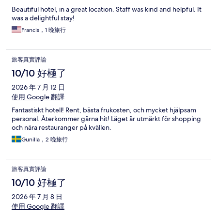
Beautiful hotel, in a great location. Staff was kind and helpful. It
was a delightful stay!
Francis，1 晚旅行
旅客真實評論
10/10 好極了
2026 年 7 月 12 日
使用 Google 翻譯
Fantastiskt hotell! Rent, bästa frukosten, och mycket hjälpsam
personal. Återkommer gärna hit! Läget är utmärkt för shopping
och nära restauranger på kvällen.
Gunilla，2 晚旅行
旅客真實評論
10/10 好極了
2026 年 7 月 8 日
使用 Google 翻譯