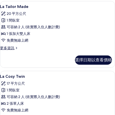
詳
La Tailor Made | 羽絨被、迷你吧
顯
5
情
La Tailor Made
示
20 平方公尺
La
1 間臥室
Tailor
可容納 2 人 (依實際入住人數計費)
Made
1 張加大雙人床
的
免費無線上網
所
有
更
更多資訊
多
相
La
選擇日期以查看價格
片
Tailor
Made
的
羽絨被、迷你吧、客房內保險箱、書桌
顯
4
詳
La Cosy Twin
示
情
17 平方公尺
La
1 間臥室
Cosy
可容納 2 人 (依實際入住人數計費)
Twin
2 張單人床
的
免費無線上網
所