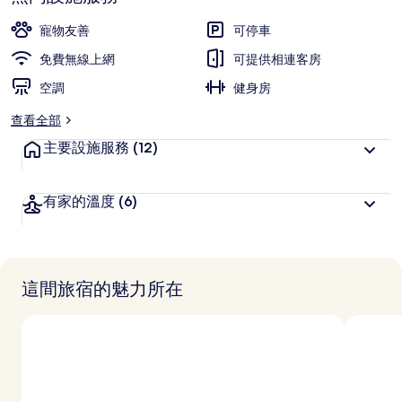
深
高
受
寵物友善
可停車
旅
免費無線上網
可提供相連客房
客
空調
喜
健身房
愛
查看全部
主要設施服務
(12)
有家的溫度
(6)
這間旅宿的魅力所在