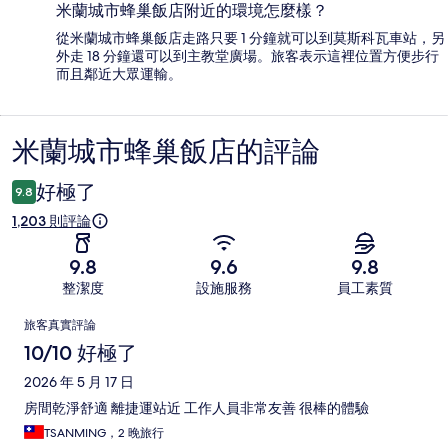
米蘭城市蜂巢飯店附近的環境怎麼樣？
從米蘭城市蜂巢飯店走路只要 1 分鐘就可以到莫斯科瓦車站，另
外走 18 分鐘還可以到主教堂廣場。旅客表示這裡位置方便步行
而且鄰近大眾運輸。
米蘭城市蜂巢飯店的評論
評
論
好極了
9.8
1,203 則評論
9.8
9.6
9.8
整潔度
設施服務
員工素質
評
旅客真實評論
論
10/10 好極了
2026 年 5 月 17 日
房間乾淨舒適 離捷運站近 工作人員非常友善 很棒的體驗
TSANMING，2 晚旅行