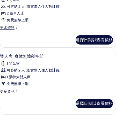
Tailor
可容納 2 人 (依實際入住人數計費)
Twin
2 張單人床
的
免費無線上網
所
有
更
更多資訊
多
相
La
選擇日期以查看價格
片
Tailor
Twin
的
雙人房, 身障無障礙空間 | 羽絨被、
顯
5
詳
雙人房, 身障無障礙空間
示
情
1 間臥室
雙
可容納 2 人 (依實際入住人數計費)
人
1 張特大雙人床
房,
免費無線上網
身
更
更多資訊
障
多
無
雙
選擇日期以查看價格
人
障
房,
礙
身