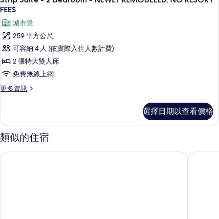
的
示
NEWLY
FEES
所
REMODELED,
Strip
城市景
NO
有
Suite
RESORT
259 平方公尺
相
-
FEES
可容納 4 人 (依實際入住人數計費)
的
片
2
詳
2 張特大雙人床
Bedroom
情
免費無線上網
-
NEWLY
更
更多資訊
多
REMODELED,
Strip
NO
選擇日期以查看價格
Suite
RESORT
-
FEES
2
類似的住宿
Bedroom
的
-
所
南極點賭場與溫泉飯店
拉斯維加
NEWLY
REMODELED,
有
NO
相
RESORT
片
FEES
的
詳