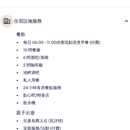
住宿設施服務
餐飲
每日 06:00 - 11:00供應現點現煮早餐 (付費)
10 間餐廳
6 間酒吧/酒廊
2 間咖啡廳
池畔酒吧
私人用餐
24 小時客房餐點服務
點心吧/輕食店
飲水機
親子出遊
兒童免費入住 (見詳情)
安親服務/活動 (付費)