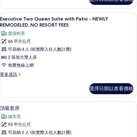
Two
FEES
Queen
的
Suite
Executive Two Queen Suite with P
顯
9
-
Executive Two Queen Suite with Patio - NEWLY
所
示
NEWLY
REMODELED, NO RESORT FEES
有
REMODELED,
Executive
度假村景
NO
相
Two
RESORT
66 平方公尺
片
Queen
FEES
可容納 4 人 (依實際入住人數計費)
的
Suite
詳
2 張加大雙人床
with
情
免費無線上網
Patio
-
更
更多資訊
多
NEWLY
Executive
REMODELED,
選擇日期以查看價格
Two
NO
Queen
RESORT
Suite
頂級套房 | 起居區
顯
10
with
FEES
頂級套房
示
Patio
的
城市景
-
頂
所
NEWLY
93 平方公尺
級
REMODELED,
有
可容納 2 人 (依實際入住人數計費)
NO
套