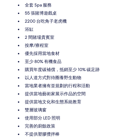
全套 Spa 服務
55 張賭博遊戲桌
2200 台吃角子老虎機
浴缸
2 間賭場貴賓室
按摩/療程室
優先採用當地食材
至少 80% 有機食品
購買年度碳補償，抵銷至少 10% 碳足跡
以人道方式對待圈養野生動物
當地業者擁有並規劃的行程和活動
提供當地藝術家展示作品的空間
提供當地文化和生態系統教育
雙層玻璃窗
使用部分 LED 照明
完善的廚餘政策
不提供塑膠攪拌棒