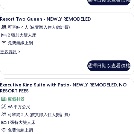
King
REMODELED
with
Patio
的
高級寢具、舒適加層、迷你吧、客房內
顯
8
-
Resort Two Queen - NEWLY REMODELED
所
示
NEWLY
可容納 4 人 (依實際入住人數計費)
有
REMODELED
Resort
的
2 張加大雙人床
相
Two
詳
免費無線上網
片
Queen
情
-
更
更多資訊
多
NEWLY
Resort
REMODELED
選擇日期以查看價格
Two
的
Queen
-
所
Executive King Suite with Pa
顯
8
NEWLY
Executive King Suite with Patio- NEWLY REMODELED, NO
有
示
REMODELED
RESORT FEES
的
相
Executive
度假村景
詳
片
King
情
66 平方公尺
Suite
可容納 2 人 (依實際入住人數計費)
with
1 張特大雙人床
Patio-
免費無線上網
NEWLY