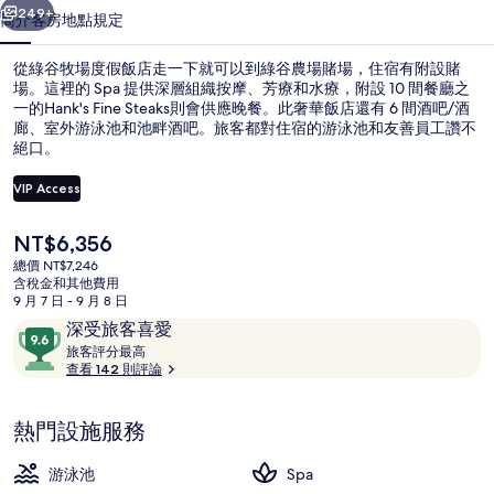
店
249+
簡介
客房
地點
規定
的
從綠谷牧場度假飯店走一下就可以到綠谷農場賭場，住宿有附設賭
相
場。這裡的 Spa 提供深層組織按摩、芳療和水療，附設 10 間餐廳之
一的Hank's Fine Steaks則會供應晚餐。此奢華飯店還有 6 間酒吧/酒
片
廊、室外游泳池和池畔酒吧。旅客都對住宿的游泳池和友善員工讚不
集
絕口。
VIP Access
目
NT$6,356
室外游泳池，開放時間為 10:00 至 19
前
總價 NT$7,246
的
含稅金和其他費用
價
9 月 7 日 - 9 月 8 日
格
評
9.6
深受旅客喜愛
是
論
旅
分，
旅客評分最高
NT$6,356
客
查看 142 則評論
滿
評
分
分
10，
熱門設施服務
最
深
高
受
游泳池
Spa