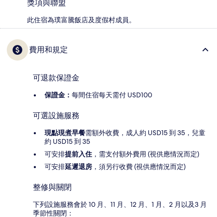
獎項與聯盟
此住宿為璞富騰飯店及度假村成員。
費用和規定
可退款保證金
保證金：
每間住宿每天需付 USD100
可選設施服務
現點現煮早餐
需額外收費，成人約 USD15 到 35，兒童
約 USD15 到 35
可安排
提前入住
，需支付額外費用 (視供應情況而定)
可安排
延遲退房
，須另行收費 (視供應情況而定)
整修與關閉
下列設施服務會於 10 月、11 月、12 月、1 月、2 月以及3 月
季節性關閉：