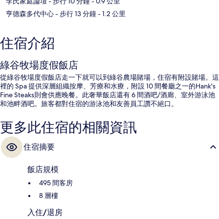
李氏家庭論壇
- 步行 10 分鐘
- 0.9 公里
亨德森多代中心
- 步行 13 分鐘
- 1.2 公里
住宿介紹
綠谷牧場度假飯店
從綠谷牧場度假飯店走一下就可以到綠谷農場賭場，住宿有附設賭場。這
裡的 Spa 提供深層組織按摩、芳療和水療，附設 10 間餐廳之一的Hank's
Fine Steaks則會供應晚餐。此奢華飯店還有 6 間酒吧/酒廊、室外游泳池
和池畔酒吧。旅客都對住宿的游泳池和友善員工讚不絕口。
更多此住宿的相關資訊
住宿摘要
飯店規模
495 間客房
8 層樓
入住/退房