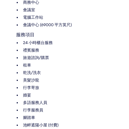
商務中心
會議室
電腦工作站
會議中心 (69000 平方英尺)
服務項目
24 小時櫃台服務
禮賓服務
旅遊諮詢/購票
租車
乾洗/洗衣
美髮沙龍
行李寄放
婚宴
多語服務人員
行李服務員
腳踏車
池畔遮陽小屋 (付費)