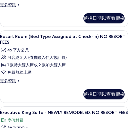
REMODELED,
更
更多資訊
多
NO
Executive
RESORT
選擇日期以查看價格
King
FEES
Suite
的
with
Resort Room (Bed Type Assign
顯
5
Patio-
Resort Room (Bed Type Assigned at Check-in) NO RESORT
所
示
NEWLY
FEES
有
REMODELED,
Resort
46 平方公尺
NO
相
Room
RESORT
可容納 2 人 (依實際入住人數計費)
片
(Bed
FEES
1 張特大雙人床或 2 張加大雙人床
的
Type
詳
免費無線上網
Assigned
情
at
更
更多資訊
多
Check-
Resort
in)
選擇日期以查看價格
Room
NO
(Bed
Type
RESORT
Executive King Suite - NEWL
顯
7
Assigned
Executive King Suite - NEWLY REMODELED, NO RESORT FEES
FEES
示
at
的
度假村景
Check-
Executive
in)
66 平方公尺