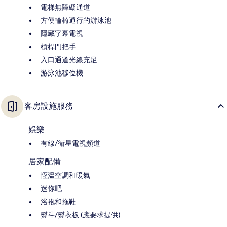
電梯無障礙通道
方便輪椅通行的游泳池
隱藏字幕電視
槓桿門把手
入口通道光線充足
游泳池移位機
客房設施服務
娛樂
有線/衛星電視頻道
居家配備
恆溫空調和暖氣
迷你吧
浴袍和拖鞋
熨斗/熨衣板 (應要求提供)