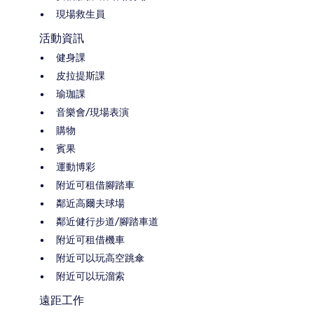
現場救生員
活動資訊
健身課
皮拉提斯課
瑜珈課
音樂會/現場表演
購物
賓果
運動博彩
附近可租借腳踏車
鄰近高爾夫球場
鄰近健行步道/腳踏車道
附近可租借機車
附近可以玩高空跳傘
附近可以玩溜索
遠距工作