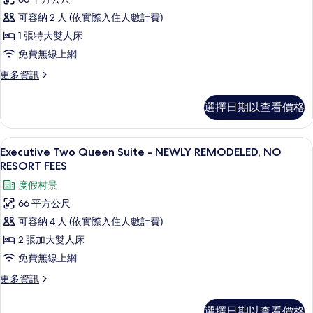
所
King
NO
有
可容納 2 人 (依實際入住人數計費)
Suite
RESORT
相
FEES
1 張特大雙人床
-
的
片
NEWLY
免費無線上網
詳
REMODELED,
情
更
更多資訊
NO
多
Executive
RESORT
選擇日期以查看價格
King
FEES
Suite
的
-
Executive Two Queen Suite - NEW
顯
8
NEWLY
Executive Two Queen Suite - NEWLY REMODELED, NO
所
示
REMODELED,
RESORT FEES
有
NO
Executive
度假村景
RESORT
相
Two
FEES
66 平方公尺
片
Queen
的
可容納 4 人 (依實際入住人數計費)
詳
Suite
情
2 張加大雙人床
-
免費無線上網
NEWLY
REMODELED,
更
更多資訊
多
NO
Executive
RESORT
選擇日期以查看價格