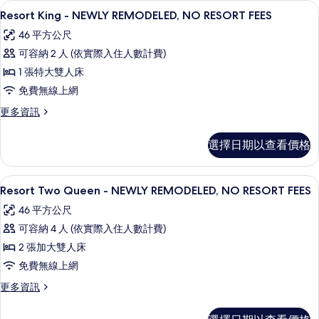
RESORT
Resort King - NEWLY REMODE
顯
8
Hearing
FEES
Resort King - NEWLY REMODELED, NO RESORT FEES
示
Accessible
的
46 平方公尺
-
Resort
所
NEWLY
可容納 2 人 (依實際入住人數計費)
King
REMODELED,
有
1 張特大雙人床
-
NO
相
RESORT
免費無線上網
NEWLY
FEES
片
REMODELED,
更
更多資訊
的
多
NO
詳
Resort
情
RESORT
選擇日期以查看價格
King
FEES
-
的
NEWLY
Resort Two Queen - NEWLY R
顯
8
REMODELED,
Resort Two Queen - NEWLY REMODELED, NO RESORT FEES
所
示
NO
46 平方公尺
有
RESORT
Resort
FEES
可容納 4 人 (依實際入住人數計費)
相
Two
的
2 張加大雙人床
片
Queen
詳
情
免費無線上網
-
NEWLY
更
更多資訊
多
REMODELED,
Resort
NO