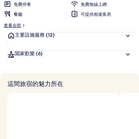
旅
免費停車
免費無線上網
客
餐廳
喜
可提供相連客房
愛
查看全部
主要設施服務
(12)
闔家歡樂
(6)
這間旅宿的魅力所在