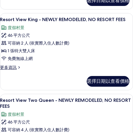
選擇日期以查看價格
Two
RESORT
Queen
FEES
-
Resort View King - NEWLY R
顯
9
NEWLY
Resort View King - NEWLY REMODELED, NO RESORT FEES
的
示
REMODELED,
所
度假村景
NO
Resort
RESORT
有
46 平方公尺
View
FEES
相
可容納 2 人 (依實際入住人數計費)
King
的
片
詳
1 張特大雙人床
-
情
NEWLY
免費無線上網
REMODELED,
更
更多資訊
NO
多
Resort
RESORT
選擇日期以查看價格
View
FEES
King
的
-
Resort View Two Queen - NE
顯
8
NEWLY
Resort View Two Queen - NEWLY REMODELED, NO RESORT
所
示
REMODELED,
FEES
有
NO
Resort
度假村景
RESORT
相
View
FEES
46 平方公尺
片
Two
的
可容納 4 人 (依實際入住人數計費)
詳
Queen