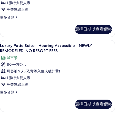
相
RESORT
1 張特大雙人床
房
FEES
片
免費無線上網
的
的
詳
更
更多資訊
所
情
多
有
頂
選擇日期以查看價格
級
相
套
片
房
Luxury Patio Suite - Hearing 
顯
13
的
Luxury Patio Suite - Hearing Accessible - NEWLY
示
詳
REMODELED, NO RESORT FEES
情
Luxury
城市景
Patio
110 平方公尺
Suite
可容納 2 人 (依實際入住人數計費)
-
1 張特大雙人床
Hearing
免費無線上網
Accessible
-
更
更多資訊
多
NEWLY
Luxury
REMODELED,
選擇日期以查看價格
Patio
NO
Suite
-