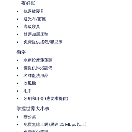
一夜好眠
低過敏寢具
遮光布/窗簾
高級寢具
舒適加層床墊
免費提供搖籃/嬰兒床
衛浴
水療按摩蓮蓬頭
僅提供淋浴設備
名牌盥洗用品
吹風機
毛巾
牙刷和牙膏 (應要求提供)
掌握世界大小事
辦公桌
免費無線上網 (網速 25 Mbps 以上)
免費市內電話