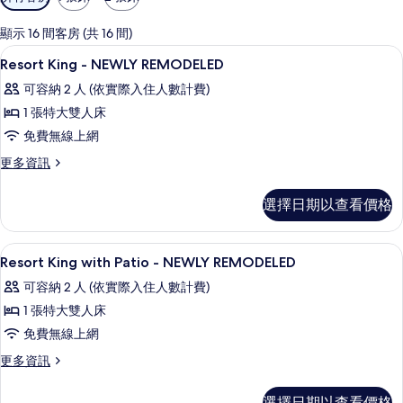
用
的
顯示 16 間客房 (共 16 間)
客
高級寢具、舒適加層、迷你吧、客房內
顯
8
Resort King - NEWLY REMODELED
房
示
篩
可容納 2 人 (依實際入住人數計費)
Resort
選
1 張特大雙人床
King
條
免費無線上網
-
件
NEWLY
更
更多資訊
多
REMODELED
Resort
的
選擇日期以查看價格
King
所
-
NEWLY
有
高級寢具、舒適加層、迷你吧、客房內
顯
7
REMODELED
Resort King with Patio - NEWLY REMODELED
相
示
的
可容納 2 人 (依實際入住人數計費)
詳
片
Resort
情
1 張特大雙人床
King
免費無線上網
with
Patio
更
更多資訊
多
-
Resort
NEWLY
選擇日期以查看價格