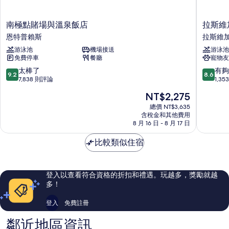
情
南
拉
南極點賭場與溫泉飯店
拉斯維
極
斯
恩特普賴斯
拉斯維
點
維
游泳池
機場接送
游泳池
賭
加
免費停車
餐廳
寵物友
場
斯
與
湖
9.2
8.6
太棒了
有夠
9.2
8.6
溫
威
分，
分，
7,838 則評論
1,3
泉
斯
滿
滿
現
NT$2,275
飯
汀
分
分
在
店
水
10
10
總價 NT$3,635
價
恩
含稅金和其他費用
療
分，
分，
格
8 月 16 日 - 8 月 17 日
特
度
太
有
為
普
假
棒
夠
NT$2,275
比較類似住宿
賴
酒
了，
讚，
斯
店
7,838
1,353
拉
則
則
斯
評
評
登入以查看符合資格的折扣和禮遇。玩越多，獎勵就越
維
論
論
多！
加
斯
登入
免費註冊
湖
鄰近地區資訊