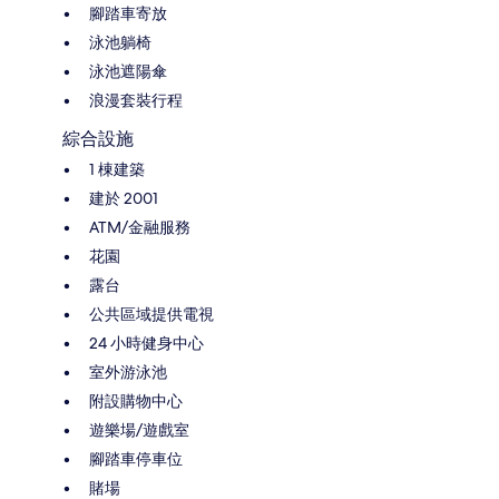
腳踏車寄放
泳池躺椅
泳池遮陽傘
浪漫套裝行程
綜合設施
1 棟建築
建於 2001
ATM/金融服務
花園
露台
公共區域提供電視
24 小時健身中心
室外游泳池
附設購物中心
遊樂場/遊戲室
腳踏車停車位
賭場