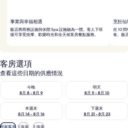
事業與幸福相遇
烹飪仙
飯店將商務設施與休閒 Spa 設施融為一體。客人下班
在 10
後可享受按摩、歡樂時光和全天候客房餐點服務。
食。飯店
客房選項
查看這些日期的供應情況
查看今晚 (8月 8 - 8月 9) 的供應情況
查看明天 (8月 9 - 8月 10) 的
今晚
明天
8月 8 - 8月 9
8月 9 - 8月 10
查看本週末 (8月 14 - 8月 16) 的供應情況
查看下週末 (8月 21 - 8月 23
本週末
下週末
8月 14 - 8月 16
8月 21 - 8月 23
可
所有客房
1 張床
2 張床