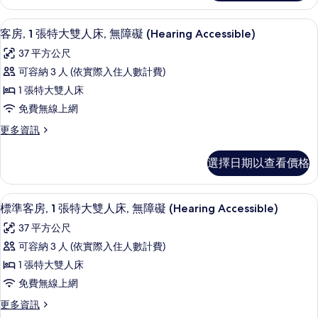
式
King
客
客房景觀
顯
Beds)
8
房,
客房, 1 張特大雙人床, 無障礙 (Hearing Accessible)
示
多
的
37 平方公尺
張
客
所
床
可容納 3 人 (依實際入住人數計費)
房,
(2
有
1 張特大雙人床
King
1
相
Beds)
免費無線上網
張
片
的
更
更多資訊
詳
特
多
情
大
客
選擇日期以查看價格
房,
雙
1
人
張
高級寢具、羽絨被、舒適加層、迷你吧
顯
8
特
床,
標準客房, 1 張特大雙人床, 無障礙 (Hearing Accessible)
示
大
無
37 平方公尺
雙
標
障
人
可容納 3 人 (依實際入住人數計費)
準
床,
礙
1 張特大雙人床
無
客
(Hearing
障
免費無線上網
房,
礙
Accessible)
更
更多資訊
(Hearing
1
的
多