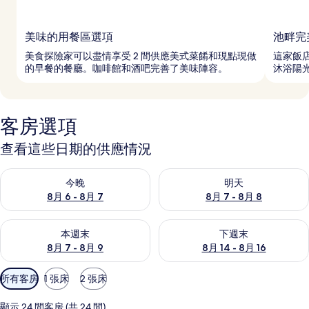
美味的用餐區選項
池畔完
美食探險家可以盡情享受 2 間供應美式菜餚和現點現做
這家飯
的早餐的餐廳。咖啡館和酒吧完善了美味陣容。
沐浴陽
客房選項
查看這些日期的供應情況
查看今晚 (8月 6 - 8月 7) 的供應情況
查看明天 (8月 7 - 8月 8) 的
今晚
明天
8月 6 - 8月 7
8月 7 - 8月 8
查看本週末 (8月 7 - 8月 9) 的供應情況
查看下週末 (8月 14 - 8月 16)
本週末
下週末
8月 7 - 8月 9
8月 14 - 8月 16
可
所有客房
1 張床
2 張床
用
的
顯示 24 間客房 (共 24 間)