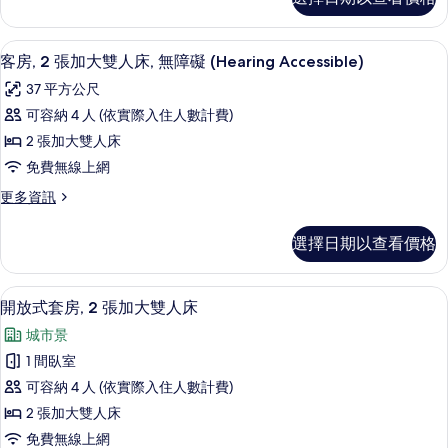
準
加
客
大
房,
高級寢具、羽絨被、舒適加層、迷你吧
顯
5
2
雙
客房, 2 張加大雙人床, 無障礙 (Hearing Accessible)
示
張
人
37 平方公尺
加
客
床
大
可容納 4 人 (依實際入住人數計費)
房,
雙
的
2 張加大雙人床
人
2
所
床
免費無線上網
張
的
有
更
更多資訊
詳
加
多
相
情
大
客
片
選擇日期以查看價格
房,
雙
2
人
張
高級寢具、羽絨被、舒適加層、迷你吧
顯
4
加
床,
開放式套房, 2 張加大雙人床
示
大
無
城市景
雙
開
障
人
1 間臥室
放
床,
礙
可容納 4 人 (依實際入住人數計費)
無
式
(Hearing
障
2 張加大雙人床
套
礙
Accessible)
免費無線上網
(Hearing