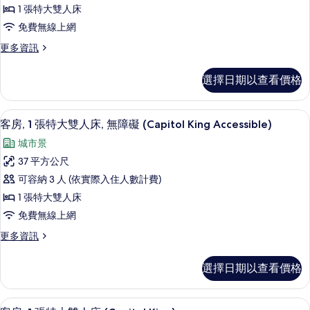
準
大
床,
1 張特大雙人床
片
雙
客
無
人
免費無線上網
房,
床,
障
更
更多資訊
無
1
多
礙
障
張
標
礙
的
選擇日期以查看價格
準
特
的
所
客
詳
大
房,
情
有
客房景觀
顯
8
1
雙
客房, 1 張特大雙人床, 無障礙 (Capitol King Accessible)
相
示
張
人
城市景
特
片
客
床,
大
37 平方公尺
房,
雙
無
可容納 3 人 (依實際入住人數計費)
人
1
障
床,
1 張特大雙人床
張
無
礙
免費無線上網
障
特
的
礙
更
更多資訊
大
的
多
所
雙
詳
客
有
選擇日期以查看價格
情
房,
人
相
1
床,
張
片
客房景觀
顯
10
特