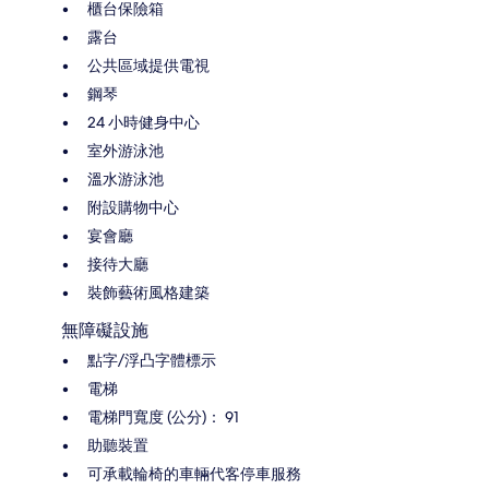
櫃台保險箱
露台
公共區域提供電視
鋼琴
24 小時健身中心
室外游泳池
溫水游泳池
附設購物中心
宴會廳
接待大廳
裝飾藝術風格建築
無障礙設施
點字/浮凸字體標示
電梯
電梯門寬度 (公分)： 91
助聽裝置
可承載輪椅的車輛代客停車服務