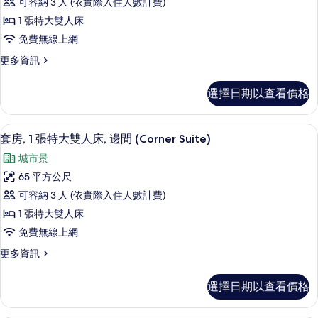
可容納 3 人 (依實際入住人數計費)
(Highland
1
有
Suite)
1 張特大雙人床
張
相
的
免費無線上網
詳
特
片
情
更
更多資訊
大
多
雙
客
選擇日期以查看價格
房,
人
1
床
張
套房, 1 張特大雙人床, 邊間 (Corner
顯
12
特
(Skyline
套房, 1 張特大雙人床, 邊間 (Corner Suite)
示
大
King)
城市景
雙
套
的
人
65 平方公尺
房,
床
所
可容納 3 人 (依實際入住人數計費)
(Skyline
1
有
King)
1 張特大雙人床
張
相
的
免費無線上網
詳
特
片
情
更
更多資訊
大
多
雙
套
選擇日期以查看價格
房,
人
1
床,
張