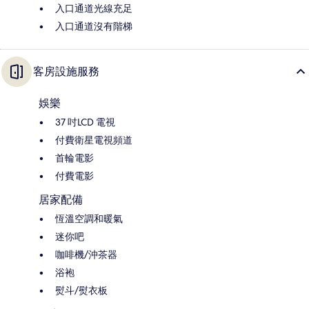
入口通道光線充足
入口通道沒有階梯
客房設施服務
娛樂
37 吋LCD 電視
付費衛星電視頻道
首輪電影
付費電影
居家配備
恆溫空調和暖氣
迷你吧
咖啡機/沖茶器
浴袍
熨斗/熨衣板