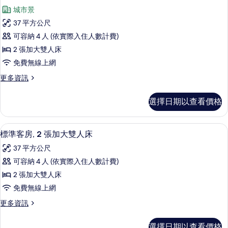
示
大
的
城市景
雙
客
所
人
37 平方公尺
房,
床
有
可容納 4 人 (依實際入住人數計費)
(Capitol
2
相
View)
2 張加大雙人床
張
片
的
免費無線上網
詳
加
情
更
更多資訊
大
多
雙
客
選擇日期以查看價格
房,
人
2
床
張
高級寢具、羽絨被、舒適加層、迷你吧
顯
6
加
(Skyline
標準客房, 2 張加大雙人床
示
大
View)
37 平方公尺
雙
標
的
人
可容納 4 人 (依實際入住人數計費)
準
床
所
2 張加大雙人床
(Skyline
客
有
View)
免費無線上網
房,
相
的
更
更多資訊
詳
2
片
多
情
張
標
選擇日期以查看價格