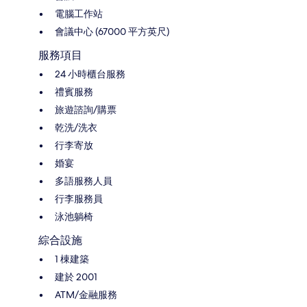
電腦工作站
會議中心 (67000 平方英尺)
服務項目
24 小時櫃台服務
禮賓服務
旅遊諮詢/購票
乾洗/洗衣
行李寄放
婚宴
多語服務人員
行李服務員
泳池躺椅
綜合設施
1 棟建築
建於 2001
ATM/金融服務