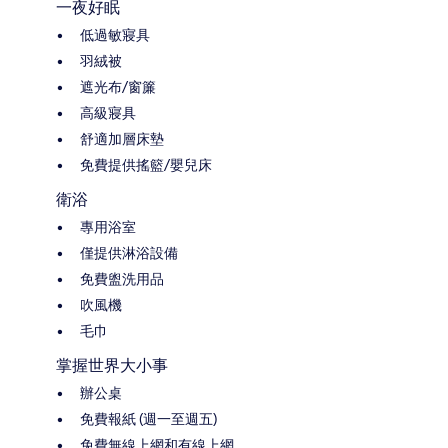
一夜好眠
低過敏寢具
羽絨被
遮光布/窗簾
高級寢具
舒適加層床墊
免費提供搖籃/嬰兒床
衛浴
專用浴室
僅提供淋浴設備
免費盥洗用品
吹風機
毛巾
掌握世界大小事
辦公桌
免費報紙 (週一至週五)
免費無線上網和有線上網