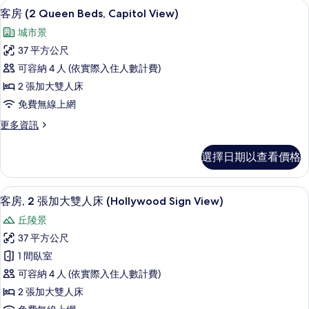
高級寢具、羽絨被、舒適加層、迷你吧
顯
5
特
邊
客房 (2 Queen Beds, Capitol View)
示
大
間
城市景
雙
客
(Corner
人
37 平方公尺
房
床,
Suite)
可容納 4 人 (依實際入住人數計費)
邊
(2
的
間
2 張加大雙人床
Queen
所
(Corner
免費無線上網
Beds,
Suite)
有
的
Capitol
更
更多資訊
相
詳
多
View)
情
客
片
的
選擇日期以查看價格
房
所
(2
Queen
有
高級寢具、羽絨被、舒適加層、迷你吧
顯
6
Beds,
客房, 2 張加大雙人床 (Hollywood Sign View)
相
示
Capitol
丘陵景
View)
片
客
的
37 平方公尺
房,
詳
1 間臥室
情
2
可容納 4 人 (依實際入住人數計費)
張
2 張加大雙人床
加