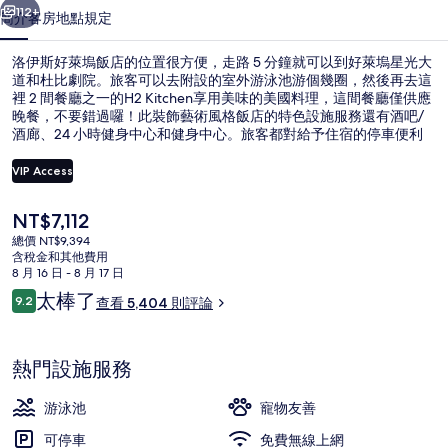
店
112+
簡介
客房
地點
規定
的
洛伊斯好萊塢飯店的位置很方便，走路 5 分鐘就可以到好萊塢星光大
相
道和杜比劇院。旅客可以去附設的室外游泳池游個幾圈，然後再去這
裡 2 間餐廳之一的H2 Kitchen享用美味的美國料理，這間餐廳僅供應
片
晚餐，不要錯過囉！此裝飾藝術風格飯店的特色設施服務還有酒吧/
集
酒廊、24 小時健身中心和健身中心。旅客都對給予住宿的停車便利
性和游泳池極高的評價。住宿離大眾運輸工具不遠，走路到好萊塢 -
高地站只要 3 分鐘。
VIP Access
目
NT$7,112
大廳
前
總價 NT$9,394
的
含稅金和其他費用
價
8 月 16 日 - 8 月 17 日
格
評
太棒了
9.2
查看 5,404 則評論
是
9.2 分，滿分 10 分，
論
NT$7,112
熱門設施服務
游泳池
寵物友善
可停車
免費無線上網