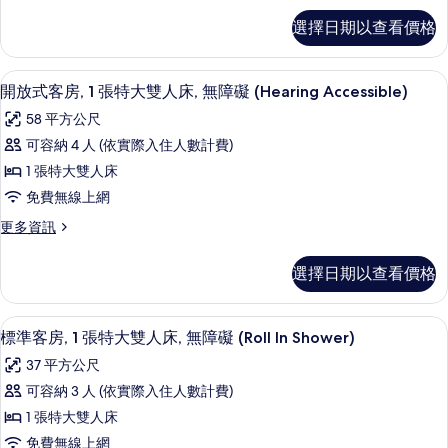
Accessible)
張
標
所
的
選擇日期以查看價格
準
特
詳
有
客
情
大
房,
相
高級寢具、羽絨被、舒適加層、迷你吧
顯
8
1
雙
開放式客房, 1 張特大雙人床, 無障礙 (Hearing Accessible)
片
示
張
人
58 平方公尺
特
開
床,
大
可容納 4 人 (依實際入住人數計費)
放
雙
無
1 張特大雙人床
人
式
障
床,
免費無線上網
客
無
礙
更
更多資訊
障
房,
多
(Hearing
礙
1
開
Accessible)
(Hearing
選擇日期以查看價格
放
張
Accessible)
的
式
的
特
客
所
詳
高級寢具、羽絨被、舒適加層、迷你吧
顯
8
房,
大
標準客房, 1 張特大雙人床, 無障礙 (Roll In Shower)
情
有
示
1
雙
37 平方公尺
相
張
標
人
特
可容納 3 人 (依實際入住人數計費)
片
準
大
床,
1 張特大雙人床
雙
客
無
人
免費無線上網