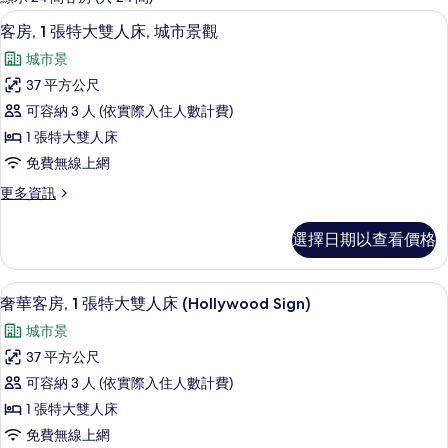
客
高級寢具、羽絨被、舒適加層、迷你吧
顯
9
客房, 1 張特大雙人床, 城市景觀
房
示
篩
城市景
客
選
37 平方公尺
房,
條
可容納 3 人 (依實際入住人數計費)
1
件
1 張特大雙人床
張
免費無線上網
特
更
更多資訊
大
多
雙
客
選擇日期以查看價格
房,
人
1
床,
張
高級寢具、羽絨被、舒適加層、迷你吧
顯
8
特
城
奢華客房, 1 張特大雙人床 (Hollywood Sign)
示
大
市
城市景
雙
奢
景
人
37 平方公尺
華
床,
觀
可容納 3 人 (依實際入住人數計費)
城
客
的
市
1 張特大雙人床
房,
景
所
免費無線上網
觀