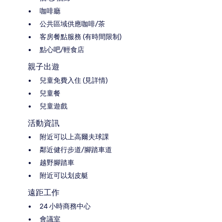
咖啡廳
公共區域供應咖啡/茶
客房餐點服務 (有時間限制)
點心吧/輕食店
親子出遊
兒童免費入住 (見詳情)
兒童餐
兒童遊戲
活動資訊
附近可以上高爾夫球課
鄰近健行步道/腳踏車道
越野腳踏車
附近可以划皮艇
遠距工作
24 小時商務中心
會議室