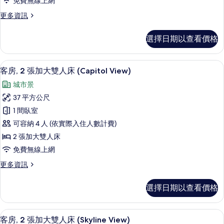
免費無線上網
大
更
更多資訊
雙
多
人
客
選擇日期以查看價格
房,
床
2
(Hollywood
張
高級寢具、羽絨被、舒適加層、迷你吧
顯
Sign
6
加
客房, 2 張加大雙人床 (Capitol View)
示
大
View)
城市景
雙
客
的
人
37 平方公尺
房,
所
床
1 間臥室
(Hollywood
2
有
Sign
可容納 4 人 (依實際入住人數計費)
張
相
View)
2 張加大雙人床
的
加
片
免費無線上網
詳
大
情
更
更多資訊
雙
多
人
客
選擇日期以查看價格
房,
床
2
(Capitol
張
高級寢具、羽絨被、舒適加層、迷你吧
顯
View)
6
加
客房, 2 張加大雙人床 (Skyline View)