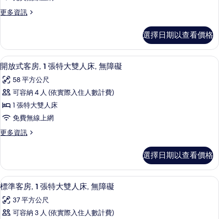
房,
床,
障
更
更多資訊
無
1
多
礙
障
張
標
礙
(Hearing
選擇日期以查看價格
準
特
(Hearing
Accessible)
客
Accessible)
大
房,
的
的
高級寢具、羽絨被、舒適加層、迷你吧
顯
8
1
雙
開放式客房, 1 張特大雙人床, 無障礙
詳
所
示
張
情
人
58 平方公尺
有
特
開
床,
大
可容納 4 人 (依實際入住人數計費)
相
放
雙
無
1 張特大雙人床
片
人
式
障
床,
免費無線上網
客
無
礙
更
更多資訊
障
房,
多
(Roll
礙
1
開
In
(Roll
選擇日期以查看價格
放
張
In
Shower)
式
Shower)
特
的
客
的
高級寢具、羽絨被、舒適加層、迷你吧
顯
7
房,
大
標準客房, 1 張特大雙人床, 無障礙
詳
所
示
1
情
雙
37 平方公尺
有
張
標
人
特
可容納 3 人 (依實際入住人數計費)
相