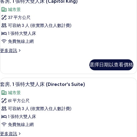
無
客房, 1 張特大雙人床 (Capitol King)
示
大
障
城市景
雙
客
礙
人
37 平方公尺
房,
床,
(Capitol
可容納 3 人 (依實際入住人數計費)
無
1
King
障
1 張特大雙人床
張
Accessible)
礙
免費無線上網
(Capitol
特
的
King
更
更多資訊
大
所
Accessible)
多
雙
的
客
有
選擇日期以查看價格
詳
房,
人
相
情
1
床
片
張
套房, 1 張特大雙人床 (Director's 
顯
9
特
(Capitol
套房, 1 張特大雙人床 (Director's Suite)
示
大
King)
城市景
雙
套
的
人
61 平方公尺
房,
床
所
可容納 3 人 (依實際入住人數計費)
(Capitol
1
有
King)
1 張特大雙人床
張
相
的
免費無線上網
詳
特
片
情
更
更多資訊
大