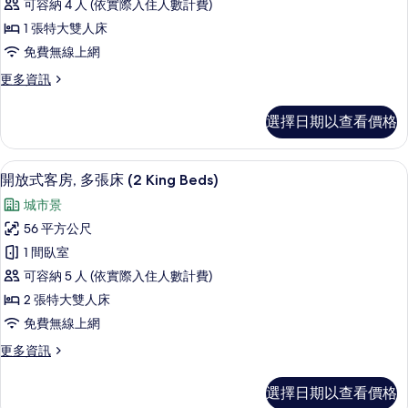
的
可容納 4 人 (依實際入住人數計費)
人
式
所
床
1 張特大雙人床
客
的
有
免費無線上網
詳
房,
相
情
更
更多資訊
1
多
片
張
開
選擇日期以查看價格
放
特
式
大
客
高級寢具、羽絨被、舒適加層、迷你吧
顯
11
房,
雙
開放式客房, 多張床 (2 King Beds)
示
1
人
城市景
張
開
床
特
56 平方公尺
放
大
(Suite)
1 間臥室
雙
式
的
人
可容納 5 人 (依實際入住人數計費)
客
床
所
2 張特大雙人床
(Suite)
房,
有
免費無線上網
的
多
詳
相
更
更多資訊
情
張
片
多
床
開
選擇日期以查看價格
放
(2