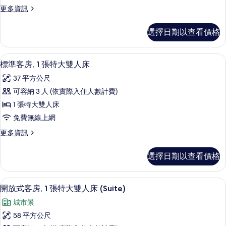
1
有
的
更
更多資訊
張
詳
多
相
特
情
奢
片
選擇日期以查看價格
華
大
客
雙
房,
高級寢具、羽絨被、舒適加層、迷你吧
顯
8
1
人
標準客房, 1 張特大雙人床
示
張
床
37 平方公尺
特
標
(Hollywood
大
可容納 3 人 (依實際入住人數計費)
準
雙
Sign)
1 張特大雙人床
人
客
的
床
免費無線上網
房,
所
(Hollywood
更
更多資訊
Sign)
1
有
多
的
張
標
相
詳
選擇日期以查看價格
準
特
情
片
客
大
房,
高級寢具、羽絨被、舒適加層、迷你吧
顯
9
1
雙
開放式客房, 1 張特大雙人床 (Suite)
示
張
人
城市景
特
開
床
大
58 平方公尺
放
雙