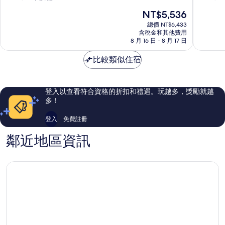
Universal
希
滿
滿
現
NT$5,536
City
爾
分
分
在
頓
10
10
總價 NT$6,433
價
含稅金和其他費用
飯
分，
分，
格
8 月 16 日 - 8 月 17 日
店
有
太
為
Universa
夠
棒
NT$5,536
比較類似住宿
City
讚，
了，
4,289
3,292
則
則
評
評
登入以查看符合資格的折扣和禮遇。玩越多，獎勵就越
論
論
多！
登入
免費註冊
鄰近地區資訊