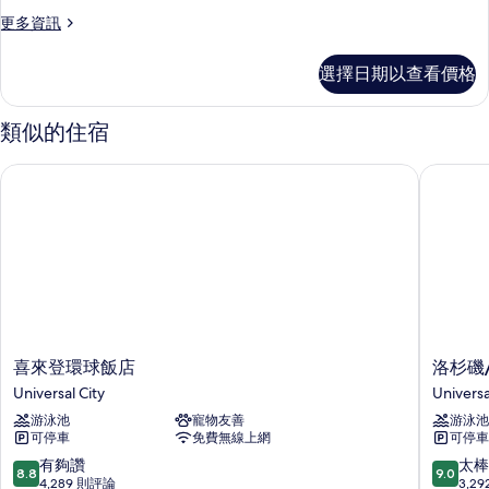
房,
的
Accessible)
更
更多資訊
2
所
的
多
張
詳
開
有
選擇日期以查看價格
情
放
加
相
式
大
套
片
類似的住宿
房,
雙
2
人
喜來登環球飯店
洛杉磯/
張
床
加
大
的
雙
所
人
床
有
的
相
詳
情
片
喜
洛
喜來登環球飯店
洛杉磯
來
杉
Universal City
Universa
登
磯/
游泳池
寵物友善
游泳池
環
環
可停車
免費無線上網
可停車
球
球
飯
影
8.8
9.0
有夠讚
太棒
8.8
9.0
店
城
分，
分，
4,289 則評論
3,2