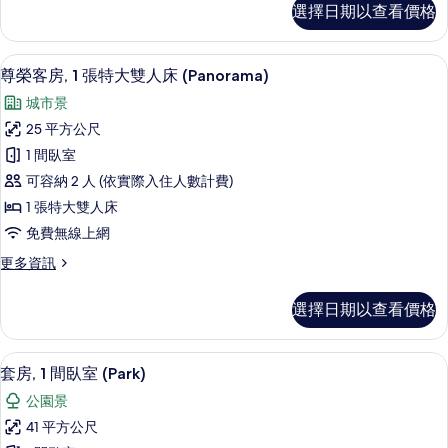
選擇日期以查看價格
通
雙
套
人
房,
高級寢具、客房內保險箱、筆電工作空
顯
10
1
床
尊榮客房, 1 張特大雙人床 (Panorama)
示
張
(Park)
城市景
特
尊
的
大
25 平方公尺
榮
雙
所
1 間臥室
人
客
有
床
可容納 2 人 (依實際入住人數計費)
房,
(Park)
相
1 張特大雙人床
的
1
片
免費無線上網
詳
張
情
更
更多資訊
特
多
大
尊
選擇日期以查看價格
榮
雙
客
人
房,
套房, 1 間臥室 (Park) | 起居區 | 4
顯
7
1
床
套房, 1 間臥室 (Park)
示
張
(Panorama)
公園景
特
套
的
大
41 平方公尺
房,
雙