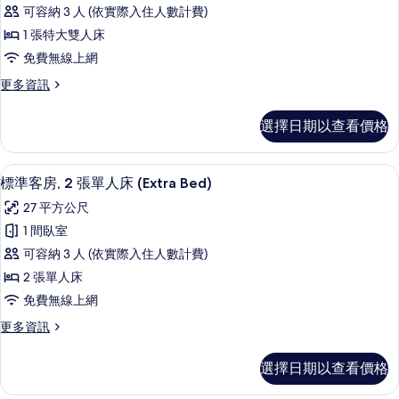
準
所
床
可容納 3 人 (依實際入住人數計費)
(Grand
客
有
View
1 張特大雙人床
房,
相
Penthouse)
免費無線上網
的
1
片
詳
更
更多資訊
張
情
多
特
標
選擇日期以查看價格
準
大
客
雙
房,
高級寢具、客房內保險箱、筆電工作空
顯
6
1
人
標準客房, 2 張單人床 (Extra Bed)
示
張
床
27 平方公尺
特
標
(Extra
大
1 間臥室
準
雙
Bed)
可容納 3 人 (依實際入住人數計費)
人
客
的
床
2 張單人床
房,
所
(Extra
免費無線上網
Bed)
2
有
的
更
更多資訊
張
相
詳
多
單
情
標
片
選擇日期以查看價格
準
人
客