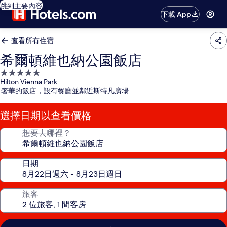
跳到主要內容
下載 App
查看所有住宿
希爾頓維也納公園飯店
5.0
Hilton Vienna Park
星
奢華的飯店，設有餐廳並鄰近斯特凡廣場
級
住
選擇日期以查看價格
宿
想要去哪裡？
日期
旅客