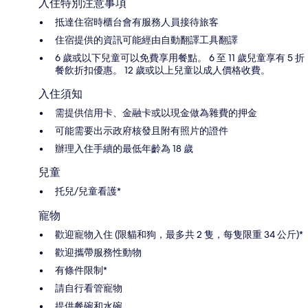
入住特別注意事項
抵達住宿時櫃台會有服務人員接待旅客
住宿提供的資訊可能經由自動翻譯工具翻譯
6 歲或以下兒童可以免費享用餐點。 6 至 11 歲兒童享有 5 折
餐飲折扣優惠。 12 歲或以上兒童以成人價格收費。
入住須知
需提供信用卡、金融卡或以現金做為雜費的押金
可能需要出示政府核發且附有照片的證件
辦理入住手續的最低年齡為 18 歲
兒童
托兒/兒童看護*
寵物
歡迎寵物入住 (限貓和狗，最多共 2 隻，每隻限重 34 公斤)*
歡迎攜帶服務性動物
有條件限制*
請自行看管寵物
提供餐碗和水碗