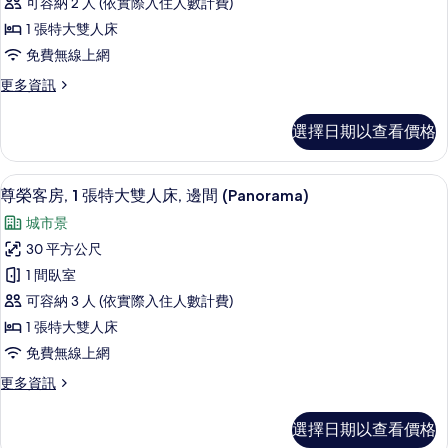
有
床
可容納 2 人 (依實際入住人數計費)
房,
的
相
1 張特大雙人床
詳
1
片
免費無線上網
情
張
更
更多資訊
特
多
大
尊
選擇日期以查看價格
榮
雙
客
人
房,
尊榮客房, 1 張特大雙人床, 邊間 (Pa
顯
13
1
床,
尊榮客房, 1 張特大雙人床, 邊間 (Panorama)
示
張
公
城市景
特
尊
園
大
30 平方公尺
榮
雙
景
1 間臥室
人
客
觀
床,
可容納 3 人 (依實際入住人數計費)
房,
公
的
1 張特大雙人床
園
1
所
免費無線上網
景
張
觀
有
更
更多資訊
特
的
多
相
詳
大
尊
情
片
選擇日期以查看價格
榮
雙