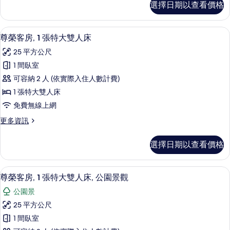
選擇日期以查看價格
房,
所
1
有
間
高級寢具、客房內保險箱、筆電工作空
顯
相
8
臥
尊榮客房, 1 張特大雙人床
示
室
片
25 平方公尺
(Panorama)
尊
的
1 間臥室
榮
詳
可容納 2 人 (依實際入住人數計費)
情
客
1 張特大雙人床
房,
免費無線上網
1
更
更多資訊
張
多
特
尊
選擇日期以查看價格
榮
大
客
雙
房,
尊榮客房, 1 張特大雙人床, 公園景觀 | 
顯
11
1
人
尊榮客房, 1 張特大雙人床, 公園景觀
示
張
床
公園景
特
尊
的
大
25 平方公尺
榮
雙
所
1 間臥室
人
客