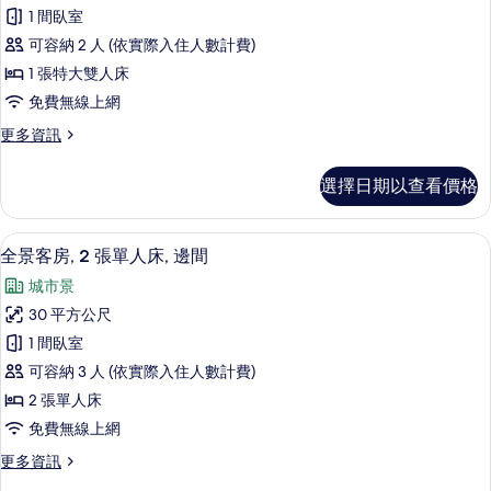
標
所
人
1 間臥室
準
床
有
可容納 2 人 (依實際入住人數計費)
(Park
客
相
Penthouse)
1 張特大雙人床
房,
片
的
免費無線上網
詳
1
情
更
更多資訊
張
多
特
標
選擇日期以查看價格
準
大
客
雙
房,
47-吋 LCD 液晶電視、數位頻道、電視
顯
14
1
人
全景客房, 2 張單人床, 邊間
示
張
床
城市景
特
全
(Roll-
大
30 平方公尺
景
雙
In
1 間臥室
人
客
Shower)
床
可容納 3 人 (依實際入住人數計費)
房,
的
(Roll-
2 張單人床
In
2
所
免費無線上網
Shower)
張
有
的
更
更多資訊
單
詳
相
多
情