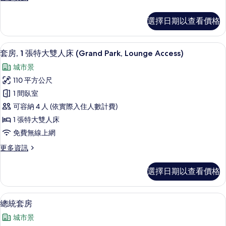
房,
多
1
頂
選擇日期以查看價格
級
張
樓
特
中
套房, 1 張特大雙人床 (Grand Park, L
顯
9
樓
大
套房, 1 張特大雙人床 (Grand Park, Lounge Access)
示
客
雙
城市景
房,
套
人
1
110 平方公尺
房,
張
床,
1 間臥室
特
1
非
大
可容納 4 人 (依實際入住人數計費)
張
雙
吸
1 張特大雙人床
人
特
煙
免費無線上網
床,
大
非
房
更
更多資訊
雙
吸
多
(Panorama)
煙
人
套
的
房
選擇日期以查看價格
房,
床
(Panorama)
所
1
的
(Grand
張
有
詳
總統套房 | 起居區 | 47-吋 LCD 液
顯
Park,
13
特
總統套房
情
相
示
大
Lounge
城市景
雙
片
總
Access)