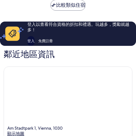
波
區
夠
棒
NT$4,120
比較類似住宿
德
讚，
了，
城
1,023
1,004
則
則
評
評
登入以查看符合資格的折扣和禮遇。玩越多，獎勵就越
論
論
多！
登入
免費註冊
鄰近地區資訊
Am Stadtpark 1, Vienna, 1030
顯示地圖