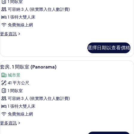
所
1 間臥室
人
1
有
床
可容納 3 人 (依實際入住人數計費)
間
(Panorama)
相
1 張特大雙人床
的
臥
片
免費無線上網
詳
室
情
更
更多資訊
(Park)
多
的
套
選擇日期以查看價格
房,
所
1
有
間
套房, 1 間臥室 (Panorama) |
顯
相
9
臥
套房, 1 間臥室 (Panorama)
示
室
片
城市景
(Park)
套
的
41 平方公尺
房,
詳
1 間臥室
情
1
可容納 3 人 (依實際入住人數計費)
間
1 張特大雙人床
臥
免費無線上網
室
更
更多資訊
(Panorama)
多
的
套