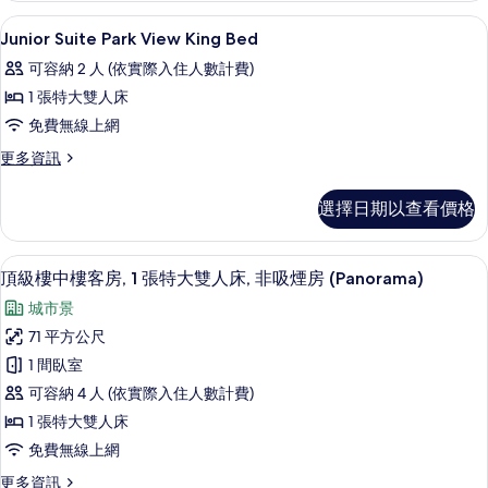
FITNESS
有
高級寢具、客房內保險箱、筆電工作空
顯
22
RooM
Junior Suite Park View King Bed
相
示
的
可容納 2 人 (依實際入住人數計費)
詳
片
Junior
情
1 張特大雙人床
Suite
免費無線上網
Park
View
更
更多資訊
多
King
Junior
Bed
選擇日期以查看價格
Suite
的
Park
View
所
頂級樓中樓客房, 1 張特大雙人床, 非吸煙房 
顯
8
King
頂級樓中樓客房, 1 張特大雙人床, 非吸煙房 (Panorama)
有
示
Bed
城市景
的
相
頂
詳
71 平方公尺
片
級
情
1 間臥室
樓
可容納 4 人 (依實際入住人數計費)
中
1 張特大雙人床
樓
免費無線上網
客
更
更多資訊