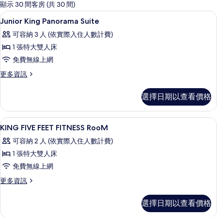
的
顯示 30 間客房 (共 30 間)
客
高級寢具、客房內保險箱、筆電工作空
顯
21
Junior King Panorama Suite
房
示
篩
可容納 3 人 (依實際入住人數計費)
Junior
選
1 張特大雙人床
King
條
免費無線上網
Panorama
件
Suite
更
更多資訊
多
的
Junior
選擇日期以查看價格
所
King
Panorama
有
Suite
高級寢具、客房內保險箱、筆電工作空
顯
相
14
的
KING FIVE FEET FITNESS RooM
示
詳
片
可容納 2 人 (依實際入住人數計費)
情
KING
1 張特大雙人床
FIVE
免費無線上網
FEET
FITNESS
更
更多資訊
多
RooM
KING
的
選擇日期以查看價格
FIVE
所
FEET