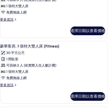
房,
(Panorama)
相
1 張特大雙人床
的
1
片
免費無線上網
詳
張
情
更
更多資訊
特
多
大
行
選擇日期以查看價格
政
雙
客
人
房,
豪華客房, 1 張特大雙人床 (Fitnes
顯
5
1
床
豪華客房, 1 張特大雙人床 (Fitness)
示
張
的
30 平方公尺
特
豪
所
大
1 間臥室
華
雙
有
可容納 2 人 (依實際入住人數計費)
人
客
相
床
1 張特大雙人床
房,
的
片
免費無線上網
詳
1
情
更
更多資訊
張
多
特
豪
選擇日期以查看價格
華
大
客
雙
房,