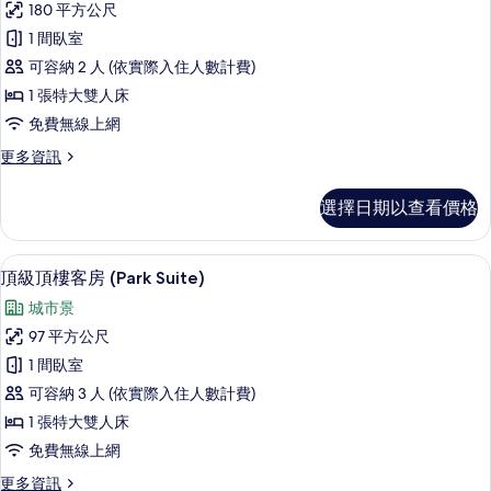
人
180 平方公尺
的
統
床
1 間臥室
(Grand
所
套
Park,
可容納 2 人 (依實際入住人數計費)
有
房
Lounge
1 張特大雙人床
Access)
相
的
免費無線上網
的
片
所
詳
更
更多資訊
情
有
多
相
總
選擇日期以查看價格
統
片
套
房
頂級頂樓客房 (Park Suite) | 起居區
顯
9
的
頂級頂樓客房 (Park Suite)
示
詳
城市景
情
頂
97 平方公尺
級
1 間臥室
頂
可容納 3 人 (依實際入住人數計費)
樓
1 張特大雙人床
客
免費無線上網
房
更
更多資訊