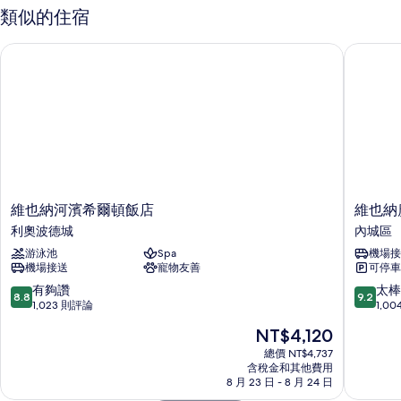
床
房,
類似的住宿
2
(Extra
張
Bed)
維也納河濱希爾頓飯店
維也納廣
單
的
人
床
所
(Extra
有
Bed)
相
的
詳
片
情
維
維
維也納河濱希爾頓飯店
維也納
也
也
利奧波德城
內城區
納
納
游泳池
Spa
機場接
河
廣
機場接送
寵物友善
可停車
濱
場
希
希
8.8
9.2
有夠讚
太棒
8.8
9.2
爾
爾
分，
分，
1,023 則評論
1,0
頓
頓
滿
滿
現
NT$4,120
飯
飯
分
分
在
店
店
10
10
總價 NT$4,737
價
利
含稅金和其他費用
內
分，
分，
格
8 月 23 日 - 8 月 24 日
奧
城
有
太
為