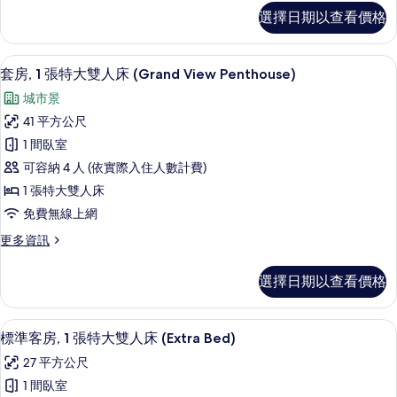
人
全
片
選擇日期以查看價格
景
床,
客
邊
房,
套房, 1 張特大雙人床 (Grand View Pe
顯
8
2
間
套房, 1 張特大雙人床 (Grand View Penthouse)
示
張
的
城市景
單
套
所
人
41 平方公尺
房,
床,
有
1 間臥室
邊
1
相
間
可容納 4 人 (依實際入住人數計費)
張
的
片
1 張特大雙人床
詳
特
免費無線上網
情
大
更
更多資訊
雙
多
人
套
選擇日期以查看價格
房,
床
1
(Grand
張
高級寢具、客房內保險箱、筆電工作空
顯
View
6
特
標準客房, 1 張特大雙人床 (Extra Bed)
示
大
Penthouse)
27 平方公尺
雙
標
的
人
1 間臥室