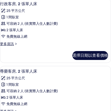
高級寢具、客房內保險箱、筆電工作空
顯
8
1
人
行政客房, 2 張單人床
示
張
床
25 平方公尺
特
行
(Fitness)
大
1 間臥室
政
雙
的
可容納 2 人 (依實際入住人數計費)
人
客
所
床
2 張單人床
房,
(Fitness)
有
免費無線上網
的
2
相
詳
更
更多資訊
張
情
片
多
單
行
選擇日期以查看價格
政
人
客
床
房,
高級寢具、客房內保險箱、筆電工作空
顯
8
2
的
尊榮客房, 2 張單人床
示
張
所
25 平方公尺
單
尊
有
人
1 間臥室
榮
床
相
可容納 2 人 (依實際入住人數計費)
的
客
片
詳
2 張單人床
房,
情
免費無線上網
2
更