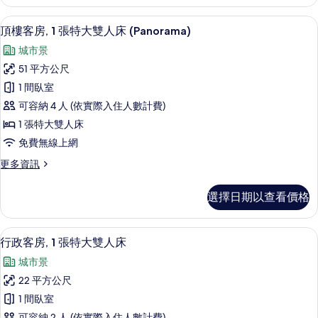
客
公
房,
頂樓客房, 1 張特大雙人床 (Panorama)
顯
9
2
園
頂樓客房, 1 張特大雙人床 (Panorama)
示
張
景
城市景
單
頂
觀
人
51 平方公尺
樓
床,
的
1 間臥室
公
客
所
園
可容納 4 人 (依實際入住人數計費)
房,
景
有
1 張特大雙人床
觀
1
相
免費無線上網
的
張
詳
片
更
更多資訊
特
情
多
大
頂
選擇日期以查看價格
樓
雙
客
人
房,
行政客房, 1 張特大雙人床 | 高級寢
顯
9
1
床
行政客房, 1 張特大雙人床
示
張
(Panorama)
城市景
特
行
的
大
22 平方公尺
政
雙
所
1 間臥室
人
客
有
床
可容納 2 人 (依實際入住人數計費)