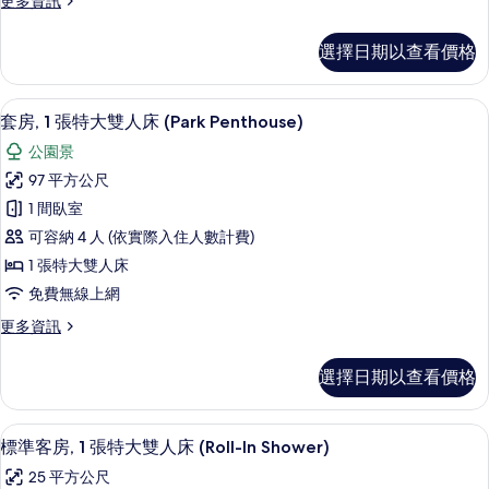
更多資訊
張
多
單
尊
選擇日期以查看價格
榮
人
客
床
房,
套房, 1 張特大雙人床 (Park Penthou
顯
8
2
的
套房, 1 張特大雙人床 (Park Penthouse)
示
張
所
公園景
單
套
有
人
97 平方公尺
房,
床
相
1 間臥室
的
1
片
詳
可容納 4 人 (依實際入住人數計費)
張
情
1 張特大雙人床
特
免費無線上網
大
更
更多資訊
雙
多
人
套
選擇日期以查看價格
房,
床
1
(Park
張
標準客房, 1 張特大雙人床 (Roll-In
顯
Penthouse)
5
特
標準客房, 1 張特大雙人床 (Roll-In Shower)
示
大
的
25 平方公尺
雙