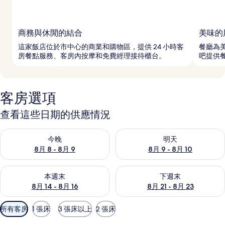
商務與休閒的結合
美味的
這家飯店位於市中心的商業和購物區，提供 24 小時客
餐廳為
房餐點服務、客房內按摩和免費經理接待櫃台。
吧提供
客房選項
查看這些日期的供應情況
查看今晚 (8月 8 - 8月 9) 的供應情況
查看明天 (8月 9 - 8月 10) 的
今晚
明天
8月 8 - 8月 9
8月 9 - 8月 10
查看本週末 (8月 14 - 8月 16) 的供應情況
查看下週末 (8月 21 - 8月 23
本週末
下週末
8月 14 - 8月 16
8月 21 - 8月 23
可
所有客房
1 張床
3 張床以上
2 張床
用