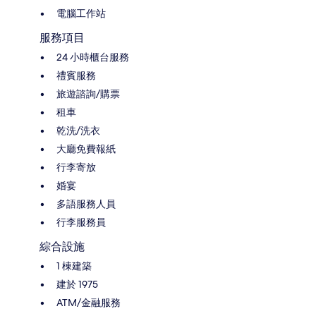
電腦工作站
服務項目
24 小時櫃台服務
禮賓服務
旅遊諮詢/購票
租車
乾洗/洗衣
大廳免費報紙
行李寄放
婚宴
多語服務人員
行李服務員
綜合設施
1 棟建築
建於 1975
ATM/金融服務