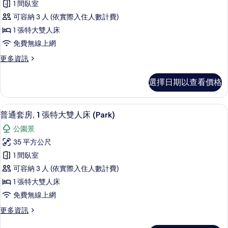
1 間臥室
套
可容納 3 人 (依實際入住人數計費)
房,
1 張特大雙人床
1
免費無線上網
張
更
更多資訊
特
多
大
普
選擇日期以查看價格
通
雙
套
人
房,
普通套房, 1 張特大雙人床 (Park)
顯
10
1
床
普通套房, 1 張特大雙人床 (Park)
示
張
(Panorama)
公園景
特
普
的
大
35 平方公尺
通
雙
所
1 間臥室
人
套
有
床
可容納 3 人 (依實際入住人數計費)
房,
(Panorama)
相
1 張特大雙人床
的
1
片
免費無線上網
詳
張
情
更
更多資訊
特
多
大
普