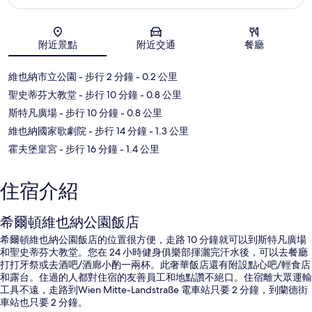
地圖
附近景點
附近交通
餐廳
維也納市立公園
- 步行 2 分鐘
- 0.2 公里
聖史蒂芬大教堂
- 步行 10 分鐘
- 0.8 公里
斯特凡廣場
- 步行 10 分鐘
- 0.8 公里
維也納國家歌劇院
- 步行 14 分鐘
- 1.3 公里
霍夫堡皇宮
- 步行 16 分鐘
- 1.4 公里
住宿介紹
希爾頓維也納公園飯店
希爾頓維也納公園飯店的位置很方便，走路 10 分鐘就可以到斯特凡廣場
和聖史蒂芬大教堂。您在 24 小時健身俱樂部揮灑完汗水後，可以去餐廳
打打牙祭或去酒吧/酒廊小酌一兩杯。此奢華飯店還有附設點心吧/輕食店
和露台。住過的人都對住宿的友善員工和地點讚不絕口。住宿離大眾運輸
工具不遠，走路到Wien Mitte-Landstraße 電車站只要 2 分鐘，到蘭德街
車站也只要 2 分鐘。