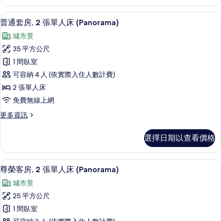
客
人
房,
普通套房, 2 張單人床 (Panorama
顯
12
1
床,
普通套房, 2 張單人床 (Panorama)
示
張
邊
城市景
特
普
間
大
35 平方公尺
通
雙
(Panorama)
1 間臥室
人
套
的
床,
可容納 4 人 (依實際入住人數計費)
房,
邊
所
2 張單人床
間
2
有
免費無線上網
(Panorama)
張
的
相
更
更多資訊
單
詳
片
多
情
人
普
選擇日期以查看價格
通
床
套
(Panorama)
房,
高級寢具、客房內保險箱、筆電工作空
顯
的
13
2
尊榮客房, 2 張單人床 (Panorama)
示
張
所
城市景
單
尊
有
人
25 平方公尺
榮
床
相
1 間臥室
(Panorama)
客
片
的