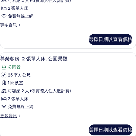
可容納 2 人 (依實際入住人數計費)
房,
詳
2 張單人床
情
2
免費無線上網
張
更
更多資訊
單
多
人
尊
選擇日期以查看價格
榮
床
客
(Panorama)
房,
高級寢具、客房內保險箱、筆電工作空
顯
的
12
2
尊榮客房, 2 張單人床, 公園景觀
示
張
所
公園景
單
尊
有
人
25 平方公尺
榮
床
相
1 間臥室
(Panorama)
客
片
的
可容納 2 人 (依實際入住人數計費)
房,
詳
2 張單人床
情
2
免費無線上網
張
更
更多資訊
單
多
人
尊
選擇日期以查看價格
榮
床,