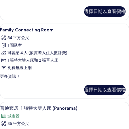
(Park
多
Suite)
頂
選擇日期以查看價格
級
的
頂
所
樓
Family Connecting Room 
顯
有
11
客
Family Connecting Room
示
房
相
54 平方公尺
(Park
Family
片
Suite)
1 間臥室
Connecting
的
可容納 4 人 (依實際入住人數計費)
Room
詳
情
1 張特大雙人床和 2 張單人床
的
免費無線上網
所
有
更
更多資訊
多
相
Family
選擇日期以查看價格
片
Connecting
Room
的
47-吋 LCD 液晶電視、數位頻道、電視
顯
10
詳
普通套房, 1 張特大雙人床 (Panorama)
示
情
城市景
普
35 平方公尺
通