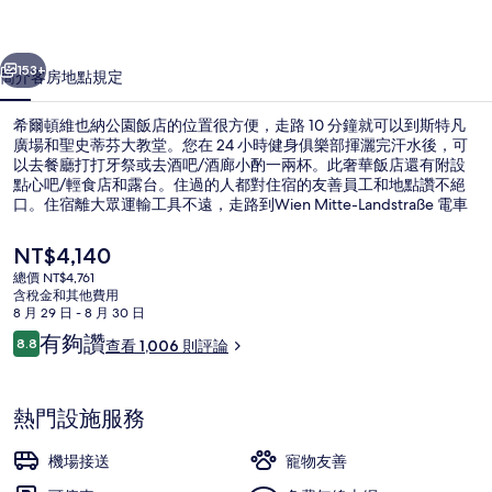
公
一個
下一個
園
153+
簡介
客房
地點
規定
飯
希爾頓維也納公園飯店的位置很方便，走路 10 分鐘就可以到斯特凡
店
廣場和聖史蒂芬大教堂。您在 24 小時健身俱樂部揮灑完汗水後，可
以去餐廳打打牙祭或去酒吧/酒廊小酌一兩杯。此奢華飯店還有附設
的
點心吧/輕食店和露台。住過的人都對住宿的友善員工和地點讚不絕
相
口。住宿離大眾運輸工具不遠，走路到Wien Mitte-Landstraße 電車
站只要 2 分鐘，到蘭德街車站也只要 2 分鐘。
片
目
NT$4,140
前
集
總價 NT$4,761
的
含稅金和其他費用
大廳
價
8 月 29 日 - 8 月 30 日
格
評
有夠讚
8.8
查看 1,006 則評論
是
8.8 分，滿分 10 分，
論
NT$4,140
熱門設施服務
機場接送
寵物友善