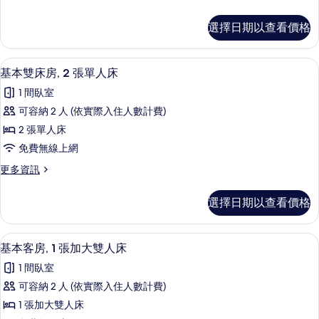
1
多
張
基
選擇日期以查看價格
本
特
客
大
房,
基本雙床房, 2 張單人床 | 低過敏寢
顯
1
1
雙
基本雙床房, 2 張單人床
示
張
人
1 間臥室
特
基
床
大
可容納 2 人 (依實際入住人數計費)
本
雙
的
2 張單人床
人
雙
所
床
免費無線上網
床
的
有
更
更多資訊
詳
房,
多
相
情
2
基
片
選擇日期以查看價格
本
張
雙
單
床
低過敏寢具、羽絨被、舒適加層、客房
顯
1
房,
人
基本客房, 1 張加大雙人床
示
2
床
1 間臥室
張
基
的
單
可容納 2 人 (依實際入住人數計費)
本
人
所
1 張加大雙人床
床
客