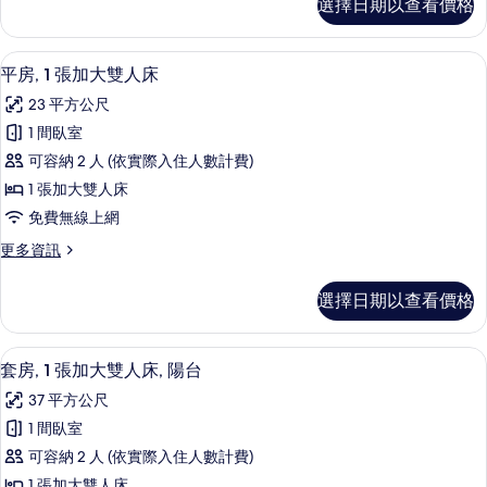
選擇日期以查看價格
房,
人
1
床
張
平房, 1 張加大雙人床 | 低過敏寢具
顯
4
特
的
平房, 1 張加大雙人床
示
大
所
23 平方公尺
雙
平
有
人
1 間臥室
房,
床
相
可容納 2 人 (依實際入住人數計費)
的
1
片
詳
1 張加大雙人床
張
情
免費無線上網
加
更
更多資訊
大
多
雙
平
選擇日期以查看價格
房,
人
1
床
張
套房, 1 張加大雙人床, 陽台 | 低
顯
2
加
的
套房, 1 張加大雙人床, 陽台
示
大
所
37 平方公尺
雙
套
有
人
1 間臥室
房,
床
相
可容納 2 人 (依實際入住人數計費)
的
1
片
詳
1 張加大雙人床