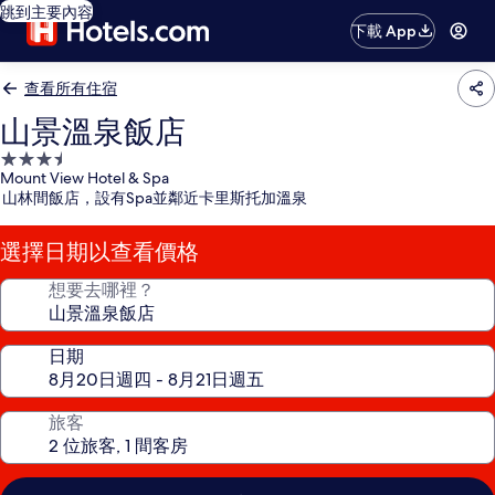
跳到主要內容
下載 App
查看所有住宿
山景溫泉飯店
3.5
Mount View Hotel & Spa
星
山林間飯店，設有Spa並鄰近卡里斯托加溫泉
級
住
選擇日期以查看價格
宿
想要去哪裡？
日期
旅客