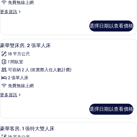
免費無線上網
1
更
更多資訊
張
多
加
豪
選擇日期以查看價格
華
大
客
雙
房,
豪華雙床房, 2 張單人床 | 低過敏寢
顯
1
1
人
豪華雙床房, 2 張單人床
示
張
床
18 平方公尺
加
豪
的
大
1 間臥室
華
雙
所
可容納 2 人 (依實際入住人數計費)
人
雙
有
床
2 張單人床
床
的
相
免費無線上網
詳
房,
片
情
更
更多資訊
2
多
張
豪
選擇日期以查看價格
華
單
雙
人
床
豪華客房, 1 張特大雙人床 | 低過敏
顯
1
房,
床
豪華客房, 1 張特大雙人床
示
2
的