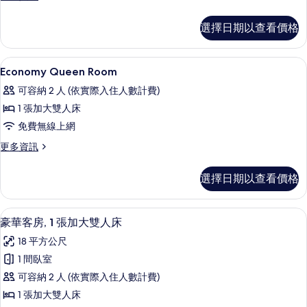
多
所
Deluxe
選擇日期以查看價格
有
Queen
Room
相
的
低過敏寢具、羽絨被、舒適加層、客房
顯
片
1
詳
Economy Queen Room
示
情
可容納 2 人 (依實際入住人數計費)
Economy
1 張加大雙人床
Queen
免費無線上網
Room
的
更
更多資訊
多
所
Economy
選擇日期以查看價格
有
Queen
Room
相
的
豪華客房, 1 張加大雙人床 | 低過敏
顯
片
1
詳
豪華客房, 1 張加大雙人床
示
情
18 平方公尺
豪
1 間臥室
華
可容納 2 人 (依實際入住人數計費)
客
1 張加大雙人床
房,