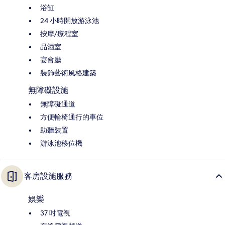
浴缸
24 小時開放游泳池
按摩/療程室
品酒室
宴會廳
裝飾藝術風格建築
無障礙設施
無障礙通道
方便輪椅通行的車位
助聽裝置
游泳池移位機
客房設施服務
娛樂
37 吋電視