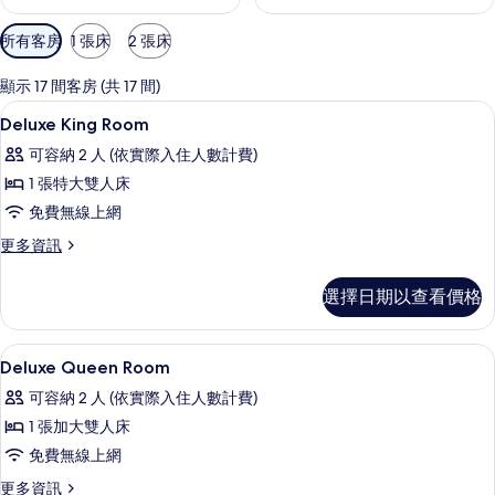
可
所有客房
1 張床
2 張床
用
的
顯示 17 間客房 (共 17 間)
客
低過敏寢具、羽絨被、舒適加層、客房
顯
1
Deluxe King Room
房
示
篩
可容納 2 人 (依實際入住人數計費)
Deluxe
選
1 張特大雙人床
King
條
免費無線上網
Room
件
的
更
更多資訊
多
所
Deluxe
選擇日期以查看價格
有
King
Room
相
的
低過敏寢具、羽絨被、舒適加層、客房
顯
片
1
詳
Deluxe Queen Room
示
情
可容納 2 人 (依實際入住人數計費)
Deluxe
1 張加大雙人床
Queen
免費無線上網
Room
的
更
更多資訊