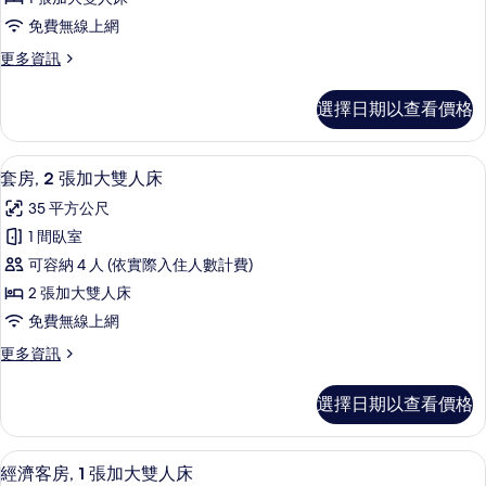
張
情
免費無線上網
加
更
更多資訊
大
多
雙
套
選擇日期以查看價格
房,
人
1
床,
張
套房, 2 張加大雙人床 | 低過敏寢具
顯
2
加
陽
套房, 2 張加大雙人床
示
大
台
35 平方公尺
雙
套
的
人
1 間臥室
房,
床,
所
可容納 4 人 (依實際入住人數計費)
陽
2
有
台
2 張加大雙人床
張
的
相
免費無線上網
詳
加
片
情
更
更多資訊
大
多
雙
套
選擇日期以查看價格
房,
人
2
床
張
經濟客房, 1 張加大雙人床 | 低過敏
顯
1
加
的
經濟客房, 1 張加大雙人床