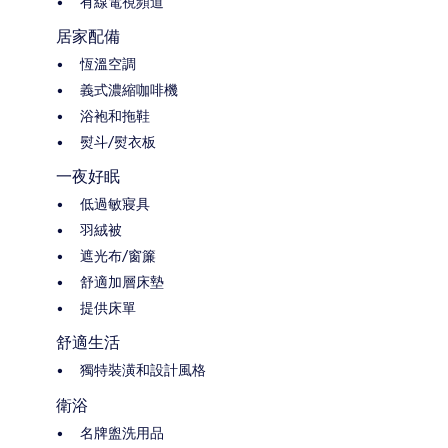
有線電視頻道
居家配備
恆溫空調
義式濃縮咖啡機
浴袍和拖鞋
熨斗/熨衣板
一夜好眠
低過敏寢具
羽絨被
遮光布/窗簾
舒適加層床墊
提供床單
舒適生活
獨特裝潢和設計風格
衛浴
名牌盥洗用品