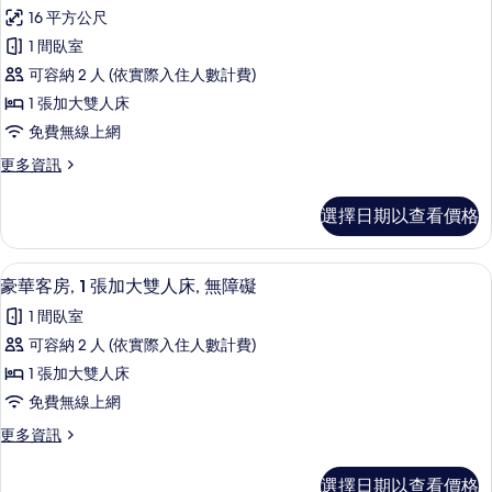
示
大
所
16 平方公尺
雙
經
有
人
1 間臥室
濟
床
相
可容納 2 人 (依實際入住人數計費)
的
客
片
詳
1 張加大雙人床
房,
情
免費無線上網
1
更
更多資訊
張
多
加
經
選擇日期以查看價格
濟
大
客
雙
房,
豪華客房, 1 張加大雙人床, 無障礙 
顯
3
1
人
豪華客房, 1 張加大雙人床, 無障礙
示
張
床
1 間臥室
加
豪
的
大
可容納 2 人 (依實際入住人數計費)
華
雙
所
1 張加大雙人床
人
客
有
床
免費無線上網
房,
的
相
更
更多資訊
詳
1
多
片
情
張
豪
選擇日期以查看價格