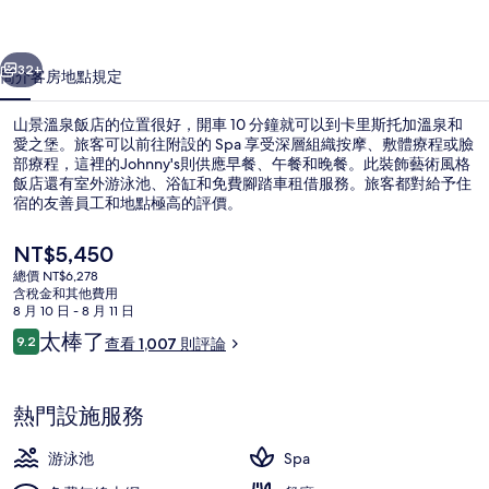
的
一個
下一個
相
32+
簡介
客房
地點
規定
片
山景溫泉飯店的位置很好，開車 10 分鐘就可以到卡里斯托加溫泉和
集
愛之堡。旅客可以前往附設的 Spa 享受深層組織按摩、敷體療程或臉
部療程，這裡的Johnny's則供應早餐、午餐和晚餐。此裝飾藝術風格
飯店還有室外游泳池、浴缸和免費腳踏車租借服務。旅客都對給予住
宿的友善員工和地點極高的評價。
目
NT$5,450
前
總價 NT$6,278
的
含稅金和其他費用
烤肉/野餐區
價
8 月 10 日 - 8 月 11 日
格
評
太棒了
9.2
查看 1,007 則評論
是
9.2 分，滿分 10 分，
論
NT$5,450
熱門設施服務
游泳池
Spa