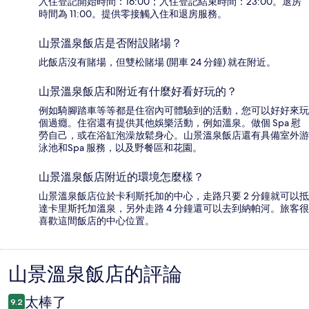
入住登記開始時間：16:00；入住登記結束時間：23:00。退房
時間為 11:00。提供零接觸入住和退房服務。
山景溫泉飯店是否附設賭場？
此飯店沒有賭場，但雙松賭場 (開車 24 分鐘) 就在附近。
山景溫泉飯店和附近有什麼好看好玩的？
例如騎腳踏車等等都是住宿內可體驗到的活動，您可以好好來玩
個過癮。住宿還有提供其他娛樂活動，例如溫泉。做個 Spa 慰
勞自己，或在浴缸泡澡放鬆身心。山景溫泉飯店還有具備室外游
泳池和Spa 服務，以及野餐區和花園。
山景溫泉飯店附近的環境怎麼樣？
山景溫泉飯店位於卡利斯托加的中心，走路只要 2 分鐘就可以抵
達卡里斯托加溫泉，另外走路 4 分鐘還可以去到納帕河。旅客很
喜歡這間飯店的中心位置。
山景溫泉飯店的評論
評
論
太棒了
9.2