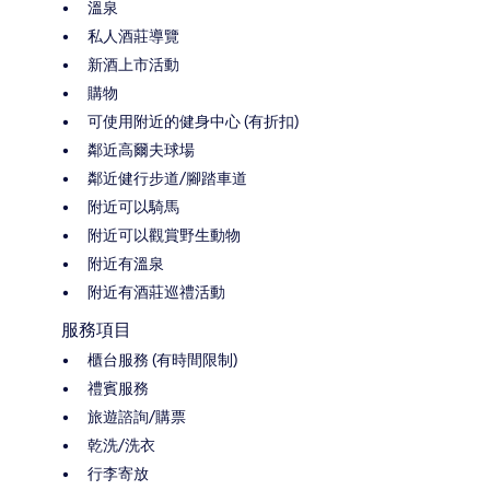
溫泉
私人酒莊導覽
新酒上市活動
購物
可使用附近的健身中心 (有折扣)
鄰近高爾夫球場
鄰近健行步道/腳踏車道
附近可以騎馬
附近可以觀賞野生動物
附近有溫泉
附近有酒莊巡禮活動
服務項目
櫃台服務 (有時間限制)
禮賓服務
旅遊諮詢/購票
乾洗/洗衣
行李寄放