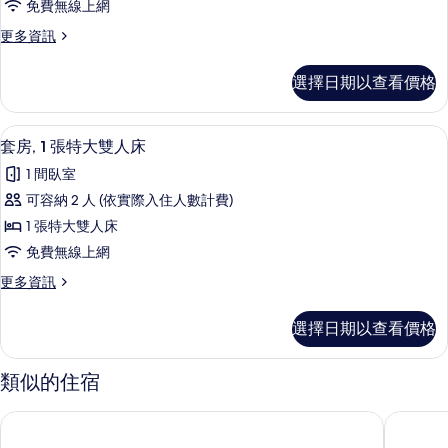
有
的
免費無線上網
房,
詳
相
更
更多資訊
情
1
多
片
張
基
選擇日期以查看價格
本
加
客
大
房,
套房, 1 張特大雙人床 | 低過敏寢具
顯
1
1
雙
套房, 1 張特大雙人床
示
張
人
1 間臥室
加
套
床
大
可容納 2 人 (依實際入住人數計費)
房,
雙
的
1 張特大雙人床
人
1
所
床
免費無線上網
張
的
有
更
更多資訊
詳
特
多
相
情
大
套
片
選擇日期以查看價格
房,
雙
1
人
張
類似的住宿
特
床
大
的
西方最佳史蒂文生莊園
金沙灣溫
雙
所
人