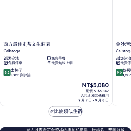
床
有
的
相
詳
情
片
西
金
西方最佳史蒂文生莊園
金沙灣
方
沙
Calistoga
Calistog
最
灣
游泳池
免費早餐
游泳池
佳
溫
免費停車
免費無線上網
免費停
史
泉
蒂
飯
9.2
9.6
太棒了
好極
9.2
9.6
文
店
分，
分，
1,005 則評論
1,0
生
Calistog
滿
滿
現
NT$5,080
莊
分
分
在
園
10
10
總價 NT$5,842
價
Calistoga
含稅金和其他費用
分，
分，
格
9 月 7 日 - 9 月 8 日
太
好
為
棒
極
NT$5,080
比較類似住宿
了，
了，
1,005
1,006
則
則
評
評
登入以查看符合資格的折扣和禮遇。玩越多，獎勵就越