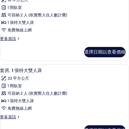
18 平方公尺
張
豪
所
單
1 間臥室
華
人
有
可容納 2 人 (依實際入住人數計費)
床
客
相
的
1 張特大雙人床
房,
詳
片
免費無線上網
情
1
更
更多資訊
張
多
特
豪
選擇日期以查看價格
華
大
客
雙
房,
套房, 1 張特大雙人床 | 低過敏寢具
顯
1
1
人
套房, 1 張特大雙人床
示
張
床
33 平方公尺
特
套
的
大
1 間臥室
房,
雙
所
可容納 2 人 (依實際入住人數計費)
人
1
有
床
1 張特大雙人床
張
的
相
免費無線上網
詳
特
片
情
更
更多資訊
大
多
雙
套