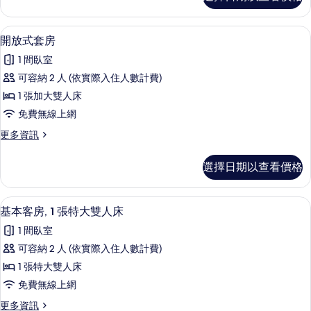
華
加
客
大
房,
低過敏寢具、羽絨被、舒適加層、客房
顯
1
1
雙
開放式套房
示
張
人
1 間臥室
加
開
床,
大
可容納 2 人 (依實際入住人數計費)
放
雙
無
1 張加大雙人床
人
式
障
床,
免費無線上網
套
無
礙
更
更多資訊
障
房
多
的
礙
的
開
的
所
選擇日期以查看價格
放
詳
所
有
式
情
有
套
相
基本客房, 1 張特大雙人床 | 低過敏
顯
1
房
基本客房, 1 張特大雙人床
相
片
示
的
片
1 間臥室
詳
基
情
可容納 2 人 (依實際入住人數計費)
本
1 張特大雙人床
客
免費無線上網
房,
更
更多資訊