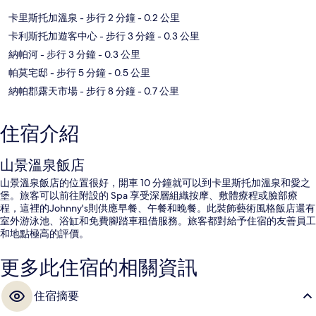
卡里斯托加溫泉
- 步行 2 分鐘
- 0.2 公里
卡利斯托加遊客中心
- 步行 3 分鐘
- 0.3 公里
納帕河
- 步行 3 分鐘
- 0.3 公里
帕莫宅邸
- 步行 5 分鐘
- 0.5 公里
納帕郡露天市場
- 步行 8 分鐘
- 0.7 公里
住宿介紹
山景溫泉飯店
山景溫泉飯店的位置很好，開車 10 分鐘就可以到卡里斯托加溫泉和愛之
堡。旅客可以前往附設的 Spa 享受深層組織按摩、敷體療程或臉部療
程，這裡的Johnny's則供應早餐、午餐和晚餐。此裝飾藝術風格飯店還有
室外游泳池、浴缸和免費腳踏車租借服務。旅客都對給予住宿的友善員工
和地點極高的評價。
更多此住宿的相關資訊
住宿摘要