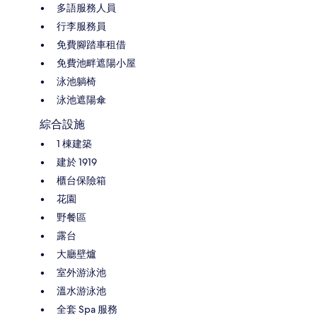
多語服務人員
行李服務員
免費腳踏車租借
免費池畔遮陽小屋
泳池躺椅
泳池遮陽傘
綜合設施
1 棟建築
建於 1919
櫃台保險箱
花園
野餐區
露台
大廳壁爐
室外游泳池
溫水游泳池
全套 Spa 服務