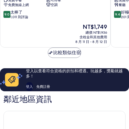
免費早餐
可停車
免費停
城
壽
免費無線上網
空調
餐廳
路
城
東
區
9.0
9.4
太棒了
好極
9.0
9.4
橫
分，
分，
1,011 則評論
201
INN
滿
滿
現
NT$1,749
中
分
分
在
區
10
10
總價 NT$1,936
價
含稅金和其他費用
分，
分，
格
8 月 11 日 - 8 月 12 日
太
好
為
棒
極
NT$1,749
比較類似住宿
了，
了，
1,011
201
則
則
評
評
登入以查看符合資格的折扣和禮遇。玩越多，獎勵就越
論
論
多！
登入
免費註冊
鄰近地區資訊