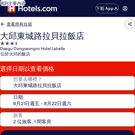
跳到主要內容
下載 App
查看所有住宿
大邱東城路拉貝拉飯店
3.5
Daegu Dongseongro Hotel Labella
星
位於大邱的飯店
級
住
選擇日期以查看價格
宿
想要去哪裡？
日期
旅客