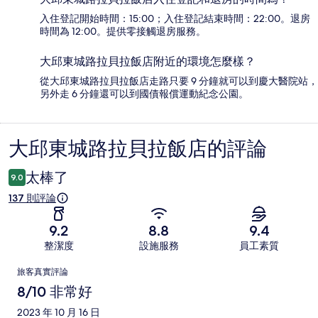
入住登記開始時間：15:00；入住登記結束時間：22:00。退房
時間為 12:00。提供零接觸退房服務。
大邱東城路拉貝拉飯店附近的環境怎麼樣？
從大邱東城路拉貝拉飯店走路只要 9 分鐘就可以到慶大醫院站，
另外走 6 分鐘還可以到國債報償運動紀念公園。
大邱東城路拉貝拉飯店的評論
評
論
太棒了
9.0
137 則評論
9.2
8.8
9.4
整潔度
設施服務
員工素質
評
旅客真實評論
論
8/10 非常好
2023 年 10 月 16 日