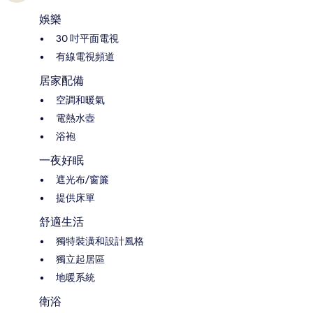
娛樂
30 吋平面電視
有線電視頻道
居家配備
空調和暖氣
電熱水壺
浴袍
一夜好眠
遮光布/窗簾
提供床單
舒適生活
獨特裝潢和設計風格
獨立起居區
地暖系統
衛浴