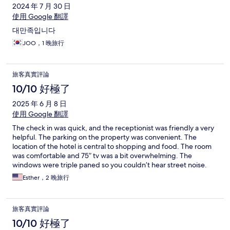
2024 年 7 月 30 日
使用 Google 翻譯
대만족입니다
JOO，1 晚旅行
旅客真實評論
10/10 好極了
2025 年 6 月 8 日
使用 Google 翻譯
The check in was quick, and the receptionist was friendly a very
helpful. The parking on the property was convenient. The
location of the hotel is central to shopping and food. The room
was comfortable and 75” tv was a bit overwhelming. The
windows were triple paned so you couldn’t hear street noise.
The breakfast was delicious.
Esther，2 晚旅行
旅客真實評論
10/10 好極了