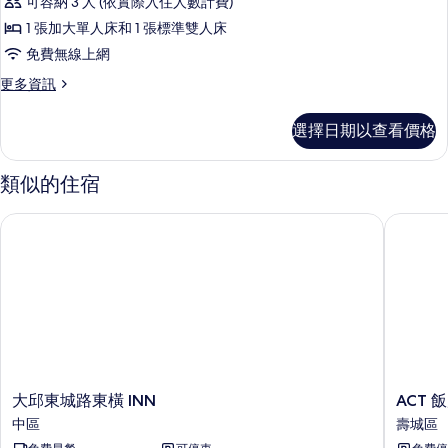
可容納 3 人 (依實際入住人數計費)
Room
1 張加大單人床和 1 張標準雙人床
(Breakfast
for
免費無線上網
3)
更
更多資訊
的
多
Superior
所
選擇日期以查看價格
Twin
有
Room
(Breakfast
相
類似的住宿
for
片
3)
大邱東城路東橫 INN
ACT 飯
的
詳
情
大
ACT
大邱東城路東橫 INN
ACT 
邱
飯
中區
壽城區
東
店