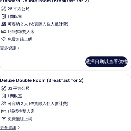
Standard Double Room (Breakfast for 2)
房
示
篩
28 平方公尺
Standard
選
1 間臥室
Double
條
可容納 2 人 (依實際入住人數計費)
Room
件
1 張標準雙人床
(Breakfast
for
免費無線上網
2)
更
更多資訊
的
多
Standard
所
選擇日期以查看價格
Double
有
Room
(Breakfast
相
Deluxe Double Room (Breakf
顯
17
for
Deluxe Double Room (Breakfast for 2)
片
示
2)
33 平方公尺
的
Deluxe
詳
1 間臥室
Double
情
可容納 2 人 (依實際入住人數計費)
Room
1 張標準雙人床
(Breakfast
for
免費無線上網
2)
更
更多資訊