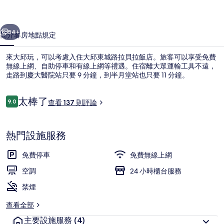
貝
一個
下一個
拉
54+
簡介
客房
地點
規定
飯
來大邱玩，可以考慮入住大邱東城路拉貝拉飯店。旅客可以享受免費
店
無線上網、自助停車和有線上網等禮遇。住宿離大眾運輸工具不遠，
走路到慶大醫院站只要 9 分鐘，到半月堂站也只要 11 分鐘。
的
相
評
太棒了
9.0
查看 137 則評論
9.0 分，滿分 10 分，
片
論
集
熱門設施服務
Superior Double Room (Brea
免費停車
免費無線上網
空調
24 小時櫃台服務
禁煙
查看全部
主要設施服務
(4)