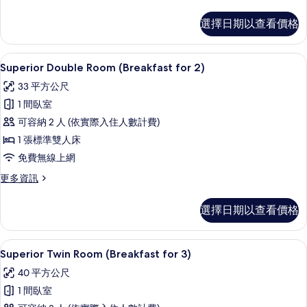
的
多
Deluxe
所
選擇日期以查看價格
Double
有
Room
(Breakfast
相
Superior Double Room (Brea
顯
16
for
Superior Double Room (Breakfast for 2)
片
示
2)
33 平方公尺
的
Superior
詳
1 間臥室
Double
情
可容納 2 人 (依實際入住人數計費)
Room
1 張標準雙人床
(Breakfast
for
免費無線上網
2)
更
更多資訊
的
多
Superior
所
選擇日期以查看價格
Double
有
Room
(Breakfast
相
Superior Twin Room (Breakf
顯
15
for
Superior Twin Room (Breakfast for 3)
片
示
2)
40 平方公尺
的
Superior
詳
1 間臥室
Twin
情