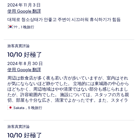
2024 年 11 月 3 日
使用 Google 翻譯
대체로 청소상태가 안좋고 주변이 시끄러워 휴식하기가 힘듬
??，1 晚旅行
旅客真實評論
10/10 好極了
2024 年 8 月 30 日
使用 Google 翻譯
周辺は飲食店が多く夜も若い方が歩いていますが、室内はそれ
が気にならないほど静かでした。 立地的には東城路の中心から
ほどちかく、周辺地域はやや清潔ではない部分も感じられまし
たが、許容範囲内でした。 施設については、スタッフの方も親
切、部屋も十分な広さ、清潔でよかったです。また、スタイラ
ーがとても便利でした。 朝食スペースはあまり広くなく、種類
Sakata，5 晚旅行
は標準的ですが、洋風の軽食に加え韓国の特徴的なお食事（キ
ムチ、おかゆ、スープなど）もあるビュッフェスタイルで、特
に不満等ありませんでした。 また利用させていただきたいと考
旅客真實評論
えております。 ありがとうございました。
10/10 好極了