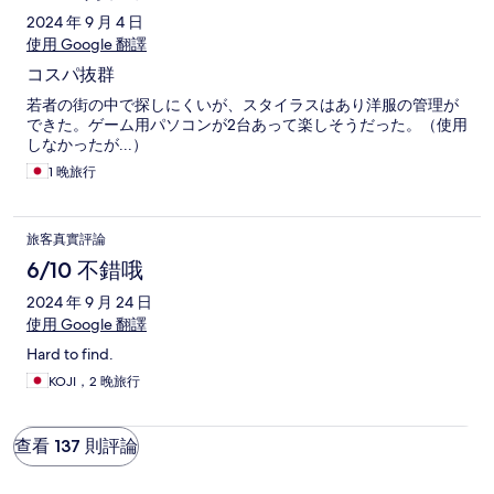
2024 年 9 月 4 日
使用 Google 翻譯
コスパ抜群
若者の街の中で探しにくいが、スタイラスはあり洋服の管理が
できた。ゲーム用パソコンが2台あって楽しそうだった。（使用
しなかったが...）
1 晚旅行
旅客真實評論
6/10 不錯哦
2024 年 9 月 24 日
使用 Google 翻譯
Hard to find.
KOJI，2 晚旅行
查看 137 則評論