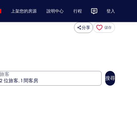
上架您的房源
說明中心
行程
登入
分享
儲存
旅客
搜尋