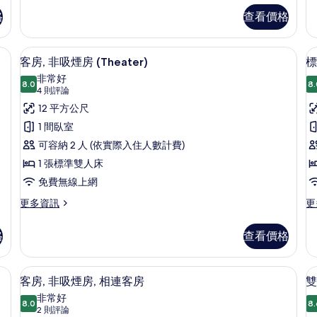
相
(Adjoining
(E
格
查看價格
2
的
片
Rooms)
詳
的
情
免費無線上網
書桌、筆電工作空間、隔音、免費無線
顯
7
客房, 非吸煙房 (Theater)
標
詳
示
情
非常好
8.0
8.
8.0 分，滿分 10 分
客
(4
4 則評論
則
房,
12 平方公尺
評
非
1 間臥室
論)
吸
可容納 2 人 (依實際入住人數計費)
房
煙
1 張標準雙人床
房
免費無線上網
(Theater)
更
更
更多資訊
更
多
多
的
客
標
所
格
查看價格
房,
準
有
非
客
吸
房,
免費無線上網
相
客房, 非吸煙房, 相連客房 | 書桌、
顯
6
煙
非
客房, 非吸煙房, 相連客房
雙
片
示
房
吸
非常好
(Theater)
8.0
煙
8.
8.0 分，滿分 10 分
客
(2
2 則評論
的
房