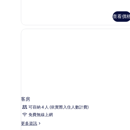
煙
所
房
有
(Run
查看價
Of
相
The
片
House)
的
詳
情
客房
可容納 4 人 (依實際入住人數計費)
免費無線上網
更
更多資訊
多