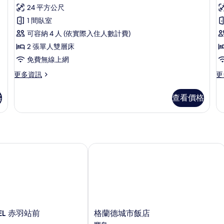
則
房,
24 平方公尺
詳
的
評
情
詳
非
1 間臥室
房
情
論)
吸
可容納 4 人 (依實際入住人數計費)
煙
2 張單人雙層床
房,
免費無線上網
相
更
更
更多資訊
更
多
多
(
連
客
雙
格
查看價格
客
房,
床
非
房,
房
吸
非
的
煙
吸
房,
煙
所
相
房
L 赤羽站前
格蘭德城市飯店
有
連
(H
相
客
的
房
詳
片
的
情
詳
情
格
TEL 赤羽站前
格蘭德城市飯店
蘭