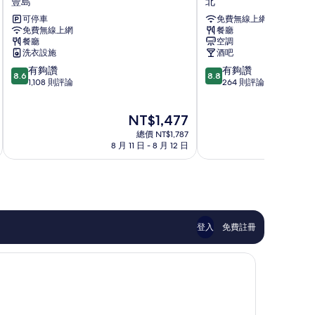
豐島
北
百
霍
可停車
免費無線上網
夫
利
免費無線上網
餐廳
長
克
餐廳
空調
飯
飯
洗衣設施
酒吧
店
店
8.6
8.8
有夠讚
有夠讚
豐
北
8.6
8.8
分，
分，
1,108 則評論
264 則評論
島
滿
滿
分
分
現
NT$1,477
10
10
在
分，
分，
總價 NT$1,787
價
有
有
8 月 11 日 - 8 月 12 日
8 
格
夠
夠
為
讚，
讚，
NT$1,477
1,108
264
則
則
評
評
論
論
登入
免費註冊