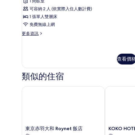
1 間臥室
房,
的
可容納 2 人 (依實際入住人數計費)
詳
非
情
1 張單人雙層床
吸
免費無線上網
煙
更
更多資訊
房
多
(Super)
客
房,
的
非
所
查看價
吸
煙
有
房
類似的住宿
相
(Super)
片
的
詳
東京赤羽大和 Roynet 飯店
KOKO HOTE
情
東
KOKO
東京赤羽大和 Roynet 飯店
KOKO HO
京
HOTEL