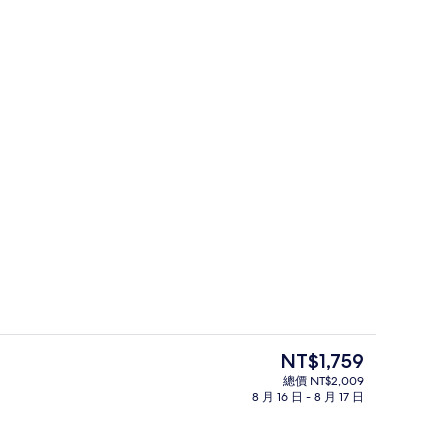
客房, 非吸煙房 (Theater) | 書
目
NT$1,759
前
總價 NT$2,009
的
8 月 16 日 - 8 月 17 日
住宿正面
價
格
是