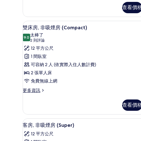
客
查看價
房
的
詳
書桌、筆電工作空間、隔音、
顯
6
情
雙床房, 非吸煙房 (Compact)
示
太棒了
9.0
9.0 分，滿分 10 分
雙
(2
2 則評論
則
床
12 平方公尺
評
房,
1 間臥室
論)
非
可容納 2 人 (依實際入住人數計費)
吸
2 張單人床
煙
免費無線上網
房
更
更多資訊
多
(Compact)
雙
的
查看價
床
所
房,
非
有
書桌、筆電工作空間、隔音、
顯
6
吸
客房, 非吸煙房 (Super)
相
示
煙
12 平方公尺
房
片
客
(Compact)