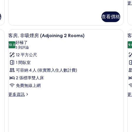
更
更
多
客
格
查看價格
房
的
詳
書桌、筆電工作空間、隔音、免費無線
顯
6
情
客房, 非吸煙房 (Adjoining 2 Rooms)
客
示
好極了
10.0
9.
10.0 分，滿分 10 分
客
(3
3 則評論
則
房,
12 平方公尺
房
評
非
1 間臥室
論)
吸
可容納 4 人 (依實際入住人數計費)
煙
2 張標準雙人床
房
免費無線上網
(Adjoining
(E
更
更
更多資訊
更
多
多
2
客
客
Rooms)
房,
房,
的
非
非
吸
吸
所
煙
煙
有
房
房