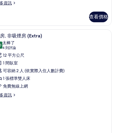
多資訊
查看價格
上網
書桌、筆電工作空間、隔音、免費無線上網
顯
6
房, 非吸煙房 (Extra)
示
太棒了
0
9.0 分，滿分 10 分
客
(4
4 則評論
則
,
12 平方公尺
評
非
1 間臥室
論)
吸
可容納 2 人 (依實際入住人數計費)
煙
1 張標準雙人床
房
免費無線上網
xtra)
多資訊
的
所
有
相
片