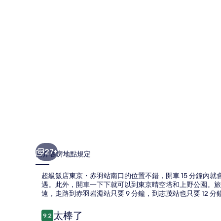
京・
赤
羽
站
南
口
的
相
片
集
27+
簡介
客房
地點
規定
超級飯店東京・赤羽站南口的位置不錯，開車 15 分鐘內
遇。此外，開車一下下就可以到東京晴空塔和上野公園。旅
遠，走路到赤羽岩淵站只要 9 分鐘，到志茂站也只要 12 分
評
太棒了
9.2
9.2 分，滿分 10 分，