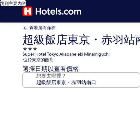
跳到主要內容
查看所有住宿
超級飯店東京・赤羽站
3.0
Super Hotel Tokyo Akabane eki Minamiguchi
星
位於東京的飯店
級
選擇日期以查看價格
住
想要去哪裡？
宿
超
級
飯
店
東