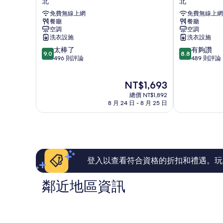
北
北
赤
赤
免費無線上網
免費無線上網
羽
羽
餐廳
餐廳
大
站
空調
空調
和
前
洗衣設施
洗衣設施
Roynet
北
9.0
8.8
太棒了
有夠讚
飯
9.0
8.8
分，
分，
496 則評論
489 則評論
店
滿
滿
北
分
分
現
NT$1,693
10
10
在
分，
分，
總價 NT$1,892
價
太
有
8 月 24 日 - 8 月 25 日
格
棒
夠
為
了，
讚，
NT$1,693
496
489
則
則
評
評
論
論
登入以查看符合資格的折扣和禮遇。玩
鄰近地區資訊