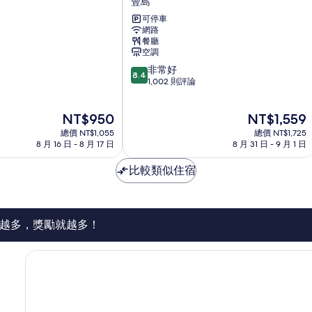
豐島
德
可停車
城
網路
市
餐廳
飯
空調
店
8.4
非常好
豐
8.4
分，
1,002 則評論
島
滿
分
現
現
NT$950
NT$1,559
10
在
在
分，
總價 NT$1,055
總價 NT$1,725
價
價
非
8 月 16 日 - 8 月 17 日
8 月 31 日 - 9 月 1 日
格
格
常
為
為
好，
比較類似住宿
NT$950
NT$1,559
1,002
則
評
論
越多，獎勵就越多！