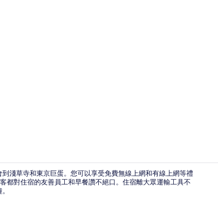
外觀
就會到淺草寺和東京巨蛋。您可以享受免費無線上網和有線上網等禮
客都對住宿的友善員工和早餐讚不絕口。住宿離大眾運輸工具不
鐘。
住宿內酒吧