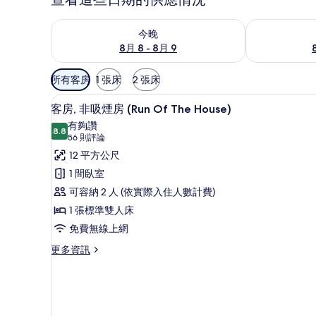
查看今晚 (8月 8 - 8月 9) 的供應情況
查看明天 (8月 
今晚
8月 8 - 8月 9
可
所有客房
1 張床
2 張床
用
書桌、筆電工作空間、隔音、
顯
的
8
客房, 非吸煙房 (Run Of The House)
示
客
有夠讚
8.8
房
8.8 分，滿分 10 分
客
(56
56 則評論
篩
則
房,
12 平方公尺
選
評
非
1 間臥室
條
論)
吸
可容納 2 人 (依實際入住人數計費)
件
煙
1 張標準雙人床
房
免費無線上網
(Run
更
更多資訊
多
Of
客
The
房,
House)
非
的
吸