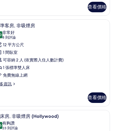
xtra)
查看價格
上網
書桌、筆電工作空間、隔音、免費無線上網
顯
6
準客房, 非吸煙房
示
非常好
0
8.0 分，滿分 10 分
標
(8
8 則評論
則
準
12 平方公尺
評
客
1 間臥室
論)
,
可容納 2 人 (依實際入住人數計費)
非
1 張標準雙人床
吸
免費無線上網
煙
多資訊
房
查看價格
的
所
筆電工作空間、隔音、免費無線上網
書桌、筆電工作空間、隔音、免費無線上網
顯
有
6
床房, 非吸煙房 (Hollywood)
示
相
有夠讚
6
8.6 分，滿分 10 分
雙
(23
片
23 則評論