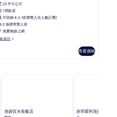
則
床
23 平方公尺
評
,
1 間臥室
論)
非
可容納 4 人 (依實際入住人數計費)
吸
2 張標準雙人床
煙
免費無線上網
房
多資訊
Hollywood)
的
查看價格
所
有
相
池袋百夫長飯店
赤羽霍利克飯店
片
ollywood)
池
赤
池袋百夫長飯店
赤羽霍利克飯店
袋
羽