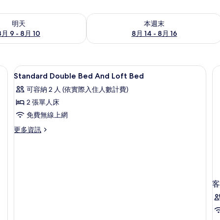
9 - 8月 10) 的供應情況
查看本週末 (8月 14 - 8月 16) 的供應情
明天
本週末
8月 9 - 8月 10
8月 14 - 8月 16
免費無線上網
書桌、筆電工作空間、隔音、免費無線
顯
1
Standard Double Bed And Loft Bed
示
可容納 2 人 (依實際入住人數計費)
Standard
2 張單人床
Double
免費無線上網
Bed
And
更
更多資訊
多
Loft
Standard
Bed
Double
的
Bed
And
所
Loft
客
有
Bed
的
相
詳
片
情