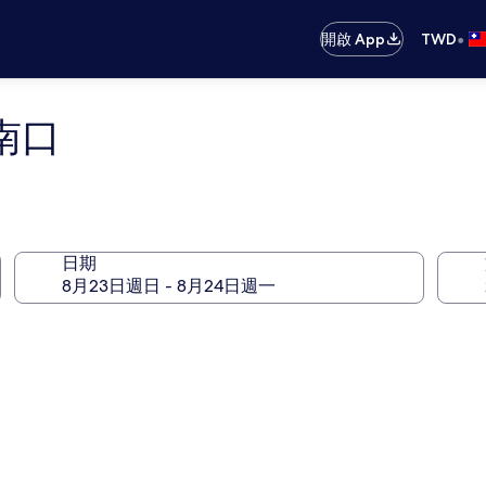
•
開啟 App
TWD
南口
日期