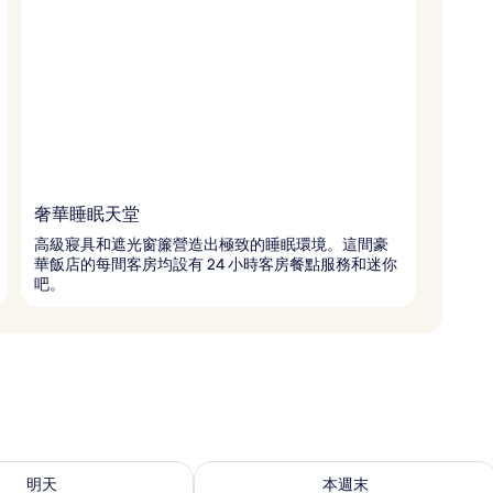
奢華睡眠天堂
高級寢具和遮光窗簾營造出極致的睡眠環境。這間豪
華飯店的每間客房均設有 24 小時客房餐點服務和迷你
吧。
9 - 8月 10) 的供應情況
查看本週末 (8月 14 - 8月 16) 的供應情
明天
本週末