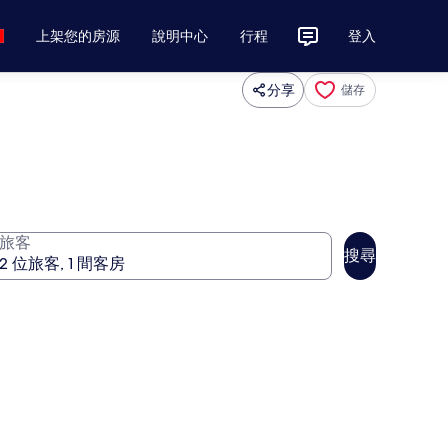
上架您的房源
說明中心
行程
登入
分享
儲存
旅客
搜尋