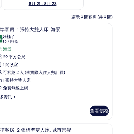
8月 21 - 8月 23
顯示 9 間客房 (共 9 間)
桌
標準客房, 1 張特大雙人床, 海景 | 高級寢具
顯
8
準客房, 1 張特大雙人床, 海景
示
好極了
4
9.4 分，滿分 10 分
標
(36
36 則評論
則
準
海景
評
客
29 平方公尺
論)
,
1 間臥室
可容納 2 人 (依實際入住人數計費)
張
1 張特大雙人床
特
免費無線上網
大
多資訊
雙
人
查看價格
,
海
高級寢具、迷你吧、客房內保險箱、書桌
顯
7
準客房, 2 張標準雙人床, 城市景觀