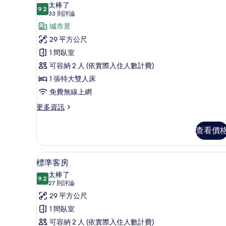
景
示
張
太棒了
特
9.2
的
9.2 分，滿分 10 分
標
(33
33 則評論
大
則
所
準
城市景
雙
評
人
有
客
29 平方公尺
床,
論)
相
房,
1 間臥室
海
景
片
1
可容納 2 人 (依實際入住人數計費)
的
張
1 張特大雙人床
詳
特
情
免費無線上網
大
更
更多資訊
多
雙
標
人
查看價
準
床,
客
房,
城
高級寢具、迷你吧、客房內保
顯
9
1
標準客房
市
示
張
太棒了
特
9.2
景
9.2 分，滿分 10 分
標
(27
27 則評論
大
則
觀
準
29 平方公尺
雙
評
人
的
客
1 間臥室
床,
論)
所
房
可容納 2 人 (依實際入住人數計費)
城