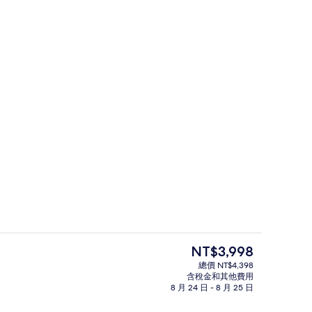
供應早餐、午餐、晚餐和早午餐
3 間餐廳；供應早餐、午餐、晚餐和早
目
NT$3,998
前
總價 NT$4,398
的
含稅金和其他費用
迷你吧、客房內保險箱、書桌
景點
價
8 月 24 日 - 8 月 25 日
格
是