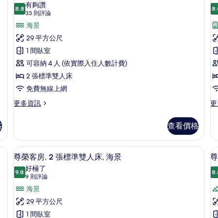
景
示
張
張
有夠讚
特
8.8
特
8.
的
8.8 分，滿分 10 分
標
(33
33 則評論
大
大
則
所
準
海景
雙
雙
評
人
人
有
客
29 平方公尺
床,
床,
論)
相
房,
1 間臥室
房
山
海
景
景
片
2
2
可容納 4 人 (依實際入住人數計費)
的
的
張
2 張標準雙人床
詳
詳
標
情
情
免費無線上網
準
更
更
更多資訊
更
多
多
雙
標
標
人
格
查看價格
準
準
床,
客
床
客
房,
房,
險箱、書桌
海
免費盥洗用品、吹風機、毛巾
顯
10
2
2
尊榮客房, 2 張標準雙人床, 海景
尊
景
示
張
張
好極了
標
9.8
標
8.
的
9.8 分，滿分 10 分
尊
(9
9 則評論
準
準
則
所
榮
海景
雙
雙
評
人
人
有
客
29 平方公尺
床,
床,
論)
相
房,
1 間臥室
房
海
城