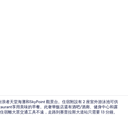
3 間餐廳；
浪者天堂海灘和SkyPoint 觀景台。住宿附設有 2 座室外游泳池可供
 Restaurant享用美味的早餐。此奢華飯店還有酒吧/酒廊、健身中心和露
宿離大眾交通工具不遠，走路到賽普拉斯大道站只需要 13 分鐘。
高級寢具、