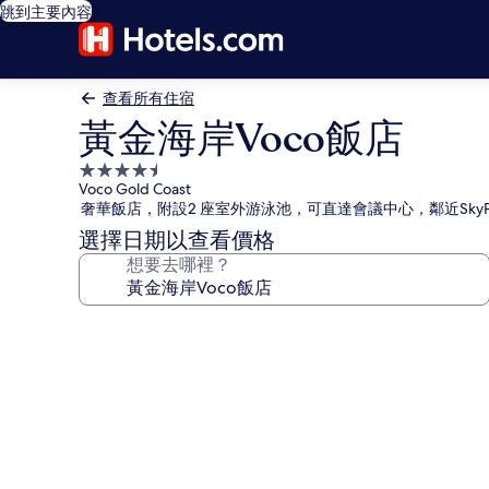
跳到主要內容
查看所有住宿
黃金海岸Voco飯店
4.5
Voco Gold Coast
星
奢華飯店，附設2 座室外游泳池，可直達會議中心，鄰近SkyPo
級
選擇日期以查看價格
住
想要去哪裡？
宿
黃
金
海
岸
Voco