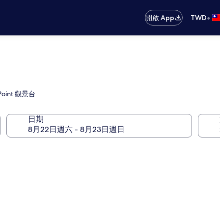
•
開啟 App
TWD
int 觀景台
日期