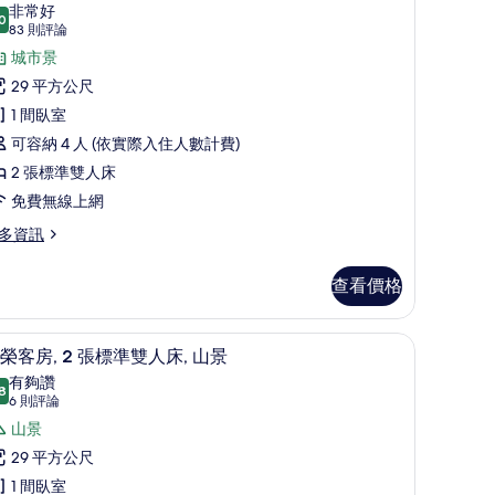
景
示
非常好
0
的
8.0 分，滿分 10 分
標
(83
83 則評論
則
所
準
城市景
評
有
客
29 平方公尺
論)
相
,
1 間臥室
片
可容納 4 人 (依實際入住人數計費)
張
2 張標準雙人床
標
免費無線上網
準
多資訊
雙
人
查看價格
,
城
高級寢具、迷你吧、客房內保險箱、書桌
顯
7
榮客房, 2 張標準雙人床, 山景
市
示
有夠讚
8
景
8.8 分，滿分 10 分
尊
(6
6 則評論
則
觀
榮
山景
評
的
客
29 平方公尺
論)
所
,
1 間臥室