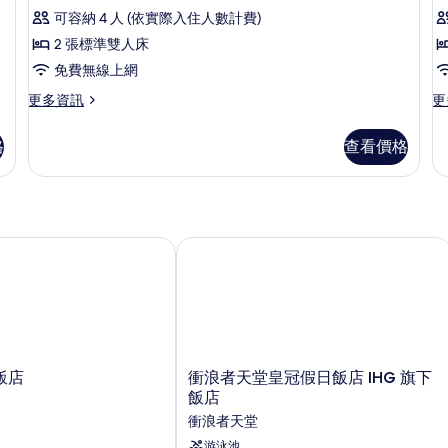
景
市
片
2
2
可容納 4 人 (依實際入住人數計費)
的
景
張
2 張標準雙人床
詳
觀
標
情
的
免費無線上網
詳
準
更
更
更多資訊
更
情
多
多
雙
尊
尊
人
格
查看價格
榮
榮
床,
客
床
客
房,
房,
海
2
2
景
張
張
標
標
店
衝浪者天堂皇冠假日飯店 IHG 旗下飯
的
準
準
所
雙
雙
人
人
有
床,
床,
相
海
山
景
景
片
的
的
衝
飯店
衝浪者天堂皇冠假日飯店 IHG 旗下
詳
詳
浪
飯店
情
情
者
衝浪者天堂
天
堂
游泳池