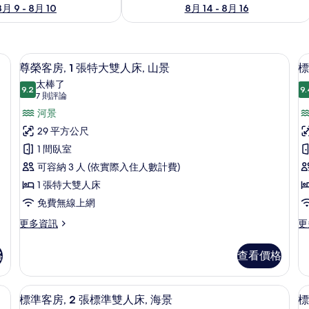
8月 9 - 8月 10
8月 14 - 8月 16
險箱、書桌
高級寢具、迷你吧、客房內保險箱、書
顯
10
尊榮客房, 1 張特大雙人床, 山景
標
示
太棒了
9.2
9.
9.2 分，滿分 10 分
尊
(7
7 則評論
則
榮
河景
評
客
29 平方公尺
論)
房,
1 間臥室
房
1
1
可容納 3 人 (依實際入住人數計費)
張
1 張特大雙人床
特
免費無線上網
大
更
更
更多資訊
更
多
多
雙
尊
標
人
格
查看價格
榮
準
床,
客
床
客
房,
房,
險箱、書桌
山
客房景觀
顯
7
1
1
標準客房, 2 張標準雙人床, 海景
標