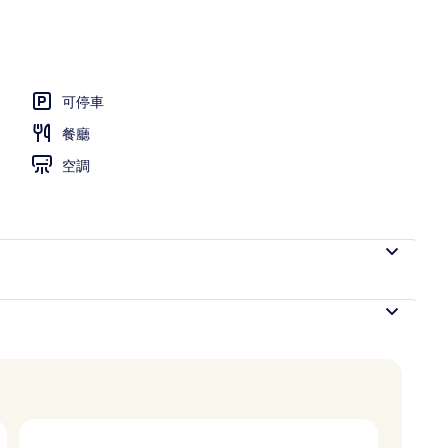
你吧、客房內保險箱、書桌
可停車
餐廳
空調