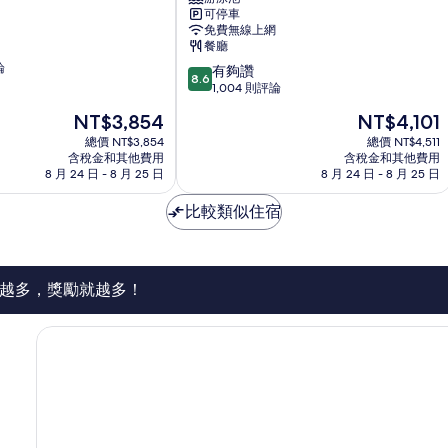
可停車
皇
免費無線上網
冠
餐廳
假
論
8.6
日
有夠讚
8.6
分，
飯
1,004 則評論
滿
店
現
現
NT$3,854
NT$4,101
分
IHG
在
在
10
總價 NT$3,854
旗
總價 NT$4,511
價
價
含稅金和其他費用
含稅金和其他費用
分，
下
格
格
8 月 24 日 - 8 月 25 日
8 月 24 日 - 8 月 25 日
有
飯
為
為
夠
店
NT$3,854
NT$4,101
比較類似住宿
讚，
衝
1,004
浪
則
者
評
天
論
堂
越多，獎勵就越多！