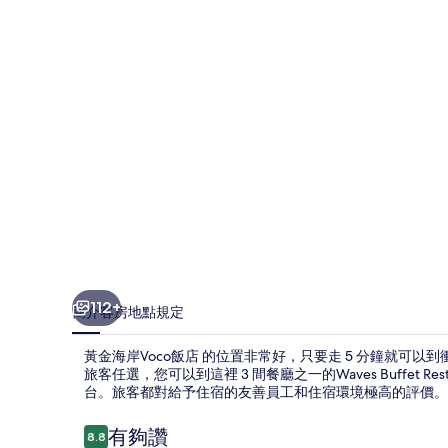
飯
店
的
相
片
集
112+
簡介
客房
地點
規定
黃金海岸Voco飯店 的位置非常好，只要走 5 分鐘就可以到衝
旅客任選，您可以到這裡 3 間餐廳之一的Waves Buffet
台。旅客都對給予住宿的友善員工和住宿環境極高的評價。住
評
有夠讚
8.8
8.8 分，滿分 10 分，