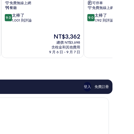
免費無線上網
可停車
岸
衝
餐廳
免費無線上網
飯
浪
9.0
9.0
太棒了
太棒了
店
者
9.0
9.0
分，
分，
1,001 則評論
1,192 則評論
衝
天
滿
滿
浪
堂
分
分
者
飯
現
NT$3,362
10
10
天
店
在
分，
分，
堂
總價 NT$3,698
衝
價
太
太
含稅金和其他費用
浪
格
9 月 6 日 - 9 月 7 日
8 月
棒
棒
者
為
了，
了，
天
NT$3,362
N
1,001
1,192
堂
則
則
評
評
論
論
登入
免費註冊