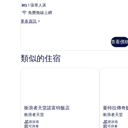
市
有
的
1 張單人床
景
相
所
免費無線上網
觀
片
的
有
更
更多資訊
詳
多
相
情
標
片
準
客
查看價
房
的
類似的住宿
詳
情
衝浪者天堂諾富特飯店
曼特拉傳奇飯
衝
曼
衝浪者天堂諾富特飯店
曼特拉傳奇
浪
特
衝浪者天堂
衝浪者天堂
者
拉
游泳池
游泳池
天
傳
可停車
可停車
堂
奇