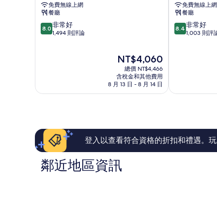
免費無線上網
免費無線上網
諾
飯
餐廳
餐廳
富
店
8.0
8.4
非常好
非常好
特
衝
8.0
8.4
分，
分，
1,494 則評論
1,003 則評
飯
浪
滿
滿
店
者
分
分
衝
天
現
NT$4,060
10
10
浪
堂
在
分，
分，
者
總價 NT$4,466
價
非
非
含稅金和其他費用
天
格
8 月 13 日 - 8 月 14 日
常
常
堂
為
好，
好，
NT$4,060
1,494
1,003
則
則
評
評
論
論
登入以查看符合資格的折扣和禮遇。玩
鄰近地區資訊