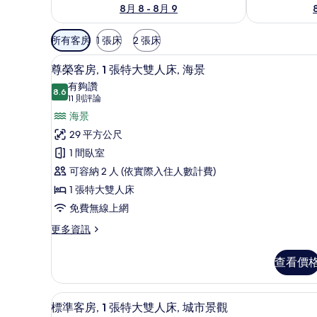
8月 8 - 8月 9
可
所有客房
1 張床
2 張床
用
高級寢具、迷你吧、客房內保
顯
的
10
尊榮客房, 1 張特大雙人床, 海景
示
客
有夠讚
8.6
房
8.6 分，滿分 10 分
尊
(11
11 則評論
篩
則
榮
海景
選
評
客
29 平方公尺
條
論)
房,
1 間臥室
件
1
可容納 2 人 (依實際入住人數計費)
張
1 張特大雙人床
特
免費無線上網
大
更
更多資訊
多
雙
尊
人
查看價
榮
床,
客
房,
海
高級寢具、迷你吧、客房內保
顯
9
1
標準客房, 1 張特大雙人床, 城市景觀