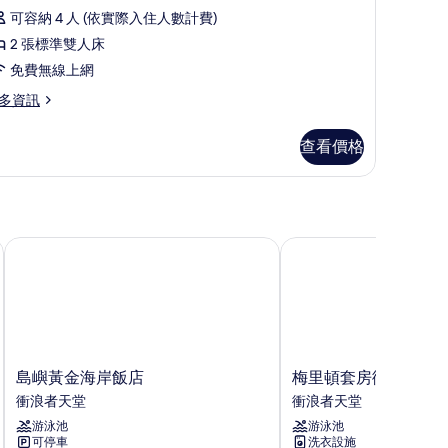
有
可容納 4 人 (依實際入住人數計費)
張
相
2 張標準雙人床
標
片
免費無線上網
準
多資訊
雙
人
查看價格
,
山
景
店
島嶼黃金海岸飯店
梅里頓套房衝浪者天堂
的
所
有
相
片
島
梅
島嶼黃金海岸飯店
梅里頓套房衝浪者天
嶼
里
衝浪者天堂
衝浪者天堂
黃
頓
游泳池
游泳池
金
套
可停車
洗衣設施
海
房