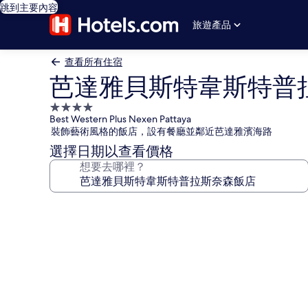
跳到主要內容
旅遊產品
查看所有住宿
芭達雅貝斯特韋斯特普
4.0
Best Western Plus Nexen Pattaya
星
裝飾藝術風格的飯店，設有餐廳並鄰近芭達雅濱海路
級
選擇日期以查看價格
住
想要去哪裡？
宿
芭
達
雅
貝
斯