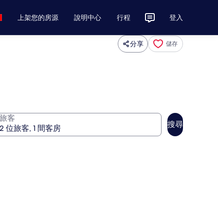
上架您的房源
說明中心
行程
登入
分享
儲存
旅客
搜尋