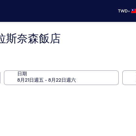
•
TWD
拉斯奈森飯店
日期