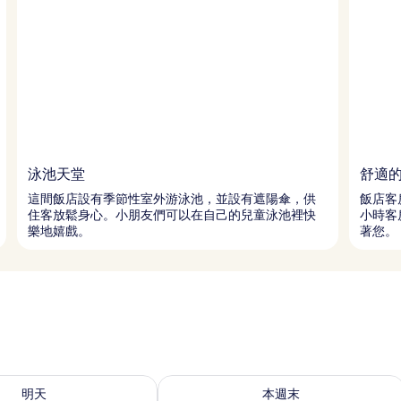
泳池天堂
舒適
這間飯店設有季節性室外游泳池，並設有遮陽傘，供
飯店客
住客放鬆身心。小朋友們可以在自己的兒童泳池裡快
小時客
樂地嬉戲。
著您。
8 - 8月 9) 的供應情況
查看本週末 (8月 7 - 8月 9) 的供應情況
明天
本週末