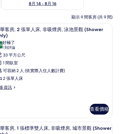
8月 14 - 8月 16
顯示 9 間客房 (共 9 間)
迷你吧、書桌、筆電工作空間、床單
顯
18
華客房, 2 張單人床, 非吸煙房, 泳池景觀 (Shower
示
nly)
豪
好極了
.0
10.0 分，滿分 10 分
(1
1 則評論
華
則
33 平方公尺
客
評
1 間臥室
,
論)
可容納 2 人 (依實際入住人數計費)
2 張單人床
張
單
多資訊
人
,
查看價格
非
吸
(Living Room;Shower Only) | 迷你吧、書桌、筆電工作空間、床單
迷你吧、書桌、筆電工作空間、床單
顯
煙
9
華客房, 1 張標準雙人床, 非吸煙房, 城市景觀 (Shower
示