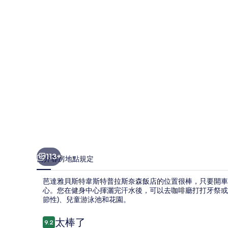
特
韋
斯
特
普
拉
斯
奈
森
飯
113+
簡介
客房
地點
規定
店
芭達雅貝斯特韋斯特普拉斯奈森飯店的位置很棒，只要開車 5 分鐘就
的
心。您在健身中心揮灑完汗水後，可以去咖啡廳打打牙祭或
節性)、兒童游泳池和花園。
相
片
評
太棒了
9.2
9.2 分，滿分 10 分，