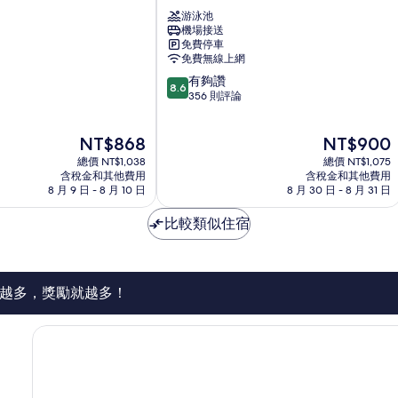
雅
游泳池
J
機場接送
靈
免費停車
感
免費無線上網
飯
8.6
有夠讚
店
8.6
分，
356 則評論
納
滿
庫
分
魯
現
現
NT$868
NT$900
10
在
在
分，
總價 NT$1,038
總價 NT$1,075
價
價
有
含稅金和其他費用
含稅金和其他費用
格
格
8 月 9 日 - 8 月 10 日
8 月 30 日 - 8 月 31 日
夠
為
為
讚，
NT$868
NT$900
比較類似住宿
356
則
評
論
越多，獎勵就越多！