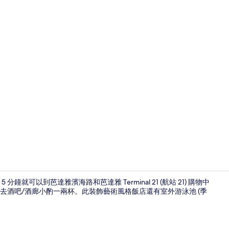
迷你吧、書
可以到芭達雅濱海路和芭達雅 Terminal 21 (航站 21) 購物中
去酒吧/酒廊小酌一兩杯。此裝飾藝術風格飯店還有室外游泳池 (季
大廳