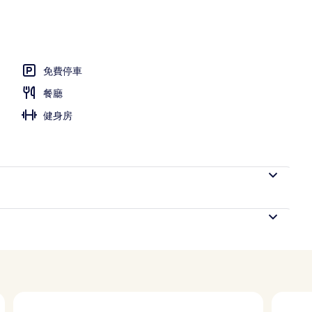
泳池，提供泳池遮陽傘
免費停車
餐廳
健身房