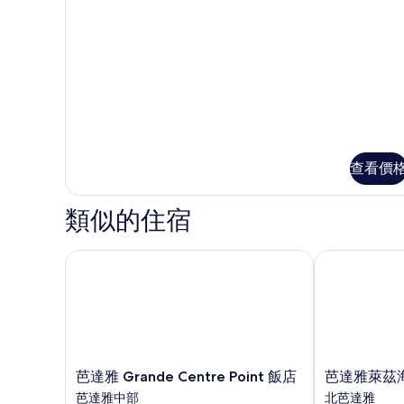
觀,
1
(Shower
Wifi
邊
Double
Only)
間
Show
Bed
(Shower
的
Nsmk
Cityvw
Only)
Delux
所
Safe
的
Wifi
有
詳
的
Show
情
Cityvw
相
所
Safe
片
有
的
查看價
相
詳
情
片
類似的住宿
芭達雅 Grande Centre Point 飯店
芭達雅萊茲海
芭
芭
芭達雅 Grande Centre Point 飯店
芭達雅萊茲
達
達
芭達雅中部
北芭達雅