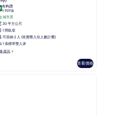
,
nly)
豪
有夠讚
泳
8
8.8 分，滿分 10 分
(3
3 則評論
華
池
則
城市景
客
景
評
30 平方公尺
,
觀
論)
1 間臥室
Shower
可容納 2 人 (依實際入住人數計費)
張
nly)
1 張標準雙人床
標
的
hower
準
多資訊
所
ly)
雙
有
查看價格
人
相
,
片
非
吸
煙
,
城
市