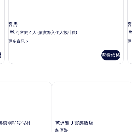
房,
吸
(Living
城
煙
Room;Shower
市
房,
Only)
景
城
(
觀
市
的
客房
客
O
(Living
景
所
可容納 4 人 (依實際入住人數計費)
Room;Shower
觀
Only)
(S
有
更
更
更多資訊
更
的
On
多
多
相
詳
的
客
客
情
詳
片
格
查看價格
房
房
情
的
的
詳
詳
情
情
德別墅渡假村
芭達雅 J 靈感飯店
芭
海德別墅渡假村
芭達雅 J 靈感飯店
達
納庫魯