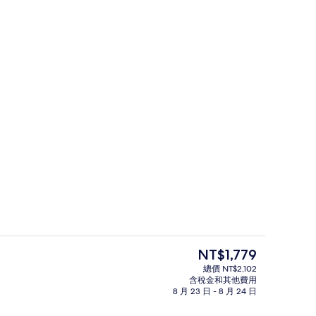
桌、筆電工作空間、床單
餐廳
目
NT$1,779
前
總價 NT$2,102
的
含稅金和其他費用
外觀
價
8 月 23 日 - 8 月 24 日
格
是