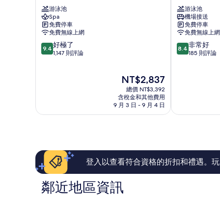
雅
雅
游泳池
游泳池
Grande
萊
Spa
機場接送
Centre
茲
免費停車
免費停車
Point
海
免費無線上網
免費無線上網
飯
德
9.4
8.4
好極了
非常好
店
別
9.4
8.4
分，
分，
1,147 則評論
185 則評論
芭
墅
滿
滿
達
渡
分
分
雅
假
現
NT$2,837
10
10
中
村
在
分，
分，
部
總價 NT$3,392
北
價
好
非
含稅金和其他費用
芭
格
9 月 3 日 - 9 月 4 日
極
常
達
為
了，
好，
雅
NT$2,837
1,147
185
則
則
評
評
論
論
登入以查看符合資格的折扣和禮遇。玩
鄰近地區資訊