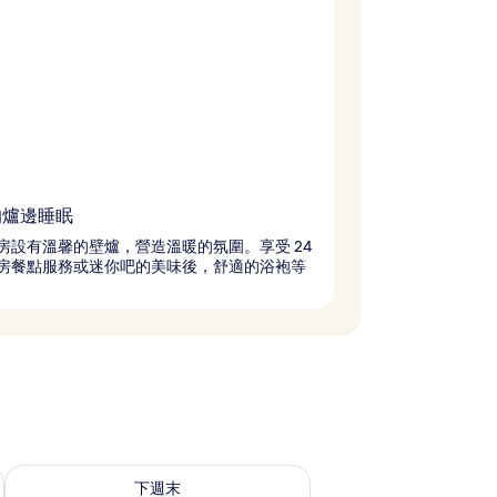
的爐邊睡眠
房設有溫馨的壁爐，營造溫暖的氛圍。享受 24
房餐點服務或迷你吧的美味後，舒適的浴袍等
查看下週末 (8月 14 - 8月 16) 的供應情況
下週末