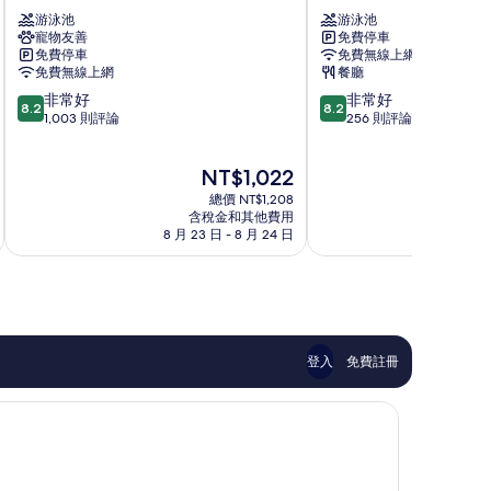
雅
雅
游泳池
游泳池
宜
J
寵物友善
免費停車
必
飯
免費停車
免費無線上網
思
店
免費無線上網
餐廳
飯
芭
8.2
8.2
非常好
非常好
店
達
8.2
8.2
分，
分，
1,003 則評論
256 則評論
芭
雅
滿
滿
達
中
分
分
雅
部
現
NT$1,022
10
10
中
在
分，
分，
部
總價 NT$1,208
價
非
非
含稅金和其他費用
格
8 月 23 日 - 8 月 24 日
8 
常
常
為
好，
好，
NT$1,022
1,003
256
則
則
評
評
論
論
登入
免費註冊