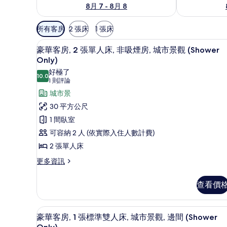
8月 7 - 8月 8
可
所有客房
2 張床
1 張床
用
迷你吧、書桌、筆電工作空間
顯
的
10
豪華客房, 2 張單人床, 非吸煙房, 城市景觀 (Shower
示
客
Only)
房
豪
好極了
10.0
10.0 分，滿分 10 分
篩
(1
1 則評論
華
則
選
城市景
客
評
條
30 平方公尺
房,
論)
件
1 間臥室
2
可容納 2 人 (依實際入住人數計費)
張
2 張單人床
單
人
更
更多資訊
多
床,
豪
查看價
非
華
客
吸
房,
豪華客房, 1 張標準雙人床, 城市景
顯
煙
12
2
豪華客房, 1 張標準雙人床, 城市景觀, 邊間 (Shower
示
張