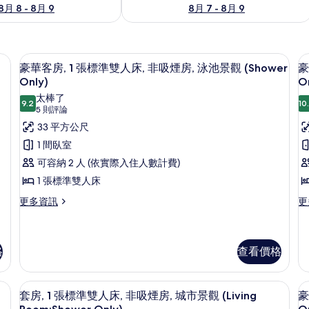
8月 8 - 8月 9
8月 7 - 8月 9
、床單
迷你吧、書桌、筆電工作空間、床單
顯
15
豪華客房, 1 張標準雙人床, 非吸煙房, 泳池景觀 (Shower
豪
示
Only)
O
豪
太棒了
9.2
10
9.2 分，滿分 10 分
(5
5 則評論
華
則
33 平方公尺
客
評
1 間臥室
房,
房
論)
可容納 2 人 (依實際入住人數計費)
1
2
1 張標準雙人床
張
標
更
更
更多資訊
更
多
多
準
豪
豪
雙
床
華
華
客
客
格
查看價格
人
房,
房,
床,
1
2
觀, 邊間 (Shower Only) | 迷你吧、書桌、筆電工作空間、床單
套房, 1 張標準雙人床, 非吸煙房, 城市景觀 
顯
張
張
非
9
套房, 1 張標準雙人床, 非吸煙房, 城市景觀 (Living
豪
標
單
示