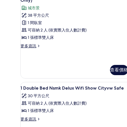
房,
Only)
單
豪
城
城市景
人
華
床,
市
38 平方公尺
非
客
景
1 間臥室
吸
房,
觀
煙
可容納 2 人 (依實際入住人數計費)
房,
1
(Shower
1 張標準雙人床
城
張
Only)
市
更
更多資訊
標
的
景
多
觀
豪
準
所
(Shower
華
雙
有
Only)
客
查看價
的
人
房,
相
詳
1
床,
片
情
張
迷你吧、書桌、筆電工作空間
顯
城
標
9
1 Double Bed Nsmk Delux Wifi Show Cityvw Safe
準
示
市
30 平方公尺
雙
1
景
人
可容納 2 人 (依實際入住人數計費)
Double
床,
觀,
1 張標準雙人床
城
Bed
邊
市
Nsmk
更
更多資訊
景
間
多
Delux