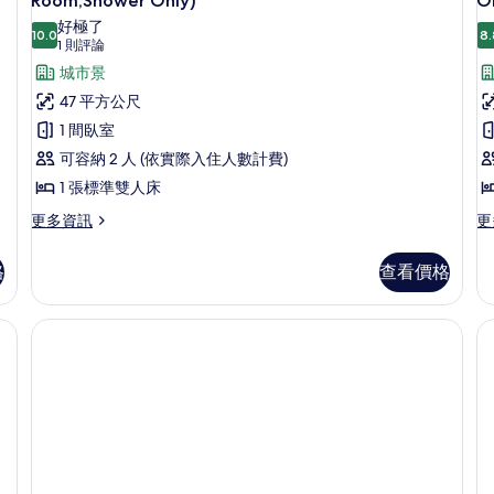
吸
房
Room;Shower Only)
O
準
人
套
雙
床,
好極了
煙
10.0
8.
10.0 分，滿分 10 分
人
(1
非
1 則評論
房,
房,
床,
吸
則
城市景
1
泳
非
煙
評
47 平方公尺
吸
張
房,
房
池
論)
煙
泳
1 間臥室
標
1
(
景
房,
池
可容納 2 人 (依實際入住人數計費)
準
泳
景
O
觀
池
觀
1 張標準雙人床
雙
(Shower
景
(S
人
更
更
更多資訊
更
Only)
觀
On
多
多
(Shower
的
床,
的
套
豪
Only)
詳
格
查看價格
非
所
房,
華
的
情
1
客
詳
吸
床
有
張
房,
情
、床單
煙
相
標
1
準
張
房,
片
雙
標
城
人
準
床,
雙
市
房
非
人
景
吸
床,
觀
煙
非