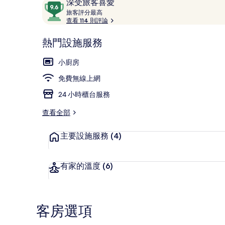
評
9.6
深受旅客喜愛
論
旅
分，
旅客評分最高
客
查看 114 則評論
滿
評
分
分
熱門設施服務
10，
外觀
最
深
高
小廚房
受
免費無線上網
旅
客
24 小時櫃台服務
喜
愛
查看全部
主要設施服務
(4)
有家的溫度
(6)
客房選項