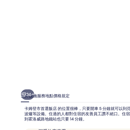
首
選
飯
店
的
相
片
集
36+
簡介
設施服務
地點
價格
規定
卡姆登市首選飯店 的位置很棒，只要開車 5 分鐘就可以
波爐等設備。住過的人都對住宿的友善員工讚不絕口。住宿
到霍洛威路地鐵站也只要 14 分鐘。