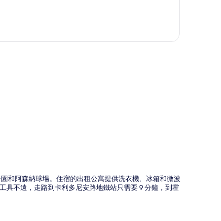
圖
里公園和阿森納球場。住宿的出租公寓提供洗衣機、冰箱和微波
具不遠，走路到卡利多尼安路地鐵站只需要 9 分鐘，到霍