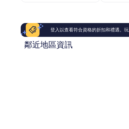
為
極
夠
頓
伊
NT$5,811
了，
讚，
斯
368
1,312
靈
則
則
頓
評
評
論
論
登入以查看符合資格的折扣和禮遇。玩
鄰近地區資訊