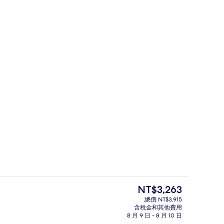
, 露台 | 客房景觀
豪華開放式客房, 露台 | 高級寢具、
目
NT$3,263
前
總價 NT$3,915
的
含稅金和其他費用
 間臥室, 露台 | 高級寢具、隔音、熨斗/熨衣板、免費無線上網
豪華公寓, 1 間臥室, 露台 | 高級寢
價
8 月 9 日 - 8 月 10 日
格