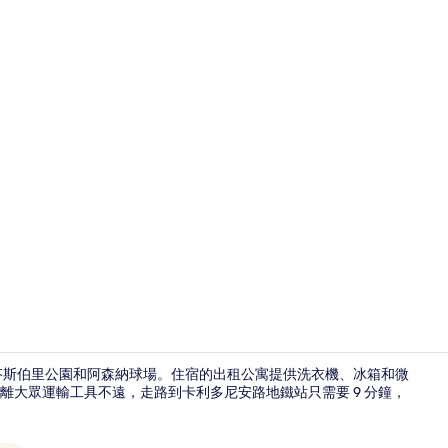
豪華開放式客房
到芬斯伯里公園和阿森納球場。住宿的出租公寓提供洗衣機、冰箱和微
離大眾運輸工具不遠，走路到卡利多尼安路地鐵站只需要 9 分鐘，
豪華公寓, 1