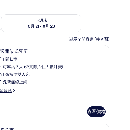
況
查看下週末 (8月 21 - 8月 23) 的供應情況
下週末
8月 21 - 8月 23
顯示 9 間客房 (共 9 間)
隔音、熨斗/熨衣板、免費無線上網
高級寢具、隔音、熨斗/熨衣板、免費無線上網
顯
8
適開放式客房
示
1 間臥室
舒
可容納 2 人 (依實際入住人數計費)
適
1 張標準雙人床
開
免費無線上網
放
多資訊
式
客
房
查看價格
的
所
隔音、熨斗/熨衣板、免費無線上網
家庭公寓 | 高級寢具、隔音、熨斗/熨衣板、
顯
8