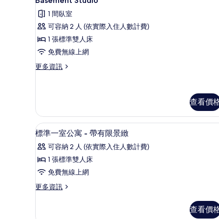
台
Basement Studio
示
間
的
1 間臥室
臥
Basement
所
室,
可容納 2 人 (依實際入住人數計費)
Studio
露
有
1 張標準雙人床
的
台
相
的
免費無線上網
所
詳
片
更
更多資訊
有
情
多
相
Basement
Studio
片
的
查看價
詳
情
高級寢具、隔音、熨斗/熨衣板
顯
4
標準一室公寓 - 帶有限景緻
示
可容納 2 人 (依實際入住人數計費)
標
1 張標準雙人床
準
免費無線上網
一
更
更多資訊
室
多
公
標
查看價
準
寓