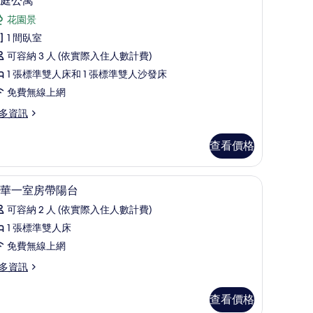
庭公寓
有
示
相
花園景
家
片
1 間臥室
庭
可容納 3 人 (依實際入住人數計費)
公
1 張標準雙人床和 1 張標準雙人沙發床
寓
免費無線上網
的
多資訊
所
有
查看價格
相
片
無線上網
高級寢具、隔音、熨斗/熨衣板、免費無線上網
顯
6
華一室房帶陽台
示
可容納 2 人 (依實際入住人數計費)
豪
1 張標準雙人床
華
免費無線上網
一
多資訊
室
房
查看價格
帶