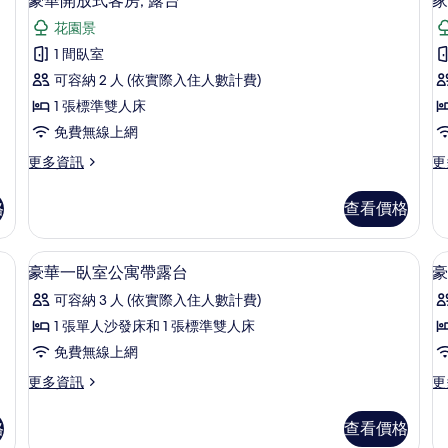
豪華開放式客房, 露台
家
的
房,
房
示
陽
的
所
花園景
豪
台
詳
有
1 間臥室
的
情
華
詳
相
可容納 2 人 (依實際入住人數計費)
開
情
片
1 張標準雙人床
放
免費無線上網
式
更
更
更多資訊
更
客
多
多
房,
豪
家
格
查看價格
華
庭
露
開
公
台
放
寓
、免費無線上網
高級寢具、隔音、熨斗/熨衣板、免費
顯
7
式
的
豪華一臥室公寓帶露台
豪
的
示
客
詳
所
可容納 3 人 (依實際入住人數計費)
房,
情
豪
露
有
1 張單人沙發床和 1 張標準雙人床
華
台
相
免費無線上網
的
一
詳
片
更
更
更多資訊
更
臥
情
多
多
室
豪
豪
格
查看價格
華
華
公