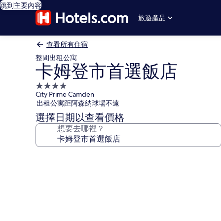
跳到主要內容
旅遊產品
查看所有住宿
整間出租公寓
卡姆登市首選飯店
4.0
City Prime Camden
星
出租公寓距阿森納球場不遠
級
選擇日期以查看價格
住
想要去哪裡？
宿
卡
姆
登
市