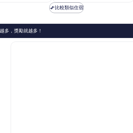
為
為
常
房
NT$3,349
NT$3,396
比較類似住宿
好，
倫
1,614
敦
則
市
評
中
論
越多，獎勵就越多！
心