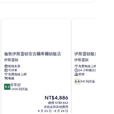
陽
台
的
倫敦伊斯靈頓安吉爾希爾頓飯店
伊斯靈頓飯店
所
有
相
片
倫
伊
倫敦伊斯靈頓安吉爾希爾頓飯店
伊斯靈頓飯店
敦
斯
伊斯靈頓
伊斯靈頓
伊
靈
寵物友善
免費無線上網
斯
頓
可停車
24 小時櫃台服務
靈
飯
免費無線上網
禁煙
頓
店
餐廳
6.4
安
伊
6.4
541 則評論
8.2
非常好
分，
吉
斯
8.2
分，
1,004 則評論
滿
爾
靈
滿
分
希
頓
現
NT$4,886
分
10，
爾
在
10
總價 NT$5,863
541
頓
價
含稅金和其他費用
分，
則
飯
格
8 月 23 日 - 8 月 24 日
8 月
非
評
店