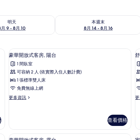
9 - 8月 10) 的供應情況
查看本週末 (8月 14 - 8月 16) 的供應情
明天
本週末
8月 9 - 8月 10
8月 14 - 8月 16
 高級寢具、隔音、熨斗/熨衣板、免費無線上網
豪華開放式客房, 陽台 | 高級寢具、
顯
7
豪華開放式客房, 陽台
舒
示
1 間臥室
豪
可容納 2 人 (依實際入住人數計費)
華
1 張標準雙人床
開
免費無線上網
放
更
更
更多資訊
更
式
多
多
客
豪
舒
華
適
房,
開
開
格
查看價格
陽
放
放
式
式
台
高級寢具、隔音、熨斗/熨衣板、免費無線上網
豪華開放式客房, 露台 | 高級寢具、
顯
客
客
8