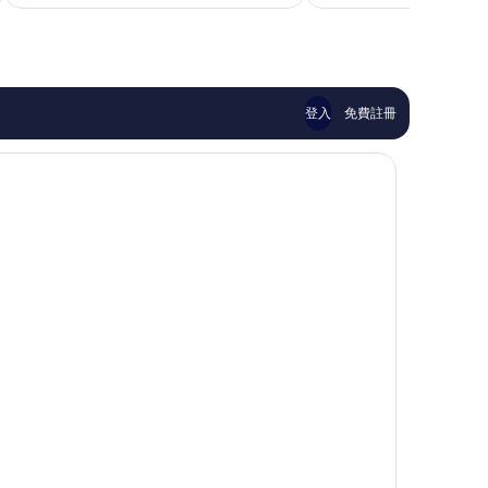
為
常
論
伊
NT$4,886
好，
斯
1,004
靈
則
頓
評
論
登入
免費註冊