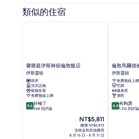
一
-
室
類似的住宿
公
帶
寓
有
-
馨樂庭伊斯林頓倫敦飯店
倫敦馬爾德倫
限
帶
有
景
限
緻
景
緻
的
的
所
詳
馨
倫
馨樂庭伊斯林頓倫敦飯店
倫敦馬爾德
情
有
樂
敦
伊斯靈頓
伊斯靈頓
庭
馬
相
廚房
免費無線上網
伊
爾
片
洗衣設施
空調
斯
德
寵物友善
健身房
林
倫
免費無線上網
酒吧
頓
芬
9.6
8.8
好極了
有夠讚
倫
斯
9.6
8.8
分，
分，
368 則評論
1,312 則評論
敦
伯
滿
滿
飯
里
現
NT$5,811
分
分
店
公
在
10
10
總價 NT$6,973
伊
園
價
含稅金和其他費用
分，
分，
斯
飯
格
8 月 16 日 - 8 月 17 日
好
有
靈
店