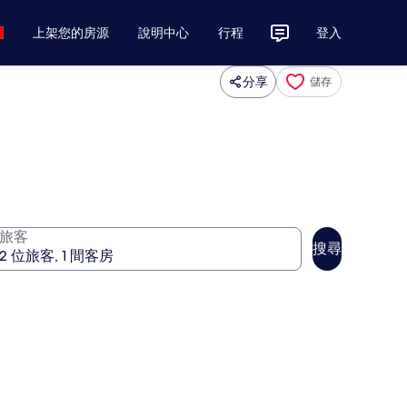
上架您的房源
說明中心
行程
登入
分享
儲存
旅客
搜尋