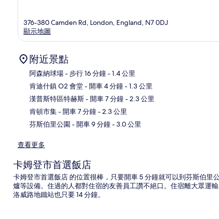
376-380 Camden Rd, London, England, N7 0DJ
顯示地圖
附近景點
阿森納球場
- 步行 16 分鐘
- 1.4 公里
肯迪什鎮 O2 會堂
- 開車 4 分鐘
- 1.3 公里
地
漢普斯特區特赫斯
- 開車 7 分鐘
- 2.3 公里
肯頓市集
- 開車 7 分鐘
- 2.3 公里
芬斯伯里公園
- 開車 9 分鐘
- 3.0 公里
查看更多
卡姆登市首選飯店
卡姆登市首選飯店 的位置很棒，只要開車 5 分鐘就可以到芬斯伯
爐等設備。住過的人都對住宿的友善員工讚不絕口。住宿離大眾運輸工
洛威路地鐵站也只要 14 分鐘。