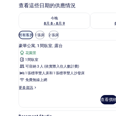
查看這些日期的供應情況
查看今晚 (8月 8 - 8月 9) 的供應情況
查看明天 (8月 
今晚
8月 8 - 8月 9
可
所有客房
1 張床
2 張床
用
豪華公寓, 1 間臥室, 露台 |
顯
的
5
豪華公寓, 1 間臥室, 露台
示
客
花園景
房
豪
1 間臥室
篩
華
可容納 3 人 (依實際入住人數計費)
選
公
條
1 張標準雙人床和 1 張標準雙人沙發床
寓,
件
免費無線上網
1
更
更多資訊
間
多
臥
豪
查看價
華
室,
公
露
寓,
Basement Studio | 
顯
4
1