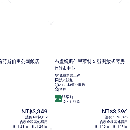
一
一
寓
臥
室
室
房
帶
公
帶
露
寓
陽
芬斯伯里公園飯店
布盧姆斯伯里萊特 2 號開放式客房
帶
台
台
露
的
的
台
詳
的
情
所
詳
有
情
相
布
倫芬斯伯里公園飯店
布盧姆斯伯里萊特 2 號開放式客房
盧
片
倫敦市中心
姆
免費無線上網
斯
洗衣設施
伯
24 小時櫃台服務
里
禁煙
萊
8.4
非常好
特
8.4
分，
1,614 則評論
2
滿
號
現
現
NT$3,349
NT$3,396
分
開
在
在
10
總價 NT$4,019
總價 NT$4,075
放
價
價
含稅金和其他費用
含稅金和其他費用
分，
式
格
格
8 月 23 日 - 8 月 24 日
8 月 16 日 - 8 月 17 日
非
客