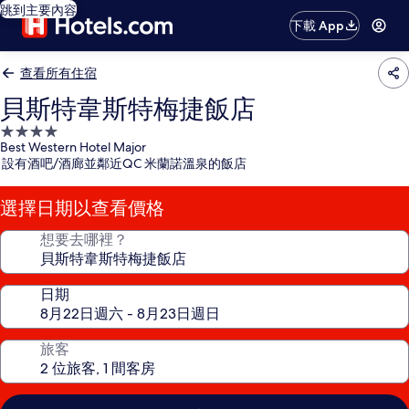
跳到主要內容
下載 App
查看所有住宿
貝斯特韋斯特梅捷飯店
4.0
Best Western Hotel Major
星
設有酒吧/酒廊並鄰近QC 米蘭諾溫泉的飯店
級
住
選擇日期以查看價格
宿
想要去哪裡？
日期
旅客