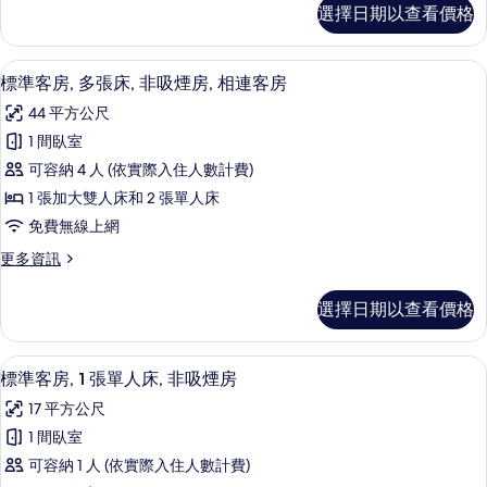
標
有
選擇日期以查看價格
詳
準
大
情
相
客
雙
房,
片
羽絨被、迷你吧、客房內保險箱、隔音
顯
5
1
人
標準客房, 多張床, 非吸煙房, 相連客房
示
張
床,
44 平方公尺
加
標
非
大
1 間臥室
準
雙
吸
可容納 4 人 (依實際入住人數計費)
人
客
煙
床,
1 張加大雙人床和 2 張單人床
房,
非
房
免費無線上網
吸
多
的
煙
更
更多資訊
張
房
多
所
的
床,
標
有
選擇日期以查看價格
詳
準
非
情
相
客
吸
房,
片
標準客房, 1 張單人床, 非吸煙房 | 
顯
6
多
標準客房, 1 張單人床, 非吸煙房
煙
示
張
房,
17 平方公尺
床,
標
非
相
1 間臥室
準
吸
連
可容納 1 人 (依實際入住人數計費)
煙
客