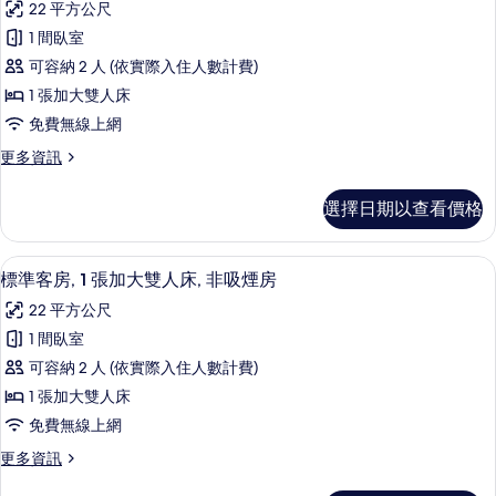
床,
22 平方公尺
加
舒
非
大
1 間臥室
適
雙
吸
可容納 2 人 (依實際入住人數計費)
人
客
煙
床,
1 張加大雙人床
房,
非
房
免費無線上網
吸
1
(Small
煙
更
更多資訊
張
Room)
房
多
加
(Small
舒
的
選擇日期以查看價格
Room)
適
大
所
的
客
雙
詳
房,
有
羽絨被、迷你吧、客房內保險箱、隔音
顯
情
8
1
人
標準客房, 1 張加大雙人床, 非吸煙房
相
示
張
床,
22 平方公尺
片
加
標
非
大
1 間臥室
準
雙
吸
可容納 2 人 (依實際入住人數計費)
人
客
煙
床,
1 張加大雙人床
房,
非
房
免費無線上網
吸
1
的
煙
更
更多資訊
張
房
多
所
加
的