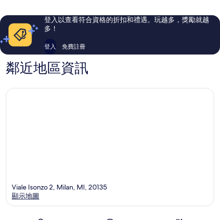
則
則
評
評
登入以查看符合資格的折扣和禮遇。玩越多，獎勵就越
論
論
多！
登入
免費註冊
鄰近地區資訊
Viale Isonzo 2, Milan, MI, 20135
顯示地圖