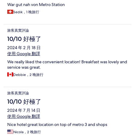
War gut nah von Metro Station
Sedik，1 晚旅行
旅客真實評論
10/10 好極了
2024 年 2 月 18 日
使用 Google 翻譯
We really liked the convenient location! Breakfast was lovely and
service was great.
Debbie，2 晚旅行
旅客真實評論
10/10 好極了
2024 年 7 月 14 日
使用 Google 翻譯
Nice hotel great location on top of metro 3 and shops
Nicola，2 晚旅行