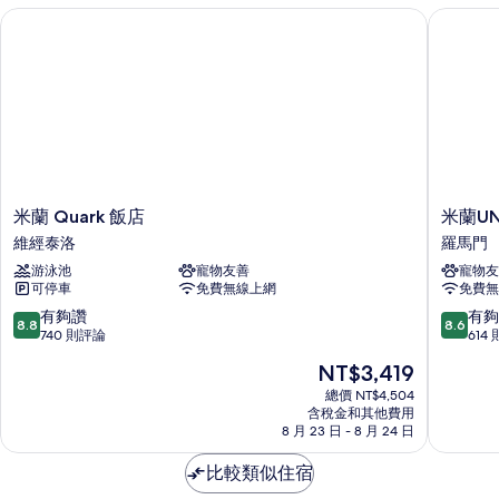
情
米蘭 Quark 飯店
米蘭UN
米
米
米蘭 Quark 飯店
米蘭U
蘭
蘭
維經泰洛
羅馬門
Quark
UNA
游泳池
寵物友善
寵物友
飯
飯
可停車
免費無線上網
免費無
店
店
維
地
8.8
8.6
有夠讚
有夠
8.8
8.6
經
中
分，
分，
740 則評論
614
泰
海
滿
滿
現
NT$3,419
洛
羅
分
分
在
馬
10
10
總價 NT$4,504
價
含稅金和其他費用
門
分，
分，
格
8 月 23 日 - 8 月 24 日
有
有
為
夠
夠
NT$3,419
比較類似住宿
讚，
讚，
740
614