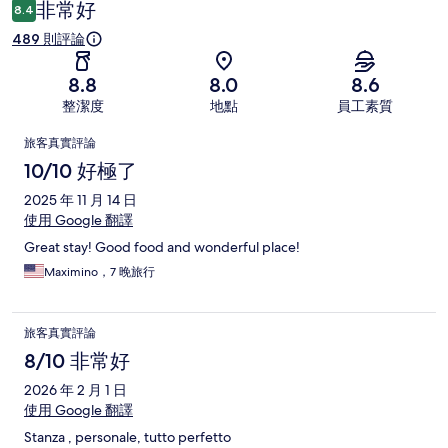
論
非常好
8.4
489 則評論
8.8
8.0
8.6
整潔度
地點
員工素質
評
旅客真實評論
論
10/10 好極了
2025 年 11 月 14 日
使用 Google 翻譯
Great stay! Good food and wonderful place!
Maximino，7 晚旅行
旅客真實評論
8/10 非常好
2026 年 2 月 1 日
使用 Google 翻譯
Stanza , personale, tutto perfetto