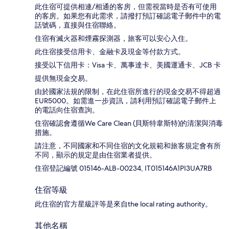
此住宿可提供相連/相通的客房，但需視當時是否有可使用
的客房。如果您有此需求，請撥打預訂確認電子郵件中的電
話號碼，直接與住宿聯絡。
住宿有滅火器和煙霧探測器，旅客可以安心入住。
此住宿接受信用卡、金融卡及現金等付款方式。
接受以下信用卡：Visa 卡、萬事達卡、美國運通卡、JCB 卡
提供無現金交易。
由於國家法規的限制，在此住宿所進行的現金交易不得超過
EUR5000。如需進一步資訊，請利用預訂確認電子郵件上
的電話向住宿查詢。
住宿確認會遵循We Care Clean (貝斯特韋斯特)的清潔與消毒
措施。
請注意，不同國家和不同住宿的文化規範和旅客規定會有所
不同，顯示的規定是由住宿業者提供。
住宿登記編號 015146-ALB-00234, IT015146A1PI3UA7RB
住宿等級
此住宿的官方星級評等是來自the local rating authority。
其他名稱