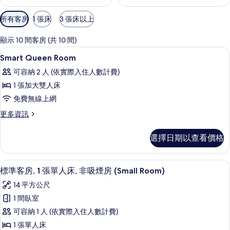
可
所有客房
1 張床
3 張床以上
用
的
顯示 10 間客房 (共 10 間)
客
羽絨被、迷你吧、客房內保險箱、隔音
顯
8
Smart Queen Room
房
示
篩
可容納 2 人 (依實際入住人數計費)
Smart
選
1 張加大雙人床
Queen
條
免費無線上網
Room
件
的
更
更多資訊
多
所
Smart
選擇日期以查看價格
有
Queen
Room
相
的
標準客房, 1 張單人床, 非吸煙房 (Sma
顯
片
5
詳
標準客房, 1 張單人床, 非吸煙房 (Small Room)
示
情
14 平方公尺
標
1 間臥室
準
可容納 1 人 (依實際入住人數計費)
客
1 張單人床