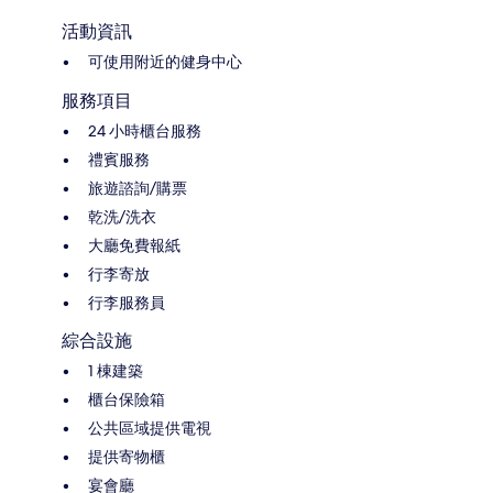
活動資訊
可使用附近的健身中心
服務項目
24 小時櫃台服務
禮賓服務
旅遊諮詢/購票
乾洗/洗衣
大廳免費報紙
行李寄放
行李服務員
綜合設施
1 棟建築
櫃台保險箱
公共區域提供電視
提供寄物櫃
宴會廳