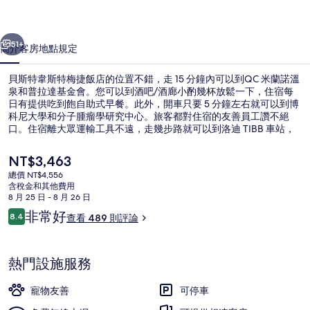
梅
一個
下一個
捷
51+
簡介
客房
地點
規定
飯
貝斯特韋斯特梅捷飯店的位置不錯，走 15 分鐘內可以到QC 米蘭諾溫
店
泉和普拉達基金會。您可以到酒吧/酒廊小酌幾杯放鬆一下，住宿每
日有提供吃到飽自助式早餐。此外，開車只要 5 分鐘左右就可以到博
的
科尼大學和分子腫瘤學研究中心。旅客都對住宿的友善員工讚不絕
相
口。住宿離大眾運輸工具不遠，走幾步路就可以到洛迪 TIBB 車站，
米蘭羅馬門車站則是走 5 分鐘可以到。
片
目
NT$3,463
前
集
總價 NT$4,556
的
含稅金和其他費用
每日付費供應吃到飽自助式早餐
價
8 月 25 日 - 8 月 26 日
格
評
非常好
8.4
查看 489 則評論
是
8.4 分，滿分 10 分，
論
NT$3,463
熱門設施服務
寵物友善
可停車