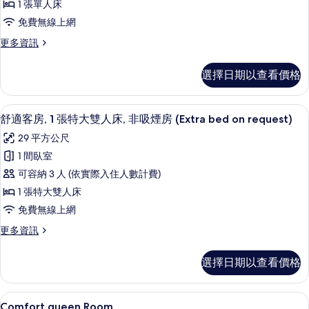
房,
客
1 張單人床
房,
相
房
免費無線上網
連
1
的
客
更
更多資訊
張
房
多
所
單
的
標
選擇日期以查看價格
有
詳
準
人
情
客
相
床,
房,
舒適客房, 1 張特大雙人床, 非吸煙房 (Ext
顯
片
4
1
非
舒適客房, 1 張特大雙人床, 非吸煙房 (Extra bed on request)
示
張
吸
29 平方公尺
單
舒
煙
人
1 間臥室
適
床,
房
可容納 3 人 (依實際入住人數計費)
非
客
的
吸
1 張特大雙人床
房,
煙
所
免費無線上網
房
1
有
的
更
更多資訊
張
詳
多
相
特
情
舒
片
選擇日期以查看價格
適
大
客
雙
房,
羽絨被、迷你吧、客房內保險箱、隔音
顯
13
1
人
Comfort queen Room