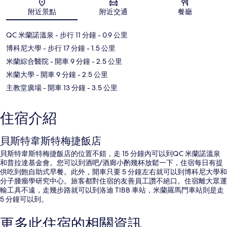
地圖
附近景點
附近交通
餐廳
QC 米蘭諾溫泉
- 步行 11 分鐘
- 0.9 公里
博科尼大學
- 步行 17 分鐘
- 1.5 公里
米蘭綜合醫院
- 開車 9 分鐘
- 2.5 公里
米蘭大學
- 開車 9 分鐘
- 2.5 公里
主教堂廣場
- 開車 13 分鐘
- 3.5 公里
住宿介紹
貝斯特韋斯特梅捷飯店
貝斯特韋斯特梅捷飯店的位置不錯，走 15 分鐘內可以到QC 米蘭諾溫泉
和普拉達基金會。您可以到酒吧/酒廊小酌幾杯放鬆一下，住宿每日有提
供吃到飽自助式早餐。此外，開車只要 5 分鐘左右就可以到博科尼大學和
分子腫瘤學研究中心。旅客都對住宿的友善員工讚不絕口。住宿離大眾運
輸工具不遠，走幾步路就可以到洛迪 TIBB 車站，米蘭羅馬門車站則是走
5 分鐘可以到。
更多此住宿的相關資訊