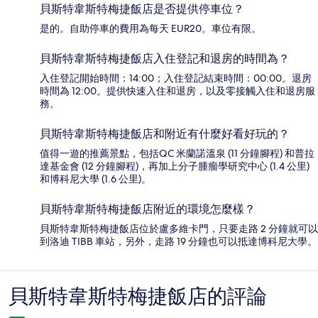
貝斯特韋斯特梅捷飯店是否提供停車位？
是的。自助停車的費用為每天 EUR20。車位有限。
貝斯特韋斯特梅捷飯店入住登記和退房的時間為？
入住登記開始時間：14:00；入住登記結束時間：00:00。退房
時間為 12:00。提供快速入住和退房，以及零接觸入住和退房服
務。
貝斯特韋斯特梅捷飯店和附近有什麼好看好玩的？
值得一遊的推薦景點，包括QC 米蘭諾溫泉 (11 分鐘腳程) 和普拉
達基金會 (12 分鐘腳程)，再加上分子腫瘤學研究中心 (1.4 公里)
和博科尼大學 (1.6 公里)。
貝斯特韋斯特梅捷飯店附近的環境怎麼樣？
貝斯特韋斯特梅捷飯店位於盧多維卡門，只要走路 2 分鐘就可以
到洛迪 TIBB 車站，另外，走路 19 分鐘也可以抵達博科尼大學。
貝斯特韋斯特梅捷飯店的評論
評