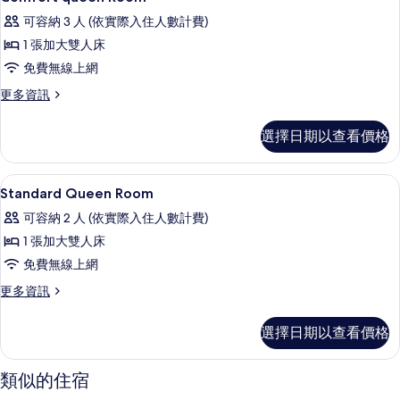
示
張
床,
可容納 3 人 (依實際入住人數計費)
特
Comfort
非
大
1 張加大雙人床
queen
雙
吸
免費無線上網
Room
人
煙
床,
的
更
更多資訊
非
多
房
所
吸
Comfort
(Extra
選擇日期以查看價格
煙
有
queen
bed
房
Room
相
(Extra
的
on
羽絨被、迷你吧、客房內保險箱、隔音
顯
bed
片
7
詳
Standard Queen Room
request)
on
示
情
的
可容納 2 人 (依實際入住人數計費)
request)
Standard
的
所
1 張加大雙人床
Queen
詳
有
免費無線上網
情
Room
相
的
更
更多資訊
多
片
所
Standard
選擇日期以查看價格
有
Queen
Room
相
的
類似的住宿
片
詳