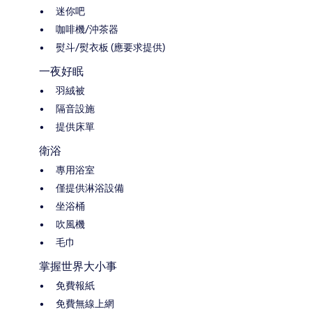
迷你吧
咖啡機/沖茶器
熨斗/熨衣板 (應要求提供)
一夜好眠
羽絨被
隔音設施
提供床單
衛浴
專用浴室
僅提供淋浴設備
坐浴桶
吹風機
毛巾
掌握世界大小事
免費報紙
免費無線上網