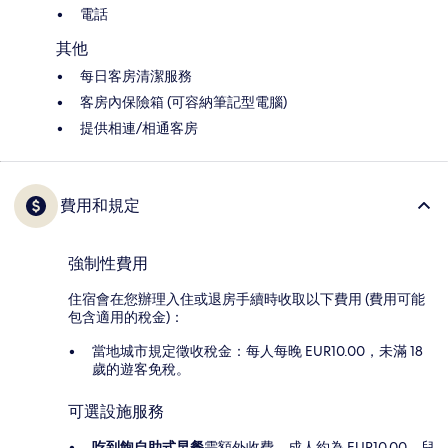
電話
其他
每日客房清潔服務
客房內保險箱 (可容納筆記型電腦)
提供相連/相通客房
費用和規定
強制性費用
住宿會在您辦理入住或退房手續時收取以下費用 (費用可能
包含適用的稅金)：
當地城市規定徵收稅金：每人每晚 EUR10.00，未滿 18
歲的遊客免稅。
可選設施服務
吃到飽自助式早餐
需額外收費，成人約為 EUR10.00，兒