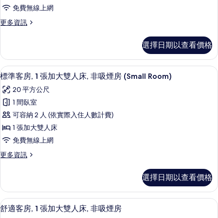
房,
免費無線上網
1
更
更多資訊
張
多
單
標
選擇日期以查看價格
準
人
客
床,
房,
標準客房, 1 張加大雙人床, 非吸煙房 (S
顯
6
1
非
標準客房, 1 張加大雙人床, 非吸煙房 (Small Room)
示
張
吸
20 平方公尺
單
標
煙
人
1 間臥室
準
床,
房
可容納 2 人 (依實際入住人數計費)
非
客
(Small
吸
1 張加大雙人床
房,
煙
Room)
免費無線上網
房
1
的
(Small
更
更多資訊
張
所
Room)
多
加
的
標
有
選擇日期以查看價格
詳
準
大
相
情
客
雙
房,
片
舒適客房, 1 張加大雙人床, 非吸煙房
顯
9
1
人
舒適客房, 1 張加大雙人床, 非吸煙房
示
張