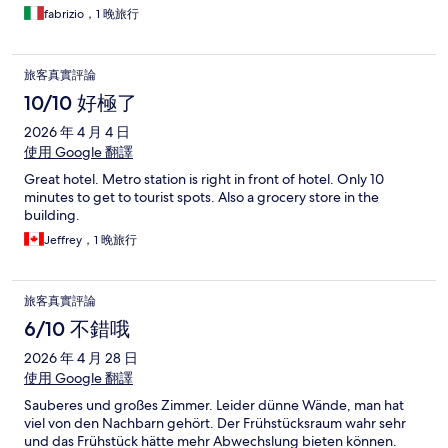
fabrizio，1 晚旅行
旅客真實評論
10/10 好極了
2026 年 4 月 4 日
使用 Google 翻譯
Great hotel. Metro station is right in front of hotel. Only 10
minutes to get to tourist spots. Also a grocery store in the
building.
Jeffrey，1 晚旅行
旅客真實評論
6/10 不錯哦
2026 年 4 月 28 日
使用 Google 翻譯
Sauberes und großes Zimmer. Leider dünne Wände, man hat
viel von den Nachbarn gehört. Der Frühstücksraum wahr sehr
und das Frühstück hätte mehr Abwechslung bieten können.