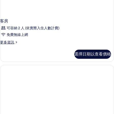
客房
可容納 2 人 (依實際入住人數計費)
免費無線上網
更
更多資訊
多
客
選擇日期以查看價格
房
的
詳
情