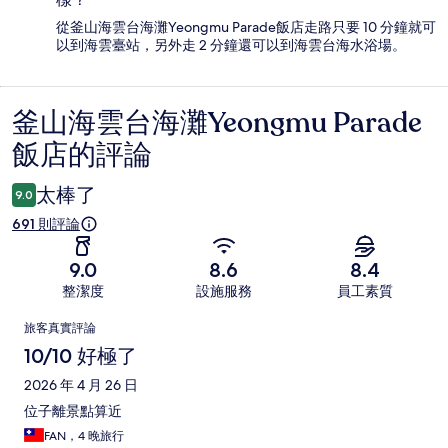
從釜山海雲台海灘Yeongmu Parade飯店走路只要 10 分鐘就可
以到海雲臺站，另外走 2 分鐘還可以到海雲台海水浴場。
釜山海雲台海灘Yeongmu Parade
評
飯店的評論
論
太棒了
9.0
691 則評論
9.0
8.6
8.4
整潔度
設施服務
員工素質
評
旅客真實評論
論
10/10 好極了
2026 年 4 月 26 日
位子離景點算近
FAN，4 晚旅行