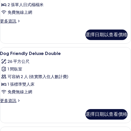
2 張單人日式榻榻米
所
免費無線上網
有
更
更多資訊
相
多
片
Suite
選擇日期以查看價格
Ondol
的
詳
Dog Friendly Deluxe Doubl
顯
6
情
Dog Friendly Deluxe Double
示
26 平方公尺
Dog
1 間臥室
Friendly
可容納 2 人 (依實際入住人數計費)
Deluxe
1 張標準雙人床
Double
的
免費無線上網
所
更
更多資訊
多
有
Dog
選擇日期以查看價格
相
Friendly
Deluxe
片
Double
Dog Friendly Deluxe Twin 
顯