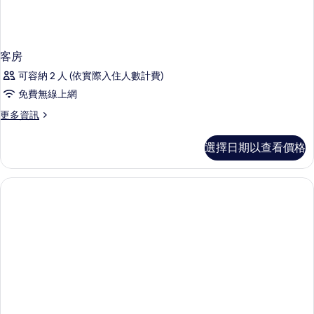
客房
可容納 2 人 (依實際入住人數計費)
免費無線上網
更
更多資訊
多
客
選擇日期以查看價格
房
的
詳
情