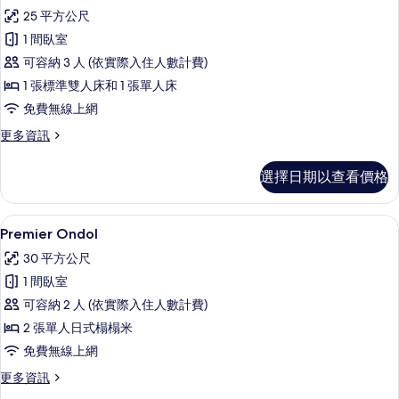
Ocean
25 平方公尺
Premier
1 間臥室
Twin
可容納 3 人 (依實際入住人數計費)
的
1 張標準雙人床和 1 張單人床
所
免費無線上網
有
相
更
更多資訊
多
片
Ocean
選擇日期以查看價格
Premier
Twin
的
Premier Ondol | 隔音、免費無
顯
1
詳
Premier Ondol
示
情
30 平方公尺
Premier
1 間臥室
Ondol
可容納 2 人 (依實際入住人數計費)
的
2 張單人日式榻榻米
所
免費無線上網
有
更
更多資訊
相
多