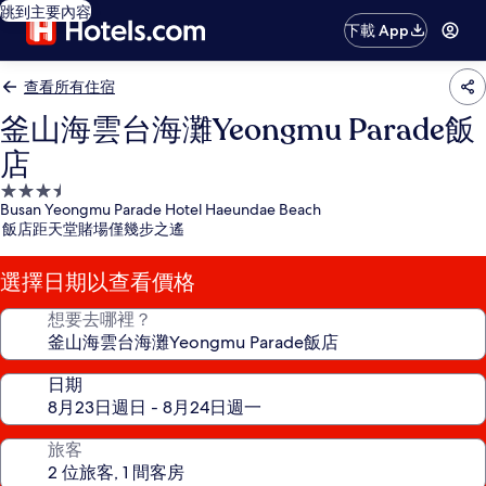
跳到主要內容
下載 App
查看所有住宿
釜山海雲台海灘Yeongmu Parade飯
店
3.5
Busan Yeongmu Parade Hotel Haeundae Beach
星
飯店距天堂賭場僅幾步之遙
級
住
選擇日期以查看價格
宿
想要去哪裡？
日期
旅客