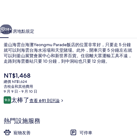
海
灘
一個
下一個
Yeongmu
38+
簡介
客房
地點
規定
Parade
釜山海雲台海灘Yeongmu Parade飯店的位置非常好，只要走 5 分鐘
飯
就可以到海雲台海水浴場和天堂賭場。此外，開車只要 5 分鐘左右就
店
可以到釜山展覽會展中心和新世界百貨。住宿離大眾運輸工具不遠，
走路到海雲臺站只要 10 分鐘，到中洞站也只要 12 分鐘。
的
相
目
NT$1,468
前
總價 NT$1,624
片
的
含稅金和其他費用
價
9 月 9 日 - 9 月 10 日
集
外觀
格
評
太棒了
9.0
查看 691 則評論
是
9.0 分，滿分 10 分，
論
NT$1,468
熱門設施服務
寵物友善
可停車