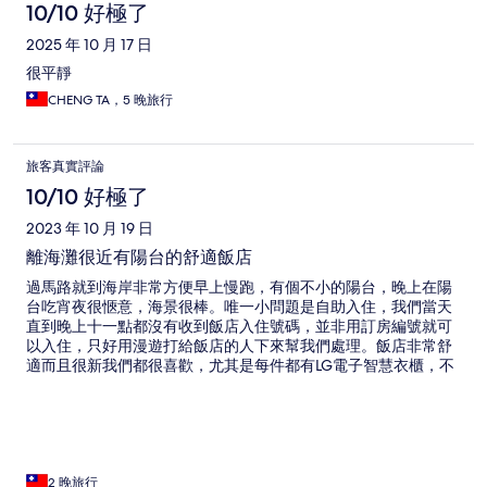
10/10 好極了
2025 年 10 月 17 日
很平靜
CHENG TA，5 晚旅行
旅客真實評論
10/10 好極了
2023 年 10 月 19 日
離海灘很近有陽台的舒適飯店
過馬路就到海岸非常方便早上慢跑，有個不小的陽台，晚上在陽
台吃宵夜很愜意，海景很棒。唯一小問題是自助入住，我們當天
直到晚上十一點都沒有收到飯店入住號碼，並非用訂房編號就可
以入住，只好用漫遊打給飯店的人下來幫我們處理。飯店非常舒
適而且很新我們都很喜歡，尤其是每件都有LG電子智慧衣櫃，不
管是烘衣服或消毒整平都很方便。
2 晚旅行