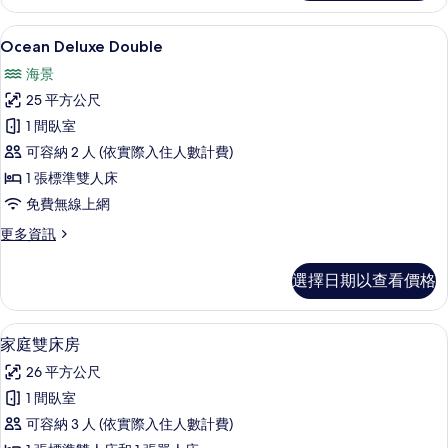
雙
相
人
Ocean Deluxe Double | 隔
顯
1
房
Ocean Deluxe Double
片
示
的
海景
詳
Ocean
情
25 平方公尺
Deluxe
1 間臥室
Double
可容納 2 人 (依實際入住人數計費)
的
1 張標準雙人床
所
免費無線上網
有
相
更
更多資訊
多
片
Ocean
選擇日期以查看價格
Deluxe
Double
的
家庭雙床房 | 隔音、免費無線上網、
顯
1
詳
家庭雙床房
示
情
26 平方公尺
家
1 間臥室
庭
可容納 3 人 (依實際入住人數計費)
雙