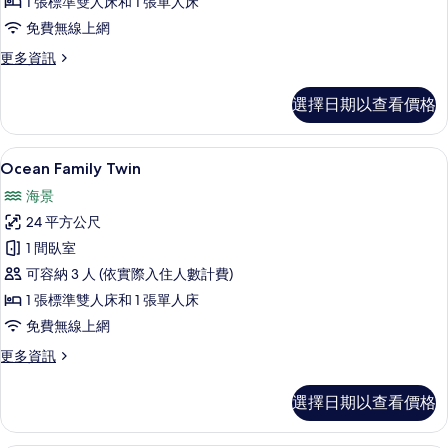
1 張標準雙人床和 1 張單人床
床
免費無線上網
房
更
更多資訊
的
多
所
家
選擇日期以查看價格
庭
有
雙
相
床
Ocean Family Twin | 隔音、
顯
1
房
Ocean Family Twin
片
示
的
海景
詳
Ocean
情
24 平方公尺
Family
1 間臥室
Twin
可容納 3 人 (依實際入住人數計費)
的
1 張標準雙人床和 1 張單人床
所
免費無線上網
有
相
更
更多資訊
多
片
Ocean
選擇日期以查看價格
Family
Twin
的