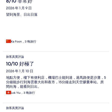
8/10 非常好
2026 年 1 月 9 日
望到海景、日出日落
Ka Foon，3 晚旅行
旅客真實評論
10/10 好極了
2026 年 1 月 10 日
地點方便，樓下有便利店，機場巴士能到達，過馬路便是沙灘，5
分鐘能步行到海雲臺大街和夜市，15分鐘走到天空膠囊車站。房
間向海，能看到日出。
Lok Yiu，3 晚旅行
旅客真實評論