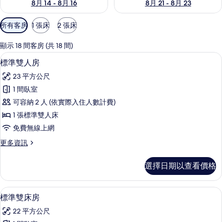
8月 14 - 8月 16
8月 21 - 8月 23
可
所有客房
1 張床
2 張床
用
的
顯示 18 間客房 (共 18 間)
客
隔音、免費無線上網、獨特裝潢、布置
顯
1
標準雙人房
房
示
篩
23 平方公尺
標
選
1 間臥室
準
條
可容納 2 人 (依實際入住人數計費)
雙
件
1 張標準雙人床
人
免費無線上網
房
更
更多資訊
的
多
所
標
選擇日期以查看價格
準
有
雙
相
人
隔音、免費無線上網、獨特裝潢、布置
顯
1
房
標準雙床房
片
示
的
22 平方公尺
詳
標