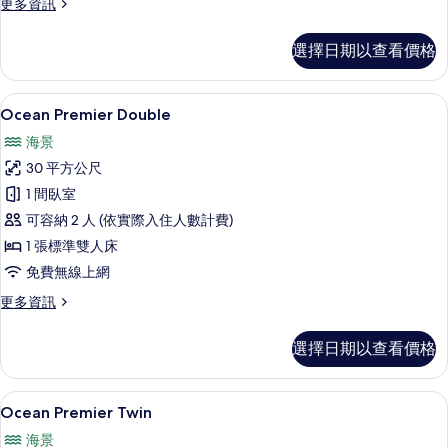
更
更多資訊
的
多
所
極
選擇日期以查看價格
品
有
雙
相
人
隔音、免費無線上網、獨特裝潢、布置
顯
1
房
Ocean Premier Double
片
示
的
海景
詳
Ocean
情
30 平方公尺
Premier
1 間臥室
Double
可容納 2 人 (依實際入住人數計費)
的
1 張標準雙人床
所
免費無線上網
有
相
更
更多資訊
多
片
Ocean
選擇日期以查看價格
Premier
Double
的
Ocean Premier Twin | 隔音、
顯
1
詳
Ocean Premier Twin
示
情
海景