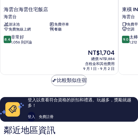
海
東
海雲台海雲住宅飯店
東橫 I
雲
橫
海雲台
海雲台
台
INN
游泳池
免費停車
免費早
海
釜
免費無線上網
餐廳
空調
雲
山
住
海
8.4
9.0
非常好
太棒
8.4
9.0
宅
雲
分，
分，
1,056 則評論
1,2
飯
台
滿
滿
現
NT$1,704
店
2
分
分
在
海
號
10
10
總價 NT$1,884
價
雲
含稅金和其他費用
店
分，
分，
格
9 月 1 日 - 9 月 2 日
台
海
非
太
為
雲
常
棒
NT$1,704
比較類似住宿
台
好，
了，
1,056
1,212
則
則
評
評
登入以查看符合資格的折扣和禮遇。玩越多，獎勵就越
論
論
多！
登入
免費註冊
鄰近地區資訊