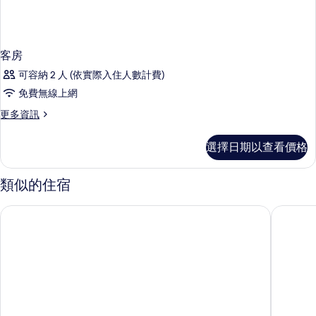
客房
可容納 2 人 (依實際入住人數計費)
免費無線上網
更
更多資訊
多
客
選擇日期以查看價格
房
的
詳
類似的住宿
情
海雲台海雲住宅飯店
東橫 IN