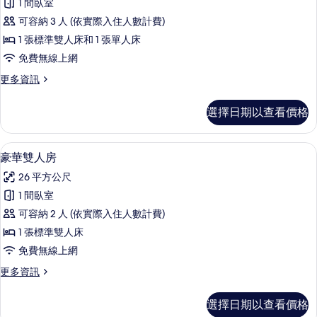
情
1 間臥室
準
可容納 3 人 (依實際入住人數計費)
雙
1 張標準雙人床和 1 張單人床
床
免費無線上網
房
更
更多資訊
的
多
所
標
選擇日期以查看價格
準
有
雙
相
床
豪華雙人房 | 隔音、免費無線上網、
顯
1
房
豪華雙人房
片
示
的
26 平方公尺
詳
豪
情
1 間臥室
華
可容納 2 人 (依實際入住人數計費)
雙
1 張標準雙人床
人
免費無線上網
房
更
更多資訊
的
多
所
豪
選擇日期以查看價格
華
有