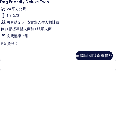
4
的
Dog Friendly Deluxe Twin
示
詳
24 平方公尺
情
Dog
1 間臥室
Friendly
可容納 2 人 (依實際入住人數計費)
Deluxe
1 張標準雙人床和 1 張單人床
Twin
的
免費無線上網
所
更
更多資訊
多
有
Dog
選擇日期以查看價格
相
Friendly
Deluxe
片
Twin
的
詳
情