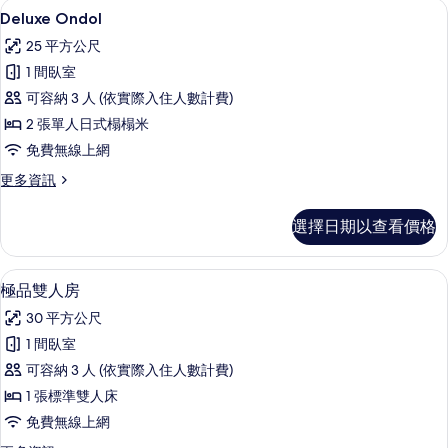
Deluxe Ondol | 隔音、免費無線
顯
1
詳
Deluxe Ondol
示
情
25 平方公尺
Deluxe
1 間臥室
Ondol
可容納 3 人 (依實際入住人數計費)
的
2 張單人日式榻榻米
所
免費無線上網
有
更
更多資訊
相
多
片
Deluxe
選擇日期以查看價格
Ondol
的
詳
隔音、免費無線上網、獨特裝潢、布置
顯
2
情
極品雙人房
示
30 平方公尺
極
1 間臥室
品
可容納 3 人 (依實際入住人數計費)
雙
1 張標準雙人床
人
免費無線上網
房