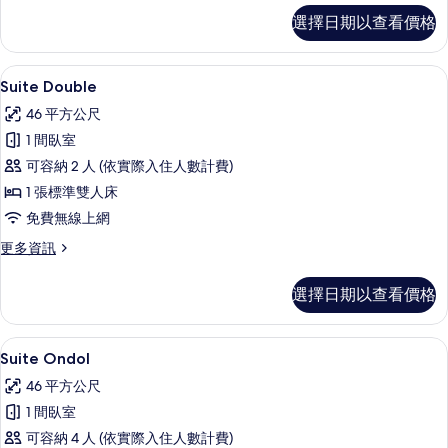
片
Premier
選擇日期以查看價格
Ondol
的
詳
Suite Double | 隔音、免費無線
顯
4
情
Suite Double
示
46 平方公尺
Suite
1 間臥室
Double
可容納 2 人 (依實際入住人數計費)
的
1 張標準雙人床
所
免費無線上網
有
更
更多資訊
相
多
片
Suite
選擇日期以查看價格
Double
的
詳
Suite Ondol | 隔音、免費無線上
顯
1
情
Suite Ondol
示
46 平方公尺
Suite
1 間臥室
Ondol
可容納 4 人 (依實際入住人數計費)
的