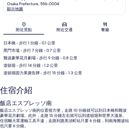
Osaka Prefecture, 556-0004
顯示地圖
地圖
附近景點
附近交通
餐廳
日本橋
- 步行 1 分鐘
- 0.1 公里
黑門市場
- 步行 7 分鐘
- 0.7 公里
難波豪華花月劇場
- 步行 9 分鐘
- 0.8 公里
道頓堀
- 步行 14 分鐘
- 1.2 公里
道頓堀固力果廣告牌
- 步行 15 分鐘
- 1.3 公里
住宿介紹
飯店エスプレッソ南
飯店エスプレッソ南的位置很方便，走路 10 分鐘就可以到日本橋和難波
豪華花月劇場。此外，走路 15 分鐘左右就可以到道頓堀和世界大溫泉。
住宿離大眾運輸工具不遠，走路到惠美須町站只要 6 分鐘，到南海難波站
也只要 6 分鐘。