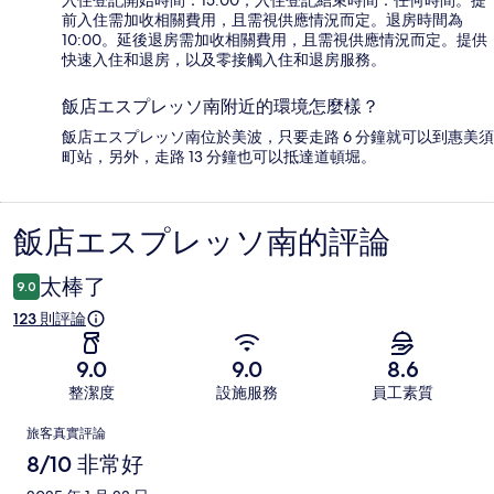
入住登記開始時間：15:00；入住登記結束時間：任何時間。提
前入住需加收相關費用，且需視供應情況而定。退房時間為
10:00。延後退房需加收相關費用，且需視供應情況而定。提供
快速入住和退房，以及零接觸入住和退房服務。
飯店エスプレッソ南附近的環境怎麼樣？
飯店エスプレッソ南位於美波，只要走路 6 分鐘就可以到惠美須
町站，另外，走路 13 分鐘也可以抵達道頓堀。
飯店エスプレッソ南的評論
評
論
太棒了
9.0
123 則評論
9.0
9.0
8.6
整潔度
設施服務
員工素質
評
旅客真實評論
論
8/10 非常好