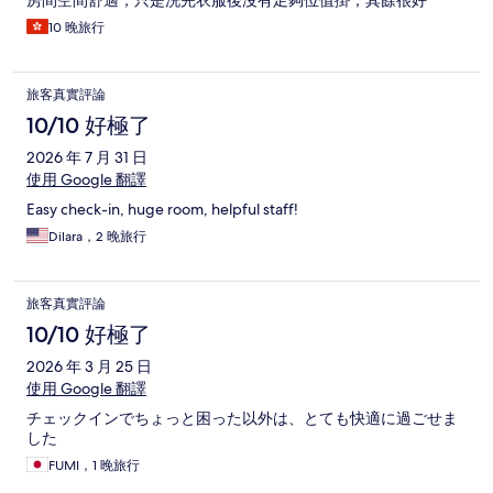
房間空間舒適，只是洗完衣服後沒有足夠位值掛，其餘很好
10 晚旅行
旅客真實評論
10/10 好極了
2026 年 7 月 31 日
使用 Google 翻譯
Easy check-in, huge room, helpful staff!
Dilara，2 晚旅行
旅客真實評論
10/10 好極了
2026 年 3 月 25 日
使用 Google 翻譯
チェックインでちょっと困った以外は、とても快適に過ごせま
した
FUMI，1 晚旅行