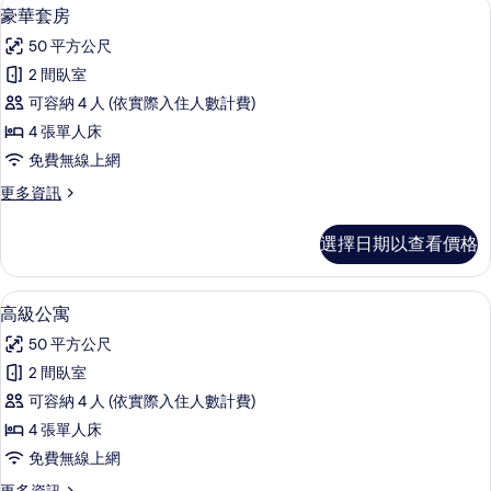
豪華套房 | 書桌、筆電工作空間、隔
顯
20
豪華套房
房
示
篩
50 平方公尺
豪
選
2 間臥室
華
條
可容納 4 人 (依實際入住人數計費)
套
件
4 張單人床
房
免費無線上網
的
更
更多資訊
所
多
有
豪
選擇日期以查看價格
華
相
套
片
房
高級公寓 | 書桌、筆電工作空間、隔
顯
20
的
高級公寓
示
詳
50 平方公尺
情
高
2 間臥室
級
可容納 4 人 (依實際入住人數計費)
公
4 張單人床
寓
免費無線上網
的
更