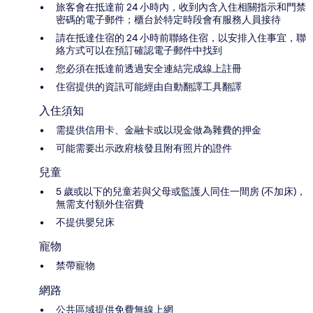
旅客會在抵達前 24 小時內，收到內含入住相關指示和門禁
密碼的電子郵件；櫃台於特定時段會有服務人員接待
請在抵達住宿的 24 小時前聯絡住宿，以安排入住事宜，聯
絡方式可以在預訂確認電子郵件中找到
您必須在抵達前透過安全連結完成線上註冊
住宿提供的資訊可能經由自動翻譯工具翻譯
入住須知
需提供信用卡、金融卡或以現金做為雜費的押金
可能需要出示政府核發且附有照片的證件
兒童
5 歲或以下的兒童若與父母或監護人同住一間房 (不加床)，
無需支付額外住宿費
不提供嬰兒床
寵物
禁帶寵物
網路
公共區域提供免費無線上網