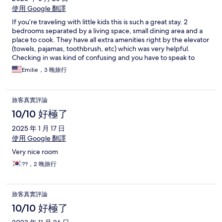
使用 Google 翻譯
If you’re traveling with little kids this is such a great stay. 2
bedrooms separated by a living space, small dining area and a
place to cook. They have all extra amenities right by the elevator
(towels, pajamas, toothbrush, etc) which was very helpful.
Checking in was kind of confusing and you have to speak to
someone over a tv but once that was all figured out it was great.
Emilie，3 晚旅行
The only thing I would like is a trash service or place to dump
garbage when you don’t want the room made up every day.
Other than that I would absolutely stay here again!
旅客真實評論
10/10 好極了
2025 年 1 月 17 日
使用 Google 翻譯
Very nice room
??，2 晚旅行
旅客真實評論
10/10 好極了