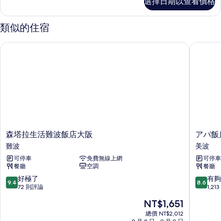
選擇日期以查看價格
級
有
雙
相
人
類似的住宿
房
片
的
森塔拉生活難波飯店大阪
アパ飯店
詳
情
森
ア
森塔拉生活難波飯店大阪
アパ飯
塔
パ
難波
美波
拉
飯
可停車
免費無線上網
可停車
生
店
餐廳
空調
餐廳
活
〈難
難
波
9.4
8.6
好極了
有夠
9.4
8.6
波
站
分，
分，
72 則評論
1,2
飯
東〉
滿
滿
現
NT$1,651
店
美
分
分
在
大
波
10
10
總價 NT$2,012
價