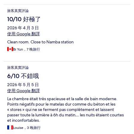
旅客真實評論
10/10 好極了
2026 年 4 月 3 日
使用 Google 翻譯
Clean room. Close to Namba station
Bi Yun，7 晚旅行
旅客真實評論
6/10 不錯哦
2026 年 5 月 5 日
使用 Google 翻譯
La chambre était très spacieuse et la salle de bain moderne.
Points négatifs pour le matelas dur comme du béton et les
« stores » qui ne se ferment pas complètement et laissent
passer toute la lumière à 6h du matin… les nuits étaient courtes
et inconfortables.
Louise，3 晚旅行