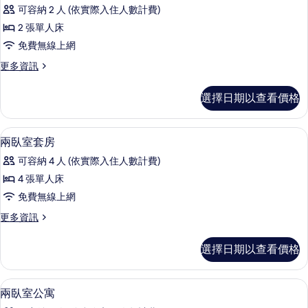
級
可容納 2 人 (依實際入住人數計費)
雙
2 張單人床
床
免費無線上網
房
更
更多資訊
的
多
所
高
選擇日期以查看價格
級
有
雙
相
床
書桌、筆電工作空間、隔音、免費無線
顯
21
房
兩臥室套房
片
示
的
可容納 4 人 (依實際入住人數計費)
詳
兩
情
4 張單人床
臥
免費無線上網
室
更
更多資訊
套
多
房
兩
選擇日期以查看價格
臥
的
室
所
套
書桌、筆電工作空間、隔音、免費無線
顯
21
房
兩臥室公寓
有
示
的