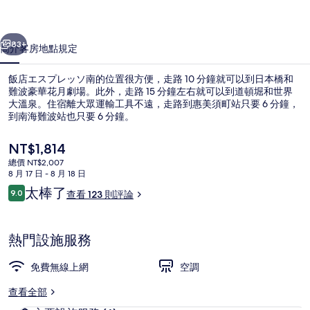
ッ
一個
下一個
ソ
83+
簡介
客房
地點
規定
南
飯店エスプレッソ南的位置很方便，走路 10 分鐘就可以到日本橋和
的
難波豪華花月劇場。此外，走路 15 分鐘左右就可以到道頓堀和世界
大溫泉。住宿離大眾運輸工具不遠，走路到惠美須町站只要 6 分鐘，
相
到南海難波站也只要 6 分鐘。
片
目
NT$1,814
集
前
總價 NT$2,007
的
8 月 17 日 - 8 月 18 日
價
評
太棒了
9.0
住宿入口
查看 123 則評論
格
9.0 分，滿分 10 分，
論
是
NT$1,814
熱門設施服務
免費無線上網
空調
查看全部