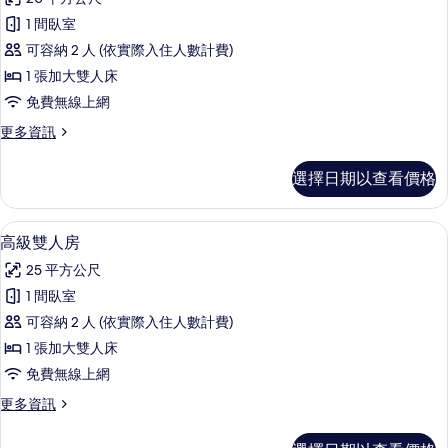
相
詳
豪
情
片
1 間臥室
華
可容納 2 人 (依實際入住人數計費)
雙
1 張加大雙人床
人
免費無線上網
房
更
更多資訊
的
多
所
豪
選擇日期以查看價格
華
有
雙
相
人
高級雙人房 | 書桌、筆電工作空間、
顯
10
房
高級雙人房
片
示
的
25 平方公尺
詳
高
情
1 間臥室
級
可容納 2 人 (依實際入住人數計費)
雙
1 張加大雙人床
人
免費無線上網
房
更
更多資訊
的
多
所
高