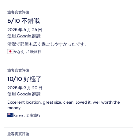
旅客真實評論
6/10 不錯哦
2025 年 6 月 26 日
使用 Google 翻譯
清潔で部屋も広く過ごしやすかったです。
かなえ，1 晚旅行
旅客真實評論
10/10 好極了
2025 年 9 月 20 日
使用 Google 翻譯
Excellent location, great size, clean. Loved it, well worth the
money
Karen，2 晚旅行
旅客真實評論