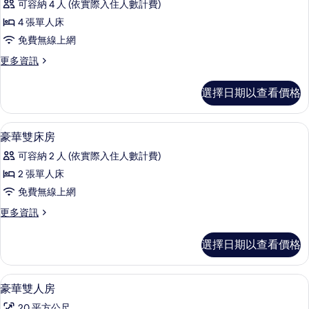
相
可容納 4 人 (依實際入住人數計費)
詳
兩
情
片
4 張單人床
臥
免費無線上網
室
更
更多資訊
公
多
寓
兩
選擇日期以查看價格
臥
的
室
所
公
書桌、筆電工作空間、隔音、免費無線
顯
15
寓
豪華雙床房
有
示
的
相
可容納 2 人 (依實際入住人數計費)
詳
豪
情
片
2 張單人床
華
免費無線上網
雙
更
更多資訊
床
多
房
豪
選擇日期以查看價格
華
的
雙
所
床
豪華雙人房 | 書桌、筆電工作空間、
顯
12
房
豪華雙人房
有
示
的
20 平方公尺