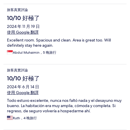
旅客真實評論
10/10 好極了
2024 年 11 月 19 日
使用 Google 翻譯
Excellent room. Spacious and clean. Area is great too. Will
definitely stay here again.
Abdul Muhaimin，5 晚旅行
旅客真實評論
10/10 好極了
2024 年 6 月 14 日
使用 Google 翻譯
Todo estuvo excelente, nunca nos faltó nada y el desayuno muy
bueno. La habitación era muy amplia, cómoda y completa. Si
regreso, de seguro volvería a hospedarme ahí.
Ruth，4 晚旅行