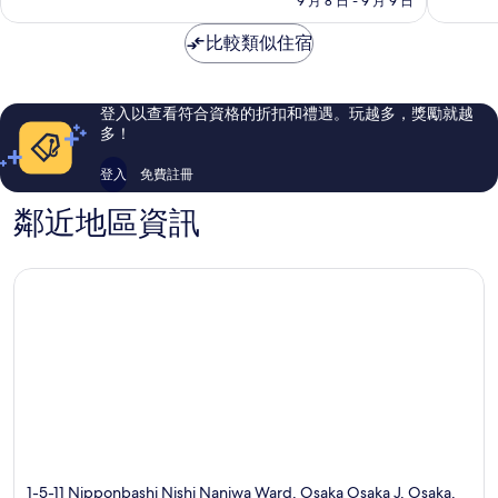
阪
9 月 8 日 - 9 月 9 日
分，
分，
格
難
好
有
為
波
比較類似住宿
極
夠
NT$1,651
了，
讚，
72
1,213
則
則
登入以查看符合資格的折扣和禮遇。玩越多，獎勵就越
評
評
多！
論
論
登入
免費註冊
鄰近地區資訊
1-5-11 Nipponbashi Nishi Naniwa Ward, Osaka Osaka J, Osaka,