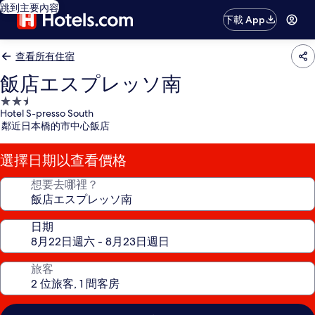
跳到主要內容
下載 App
查看所有住宿
飯店エスプレッソ南
2.5
Hotel S-presso South
星
鄰近日本橋的市中心飯店
級
住
選擇日期以查看價格
宿
想要去哪裡？
日期
旅客