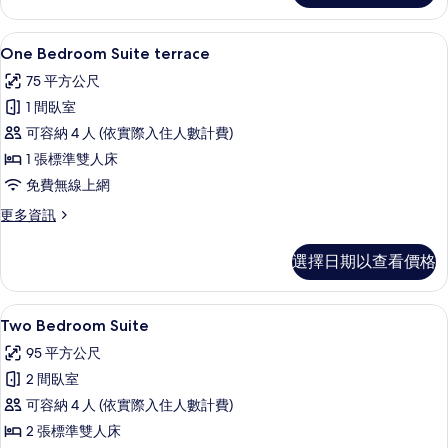
的
詳
One Bedroom Suite terrace
顯
8
情
One Bedroom Suite terrace
示
75 平方公尺
One
1 間臥室
Bedroom
可容納 4 人 (依實際入住人數計費)
Suite
1 張標準雙人床
terrace
的
免費無線上網
所
更
更多資訊
多
有
One
選擇日期以查看價格
相
Bedroom
Suite
片
terrace
高級寢具、迷你吧、客房內保險箱、書
顯
12
的
Two Bedroom Suite
示
詳
95 平方公尺
情
Two
2 間臥室
Bedroom
可容納 4 人 (依實際入住人數計費)
Suite
2 張標準雙人床
的