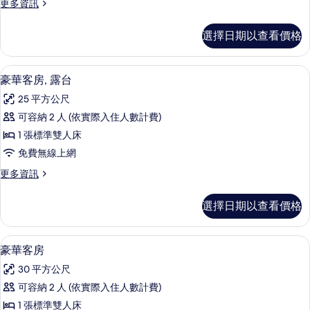
更
更多資訊
的
多
所
經
選擇日期以查看價格
典
有
客
相
房
高級寢具、迷你吧、客房內保險箱、書
顯
5
的
豪華客房, 露台
片
示
詳
25 平方公尺
情
豪
可容納 2 人 (依實際入住人數計費)
華
1 張標準雙人床
客
免費無線上網
房,
更
更多資訊
露
多
台
豪
選擇日期以查看價格
華
的
客
所
房,
高級寢具、迷你吧、客房內保險箱、書
顯
10
露
豪華客房
有
示
台
相
30 平方公尺
的
豪
詳
片
可容納 2 人 (依實際入住人數計費)
華
情
1 張標準雙人床