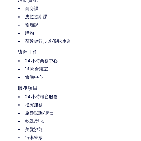
健身課
皮拉提斯課
瑜珈課
購物
鄰近健行步道/腳踏車道
遠距工作
24 小時商務中心
14 間會議室
會議中心
服務項目
24 小時櫃台服務
禮賓服務
旅遊諮詢/購票
乾洗/洗衣
美髮沙龍
行李寄放