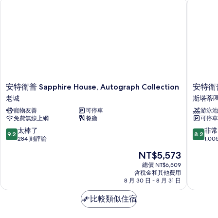
安特衛普 Sapphire House, Autograph Collection
安特衛普
安
安
安特衛普 Sapphire House, Autograph Collection
安特衛
特
特
老城
斯塔蒂
衛
衛
寵物友善
可停車
游泳池
普
普
免費無線上網
餐廳
可停車
Sapphire
市
House,
中
9.2
8.2
太棒了
非常
9.2
8.2
Autograph
心
分，
分，
284 則評論
1,0
Collection
麗
滿
滿
現
NT$5,573
老
笙
分
分
在
城
藍
10
10
總價 NT$6,509
價
含稅金和其他費用
標
分，
分，
格
8 月 30 日 - 8 月 31 日
飯
太
非
為
店
棒
常
NT$5,573
比較類似住宿
斯
了，
好，
塔
284
1,005
蒂
則
則