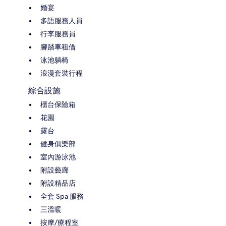
婚宴
多語服務人員
行李服務員
腳踏車租借
泳池躺椅
浪漫套裝行程
綜合設施
櫃台保險箱
花園
露台
健身俱樂部
室內游泳池
附設藝廊
附設精品店
全套 Spa 服務
三溫暖
按摩/療程室