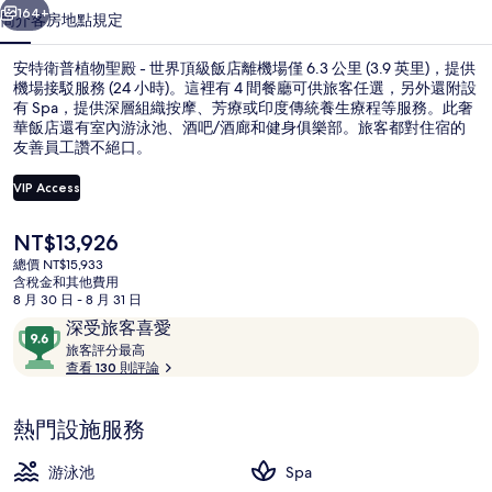
殿
164+
簡介
客房
地點
規定
-
安特衛普植物聖殿 - 世界頂級飯店離機場僅 6.3 公里 (3.9 英里)，提供
世
機場接駁服務 (24 小時)。這裡有 4 間餐廳可供旅客任選，另外還附設
界
有 Spa，提供深層組織按摩、芳療或印度傳統養生療程等服務。此奢
華飯店還有室內游泳池、酒吧/酒廊和健身俱樂部。旅客都對住宿的
頂
友善員工讚不絕口。
級
VIP Access
飯
目
NT$13,926
店
室內游泳池，開放時間為 07:00 至 2
前
總價 NT$15,933
的
的
含稅金和其他費用
價
8 月 30 日 - 8 月 31 日
格
相
評
9.6
深受旅客喜愛
是
論
旅
分，
旅客評分最高
片
NT$13,926
客
查看 130 則評論
滿
評
集
分
分
10，
熱門設施服務
最
深
高
受
游泳池
Spa