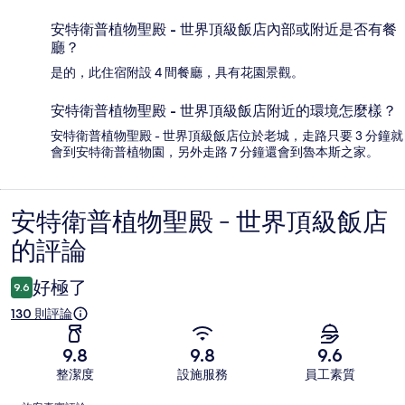
安特衛普植物聖殿 - 世界頂級飯店內部或附近是否有餐
廳？
是的，此住宿附設 4 間餐廳，具有花園景觀。
安特衛普植物聖殿 - 世界頂級飯店附近的環境怎麼樣？
安特衛普植物聖殿 - 世界頂級飯店位於老城，走路只要 3 分鐘就
會到安特衛普植物園，另外走路 7 分鐘還會到魯本斯之家。
安特衛普植物聖殿 - 世界頂級飯店
評
的評論
論
好極了
9.6
130 則評論
9.8
9.8
9.6
整潔度
設施服務
員工素質
評