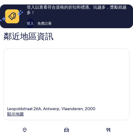
區
評
評
登入以查看符合資格的折扣和禮遇。玩越多，獎勵就越
論
論
多！
登入
免費註冊
鄰近地區資訊
Leopoldstraat 26A, Antwerp, Vlaanderen, 2000
顯示地圖
地圖