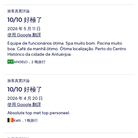
旅客真實評論
10/10 好極了
2026 年 5 月 11 日
使用 Google 翻譯
Equipe de funcionários ótima. Spa muito bom. Piscina muito
boa. Café da manhã ótimo. Ótima localização. Perto do Centro
Histórico da cidade de Antuérpia.
ANGELO，2 晚旅行
旅客真實評論
10/10 好極了
2026 年 4 月 20 日
使用 Google 翻譯
Absolute top met top personeel.
Katti，1 晚旅行