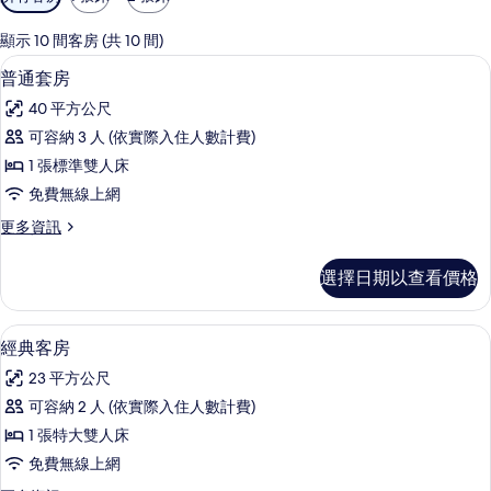
用
的
顯示 10 間客房 (共 10 間)
客
普通套房 | 高級寢具、迷你吧、客房內
顯
6
普通套房
房
示
篩
40 平方公尺
普
選
可容納 3 人 (依實際入住人數計費)
通
條
1 張標準雙人床
套
件
免費無線上網
房
更
更多資訊
的
多
所
普
選擇日期以查看價格
通
有
套
相
房
經典客房 | 高級寢具、迷你吧、客房內
顯
5
的
經典客房
片
示
詳
23 平方公尺
情
經
可容納 2 人 (依實際入住人數計費)
典
1 張特大雙人床
客
免費無線上網
房