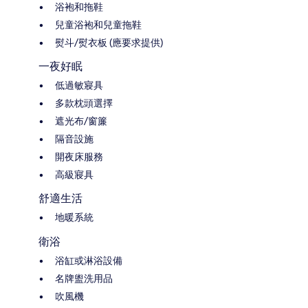
浴袍和拖鞋
兒童浴袍和兒童拖鞋
熨斗/熨衣板 (應要求提供)
一夜好眠
低過敏寢具
多款枕頭選擇
遮光布/窗簾
隔音設施
開夜床服務
高級寢具
舒適生活
地暖系統
衛浴
浴缸或淋浴設備
名牌盥洗用品
吹風機