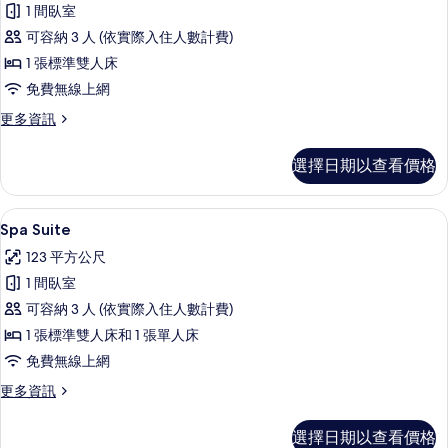
1 間臥室
庭
可容納 3 人 (依實際入住人數計費)
複
1 張標準雙人床
式
免費無線上網
房
更
更多資訊
屋
多
的
家
選擇日期以查看價格
庭
所
複
有
式
Spa Suite | 高級寢具、迷你吧、客
顯
10
房
Spa Suite
相
示
屋
片
123 平方公尺
的
Spa
詳
1 間臥室
Suite
情
可容納 3 人 (依實際入住人數計費)
的
1 張標準雙人床和 1 張單人床
所
免費無線上網
有
更
更多資訊
相
多
片
Spa
選擇日期以查看價格
Suite