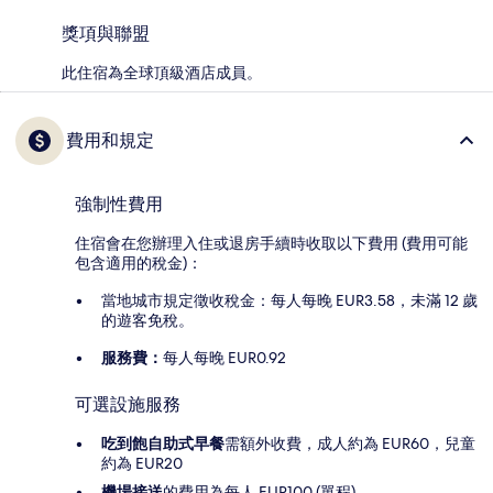
獎項與聯盟
此住宿為全球頂級酒店成員。
費用和規定
強制性費用
住宿會在您辦理入住或退房手續時收取以下費用 (費用可能
包含適用的稅金)：
當地城市規定徵收稅金：每人每晚 EUR3.58，未滿 12 歲
的遊客免稅。
服務費：
每人每晚 EUR0.92
可選設施服務
吃到飽自助式早餐
需額外收費，成人約為 EUR60，兒童
約為 EUR20
機場接送
的費用為每人 EUR100 (單程)