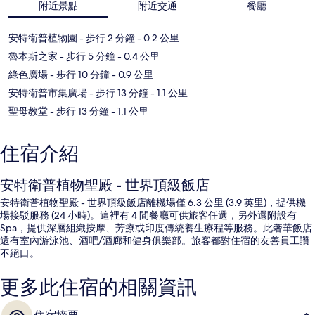
附近景點
附近交通
餐廳
安特衛普植物園
- 步行 2 分鐘
- 0.2 公里
魯本斯之家
- 步行 5 分鐘
- 0.4 公里
綠色廣場
- 步行 10 分鐘
- 0.9 公里
安特衛普市集廣場
- 步行 13 分鐘
- 1.1 公里
聖母教堂
- 步行 13 分鐘
- 1.1 公里
住宿介紹
安特衛普植物聖殿 - 世界頂級飯店
安特衛普植物聖殿 - 世界頂級飯店離機場僅 6.3 公里 (3.9 英里)，提供機
場接駁服務 (24 小時)。這裡有 4 間餐廳可供旅客任選，另外還附設有
Spa，提供深層組織按摩、芳療或印度傳統養生療程等服務。此奢華飯店
還有室內游泳池、酒吧/酒廊和健身俱樂部。旅客都對住宿的友善員工讚
不絕口。
更多此住宿的相關資訊