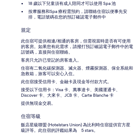
18 歲以下兒童須有成人陪同才可以使用 Spa 池
按摩服務和Spa 療程需預約，請聯絡住宿以便事先安
排，電話號碼在您的預訂確認電子郵件中
規定
此住宿可提供相連/相通的客房，但需視當時是否有可使用
的客房。如果您有此需求，請撥打預訂確認電子郵件中的電
話號碼，直接與住宿聯絡。
客房只允許已登記的房客進入。
住宿有二氧化碳探測器、滅火器、煙霧探測器、保全系統和
急救箱，旅客可以安心入住。
此住宿接受信用卡、金融卡及現金等付款方式。
接受以下信用卡：Visa 卡、萬事達卡、美國運通卡、
Discover 卡、大來卡、JCB 卡、Carte Blanche 卡
提供無現金交易。
住宿等級
飯店星級聯盟 (Hotelstars Union) 為比利時住宿提供官方星
級評等。此住宿的評鑑結果為 5 stars。