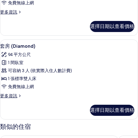
免費無線上網
所
有
更
更多資訊
多
相
Two
選擇日期以查看價格
片
Bedroom
Suite
的
套房 (Diamond) | 高級寢具、迷你
顯
6
詳
套房 (Diamond)
示
情
94 平方公尺
套
1 間臥室
房
可容納 3 人 (依實際入住人數計費)
(Diamond)
1 張標準雙人床
的
免費無線上網
所
更
更多資訊
有
多
相
套
選擇日期以查看價格
房
片
(Diamond)
的
類似的住宿
詳
情