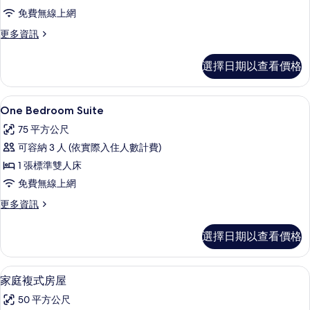
客
免費無線上網
房
更
更多資訊
的
多
所
豪
選擇日期以查看價格
華
有
客
相
房
One Bedroom Suite | 高級寢
顯
25
的
One Bedroom Suite
片
示
詳
75 平方公尺
情
One
可容納 3 人 (依實際入住人數計費)
Bedroom
1 張標準雙人床
Suite
免費無線上網
的
所
更
更多資訊
多
有
One
選擇日期以查看價格
相
Bedroom
Suite
片
的
家庭複式房屋 | 高級寢具、迷你吧、
顯
7
詳
家庭複式房屋
示
情
50 平方公尺
家