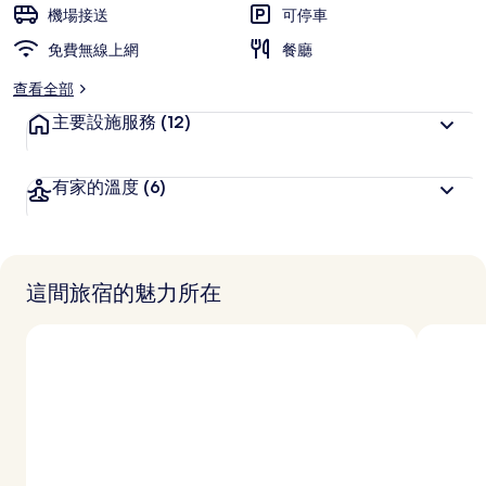
旅
機場接送
可停車
客
免費無線上網
喜
餐廳
愛
查看全部
主要設施服務
(12)
有家的溫度
(6)
這間旅宿的魅力所在