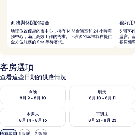
商務與休閒的結合
很好用
地理位置優越的市中心，擁有 14 間會議室和 24 小時商
5 間
務中心，滿足高效工作的需求。下班後的幸福就在提供
盛宴。
全方位服務的 Spa 等待著您。
客房葡
客房選項
查看這些日期的供應情況
查看今晚 (8月 9 - 8月 10) 的供應情況
查看明天 (8月 10 - 8月 11) 
今晚
明天
8月 9 - 8月 10
8月 10 - 8月 11
查看本週末 (8月 14 - 8月 16) 的供應情況
查看下週末 (8月 21 - 8月 23
本週末
下週末
8月 14 - 8月 16
8月 21 - 8月 23
可
所有客房
1 張床
2 張床